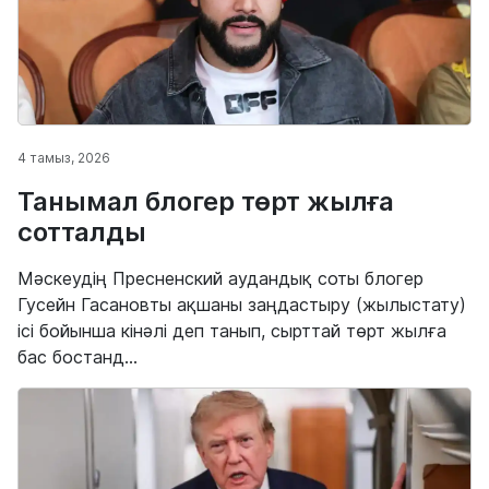
4 тамыз, 2026
Танымал блогер төрт жылға
сотталды
Мәскеудің Пресненский аудандық соты блогер
Гусейн Гасановты ақшаны заңдастыру (жылыстату)
ісі бойынша кінәлі деп танып, сырттай төрт жылға
бас бостанд...