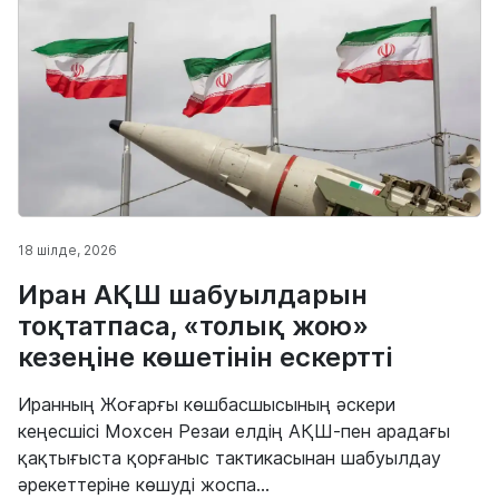
18 шілде, 2026
Иран АҚШ шабуылдарын
тоқтатпаса, «толық жою»
кезеңіне көшетінін ескертті
Иранның Жоғарғы көшбасшысының әскери
кеңесшісі Мохсен Резаи елдің АҚШ-пен арадағы
қақтығыста қорғаныс тактикасынан шабуылдау
әрекеттеріне көшуді жоспа...