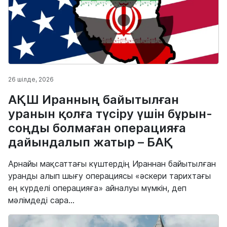
26 шілде, 2026
АҚШ Иранның байытылған
уранын қолға түсіру үшін бұрын-
соңды болмаған операцияға
дайындалып жатыр – БАҚ
Арнайы мақсаттағы күштердің Ираннан байытылған
уранды алып шығу операциясы «әскери тарихтағы
ең күрделі операцияға» айналуы мүмкін, деп
мәлімдеді сара...