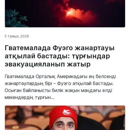
5 тамыз, 2026
Гватемалада Фуэго жанартауы
атқылай бастады: тұрғындар
эвакуацияланып жатыр
Гватемалада Орталық Америкадағы ең белсенді
жанартаулардың бірі – Фуэго атқылай бастады.
Осыған байланысты билік жақын маңдағы елді
мекендердің тұрғын...