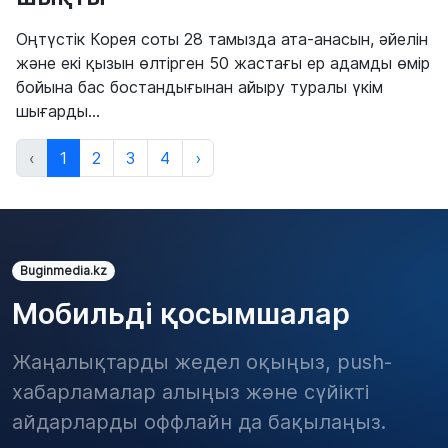
Оңтүстік Корея соты 28 тамызда ата-анасын, әйелін
және екі қызын өлтірген 50 жастағы ер адамды өмір
бойына бас бостандығынан айыру туралы үкім
шығарды...
‹
1
2
3
4
›
Buginmedia.kz
Мобильді қосымшалар
Жаңалықтарды жедел оқыңыз, push-
хабарламалар алыңыз және сүйікті
айдарларды оффлайн да бақылаңыз.