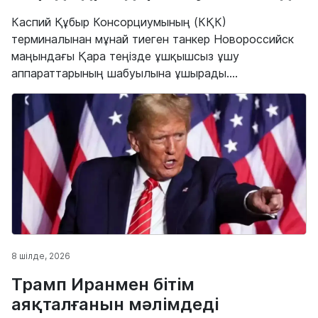
Каспий Құбыр Консорциумының (КҚК)
терминалынан мұнай тиеген танкер Новороссийск
маңындағы Қара теңізде ұшқышсыз ұшу
аппараттарының шабуылына ұшырады....
8 шілде, 2026
Трамп Иранмен бітім
аяқталғанын мәлімдеді