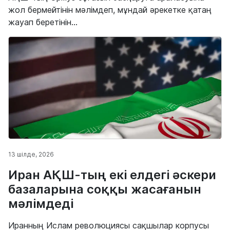
жол бермейтінін мәлімдеп, мұндай әрекетке қатаң
жауап беретінін...
13 шілде, 2026
Иран АҚШ-тың екі елдегі әскери
базаларына соққы жасағанын
мәлімдеді
Иранның Ислам революциясы сақшылар корпусы