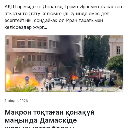
АҚШ президенті Дональд Трамп Иранмен жасалған
атысты тоқтату келісімі енді күшінде емес деп
есептейтінін, сондай-ақ ол Иран тарапымен
келіссөздер жүрг...
7 шілде, 2026
Макрон тоқтаған қонақүй
маңында Дамаскіде