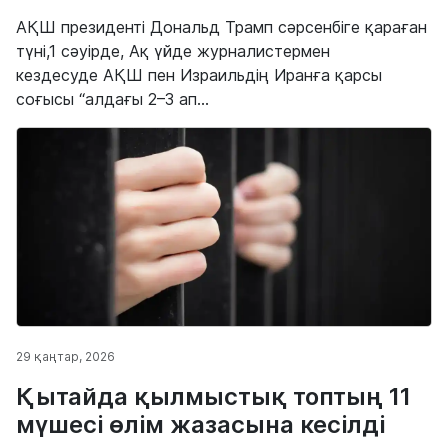
АҚШ президенті Дональд Трамп сәрсенбіге қараған
түні,1 сәуірде, Ақ үйде журналистермен
кездесуде АҚШ пен Израильдің Иранға қарсы
соғысы “алдағы 2–3 ап...
29 қаңтар, 2026
Қытайда қылмыстық топтың 11
мүшесі өлім жазасына кесілді