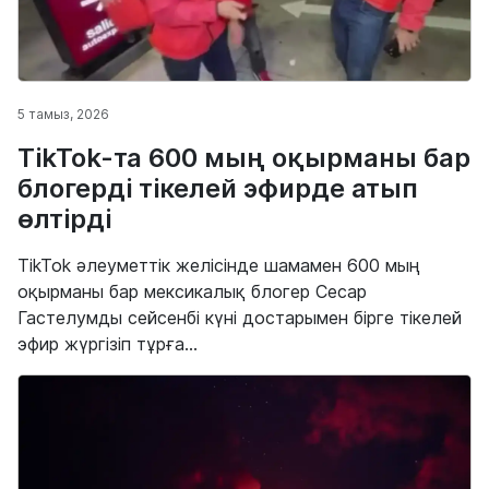
5 тамыз, 2026
TikTok-та 600 мың оқырманы бар
блогерді тікелей эфирде атып
өлтірді
TikTok әлеуметтік желісінде шамамен 600 мың
оқырманы бар мексикалық блогер Сесар
Гастелумды сейсенбі күні достарымен бірге тікелей
эфир жүргізіп тұрға...