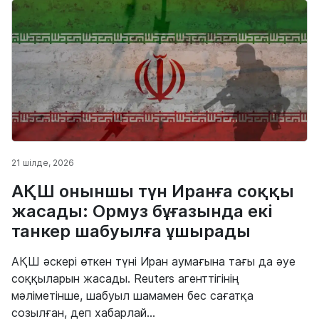
21 шілде, 2026
АҚШ оныншы түн Иранға соққы
жасады: Ормуз бұғазында екі
танкер шабуылға ұшырады
АҚШ әскері өткен түні Иран аумағына тағы да әуе
соққыларын жасады. Reuters агенттігінің
мәліметінше, шабуыл шамамен бес сағатқа
созылған, деп хабарлай...