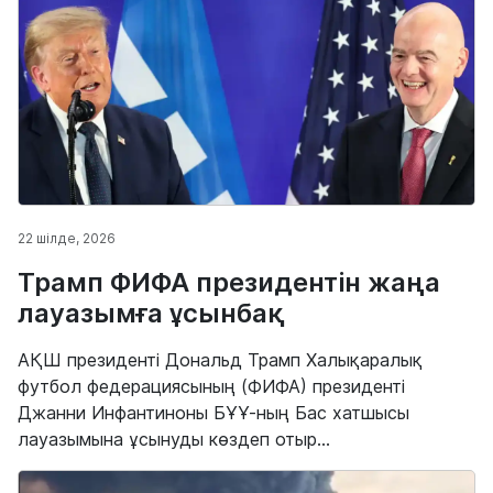
22 шілде, 2026
Трамп ФИФА президентін жаңа
лауазымға ұсынбақ
АҚШ президенті Дональд Трамп Халықаралық
футбол федерациясының (ФИФА) президенті
Джанни Инфантиноны БҰҰ-ның Бас хатшысы
лауазымына ұсынуды көздеп отыр...