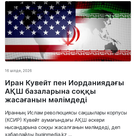
16 шілде, 2026
Иран Кувейт пен Иорданиядағы
АҚШ базаларына соққы
жасағанын мәлімдеді
Иранның Ислам революциясы сақшылары корпусы
(КСИР) Кувейт аумағындағы АҚШ әскери
нысандарына соққы жасалғанын мәлімдеді, деп
хабарлайды buginmedia.kz ...