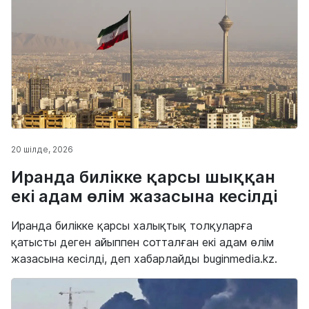
20 шілде, 2026
Иранда билікке қарсы шыққан
екі адам өлім жазасына кесілді
Иранда билікке қарсы халықтық толқуларға
қатысты деген айыппен сотталған екі адам өлім
жазасына кесілді, деп хабарлайды buginmedia.kz.