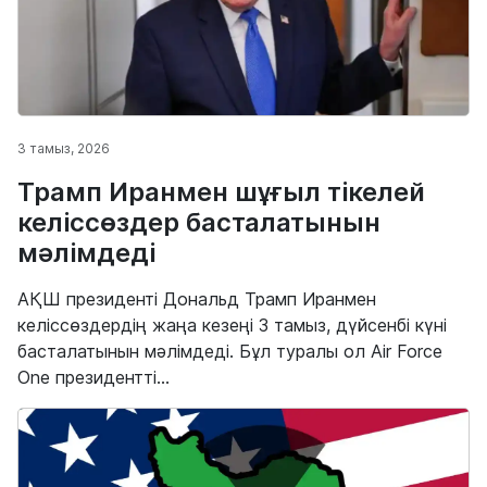
3 тамыз, 2026
Трамп Иранмен шұғыл тікелей
келіссөздер басталатынын
мәлімдеді
АҚШ президенті Дональд Трамп Иранмен
келіссөздердің жаңа кезеңі 3 тамыз, дүйсенбі күні
басталатынын мәлімдеді. Бұл туралы ол Air Force
One президентті...