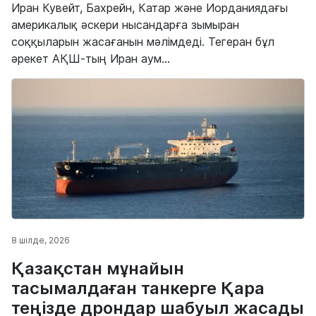
Иран Кувейт, Бахрейн, Катар және Иорданиядағы
америкалық әскери нысандарға зымыран
соққыларын жасағанын мәлімдеді. Тегеран бұл
әрекет АҚШ-тың Иран аум...
8 шілде, 2026
Қазақстан мұнайын
тасымалдаған танкерге Қара
теңізде дрондар шабуыл жасады