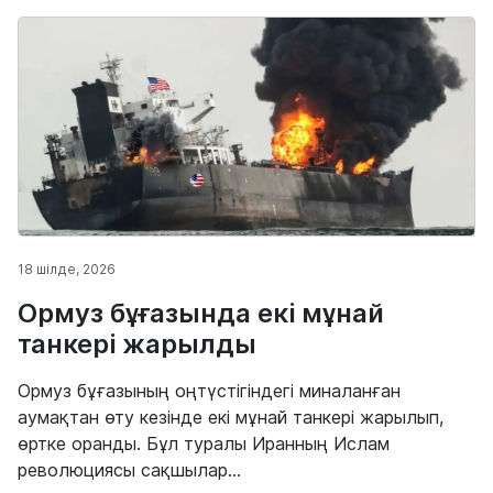
18 шілде, 2026
Ормуз бұғазында екі мұнай
танкері жарылды
Ормуз бұғазының оңтүстігіндегі миналанған
аумақтан өту кезінде екі мұнай танкері жарылып,
өртке оранды. Бұл туралы Иранның Ислам
революциясы сақшылар...