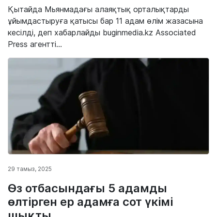
Қытайда Мьянмадағы алаяқтық орталықтарды
ұйымдастыруға қатысы бар 11 адам өлім жазасына
кесілді, деп хабарлайды buginmedia.kz Associated
Press агентті...
29 тамыз, 2025
Өз отбасындағы 5 адамды
өлтірген ер адамға сот үкімі
шықты