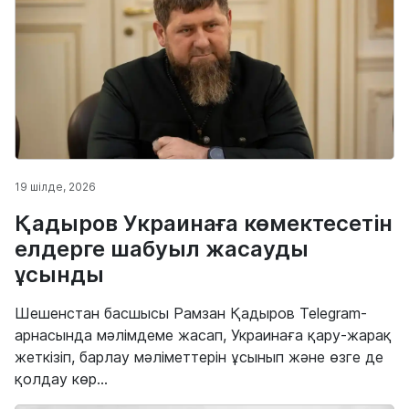
19 шілде, 2026
Қадыров Украинаға көмектесетін
елдерге шабуыл жасауды
ұсынды
Шешенстан басшысы Рамзан Қадыров Telegram-
арнасында мәлімдеме жасап, Украинаға қару-жарақ
жеткізіп, барлау мәліметтерін ұсынып және өзге де
қолдау көр...