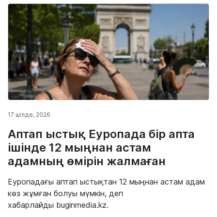
17 шілде, 2026
Аптап ыстық Еуропада бір апта
ішінде 12 мыңнан астам
адамның өмірін жалмаған
Еуропадағы аптап ыстықтан 12 мыңнан астам адам
көз жұмған болуы мүмкін, деп
хабарлайды buginmedia.kz.