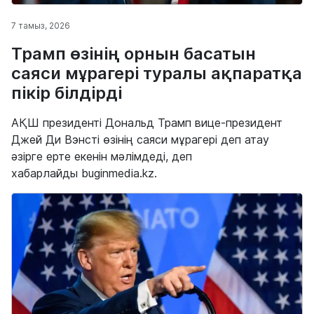
7 тамыз, 2026
Трамп өзінің орнын басатын
саяси мұрагері туралы ақпаратқа
пікір білдірді
АҚШ президенті Дональд Трамп вице-президент
Джей Ди Вэнсті өзінің саяси мұрагері деп атау
әзірге ерте екенін мәлімдеді, деп
хабарлайды buginmedia.kz.