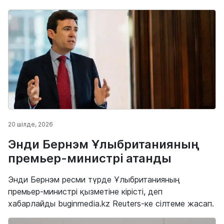
20 шілде, 2026
Энди Бернэм Ұлыбританияның
премьер-министрі атанды
Энди Бернэм ресми түрде Ұлыбританияның
премьер-министрі қызметіне кірісті, деп
хабарлайды buginmedia.kz Reuters-ке сілтеме жасап.