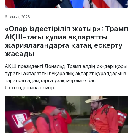
6 тамыз, 2026
«Олар іздестіріліп жатыр»: Трамп
АҚШ-тағы құпия ақпаратты
жариялағандарға қатаң ескерту
жасады
АҚШ президенті Дональд Трамп елдің оқ-дәрі қоры
туралы ақпаратты бұқаралық ақпарат құралдарына
таратқан адамдарға ұзақ мерзімге бас
бостандығынан айыр...