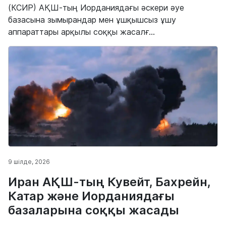
(КСИР) АҚШ-тың Иорданиядағы әскери әуе
базасына зымырандар мен ұшқышсыз ұшу
аппараттары арқылы соққы жасалғ...
9 шілде, 2026
Иран АҚШ-тың Кувейт, Бахрейн,
Катар және Иорданиядағы
базаларына соққы жасады