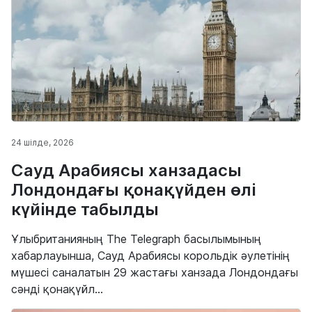
24 шілде, 2026
Сауд Арабиясы ханзадасы
Лондондағы қонақүйден өлі
күйінде табылды
Ұлыбританияның The Telegraph басылымының
хабарлауынша, Сауд Арабиясы корольдік әулетінің
мүшесі саналатын 29 жастағы ханзада Лондондағы
сәнді қонақүйл...