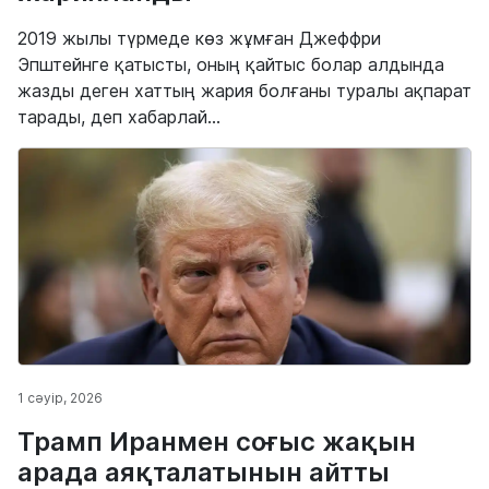
2019 жылы түрмеде көз жұмған Джеффри
Эпштейнге қатысты, оның қайтыс болар алдында
жазды деген хаттың жария болғаны туралы ақпарат
тарады, деп хабарлай...
1 сәуір, 2026
Трамп Иранмен соғыс жақын
арада аяқталатынын айтты