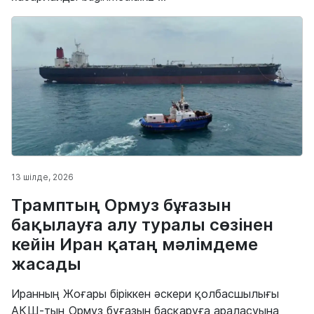
13 шілде, 2026
Трамптың Ормуз бұғазын
бақылауға алу туралы сөзінен
кейін Иран қатаң мәлімдеме
жасады
Иранның Жоғары біріккен әскери қолбасшылығы
АҚШ-тың Ормуз бұғазын басқаруға араласуына