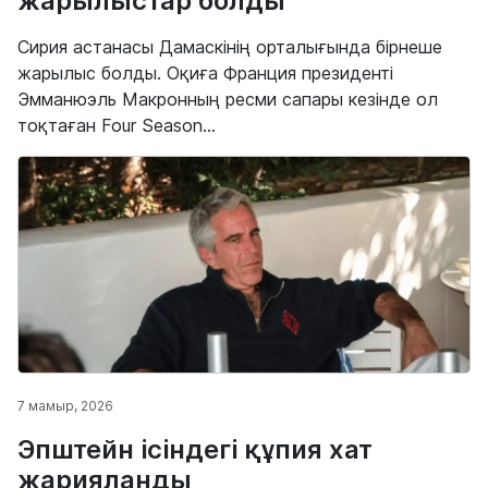
жарылыстар болды
Сирия астанасы Дамаскінің орталығында бірнеше
жарылыс болды. Оқиға Франция президенті
Эмманюэль Макронның ресми сапары кезінде ол
тоқтаған Four Season...
7 мамыр, 2026
Эпштейн ісіндегі құпия хат
жарияланды