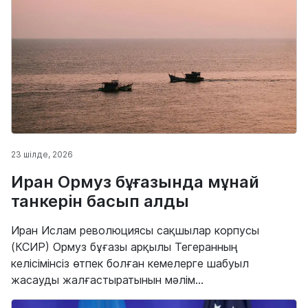
23 шілде, 2026
Иран Ормуз бұғазында мұнай
танкерін басып алды
Иран Ислам революциясы сақшылар корпусы
(КСИР) Ормуз бұғазы арқылы Тегеранның
келісімінсіз өтпек болған кемелерге шабуыл
жасауды жалғастыратынын мәлім...