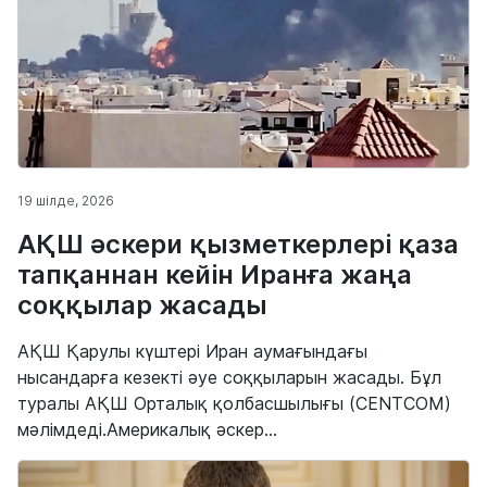
19 шілде, 2026
АҚШ әскери қызметкерлері қаза
тапқаннан кейін Иранға жаңа
соққылар жасады
АҚШ Қарулы күштері Иран аумағындағы
нысандарға кезекті әуе соққыларын жасады. Бұл
туралы АҚШ Орталық қолбасшылығы (CENTCOM)
мәлімдеді.Америкалық әскер...