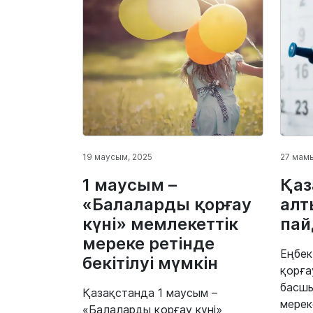
19 маусым, 2025
27 мамы
1 маусым –
Қаз
«Балаларды қорғау
алт
күні» мемлекеттік
пай
мереке ретінде
Еңбек
бекітілуі мүмкін
қорға
басшы
Қазақстанда 1 маусым –
мерек
«Балаларды қорғау күні»