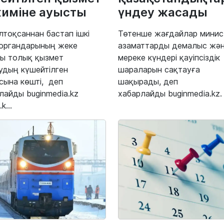
иміне ауысты
үндеу жасады
лтоқсаннан бастап ішкі
Төтенше жағдайлар минист
 органдарының жеке
азаматтарды демалыс жә
ы толық қызмет
мереке күндері қауіпсіздік
удың күшейтілген
шараларын сақтауға
сына көшті, деп
шақырады, деп
лайды buginmedia.kz
хабарлайды buginmedia.kz.
.k...