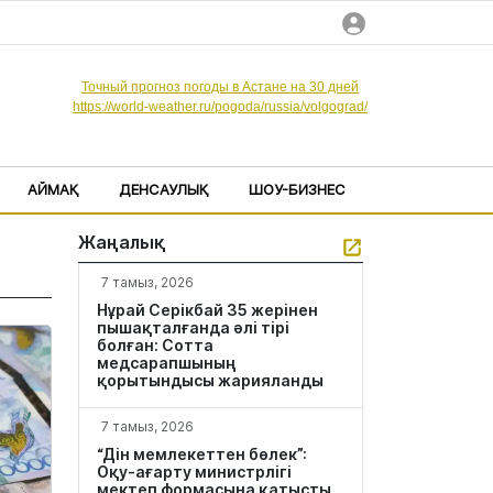
Точный прогноз погоды в Астане на 30 дней
https://world-weather.ru/pogoda/russia/volgograd/
АЙМАҚ
ДЕНСАУЛЫҚ
ШОУ-БИЗНЕС
Жаңалық
7 тамыз, 2026
Нұрай Серікбай 35 жерінен
пышақталғанда әлі тірі
болған: Сотта
медсарапшының
қорытындысы жарияланды
7 тамыз, 2026
“Дін мемлекеттен бөлек”:
Оқу-ағарту министрлігі
мектеп формасына қатысты