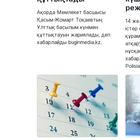
реж
Ақорда Мемлекет басшысы
Қасым-Жомарт Тоқаевтың
14 же
Ұлттық басылым күнімен
істер
құттықтауын жариялады, деп
құрам
хабарлайды buginmedia.kz.
атқар
нұсқа
хабар
Polisia