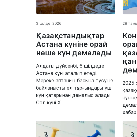
3 шілде, 2026
28 тамы
Қазақстандықтар
Кон
Астана күніне орай
ора
неше күн демалады
қаз
қан
Алдағы дүйсенбі, 6 шілдеде
де
Астана күні аталып өтеді.
Мереке аптаның басына түсуіне
2025
байланысты ел тұрғындары үш
қазақ
күн қатарынан демалыс алады.
күнін
Сол күні Х...
демал
хабар