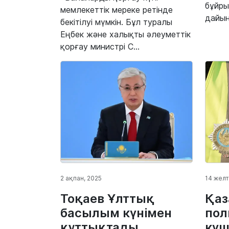
бұйр
мемлекеттік мереке ретінде
дайын
бекітілуі мүмкін. Бұл туралы
Еңбек және халықты әлеуметтік
қорғау министрі С...
2 ақпан, 2025
14 желт
Тоқаев Ұлттық
Қаз
басылым күнімен
пол
құттықтады
күш