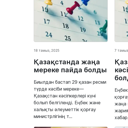
18 тамыз, 2025
7 тамыз
Қазақстанда жаңа
Қаз
мереке пайда болды
кәс
бо
Биылдан бастап 29 қазан ресми
түрде кәсіби мереке—
Еңбек
Қазақстан кәсіпкерлері күні
қорға
болып белгіленді. Еңбек және
жаңа 
халықты әлеуметтік қорғау
жария
министрлігінің т...
хабар