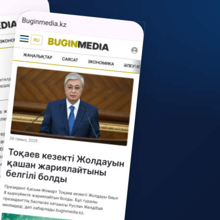
тарады
6 тамыз, 2026
Көкшетауда жаяу
жүргіншілер жолында төрт
баланы көлік қағып кетті
6 тамыз, 2026
«Менің жылқыларымды
жымқырып үй салып
алды»:Тәжіғали Елеуовтің
сөзі қызу талқыға түсті
6 тамыз, 2026
Қазақстан мектептерінде екі
пәннің атауы өзгереді: себебі
белгілі болды
6 тамыз, 2026
«25 миллион теңгені қайтар»:
Бишімбаевтың анасы бұрынғы
келінін сотқа берді