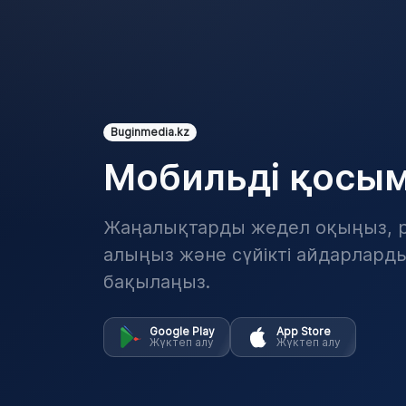
Buginmedia.kz
Мобильді қосы
Жаңалықтарды жедел оқыңыз, p
алыңыз және сүйікті айдарлард
бақылаңыз.
Google Play
App Store
Жүктеп алу
Жүктеп алу