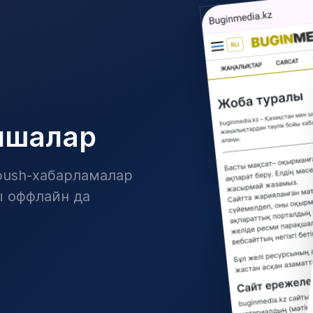
мшалар
ush-хабарламалар
ы оффлайн да