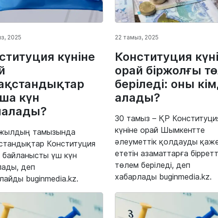
з, 2025
22 тамыз, 2025
ституция күніне
Конституция күн
й
орай біржолғы т
ақстандықтар
беріледі: оны кі
ша күн
алады?
малады?
30 тамыз – ҚР Конституци
күніне орай Шымкентте
 жылдың тамызында
әлеуметтік қолдауды қаж
стандықтар Конституция
ететін азаматтарға бірретт
е байланысты үш күн
төлем беріледі, деп
ады, деп
хабарлады buginmedia.kz.
лайды buginmedia.kz.