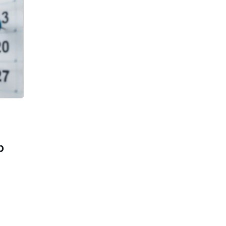
7 тамыз, 2026
Британдық компания
Қазақстандағы ірі вольфрам
кен орнын игеруге кіріседі
7 тамыз, 2026
Қазақстанда тағы бір
блогерге іздеу жарияланды
7 тамыз, 2026
Қызылорда облысында
арнайы операция кезінде 13
адам ұсталды
р
7 тамыз, 2026
Артында екі баласы қалды:
Семейде ер адам әйелін 27
рет битамен ұрып өлтірген
7 тамыз, 2026
Қазақстанға шетелден көлік