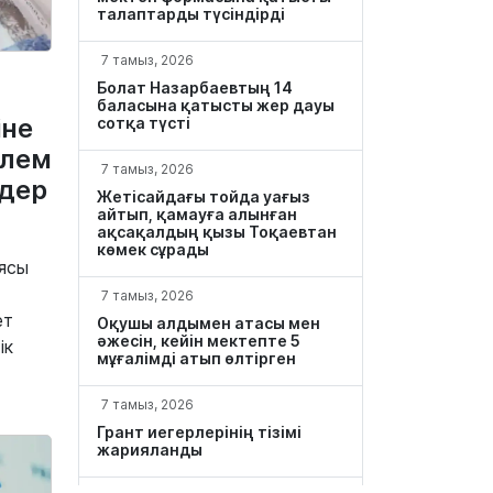
талаптарды түсіндірді
7 тамыз, 2026
Болат Назарбаевтың 14
баласына қатысты жер дауы
іне
сотқа түсті
өлем
7 тамыз, 2026
мдер
Жетісайдағы тойда уағыз
айтып, қамауға алынған
ақсақалдың қызы Тоқаевтан
көмек сұрады
ясы
7 тамыз, 2026
ет
Оқушы алдымен атасы мен
әжесін, кейін мектепте 5
ік
мұғалімді атып өлтірген
7 тамыз, 2026
Грант иегерлерінің тізімі
жарияланды