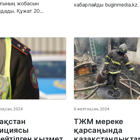
ығының жобасын
хабарлайды buginmedia.kz.
дады. Құжат 20...
оқсан, 2024
9 желтоқсан, 2024
ақстан
ТЖМ мереке
ициясы
қарсаңында
ейтілген қызмет
қазақстандықта