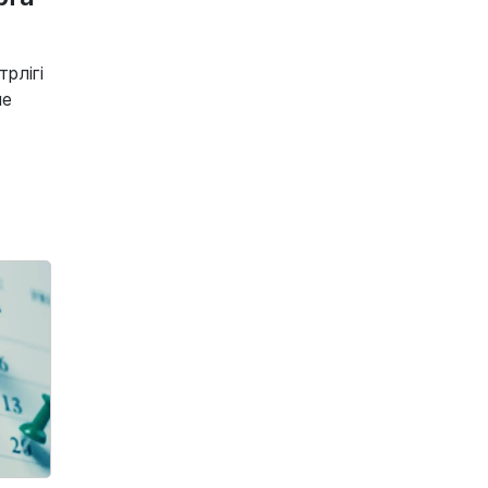
7 тамыз, 2026
40 градус ыстық, жаңбыр: 7
рлігі
тамызға ауа райы болжамы
не
6 тамыз, 2026
Қайсар Қамза жеті жылға
сотталуы мүмкін - Бас
прокуратура
6 тамыз, 2026
Айдарбек Сапаров ерекше
өнер көрсетіп, желіде қызу
талқыға түсті
6 тамыз, 2026
Доллар 500 теңгеге жете ме?
Қазақстандық сарапшы
күтпеген болжам жасады
6 тамыз, 2026
«Сахнаның ешқандай киесі
жоқ»: Бекболат Тілеуханның