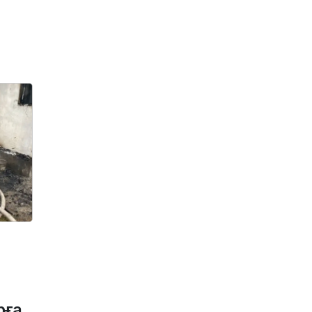
әкелу талаптары
қатаңдатылмақ
7 тамыз, 2026
Белгілі бапкер, футболшы
қайтыс болды
7 тамыз, 2026
Ақтөбеде көршісінен зорлық
көрген 15 жастағы қыз өзіне
қол жұмсамақшы болды
(ВИДЕО)
7 тамыз, 2026
СОР мен СОЧ алынып
тасталады: Қазақстан
мектептерінде баға қоюдың
жаңа ережелері енгізіледі
7 тамыз, 2026
Трамп өзінің орнын басатын
саяси мұрагері туралы
ақпаратқа пікір білдірді
рға