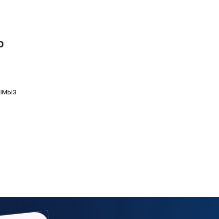
пікірі қызу талқыға түсті
6 тамыз, 2026
"Басына пакет кигізіп, Есіл
р
жағалауына тастап кеткен":
марқұм Айсәуле Қанаханың
әкесі жазба жариялады
6 тамыз, 2026
ымыз
«Олар іздестіріліп жатыр»:
Трамп АҚШ-тағы құпия
ақпаратты жариялағандарға
қатаң ескерту жасады
6 тамыз, 2026
Қазақстанда Еңбек кодексіне
өзгерістер енгізілді:
тамыздан бастап не
өзгереді?
6 тамыз, 2026
Қайсар Қамзаның қолына
кісен тағылған фотосы