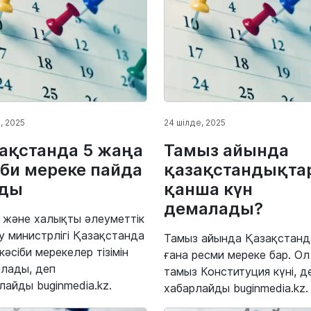
, 2025
24 шілде, 2025
ақстанда 5 жаңа
Тамыз айында
іби мереке пайда
қазақстандықта
лды
қанша күн
демалады?
 және халықты әлеуметтік
у министрлігі Қазақстанда
Тамыз айында Қазақстанда
кәсіби мерекелер тізімін
ғана ресми мереке бар. Ол
лады, деп
тамыз Конституция күні, д
лайды buginmedia.kz.
хабарлайды buginmedia.kz.