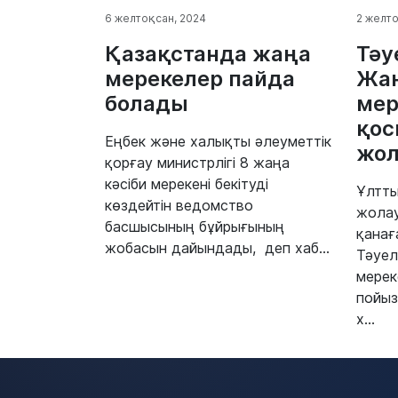
6 желтоқсан, 2024
2 желто
Қазақстанда жаңа
Тәу
мерекелер пайда
Жа
болады
мер
қос
Еңбек және халықты әлеуметтік
жол
қорғау министрлігі 8 жаңа
кәсіби мерекені бекітуді
Ұлтт
көздейтін ведомство
жола
басшысының бұйрығының
қанағ
жобасын дайындады, деп хаб...
Тәуел
мерек
пойыз
х...