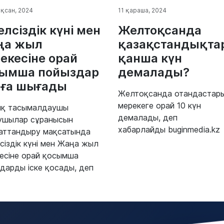
қсан, 2024
11 қараша, 2024
елсіздік күні мен
Желтоқсанда
ңа жыл
қазақстандықта
екесіне орай
қанша күн
ымша пойыздар
демалады?
ға шығады
Желтоқсанда отандастар
мерекеге орай 10 күн
ық тасымалдаушы
демалады, деп
ушылар сұранысын
хабарлайды buginmedia.kz
аттандыру мақсатында
сіздік күні мен Жаңа жыл
есіне орай қосымша
дарды іске қосады, деп