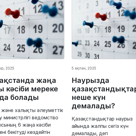
р, 2025
5 ақпан, 2025
ақстанда жаңа
Наурызда
ы кәсіби мереке
қазақстандықта
да болады
неше күн
демалады?
 және халықты әлеуметтік
у министрлігі ведомство
Қазақстандықтар наурыз
сының 6 жаңа кәсіби
айында жалпы сегіз күн
ені бекітуді көздейтін
демалады, деп