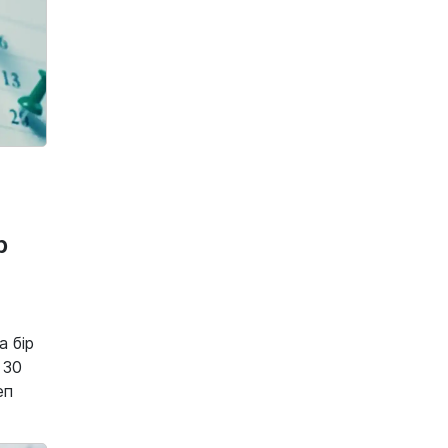
7 тамыз, 2026
«Анашым, бәрі менің
келісімімсіз болды»: Нұрай
Серікбайдың сотта соңғы
хаттары жарияланды
7 тамыз, 2026
«МузАРТ» тобының мүшесі
Кенжебек Жанәбілов
жансақтау бөліміне түсіп
қалды
7 тамыз, 2026
р
Сандуғаш Стамғазиева
Алтынбек Қоразбаевпен
қарым-қатынасы жайлы
алғаш рет ашық айтты
 бір
7 тамыз, 2026
 30
Астанада қаза болған
фельдшердің күйеуі ел
еп
алдына шығып, жиналған
қаражат пен жаңа өмірі
туралы айтты