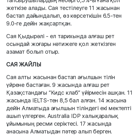
тапсырушылардың небәрі 0,5%-ы ғана қол
жеткізе алады. Сая тестілеуге 11 жасынан
бастап дайындалып, өз көрсеткішін 6.5-тен
9.0-ге дейін жақсартқан.
Сая Қыдырәлі - ел тарихында алғаш рет
осындай жоғары нәтижеге қол жеткізген
азамат болып отыр.
САЯ ЖАЙЛЫ
Сая алты жасынан бастап ағылшын тілін
үйрене бастаған. 9 жасында алғаш рет
Қазақстандағы “Кидс клаб” үйірмесін ашқан. 11
жасында IELTS-тен 8,5 бал алған. 14 жасына
дейін Алматыда ағылшын тіліндегі екі мектепті
ашып үлгерген. Australia IDP халықаралық
ұйымының ресми серіктесі. 17 жасында
анасына Алматыдан пәтер алып берген.