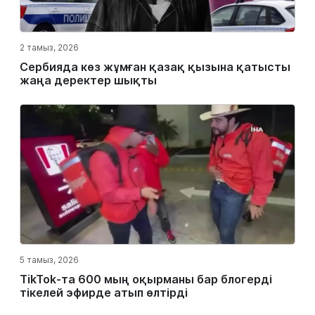
2 тамыз, 2026
Сербияда көз жұмған қазақ қызына қатысты
жаңа деректер шықты
5 тамыз, 2026
TikTok-та 600 мың оқырманы бар блогерді
тікелей эфирде атып өлтірді