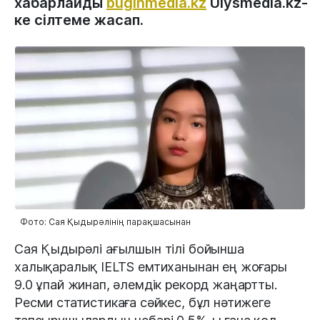
хабарлайды
buginmedia.kz
Ulysmedia.kz-
ке сілтеме жасап.
Фото: Сая Қыдырәлінің парақшасынан
Сая Қыдырәлі ағылшын тілі бойынша
халықаралық IELTS емтиханынан ең жоғары
9.0 ұпай жинап, әлемдік рекорд жаңартты.
Ресми статистикаға сәйкес, бұл нәтижеге