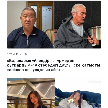
5 тамыз, 2026
«Балаларын үйлендіріп, түрмеден
құтқардым»: Ақтөбедегі даулы іске қатысты
кәсіпкер өз нұсқасын айтты