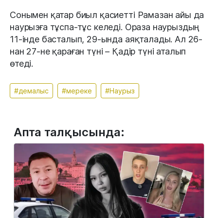
Сонымен қатар биыл қасиетті Рамазан айы да
наурызға тұспа-тұс келеді. Ораза наурыздың
11-інде басталып, 29-ында аяқталады. Ал 26-
нан 27-не қараған түні – Қадір түні аталып
өтеді.
#демалыс
#мереке
#Наурыз
Апта талқысында: