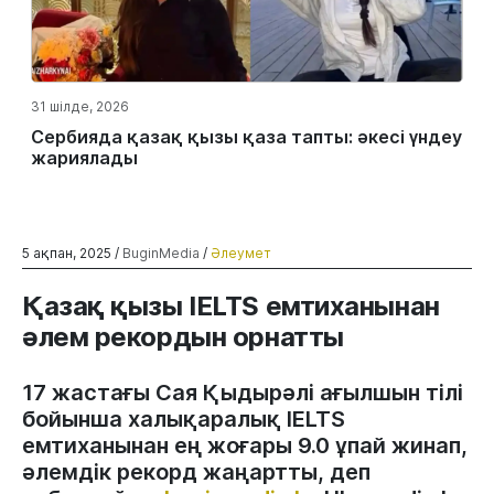
31 шілде, 2026
Сербияда қазақ қызы қаза тапты: әкесі үндеу
жариялады
5 ақпан, 2025 /
BuginMedia
/
Әлеумет
Қазақ қызы IELTS емтиханынан
әлем рекордын орнатты
17 жастағы Сая Қыдырәлі ағылшын тілі
бойынша халықаралық IELTS
емтиханынан ең жоғары 9.0 ұпай жинап,
әлемдік рекорд жаңартты, деп