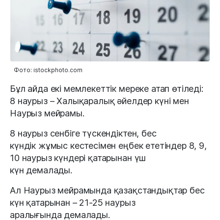
Фото: istockphoto.com
Бұл айда екі мемлекеттік мереке атап өтіледі:
8 наурыз – Халықаралық әйелдер күні мен
Наурыз мейрамы.
8 наурыз сенбіге түскендіктен, бес
күндік жұмыс кестесімен еңбек ететіндер 8, 9,
10 наурыз күндері қатарынан үш
күн демалады.
Ал Наурыз мейрамында қазақстандықтар бес
күн қатарынан – 21-25 наурыз
аралығында демалады.