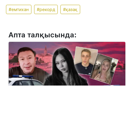
#емтихан
#рекорд
#қазақ
Апта талқысында:
2 тамыз, 2026
Сербияда көз жұмған қазақ қызына қатысты
жаңа деректер шықты