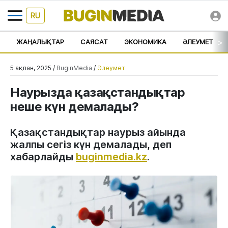
RU
>
ЖАҢАЛЫҚТАР
САЯСАТ
ЭКОНОМИКА
ӘЛЕУМЕТ
5 ақпан, 2025 /
BuginMedia
/
Әлеумет
Наурызда қазақстандықтар
неше күн демалады?
Қазақстандықтар наурыз айында
жалпы сегіз күн демалады, деп
хабарлайды
buginmedia.kz
.