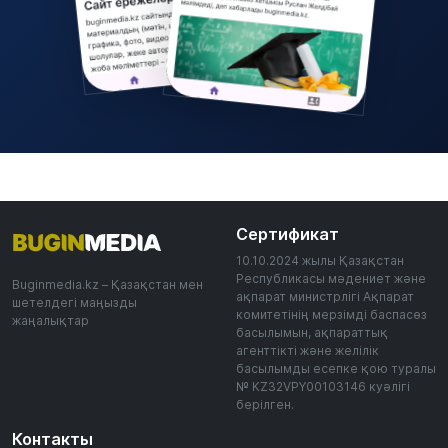
Сертификат
10.10.2024 жылы Қазақстан
Республикасы мәдениет және
Buginmedia.kz – Қазақстан мен
ақпарат министрлігі Ақпарат
шетелдегі маңызды
комитетінің мерзімді баспасөз
жаңалықтар
басылымын, ақпараттық
агенттікті және желілік
басылымды есепке қою туралы
№ KZ32VPY00103146 куәлігі
берілген.
Контакты