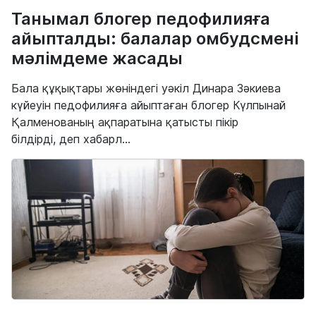
Танымал блогер педофилияға
айыпталды: балалар омбудсмені
мәлімдеме жасады
Бала құқықтары жөніндегі уәкіл Динара Зәкиева
күйеуін педофилияға айыптаған блогер Күлпынай
Қалменованың ақпаратына қатысты пікір
білдірді, деп хабарл...