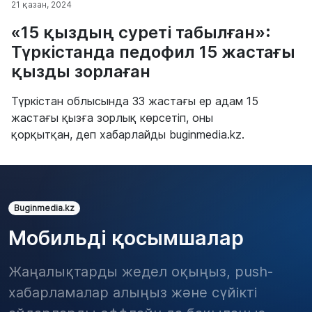
21 қазан, 2024
«15 қыздың суреті табылған»:
Түркістанда педофил 15 жастағы
қызды зорлаған
Түркістан облысында 33 жастағы ер адам 15
жастағы қызға зорлық көрсетіп, оны
қорқытқан, деп хабарлайды buginmedia.kz.
Buginmedia.kz
Мобильді қосымшалар
Жаңалықтарды жедел оқыңыз, push-
хабарламалар алыңыз және сүйікті