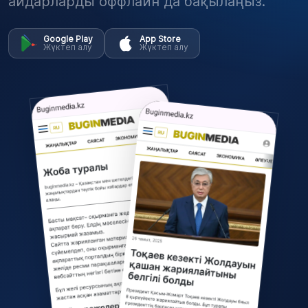
айдарларды оффлайн да бақылаңыз.
Google Play
App Store
Жүктеп алу
Жүктеп алу