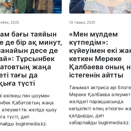
үйек, 2025
19 тамыз, 2025
ам бағы таяйын
«Мен мүлдем
е де бір ақ минут,
күтпедім»:
анайын десе де
күйеуімен екі жа
ай»: Тұрсынбек
кеткен Мереке
атовтың жаңа
Қалбаева оның н
еті тағы да
істегенін айтты
қыға түсті
Танымал актриса әрі блог
Мереке Қалбаева әлеумет
лі әзілкеш пен шоумен
желідегі парақшасында
нбек Қабатовтың жаңа
көпшілікті елең еткізген ж
і әлеуметтік желіде қызу
қалдырды, деп
ға түсті, деп
хабарлайды buginmedia.kz.
лайды buginmedia.kz.