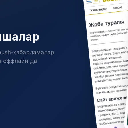
мшалар
ush-хабарламалар
ы оффлайн да