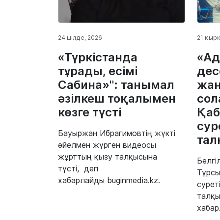
24 шілде, 2026
21 қырк
«Түркістанда
«Ад
тұрады, есімі
дес
Сабина»": танымал
жан
әзілкеш тоқалымен
сол
көзге түсті
Қаб
сур
Бауыржан Ибрагимовтің жүкті
тал
әйелмен жүрген видеосы
жұрттың қызу талқысына
Белгі
түсті, деп
Тұрсы
хабарлайды buginmedia.kz.
сурет
талқы
хабар