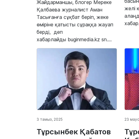
басын
Жайдарманшы, блогер Мереке
желі
Қалбаева журналист Аман
алаңд
Тасығанға сұқбат беріп, жеке
хабар
өміріне қатысты сұраққа жауап
берді, деп
хабарлайды buginmedia.kz sn....
3 тамыз, 2025
23 мау
Тұрсынбек Қабатов
Тұр