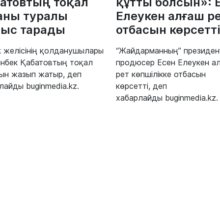
атовтың тоқал
құтты болсын»: 
аны туралы
Елеукен алғаш р
ыс тарады
отбасын көрсетті
k желісінің қолданушылары
“Жайдарманның” президент
нбек Қабатовтың тоқал
продюсер Есен Елеукен а
ын жазып жатыр, деп
рет көпшілікке отбасын
лайды buginmedia.kz.
көрсетті, деп
хабарлайды buginmedia.kz.