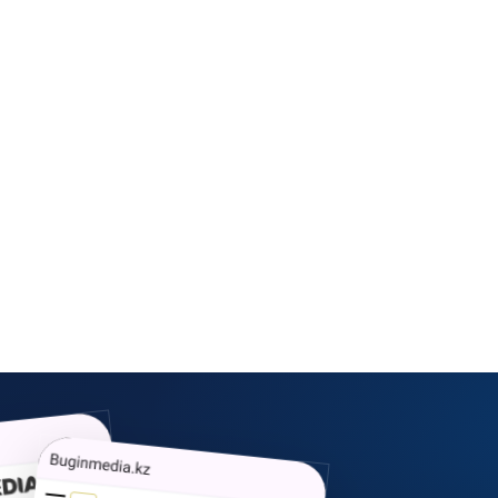
7 тамыз, 2026
Астанада қаза болған
фельдшердің күйеуі ел
алдына шығып, жиналған
қаражат пен жаңа өмірі
туралы айтты
7 тамыз, 2026
Британдық компания
Қазақстандағы ірі вольфрам
кен орнын игеруге кіріседі
7 тамыз, 2026
Қазақстанда тағы бір
блогерге іздеу жарияланды
7 тамыз, 2026
Қызылорда облысында
арнайы операция кезінде 13
адам ұсталды
7 тамыз, 2026
Артында екі баласы қалды: