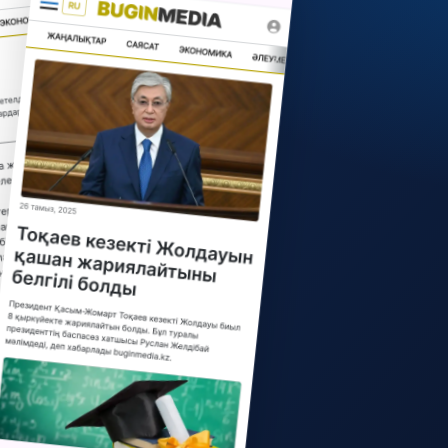
Семейде ер адам әйелін 27
рет битамен ұрып өлтірген
7 тамыз, 2026
Қазақстанға шетелден көлік
әкелу талаптары
қатаңдатылмақ
7 тамыз, 2026
Белгілі бапкер, футболшы
қайтыс болды
7 тамыз, 2026
Ақтөбеде көршісінен зорлық
көрген 15 жастағы қыз өзіне
қол жұмсамақшы болды
(ВИДЕО)
7 тамыз, 2026
СОР мен СОЧ алынып
тасталады: Қазақстан
мектептерінде баға қоюдың
жаңа ережелері енгізіледі