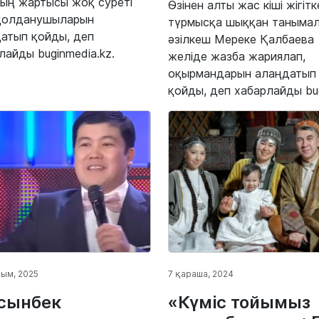
ың жартысы жоқ суреті
Өзінен алты жас кіші жігітк
 қолданушыларын
түрмысқа шыққан таныма
атып қойды, деп
әзілкеш Мереке Қалбаева
лайды buginmedia.kz.
желіде жазба жариялап,
оқырмандарын алаңдатып
қойды, деп хабарлайды bugi
сым, 2025
7 қараша, 2024
сынбек
«Күміс тойымыз