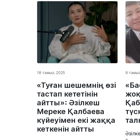
18 тамыз, 2025
9 тамыз
«Туған шешемнің өзі
«Б
тастап кететінін
жоқ
айтты»: Әзілкеш
Қаб
Мереке Қалбаева
түс
күйеуімен екі жаққа
тал
кеткенін айтты
Әзілк