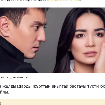
: видеодан алынды
н жұлдыздарды жұрттың айыптай бастауы түрткі б
йлы.