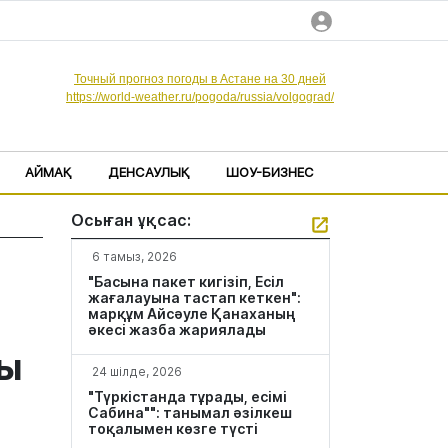
Точный прогноз погоды в Астане на 30 дней
https://world-weather.ru/pogoda/russia/volgograd/
АЙМАҚ
ДЕНСАУЛЫҚ
ШОУ-БИЗНЕС
Осыған ұқсас:
6 тамыз, 2026
"Басына пакет кигізіп, Есіл
жағалауына тастап кеткен":
марқұм Айсәуле Қанаханың
әкесі жазба жариялады
ты
24 шілде, 2026
"Түркістанда тұрады, есімі
Сабина"": танымал әзілкеш
тоқалымен көзге түсті