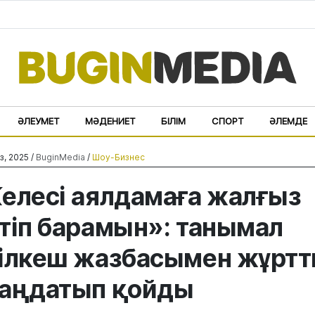
ӘЛЕУМЕТ
МӘДЕНИЕТ
БІЛІМ
СПОРТ
ӘЛЕМДЕ
з, 2025 /
BuginMedia
/
Шоу-Бизнес
елесі аялдамаға жалғыз
тіп барамын»: танымал
ілкеш жазбасымен жұрт
аңдатып қойды