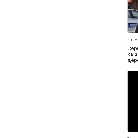
2 там
Сер
қыз
дер