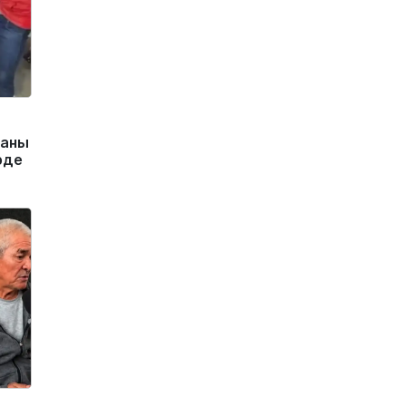
маны
рде