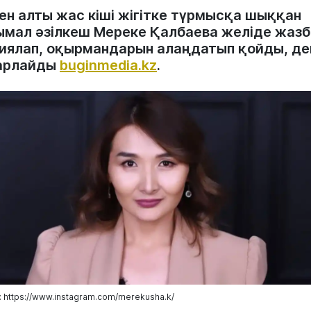
нен алты жас кіші жігітке түрмысқа шыққан
ымал әзілкеш Мереке Қалбаева желіде жазб
иялап, оқырмандарын алаңдатып қойды, де
арлайды
buginmedia.kz
.
 https://www.instagram.com/merekusha.k/