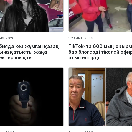
ыз, 2026
5 тамыз, 2026
бияда көз жұмған қазақ
TikTok-та 600 мың оқыр
ына қатысты жаңа
бар блогерді тікелей эфи
ектер шықты
атып өлтірді