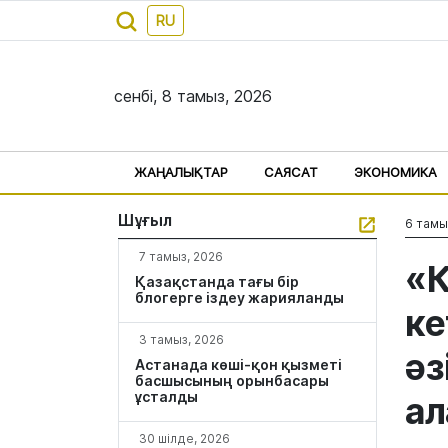
RU
сенбі, 8 тамыз, 2026
ЖАҢАЛЫҚТАР
САЯСАТ
ЭКОНОМИКА
Шұғыл
6 тамы
7 тамыз, 2026
«К
Қазақстанда тағы бір
блогерге іздеу жарияланды
ке
3 тамыз, 2026
әз
Астанада көші-қон қызметі
басшысының орынбасары
ұсталды
ал
30 шілде, 2026