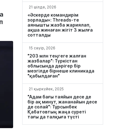
21 шілде, 2026
а
«Әскерде командирім
зорлады»: Threads-те
п
аянышты жазба жариялап,
ақша жинаған жігіт 3 жылға
сотталды
15 сәуір, 2026
"203 млн теңгеге жалған
жазбалар": Түркістан
облысында дәрігер бір
мезгілде бірнеше клиникада
"қабылдаған"
21 қыркүйек, 2025
"Адам бағы таяйын десе де
бір ақ минут, жананайын десе
де солай": Тұрсынбек
Қабатовтың жаңа суреті
тағы да талқыға түсті