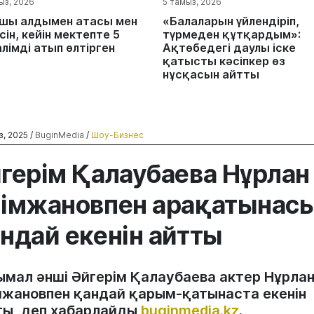
ыз, 2026
5 тамыз, 2026
шы алдымен атасы мен
«Балаларын үйлендіріп,
ін, кейін мектепте 5
түрмеден құтқардым»:
лімді атып өлтірген
Ақтөбедегі даулы іске
қатысты кәсіпкер өз
нұсқасын айтты
з, 2025 /
BuginMedia
/
Шоу-Бизнес
герім Қалаубаева Нұрлан
імжановпен арақатынас
ндай екенін айтты
ымал әнші Әйгерім Қалаубаева актер Нұрла
мжановпен қандай қарым-қатынаста екенін
ты, деп хабарлайды
buginmedia.kz
.