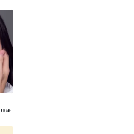
олған