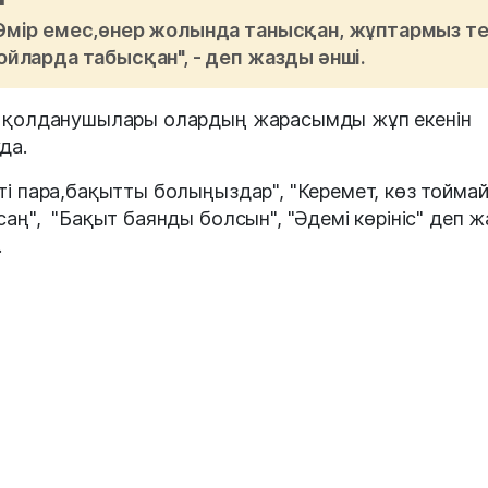
Өмір емес,өнер жолында танысқан, жұптармыз т
ойларда табысқан", - деп жазды әнші.
 қолданушылары олардың жарасымды жұп екенін
да.
ті пара,бақытты болыңыздар", "Керемет, көз тойма
саң", "Бақыт баянды болсын", "Әдемі көрініс" деп 
.