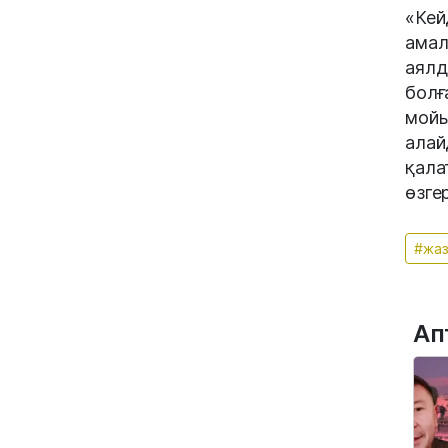
«Кей
амал
аялд
болғ
мойы
алай
қала
өзгер
#жа
Ап