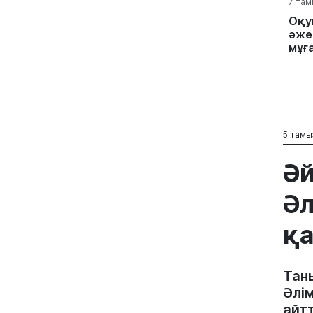
7 там
Оқу
әжес
мұға
5 тамы
Әй
Әл
қа
Тан
Әлі
айт