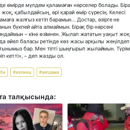
де өмірде мүлдем қаламаған нәрселер болады. Бір
 жоқ, қабылдайсың, әрі қарай өмір сүресің. Келесі
амаға жалғыз кетіп барамын… Достар, әзірге не
анын бүкпей айта алмаймын. Бірақ бір нәрсені
ндаймын – кінә өзімнен. Жылап жататын уақыт жоқ
да әйел баласы ретінде көз жасы арқылы жеңілдеп
тынымыз бар. Мен тіпті шыңғырып жылаймын. Түрім
іп кетті», – деп жазды ол.
зба
#әзілкеш
#аялдама
та талқысында: