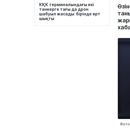
КҚК терминалындағы екі
Өзі
танкерге тағы да дрон
тан
шабуыл жасады: бірінде өрт
шықты
жар
хаб
Фото: