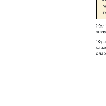
"
т
Желі
жазу
"Күш
қара
олар