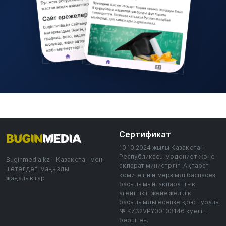
Сертификат
10.10.2024 жылы Қазақстан
Республикасы мәдениет және
Buginmedia.kz – Қазақстан мен
ақпарат министрлігі Ақпарат
шетелдегі маңызды
комитетінің мерзімді баспасөз
жаңалықтар
басылымын, ақпараттық
агенттікті және желілік
басылымды есепке қою туралы
№ KZ32VPY00103146 куәлігі
берілген.