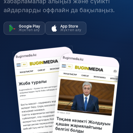
хабарламалар алыңыз және сүйікті
айдарларды оффлайн да бақылаңыз.
Google Play
App Store
Жүктеп алу
Жүктеп алу