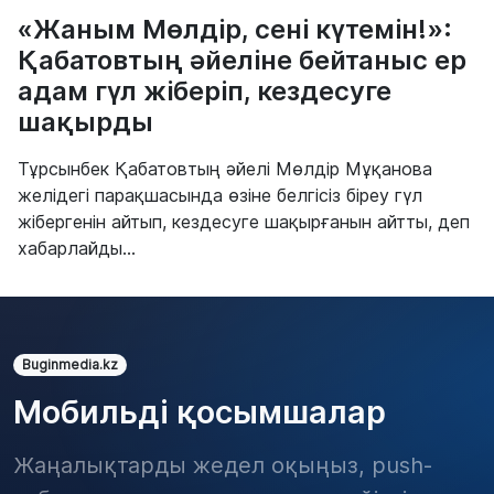
«Жаным Мөлдір, сені күтемін!»:
Қабатовтың әйеліне бейтаныс ер
адам гүл жіберіп, кездесуге
шақырды
Тұрсынбек Қабатовтың әйелі Мөлдір Мұқанова
желідегі парақшасында өзіне белгісіз біреу гүл
жібергенін айтып, кездесуге шақырғанын айтты, деп
хабарлайды...
Buginmedia.kz
Мобильді қосымшалар
Жаңалықтарды жедел оқыңыз, push-