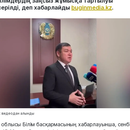
алімдердің заңсыз жұмысқа тартылуы
серілді, деп хабарлайды
buginmedia.kz
.
: видеодан алынды
 облысы Білім басқармасының хабарлауынша, сенбі