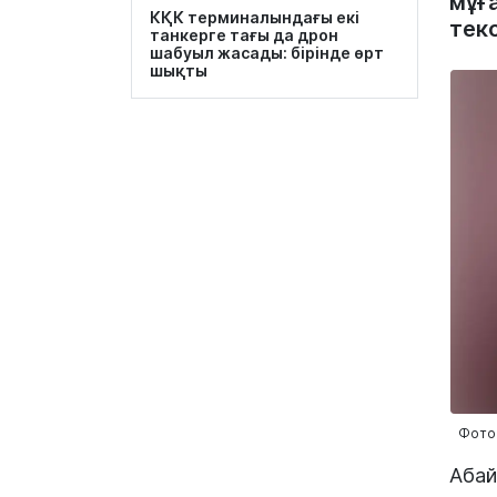
мұғ
КҚК терминалындағы екі
тек
танкерге тағы да дрон
шабуыл жасады: бірінде өрт
шықты
Фото
Абай