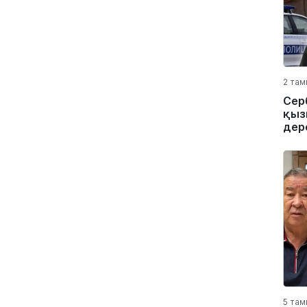
2 там
Сер
қыз
дер
5 там