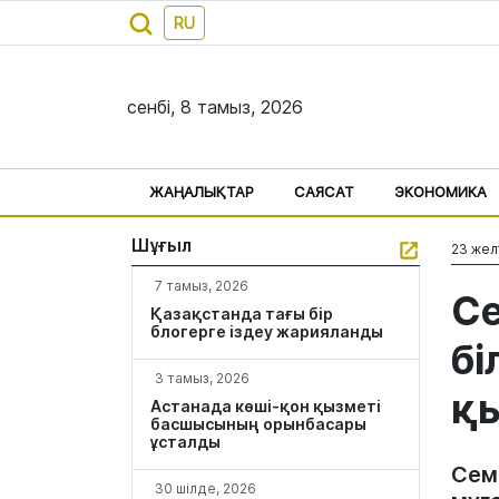
RU
сенбі, 8 тамыз, 2026
ЖАҢАЛЫҚТАР
САЯСАТ
ЭКОНОМИКА
Шұғыл
23 жел
7 тамыз, 2026
Се
Қазақстанда тағы бір
блогерге іздеу жарияланды
бі
3 тамыз, 2026
қы
Астанада көші-қон қызметі
басшысының орынбасары
ұсталды
Сем
30 шілде, 2026