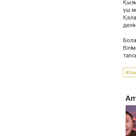
Қызм
үш м
Қала
делі
Бола
білі
тапс
#Се
Ап