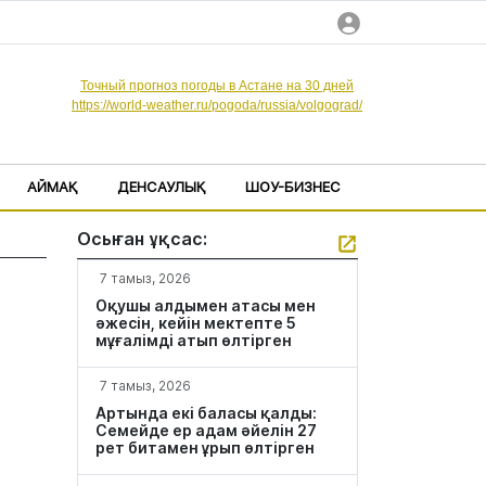
Точный прогноз погоды в Астане на 30 дней
https://world-weather.ru/pogoda/russia/volgograd/
АЙМАҚ
ДЕНСАУЛЫҚ
ШОУ-БИЗНЕС
Осыған ұқсас:
7 тамыз, 2026
Оқушы алдымен атасы мен
әжесін, кейін мектепте 5
мұғалімді атып өлтірген
7 тамыз, 2026
Артында екі баласы қалды:
Семейде ер адам әйелін 27
рет битамен ұрып өлтірген