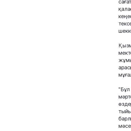
саға
қала
кеңе
текс
шекк
Қызм
мект
жұмы
арас
мұға
"Бұл
мәрт
өзде
тыйы
барл
мәсе