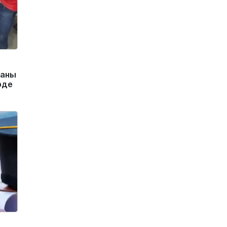
маны
рде