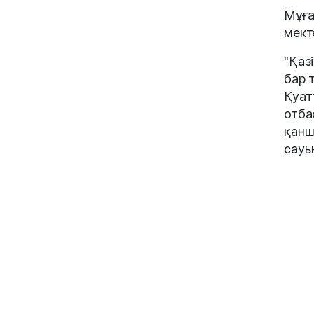
Мұға
мект
"Қаз
бар 
Қуат
отба
қанш
сауы
Мұға
бітір
1993
дүни
жыр 
мұң»
Семе