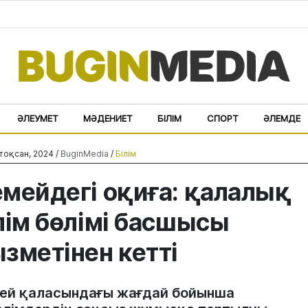
ӘЛЕУМЕТ
МӘДЕНИЕТ
БІЛІМ
СПОРТ
ӘЛЕМДЕ
тоқсан, 2024 /
BuginMedia
/
Білім
мейдегі оқиға: қалалық
лім бөлімі басшысы
зметінен кетті
ей қаласындағы жағдай бойынша