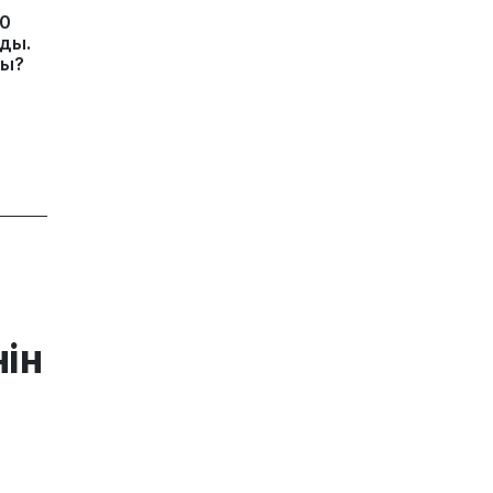
10
ды.
ды?
нін