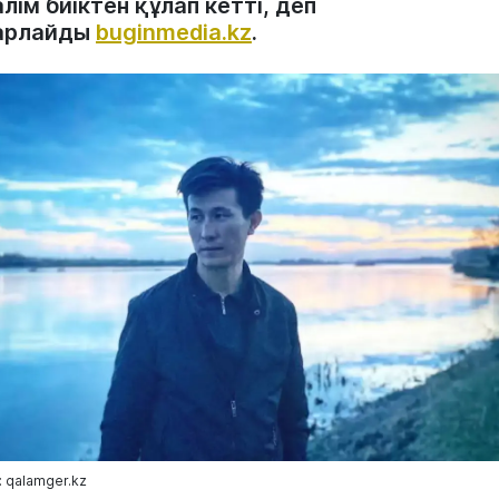
лім биіктен құлап кетті, деп
арлайды
buginmedia.kz
.
 qalamger.kz