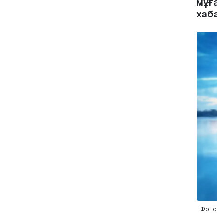
мұға
хаб
Фото: