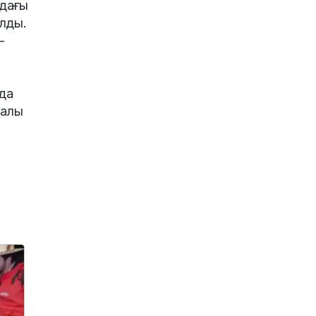
ндағы
лды.
–
да
ралы