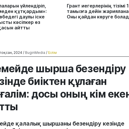
лаларын үйлендіріп,
Грант иегерлерінің тізімі 
меден құтқардым»:
тамызға дейін жариялана
өбедегі даулы іске
Оны қайдан көруге бола
ысты кәсіпкер өз
қасын айтты
тоқсан, 2024 /
BuginMedia
/
Білім
мейде шырша безендіру
зінде биіктен құлаған
ғалім: досы оның кім еке
тты
ейде қалалық шыршаны безендіру кезінде