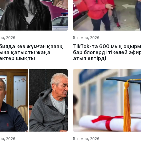
ыз, 2026
5 тамыз, 2026
бияда көз жұмған қазақ
TikTok-та 600 мың оқыр
ына қатысты жаңа
бар блогерді тікелей эфи
ектер шықты
атып өлтірді
ыз, 2026
5 тамыз, 2026