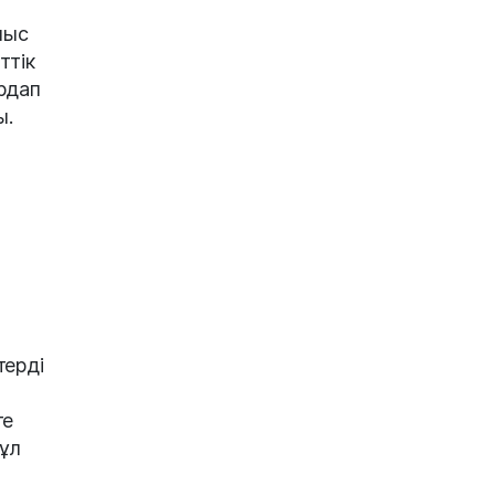
мыс
ттік
рдап
ы.
терді
ге
ұл