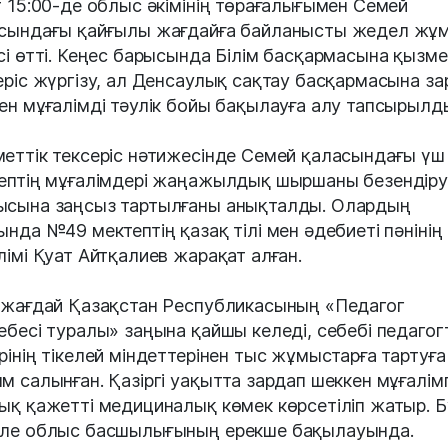
т 15:00-де облыс әкімінің төрағалығымен Семей
сындағы қайғылы жағдайға байланысты жедел жұ
сі өтті. Кеңес барысында Білім басқармасына қызме
еріс жүргізу, ал Денсаулық сақтау басқармасына за
ен мұғалімді тәулік бойы бақылауға алу тапсырылд
еттік тексеріс нәтижесінде Семей қаласындағы үш
ептің мұғалімдері жаңажылдық шыршаны безендіру
сына заңсыз тартылғаны анықталды. Олардың
ында №49 мектептің қазақ тілі мен әдебиеті пәнінің
лімі Қуат Айтқалиев жарақат алған.
 жағдай Қазақстан Республикасының «Педагог
ебесі туралы» заңына қайшы келеді, себебі педагог
рінің тікелей міндеттерінен тыс жұмыстарға тартуға
м салынған. Қазіргі уақытта зардап шеккен мұғалім
ық қажетті медициналық көмек көрсетіліп жатыр. Б
ле облыс басшылығының ерекше бақылауында.