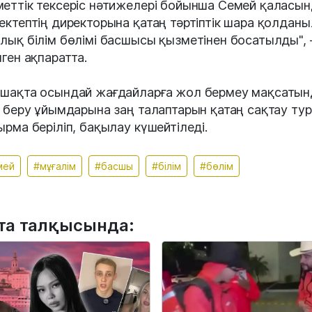
еттік тексеріс нәтижелері бойынша Семей қаласы
ектептің директорына қатаң тәртіптік шара қолданы
лық білім бөлімі басшысы қызметінен босатылды", 
нген ақпаратта.
шақта осындай жағдайларға жол бермеу мақсатын
м беру ұйымдарына заң талаптарын қатаң сақтау ту
ырма беріліп, бақылау күшейтіледі.
мей
#мұғалім
#басшы
#білім
#бөлім
та талқысында: