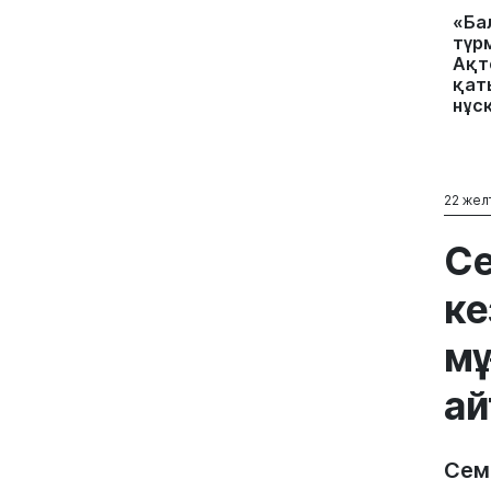
«Ба
түр
Ақт
қат
нұс
22 жел
Се
ке
мұ
ай
Сем