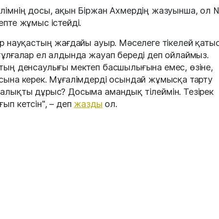
лімнің досы, ақын Біржан Ахмердің жазуынша, ол
епте жұмыс істейді.
ір науқастың жағдайы ауыр. Мәселеге тікелей қаты
тұлғалар ел алдында жауап береді деп ойлаймыз.
тың денсаулығы мектеп басшылығына емес, өзіне,
сына керек. Мұғалімдерді осындай жұмысқа тарту
алықты дұрыс? Досыма амандық тілеймін. Тезірек
ғып кетсін", – деп
жазды
ол.
лім Семейде тұрады. Қаладағы Шәкәрім университе
ген.
 жылы 31 қазанда Жарма ауданы Белтерек ауылын
еге келген. Республикалық, облыстық аудандық бі
мүшәйраларыынң жеңімпазы. «Алақұлын, «Бір кесе
, « Ажал иесі» атты әңгімелері бар.
йде жаңа жылдық шыршаны безендіру кезінде мұғ