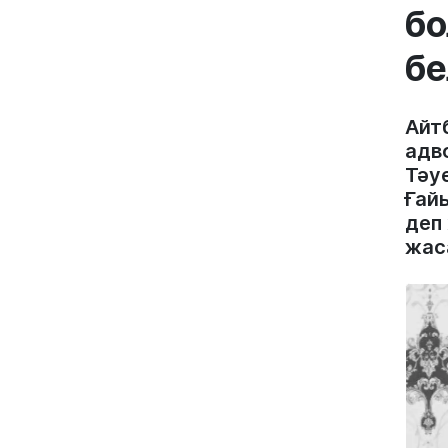
бо
бе
Айт
адв
Тәу
Ғайы
деп
жас