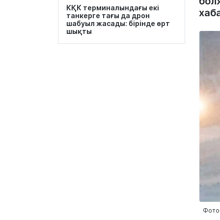
бол
КҚК терминалындағы екі
хаб
танкерге тағы да дрон
шабуыл жасады: бірінде өрт
шықты
Фото: