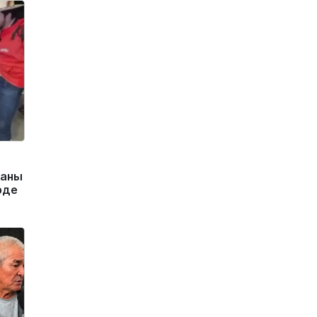
маны
рде