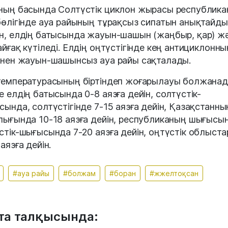
ның басында Солтүстік циклон жырасы республик
бөлігінде ауа райының тұрақсыз сипатын анықтайды:
н, елдің батысында жауын-шашын (жаңбыр, қар) ж
айғақ күтіледі. Елдің оңтүстігінде кең антициклонны
інен жауын-шашынсыз ауа райы сақталады.
температурасының біртіндеп жоғарылауы болжанад
е елдің батысында 0-8 аязға дейін, солтүстік-
сында, солтүстігінде 7-15 аязға дейін, Қазақстанны
лығында 10-18 аязға дейін, республиканың шығысы
стік-шығысында 7-20 аязға дейін, оңтүстік облыст
аязға дейін.
#ауа райы
#болжам
#боран
#жжелтоқсан
та талқысында: