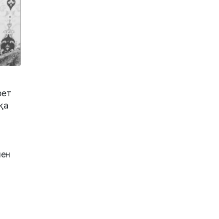
рет
қа
мен
п
арына