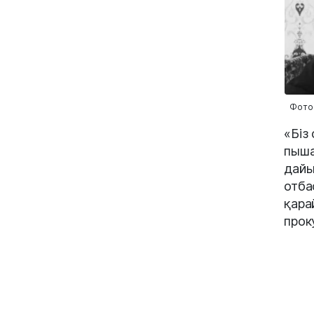
Фото:
«Біз
пыша
дайы
отба
қара
прок
терг
Саид
Адво
тура