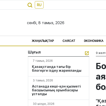
RU
сенбі, 8 тамыз, 2026
ЖАҢАЛЫҚТАР
САЯСАТ
ЭКОНОМИКА
Шұғыл
9 желт
7 тамыз, 2026
Бо
Қазақстанда тағы бір
блогерге іздеу жарияланды
ая
3 тамыз, 2026
б
Астанада көші-қон қызметі
басшысының орынбасары
ұсталды
"Қа
30 шілде, 2026