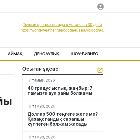
Точный прогноз погоды в Астане на 30 дней
https://world-weather.ru/pogoda/russia/volgograd/
АЙМАҚ
ДЕНСАУЛЫҚ
ШОУ-БИЗНЕС
Осыған ұқсас:
7 тамыз, 2026
40 градус ыстық, жаңбыр: 7
тамызға ауа райы болжамы
айы
6 тамыз, 2026
Доллар 500 теңгеге жете ме?
Қазақстандық сарапшы
күтпеген болжам жасады
ы
6 тамыз, 2026