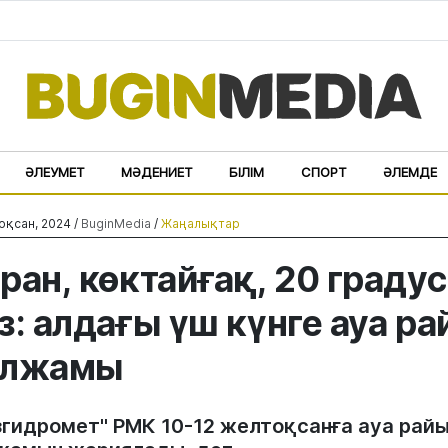
ӘЛЕУМЕТ
МӘДЕНИЕТ
БІЛІМ
СПОРТ
ӘЛЕМДЕ
оқсан, 2024 /
BuginMedia
/
Жаңалықтар
ран, көктайғақ, 20 градус
з: алдағы үш күнге ауа р
олжамы
згидромет" РМК 10-12 желтоқсанға ауа рай