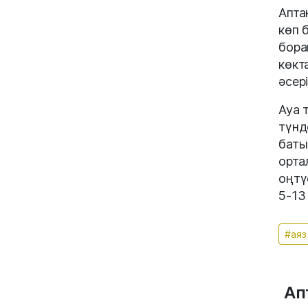
Апта
көп 
бора
көкт
әсер
Ауа 
түнд
баты
орта
оңтү
5-13 
#аяз
Ап