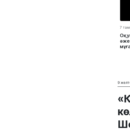
7 там
Оқу
әжес
мұға
9 желт
«К
кө
Ше