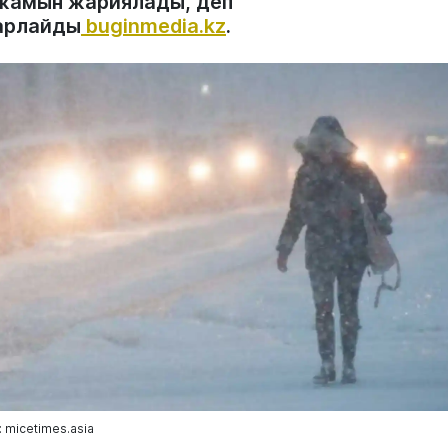
жамын жариялады, деп
арлайды
buginmedia.kz
.
 micetimes.asia