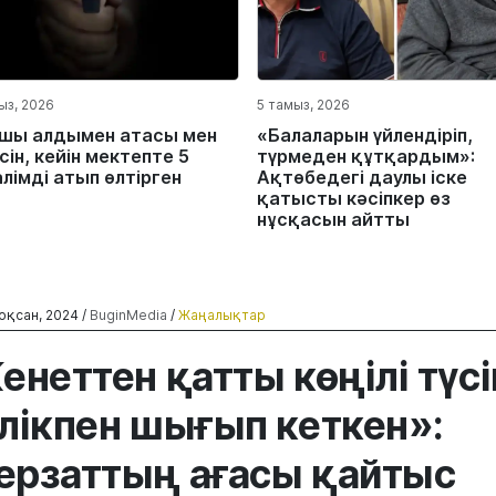
ыз, 2026
5 тамыз, 2026
шы алдымен атасы мен
«Балаларын үйлендіріп,
ін, кейін мектепте 5
түрмеден құтқардым»:
лімді атып өлтірген
Ақтөбедегі даулы іске
қатысты кәсіпкер өз
нұсқасын айтты
оқсан, 2024 /
BuginMedia
/
Жаңалықтар
енеттен қатты көңілі түсі
лікпен шығып кеткен»:
рзаттың ағасы қайтыс