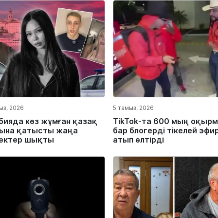
ыз, 2026
5 тамыз, 2026
бияда көз жұмған қазақ
TikTok-та 600 мың оқыр
ына қатысты жаңа
бар блогерді тікелей эфи
ектер шықты
атып өлтірді