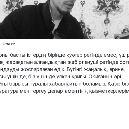
 Orda.kz
 оны басты істердің бірінде куәгер ретінде емес, үш 
қ жарақатын алғандықтан жәбірленуші ретінде сот
ндауды жоспарлаған едік. Бүгінгі жаңалық, әрине,
сы үшін де, біз үшін де үлкен қайғы. Оқиғаның әрі
йғы барысы туралы хабарлайтын боламыз. Қазір біз
уратура мен тергеу департаментінің қызметкерлері
еу шараларына қатысу үшін шығуымыз керек», деді
а Тауелекова.
каттың айтуынша, оның суицид жасады деген себе
лы айту ерте деп санады.Хабарлама барлық туыст