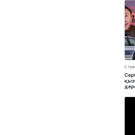
2 там
Сер
қыз
дер