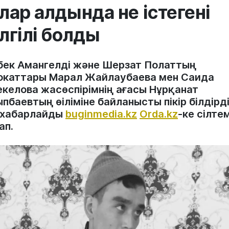
лар алдында не істегені
лгілі болды
бек Амангелді және Шерзат Полаттың
окаттары Марал Жайлаубаева мен Саида
екелова жасөспірімнің ағасы Нұрқанат
пбаевтың өіліміне байланысты пікір білдірді
 хабарлайды
buginmedia.kz
Orda.kz
-ке сілте
ап.