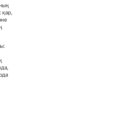
аның
 қар,
әне
ң
ы:
ң
нда,
арда