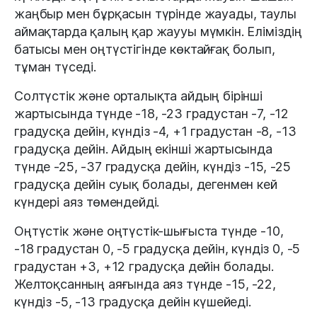
жаңбыр мен бұрқасын түрінде жауады, таулы
аймақтарда қалың қар жаууы мүмкін. Еліміздің
батысы мен оңтүстігінде көктайғақ болып,
тұман түседі.
Солтүстік және орталықта айдың бірінші
жартысында түнде -18, -23 градустан -7, -12
градусқа дейін, күндіз -4, +1 градустан -8, -13
градусқа дейін. Айдың екінші жартысында
түнде -25, -37 градусқа дейін, күндіз -15, -25
градусқа дейін суық болады, дегенмен кей
күндері аяз төмендейді.
Оңтүстік және оңтүстік-шығыста түнде -10,
-18 градустан 0, -5 градусқа дейін, күндіз 0, -5
градустан +3, +12 градусқа дейін болады.
Желтоқсанның аяғында аяз түнде -15, -22,
күндіз -5, -13 градусқа дейін күшейеді.