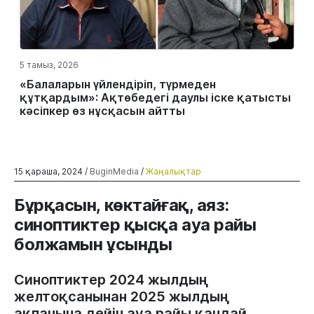
5 тамыз, 2026
«Балаларын үйлендіріп, түрмеден
құтқардым»: Ақтөбедегі даулы іске қатысты
кәсіпкер өз нұсқасын айтты
15 қараша, 2024 /
BuginMedia
/
Жаңалықтар
Бұрқасын, көктайғақ, аяз:
синоптиктер қысқа ауа райы
болжамын ұсынды
Синоптиктер 2024 жылдың
желтоқсанынан 2025 жылдың
ақпанына дейін ауа райы қандай