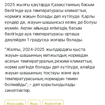
2025 жылғы қаңтарда Қазақстанның басым
бөлігінде ауа температурасы климаттық
нормаға жақын болады деп күтілуде. Қарлы
күндер де, жауын-шашынсыз кезең де болуы
мүмкін. Ақпан айында еліміздің басым
бөлігінде ауа температурасы орташа
деңгейден 1 градусқа жоғары болады.
"Жалпы, 2024-2025 жылдардағы қыста
жауын-шашынның көпжылдық нормадан
асатын температуралық режимі климаттық
норма шегінде болады деп күтілуде, алайда
жауын-шашынның тоқтауы және ауа
температурасының нормадан төмен
болмайды", – деп қорытындылады
синоптиктер.
#ауа райы
#қыс
#синоптик