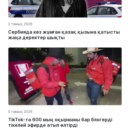
2 тамыз, 2026
Сербияда көз жұмған қазақ қызына қатысты
жаңа деректер шықты
5 тамыз, 2026
TikTok-та 600 мың оқырманы бар блогерді
тікелей эфирде атып өлтірді