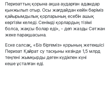
Перизаттың қорына ақша аударған адамдар
қынжылып отыр. Осы жағдайдан кейін бәріміз
қайырымдылық қорларының есебін ашық
көргізім келеді. Сенімді қорлардың тізімі
болса, жақсы болар еді», - деп жазды Сәтжан
жеке парақшасына.
Еске салсақ, «Біз біргеміз» қорының жетекшісі
Перизат Қайрат су тасқыны кезінде 1,5 млрд
теңгені жымқырды деген күдікпен күні
кеше ұсталған еді.