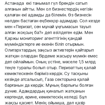
Астанада екі танымал гүл брендін сатып
алғанын айтты. Мен ол бизнестердің негізін
қалаған екі адамды да білемін. Өз бизнесін
нөлден бастаған еңбекқор адамдар. Сол кезде
мен «Перизат, сен мұнай ұңғымасын тауып
алған жоқсың ба?» деп әзілдеген едім. Мен
Қаржы мониторинг агенттігінің қандай
мүмкіндіктерге ие екенін біліп отырмын.
Олигархтардың заңсыз активтерін қайтарып
жатқан олардан бірдеме жасыру мүмкін емес
деп ойлаймын. Оның үстіне, мәселе 1,5 млрд
теңге туралы болып отыр. Перизаттың қалай
көмектескенін бәріміз көрдік. Су тасқыны
кезінде атсалысып, Газа секторына қалай
барғанын да көрдік. Мұның барлығы болған
дүние. Адамдардың қиналып жатқанын
көргенде, әрине, көмектескің келеді. Бұл
жақсы қасиет. Менің ойымша, дәл қазір