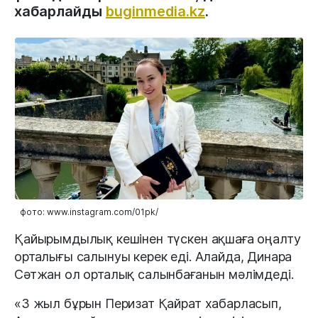
хабарлайды
buginmedia.kz
.
фото: www.instagram.com/01pk/
Қайырымдылық кешінен түскен ақшаға оңалту
орталығы салынуы керек еді. Алайда, Динара
Сәтжан ол орталық салынбағанын мәлімдеді.
«3 жыл бұрын Перизат Қайрат хабарласып,