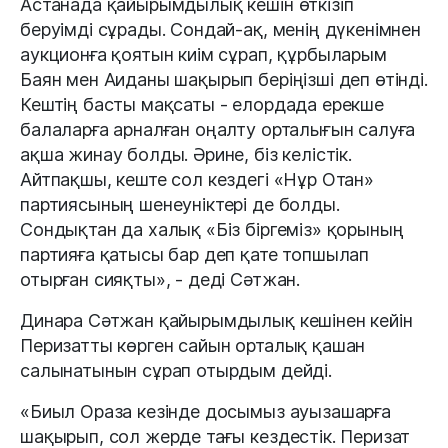
Астанада қайырымдылық кешін өткізіп
беруімді сұрады. Сондай-ақ, менің дүкенімнен
аукционға қоятын киім сұрап, құрбыларым
Баян мен Аиданы шақырып беріңізші деп өтінді.
Кештің басты мақсаты - елордада ерекше
балаларға арналған оңалту орталығын салуға
ақша жинау болды. Әрине, біз келістік.
Айтпақшы, кеште сол кездегі «Нұр Отан»
партиясының шенеуніктері де болды.
Сондықтан да халық «Біз біргеміз» қорының
партияға қатысы бар деп қате топшылап
отырған сияқты», - деді Сәтжан.
Динара Сәтжан қайырымдылық кешінен кейін
Перизатты көрген сайын орталық қашан
салынатынын сұрап отырдым дейді.
«Биыл Ораза кезінде досымыз ауызашарға
шақырып, сол жерде тағы кездестік. Перизат