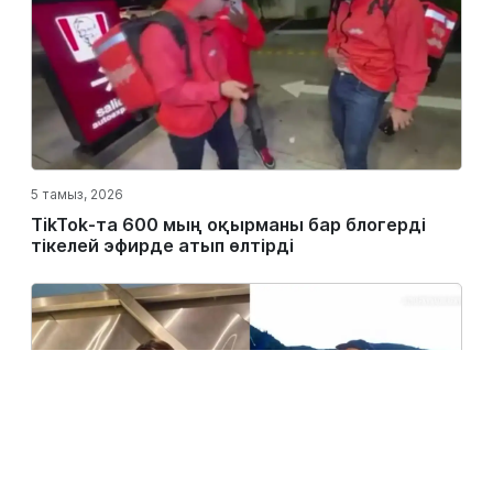
5 тамыз, 2026
TikTok-та 600 мың оқырманы бар блогерді
тікелей эфирде атып өлтірді