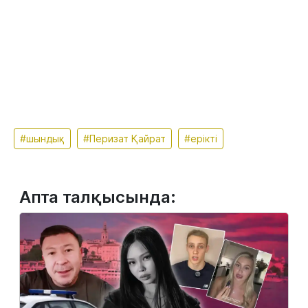
#шындық
#Перизат Қайрат
#ерікті
Апта талқысында: