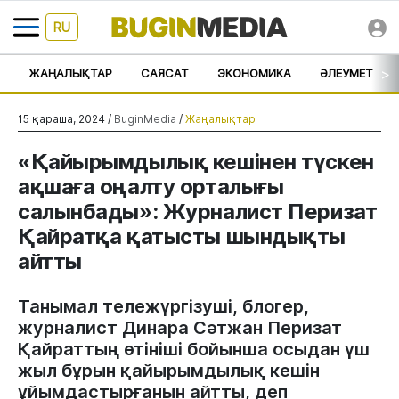
RU
>
ЖАҢАЛЫҚТАР
САЯСАТ
ЭКОНОМИКА
ӘЛЕУМЕТ
15 қараша, 2024 /
BuginMedia
/
Жаңалықтар
«Қайырымдылық кешінен түскен
ақшаға оңалту орталығы
салынбады»: Журналист Перизат
Қайратқа қатысты шындықты
айтты
Танымал тележүргізуші, блогер,
журналист Динара Сәтжан Перизат
Қайраттың өтініші бойынша осыдан үш
жыл бұрын қайырымдылық кешін
ұйымдастырғанын айтты, деп