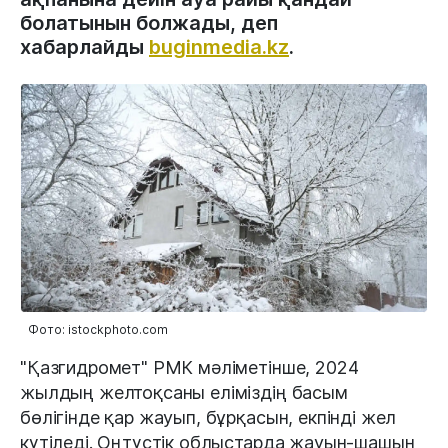
болатынын болжады, деп
хабарлайды
buginmedia.kz
.
Фото: istockphoto.com
"Қазгидромет" РМК мәліметінше, 2024
жылдың желтоқсаны еліміздің басым
бөлігінде қар жауып, бұрқасын, екпінді жел
күтіледі. Оңтүстік облыстарда жауын-шашын