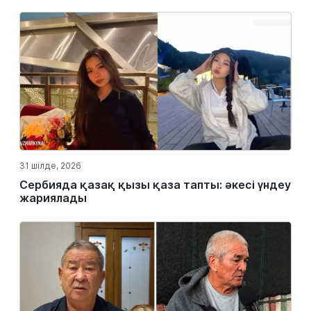
31 шілде, 2026
Сербияда қазақ қызы қаза тапты: әкесі үндеу
жариялады