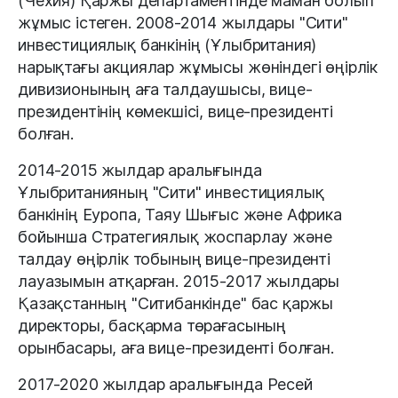
(Чехия) Қаржы департаментінде маман болып
жұмыс істеген. 2008-2014 жылдары "Сити"
инвестициялық банкінің (Ұлыбритания)
нарықтағы акциялар жұмысы жөніндегі өңірлік
дивизионының аға талдаушысы, вице-
президентінің көмекшісі, вице-президенті
болған.
2014-2015 жылдар аралығында
Ұлыбританияның "Сити" инвестициялық
банкінің Еуропа, Таяу Шығыс және Африка
бойынша Стратегиялық жоспарлау және
талдау өңірлік тобының вице-президенті
лауазымын атқарған. 2015-2017 жылдары
Қазақстанның "Ситибанкінде" бас қаржы
директоры, басқарма төрағасының
орынбасары, аға вице-президенті болған.
2017-2020 жылдар аралығында Ресей