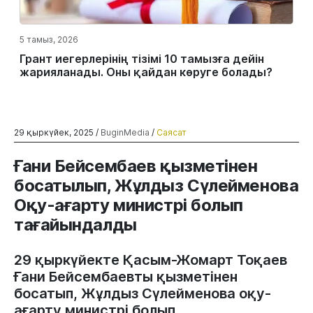
5 тамыз, 2026
Грант иегерлерінің тізімі 10 тамызға дейін
жарияланады. Оны қайдан көруге болады?
29 қыркүйек, 2025 /
BuginMedia
/
Саясат
Ғани Бейсембаев қызметінен
босатылып, Жұлдыз Сүлейменова
Оқу-ағарту министрі болып
тағайындалды
29 қыркүйекте Қасым-Жомарт Тоқаев
Ғани Бейсембаевты қызметінен
босатып, Жұлдыз Сүлейменова оқу-
ағарту министрі болып