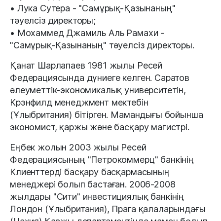
• Лука Сутера - "Самұрық-Қазынаның"
тәуелсіз директоры;
• Мохаммед Джамиль Аль Рамахи -
"Самұрық-Қазынаның" тәуелсіз директоры.
Қанат Шарлапаев 1981 жылы Ресей
Федерациясында дүниеге келген. Саратов
әлеуметтік-экономикалық университетін,
Крэнфилд менеджмент мектебін
(Ұлыбритания) бітірген. Мамандығы бойынша
экономист, қаржы және басқару магистрі.
Еңбек жолын 2003 жылы Ресей
Федерациясының "Петрокоммерц" банкінің
Клиенттерді басқару басқармасының
менеджері болып бастаған. 2006-2008
жылдары "Сити" инвестициялық банкінің
Лондон (Ұлыбритания), Прага қалаларындағы