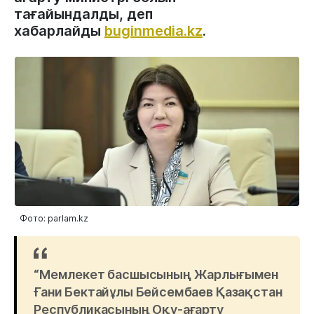
тағайындалды, деп
хабарлайды
buginmedia.kz
.
Фото: parlam.kz
“Мемлекет басшысының Жарлығымен
Ғани Бектайұлы Бейсембаев Қазақстан
Республикасының Оқу-ағарту