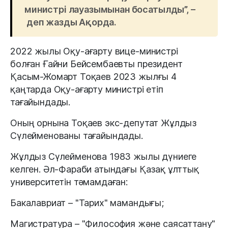
министрі лауазымынан босатылды”, –
деп жазды Ақорда.
2022 жылы Оқу-ағарту вице-министрі
болған Ғайни Бейсембаевты президент
Қасым-Жомарт Тоқаев 2023 жылғы 4
қаңтарда Оқу-ағарту министрі етіп
тағайындады.
Оның орнына Тоқаев экс-депутат Жұлдыз
Сүлейменованы тағайындады.
Жұлдыз Сүлейменова 1983 жылы дүниеге
келген. Әл-Фараби атындағы Қазақ ұлттық
университетін тәмамдаған:
Бакалавриат – "Тарих" мамандығы;
Магистратура – "Философия және саясаттану"