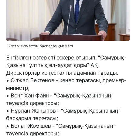
Фото: Үкіметтің баспасөз қызметі
Енгізілген өзгерісті ескере отырып, "Самұрық-
Қазына" ұлттық әл-ауқат қоры" АҚ
Директорлар кеңесі алты адамнан тұрады.
• Олжас Бектенов - кеңес төрағасы, премьер-
министр;
• Вонг Хэн Файн - "Самұрық-Қазынаның"
тәуелсіз директоры;
• Нұрлан Жақыпов - "Самұрық-Қазынаның"
басқарма төрағасы;
• Болат Жәмішев - "Самұрық-Қазынаның"
тәуелсіз директоры;