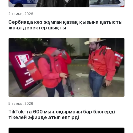
2 тамыз, 2026
Сербияда көз жұмған қазақ қызына қатысты
жаңа деректер шықты
5 тамыз, 2026
TikTok-та 600 мың оқырманы бар блогерді
тікелей эфирде атып өлтірді