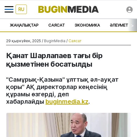
RU
>
ЖАҢАЛЫҚТАР
САЯСАТ
ЭКОНОМИКА
ӘЛЕУМЕТ
29 қыркүйек, 2025 /
BuginMedia
/
Саясат
Қанат Шарлапаев тағы бір
қызметінен босатылды
"Самұрық-Қазына" ұлттық әл-ауқат
қоры" АҚ директорлар кеңесінің
құрамы өзгерді, деп
хабарлайды
buginmedia.kz
.