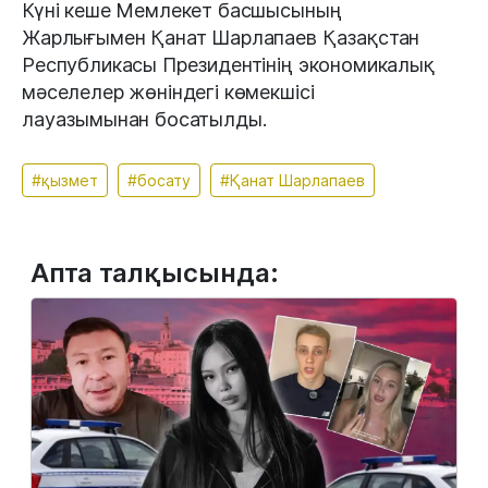
Күні кеше Мемлекет басшысының
Жарлығымен Қанат Шарлапаев Қазақстан
Республикасы Президентінің экономикалық
мәселелер жөніндегі көмекшісі
лауазымынан босатылды.
#қызмет
#босату
#Қанат Шарлапаев
Апта талқысында: