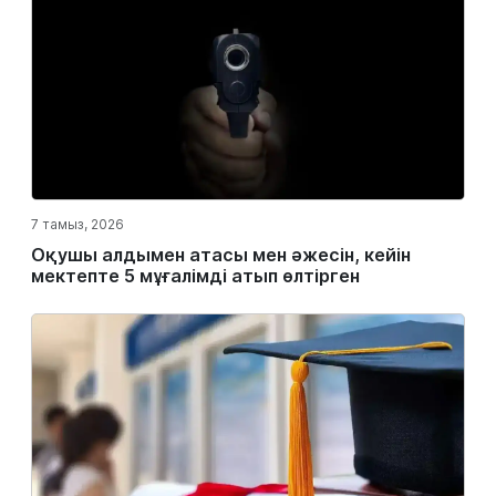
7 тамыз, 2026
Оқушы алдымен атасы мен әжесін, кейін
мектепте 5 мұғалімді атып өлтірген