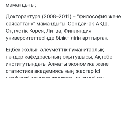
мамандығы;
Докторантура (2008–2011) – “Философия және
саясаттану” мамандығы. Сондай-ақ АҚШ,
Оңтүстік Корея, Литва, Финляндия
университеттерінде біліктілігін арттырған.
Еңбек жолын әлеуметтік-гуманитарлық
пәндер кафедрасының оқытушысы, Ақтөбе
институтындағы Алматы экономика және
статистика академиясының жастар ісі
жөніндегі комитет төрағасы қызметінен
бастаған.
Алматы қаласында Ы.Алтынсарин атындағы
№159 көпсалалы гимназиясында тарих және
құқық пәні мұғалімі;
Оқу-тәрбие жұмысы жөніндегі проректордың