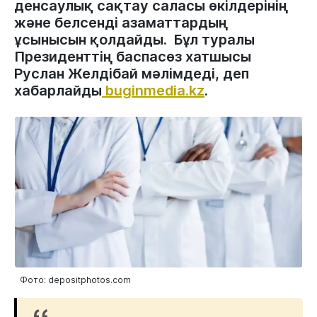
денсаулық сақтау саласы өкілдерінің
және белсенді азаматтардың
ұсынысын қолдайды. Бұл туралы
Президенттің баспасөз хатшысы
Руслан Желдібай мәлімдеді, деп
хабарлайды
buginmedia.kz
.
Фото: depositphotos.com