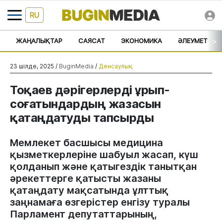
RU
>
ЖАҢАЛЫҚТАР
САЯСАТ
ЭКОНОМИКА
ӘЛЕУМЕТ
23 шілде, 2025 /
BuginMedia
/
Денсаулық
Тоқаев дәрігерлерді ұрып-
соғатындардың жазасын
қатаңдатуды тапсырды
Мемлекет басшысы медицина
қызметкерлеріне шабуыл жасап, күш
қолданып және қатыгездік танытқан
әрекеттерге қатысты жазаны
қатаңдату мақсатында ұлттық
заңнамаға өзгерістер енгізу туралы
Парламент депутаттарының,