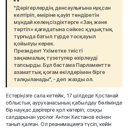
"Дәрігерлердің денсаулығына нұқсан
келтіріп, өміріне қауіп төндіретін
мұндай келеңсіздіктерге «Заң және
тәртіп» қағидатына сәйкес құқықтық
тұрғыда батыл түрде тосқауыл
қойылуы керек.
Президент Үкіметке тиісті
заңнамалық түзетулер әзірлеуді
тапсырды. Бұл бастама Парламентте
азаматтық қоғам өкілдерімен бірге
талқыланады", - деп жазды ол.
Естеріңізге сала кетейік, 17 шілдеде Қостанай
облыстық ауруханасының қабылдау бөлімінде
бір науқас дәрігерге қол көтеріп, соққы
салдарынан уролог Антон Кистанов есінен
танып қалған. Ол реанимацияға түсіп, кейін