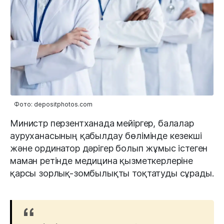
Фото: depositphotos.com
Министр перзентханада мейіргер, балалар
ауруханасының қабылдау бөлімінде кезекші
және ординатор дәрігер болып жұмыс істеген
маман ретінде медицина қызметкерлеріне
қарсы зорлық-зомбылықты тоқтатуды сұрады.