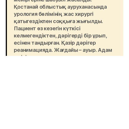
Қостанай облыстық ауруханасында
урология бөлімінің жас хирургі
қатыгездікпен соққыға жығылды.
Пациент өз кезегін күткісі
келмегендіктен, дәрігерді бір ұрып,
есінен тандырған. Қазір дәрігер
реанимацияда. Жағдайы – ауыр. Адам
өмірін арашалап жүрген жанға қол
көтеру үшін адам қаншалықты
деңгейде қатігез және мейірімсіз
болуы керек? Бейбіт уақытта
дәрігерлердің өз жұмыс орнында
өміріне қауіп төніп отыруы – ақылға
қонбайтын, мүлде жол беруге
болмайтын жағдай. Бұл – тек бір
дәрігерге жасалған шабуыл емес. Бұл –
ондаған пациенттің қараусыз қалуы,