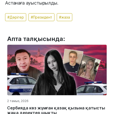
Астанаға ауыстырылды.
#Дәрігер
#Президент
#жаза
Апта талқысында:
2 тамыз, 2026
Сербияда көз жұмған қазақ қызына қатысты
жаңа деректер шықты