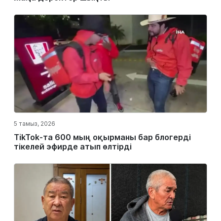
5 тамыз, 2026
TikTok-та 600 мың оқырманы бар блогерді
тікелей эфирде атып өлтірді