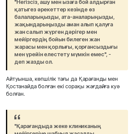
"Негізсіз, ашу мен ызаға бой алдырған
қатыгез әрекеттер кезінде өз
балаларыңызды, ата-аналарыңызды,
жақындарыңызды аман алып қалуға
жан салып жүрген дәрігер мен
мейіргердің бойын билеген жан
жарасы мен қорлығы, қорғансыздығы
мен үрейін елестету мүмкін емес", -
деп жазды ол.
Айтуынша, көпшілік тағы да Қарағанды мен
Қостанайда болған екі сорақы жағдайға куә
болған.
"Қарағандыда жеке клиниканың
мейіргеріне шабуыл жасалды.