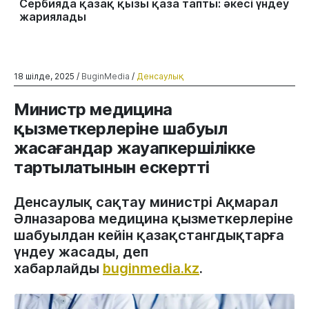
Сербияда қазақ қызы қаза тапты: әкесі үндеу
жариялады
18 шілде, 2025 /
BuginMedia
/
Денсаулық
Министр медицина
қызметкерлеріне шабуыл
жасағандар жауапкершілікке
тартылатынын ескертті
Денсаулық сақтау министрі Ақмарал
Әлназарова медицина қызметкерлеріне
шабуылдан кейін қазақстангдықтарға
үндеу жасады, деп
хабарлайды
buginmedia.kz
.