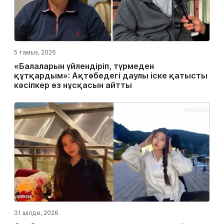
5 тамыз, 2026
«Балаларын үйлендіріп, түрмеден
құтқардым»: Ақтөбедегі даулы іске қатысты
кәсіпкер өз нұсқасын айтты
31 шілде, 2026