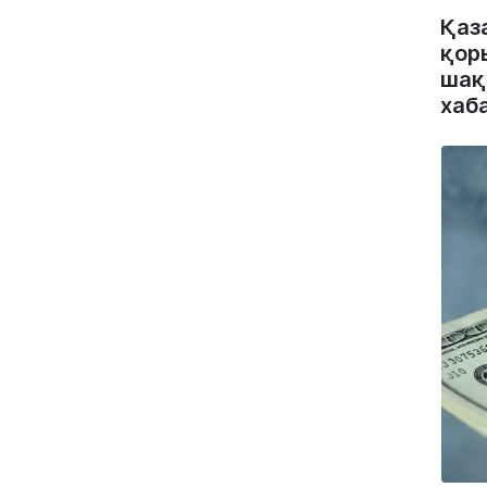
Қаз
қор
шақ
хаб