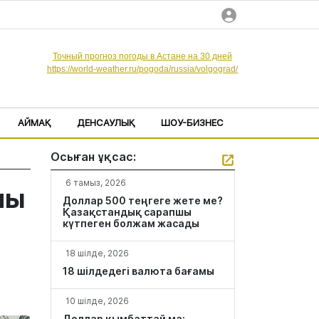
Точный прогноз погоды в Астане на 30 дней
https://world-weather.ru/pogoda/russia/volgograd/
АЙМАҚ
ДЕНСАУЛЫҚ
ШОУ-БИЗНЕС
Осыған ұқсас:
6 тамыз, 2026
мы
Доллар 500 теңгеге жете ме?
Қазақстандық сарапшы
күтпеген болжам жасады
18 шілде, 2026
18 шілдедегі валюта бағамы
10 шілде, 2026
Доллар қымбаттай ма: