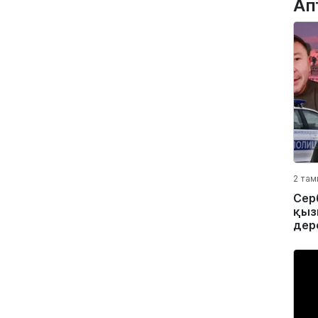
Ап
2 там
Сер
қыз
дер