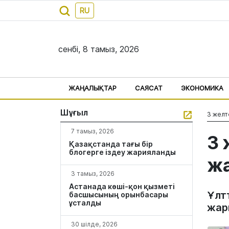
RU
сенбі, 8 тамыз, 2026
ЖАҢАЛЫҚТАР
САЯСАТ
ЭКОНОМИКА
Шұғыл
3 желт
7 тамыз, 2026
3 
Қазақстанда тағы бір
блогерге іздеу жарияланды
ж
3 тамыз, 2026
Астанада көші-қон қызметі
Ұлт
басшысының орынбасары
ұсталды
жар
30 шілде, 2026