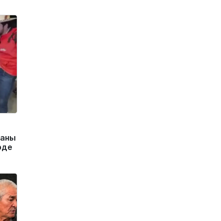
маны
рде