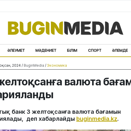
ӘЛЕУМЕТ
МӘДЕНИЕТ
БІЛІМ
СПОРТ
ӘЛЕМДЕ
оқсан, 2024 /
BuginMedia
/
Экономика
желтоқсанға валюта баға
арияланды
тық банк 3 желтоқсанға валюта бағамын
иялады, деп хабарлайды
buginmedia.kz
.