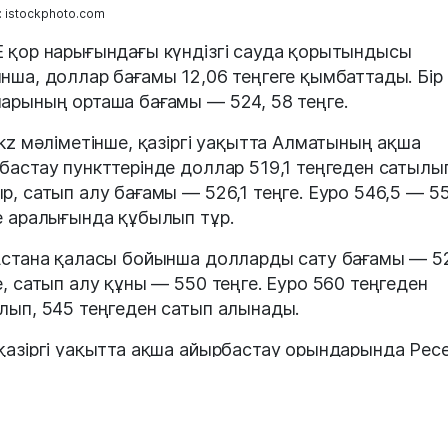
 istockphoto.com
 қор нарығындағы күндізгі сауда қорытындысы
нша, доллар бағамы 12,06 теңгеге қымбаттады. Бі
арының орташа бағамы — 524, 58 теңге.
.kz мәліметінше, қазіргі уақытта Алматының ақша
бастау пункттерінде доллар 519,1 теңгеден сатылы
р, сатып алу бағамы — 526,1 теңге. Еуро 546,5 — 5
е аралығында құбылып тұр.
Астана қаласы бойынша долларды сату бағамы — 5
е, сатып алу құны — 550 теңге. Еуро 560 теңгеден
лып, 545 теңгеден сатып алынады.
қазіргі уақытта ақша айырбастау орындарында Рес
тасы 4,97- 5,10 аралығында саудаланып жатыр.
ық банктің 2 желтоқсанға арналған ресми бағамы —
арға 511,22 теңге. Ресей рублінің орташа сараланға