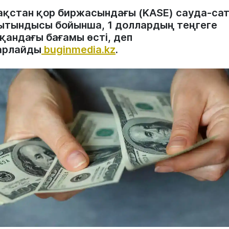
ақстан қор биржасындағы (KASE) сауда-са
ытындысы бойынша, 1 доллардың теңгеге
қандағы бағамы өсті, деп
арлайды
buginmedia.kz
.