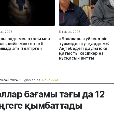
ыз, 2026
5 тамыз, 2026
шы алдымен атасы мен
«Балаларын үйлендіріп,
ін, кейін мектепте 5
түрмеден құтқардым»:
лімді атып өлтірген
Ақтөбедегі даулы іске
қатысты кәсіпкер өз
нұсқасын айтты
оқсан, 2024 /
BuginMedia
/
Экономика
ллар бағамы тағы да 12
ңгеге қымбаттады