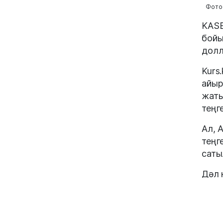
Фото:
KASE
бойы
долл
Kurs
айыр
жаты
теңг
Ал, 
теңг
саты
Дәл 
валю
Ұлтт
долл