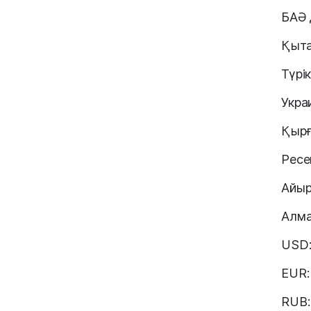
БАӘ 
Қыта
Түрік
Укра
Қырғ
Ресей
Айыр
Алм
USD:
EUR:
RUB: 