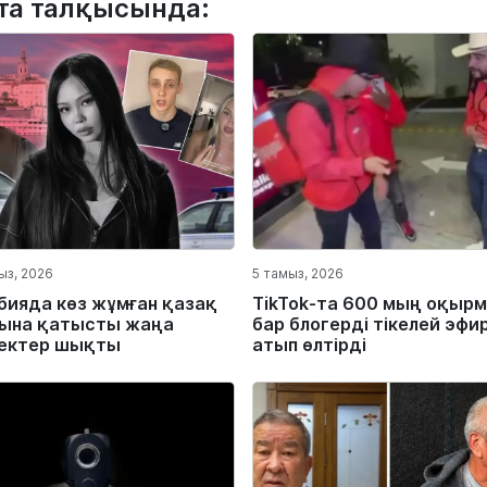
та талқысында:
ыз, 2026
5 тамыз, 2026
бияда көз жұмған қазақ
TikTok-та 600 мың оқыр
ына қатысты жаңа
бар блогерді тікелей эфи
ектер шықты
атып өлтірді