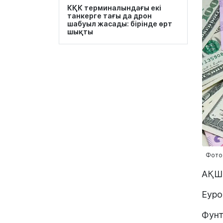
КҚК терминалындағы екі
танкерге тағы да дрон
шабуыл жасады: бірінде өрт
шықты
Фото:
АҚШ 
Еуро
Фунт