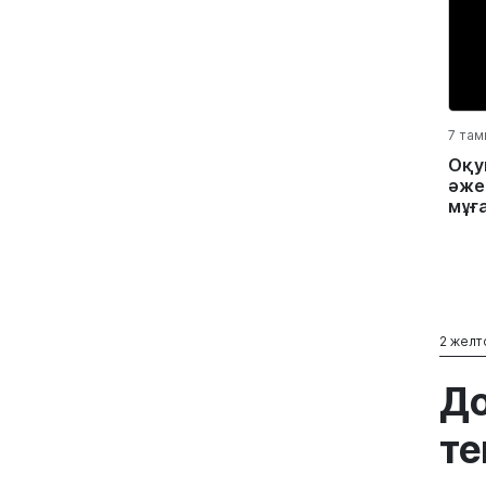
7 там
Оқу
әжес
мұға
2 желт
До
те