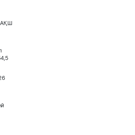
р АҚШ
п
54,5
26
ей
 1
н