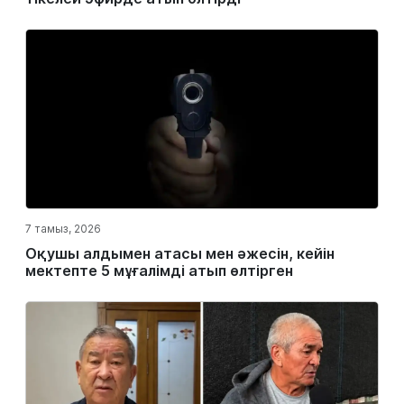
7 тамыз, 2026
Оқушы алдымен атасы мен әжесін, кейін
мектепте 5 мұғалімді атып өлтірген