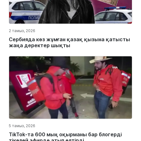
2 тамыз, 2026
Сербияда көз жұмған қазақ қызына қатысты
жаңа деректер шықты
5 тамыз, 2026
TikTok-та 600 мың оқырманы бар блогерді
тікелей эфирде атып өлтірді