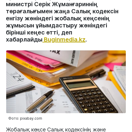
министрі Серік Жұманғариннің
төрағалығымен жаңа Салық кодексін
енгізу жөніндегі жобалық кеңсенің
жұмысын ұйымдастыру жөніндегі
бірінші кеңес өтті, деп
хабарлайды
Buginmedia.kz
.
Фото: pixabay.com
Жобалық кеңсе Салық кодексінің және