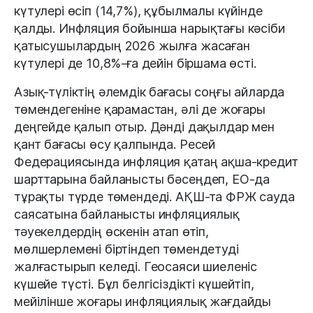
күтулері өсіп (14,7%), құбылмалы күйінде
қалды. Инфляция бойынша нарықтағы кәсіби
қатысушылардың 2026 жылға жасаған
күтулері де 10,8%-ға дейін біршама өсті.
Азық-түліктің әлемдік бағасы соңғы айларда
төмендегеніне қарамастан, әлі де жоғары
деңгейде қалып отыр. Дәнді дақылдар мен
қант бағасы өсу қалпында. Ресей
Федерациясында инфляция қатаң ақша-кредит
шарттарына байланысты бәсеңдеп, ЕО-да
тұрақты түрде төмендеді. АҚШ-та ФРЖ сауда
саясатына байланысты инфляциялық
тәуекелдердің өскенін атап өтіп,
мөлшерлемені біртіндеп төмендетуді
жалғастырып келеді. Геосаяси шиеленіс
күшейе түсті. Бұл белгісіздікті күшейтіп,
мейілінше жоғары инфляциялық жағдайды