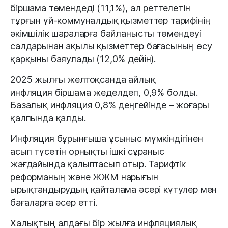
біршама төмендеді (11,1%), ал реттелетін
тұрғын үй-коммуналдық қызметтер тарифінің
әкімшілік шараларға байланысты төмендеуі
салдарынан ақылы қызметтер бағасының өсу
қарқыны баяулады (12,0% дейін).
2025 жылғы желтоқсанда айлық
инфляция біршама жеделдеп, 0,9% болды.
Базалық инфляция 0,8% деңгейінде – жоғары
қалпында қалды.
Инфляция бұрынғыша ұсыныс мүмкіндігінен
асып түсетін орнықты ішкі сұраныс
жағдайында қалыптасып отыр. Тарифтік
реформаның және ЖЖМ нарығын
ырықтандырудың қайталама әсері күтулер мен
бағаларға әсер етті.
Халықтың алдағы бір жылға инфляциялық