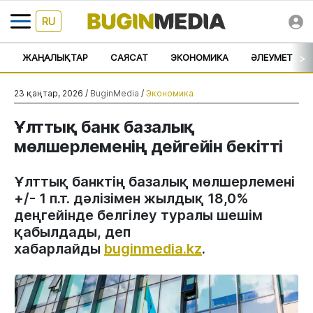
RU
>
ЖАҢАЛЫҚТАР
САЯСАТ
ЭКОНОМИКА
ӘЛЕУМЕТ
23 қаңтар, 2026 /
BuginMedia
/
Экономика
Ұлттық банк базалық
мөлшерлеменің дейгейін бекітті
Ұлттық банктің базалық мөлшерлемені
+/- 1 п.т. дәлізімен жылдық 18,0%
деңгейінде белгілеу туралы шешім
қабылдады, деп
хабарлайды
buginmedia.kz
.