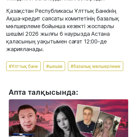
Қазақстан Республикасы Ұлттық Банкінің
Ақша-кредит саясаты комитетінің базалық
мөлшерлеме бойынша кезекті жоспарлы
шешімі 2026 жылғы 6 наурызда Астана
қаласының уақытымен сағат 12:00-де
жарияланады.
#Ұлттық банк
#шешім
#базалық мөлшерлеме
Апта талқысында: