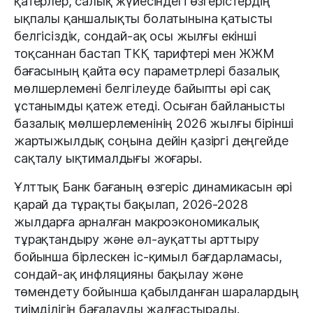
қатерлер, салық жүйесіндегі өзгерістердің
ықпалы қаншалықты болатынына қатысты
белгісіздік, сондай-ақ осы жылғы екінші
тоқсаннан бастап ТКҚ тарифтері мен ЖЖМ
бағасының қайта өсу параметрлері базалық
мөлшерлемені белгілеуде байыпты әрі сақ
ұстанымды қатеж етеді. Осыған байланысты
базалық мөлшерлеменінің 2026 жылғы бірінші
жартыжылдық соңына дейін қазіргі деңгейде
сақталу ықтималдығы жоғары.
Ұлттық Банк бағаның өзгеріс динамикасын әрі
қарай да тұрақты бақылап, 2026-2028
жылдарға арналған макроэкономикалық
тұрақтандыру және әл-ауқатты арттыру
бойынша бірлескен іс-қимыл бағдарламасы,
сондай-ақ инфляцияны бақылау және
төмендету бойынша қабылданған шаралардың
тиімділігін бағалауды жалғастырады.