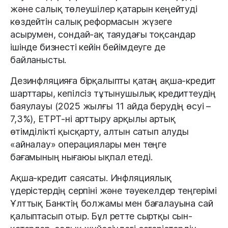
және салық төлеушілер қатарын кеңейтуді
көздейтін салық реформасын жүзеге
асырумен, сондай-ақ таяудағы тоқсандар
ішінде бизнесті кейін бейімдеуге де
байланысты.
Дезинфляцияға бірқалыпты қатаң ақша-кредит
шарттары, кепілсіз тұтынушылық кредиттеудің
баяулауы (2025 жылғы 11 айда берудің өсуі –
7,3%), ЕТРТ-ні арттыру арқылы артық
өтімділікті қысқарту, алтын сатып алуды
«айналау» операциялары мен теңге
бағамының нығаюы ықпал етеді.
Ақша-кредит саясаты. Инфляциялық
үдерістердің серпіні және тәуекелдер теңгерімі
Ұлттық Банктің болжамы мен бағалауына сай
қалыптасып отыр. Бұл ретте сыртқы сын-