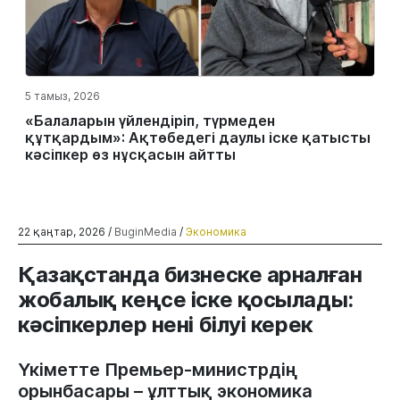
5 тамыз, 2026
«Балаларын үйлендіріп, түрмеден
құтқардым»: Ақтөбедегі даулы іске қатысты
кәсіпкер өз нұсқасын айтты
22 қаңтар, 2026 /
BuginMedia
/
Экономика
Қазақстанда бизнеске арналған
жобалық кеңсе іске қосылады:
кәсіпкерлер нені білуі керек
Үкіметте Премьер-министрдің
орынбасары – ұлттық экономика