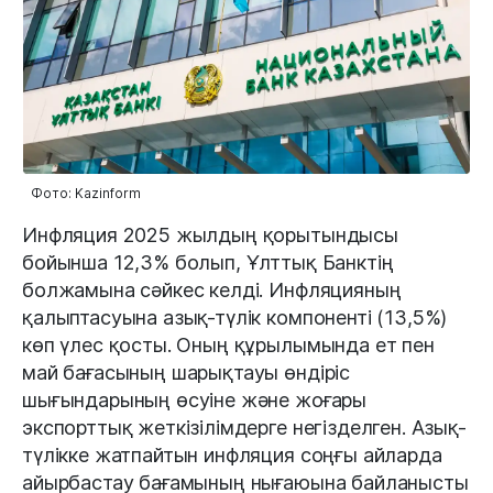
Фото: Kazinform
Инфляция 2025 жылдың қорытындысы
бойынша 12,3% болып, Ұлттық Банктің
болжамына сәйкес келді. Инфляцияның
қалыптасуына азық-түлік компоненті (13,5%)
көп үлес қосты. Оның құрылымында ет пен
май бағасының шарықтауы өндіріс
шығындарының өсуіне және жоғары
экспорттық жеткізілімдерге негізделген. Азық-
түлікке жатпайтын инфляция соңғы айларда
айырбастау бағамының нығаюына байланысты