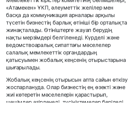
Мемлекеттік кірістер комитетінің бөлімшелері,
«Атамекен» ҰКП, әлеуметтік желілер мен
басқа да коммуникация арналары арқылы
түсетін бизнестің барлық өтініші бір орталықта
жинақталады. Өтініштерге жауап берудің
нақты мерзімдері белгіленеді. Күрделі және
ведомствоаралық сипаттағы мәселелер
салалық мемлекеттік органдардың
қатысуымен жобалық кеңсенің отырыстарына
шығарылады.
Жобалық кеңсенің отырысын апта сайын өткізу
жоспарлануда. Олар бизнестің ең өзекті және
жиі көтеретін мәселелерін қарастырып,
шешімдер әзірленеді, түсініктемелер беріледі.
Жобалық кеңсе жұмысының қорытындысы
мемлекеттік органдар мен бұқаралық ақпарат
құралдарының коммуникация арналары
арқылы жалпы жұртшылыққа үнемі