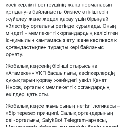
кәсіпкерлікті реттеушінің жаңа нормаларын
қолдануға байланысты бизнес өтініштерін
жүйелеу және жедел қарау үшін бірыңғай
үйлестіру орталығы ретінде құрылады. Оның
міндеті – мемлекеттік органдардың келісілген
іс-қимылын қамтамасыз ету және кәсіпкерлік
қоғамдастықпен тұрақты кері байланыс
орнату.
Жобалық кеңсенің бірінші отырысына
«Атамекен» ҰКП басшылығы, кәсіпкерлердің
құқықтарын қорғау жөніндегі уәкіл Қанат
Нұров, орталық мемлекеттік органдардың
өкілдері қатысты.
Жобалық кеңсе жұмысының негізгі логикасы –
«бір терезе» принципі. Салық органдарының
call-орталығы, SalykBot Telegram-арнасы,