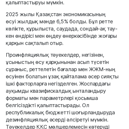
қалыптастыруы мүмкін.
2025 жылы Қазақстан экономикасының
өсуі жылдық мәнде 6,5% болды. Бұл ретте
көлікте, құрылыста, саудада, сондай-ақ тау-
кен өндірісі мен өңдеу өнеркәсібінде жоғары
қарқын сақталып отыр.
Проинфляциялық тәуекелдер, негiзiнен,
ұсыныстың өсу қарқынынан асып түсетін
сұраныс, реттелетiн бағалар мен ЖЖМ-ның
өсуiнен болатын ұзақ қайталама әсер сияқты
iшкi факторларға негiзделген. Жоспардағы
ауқымды квазифискалдық ынталандыру
форматы мен параметрлері қосымша
белгісіздікті қалыптастырады. Ол
республикалық бюджетті шоғырландыруда
дезинфляциялық әсерді әлсіретуі мүмкін.
Тәуекелдер ҚҚС мөлшерлемесін көтеруді