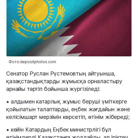
Фото:depositphotos.com
Сенатор Руслан Рүстемовтың айтуынша,
қазақстандықтарды жұмысқа орналастыру
арнайы тәртіп бойынша жүргізіледі:
• алдымен катарлық жұмыс беруші үміткерге
қойылатын талаптарды, еңбек жағдайын және
келісімшарт мерзімін көрсетіп, өтінім жібереді;
• кейін Катардың Еңбек министрлігі бұл
өтінімдерді Қазақстанға жолдайды, ал іріктеу