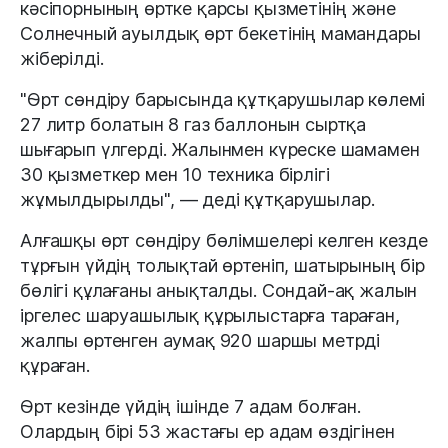
кәсіпорнының өртке қарсы қызметінің және
Солнечный ауылдық өрт бекетінің мамандары
жіберілді.
"Өрт сөндіру барысында құтқарушылар көлемі
27 литр болатын 8 газ баллонын сыртқа
шығарып үлгерді. Жалынмен күреске шамамен
30 қызметкер мен 10 техника бірлігі
жұмылдырылды", — деді құтқарушылар.
Алғашқы өрт сөндіру бөлімшелері келген кезде
тұрғын үйдің толықтай өртеніп, шатырының бір
бөлігі құлағаны анықталды. Сондай-ақ жалын
іргелес шаруашылық құрылыстарға тараған,
жалпы өртенген аумақ 920 шаршы метрді
құраған.
Өрт кезінде үйдің ішінде 7 адам болған.
Олардың бірі 53 жастағы ер адам өздігінен