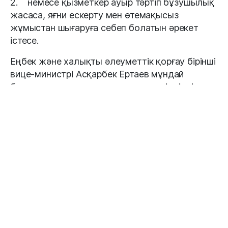
2. немесе қызметкер ауыр тәртіп бұзушылық
жасаса, яғни ескерту мен өтемақысыз
жұмыстан шығаруға себеп болатын әрекет
істесе.
Еңбек және халықты әлеуметтік қорғау бірінші
вице-министрі Асқарбек Ертаев мұндай
бұзушылықтарға не жататынын түсіндірді.
"Қоғамдық мүддеге қайшы әрекеттерге Катар
заңнамасын, мәдени және діни нормаларды
бұзу жатады. Мысалы, заңсыз жиналыстарға
қатысу, мемлекетке, дінге немесе ел
басшылығына тіл тигізу, алкоголь мен есірткі
қолдану, қоғамдық орында әдепсіз мінез-
құлық таныту, еңбек тәртібін сақтамау сияқты
әрекеттер", – деді ол.
Вице-министрдің айтуынша, жұмыс сапарына