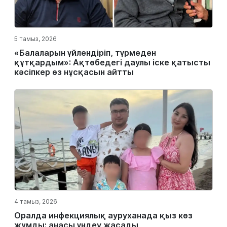
5 тамыз, 2026
«Балаларын үйлендіріп, түрмеден
құтқардым»: Ақтөбедегі даулы іске қатысты
кәсіпкер өз нұсқасын айтты
4 тамыз, 2026
Оралда инфекциялық ауруханада қыз көз
жұмды: анасы үндеу жасады