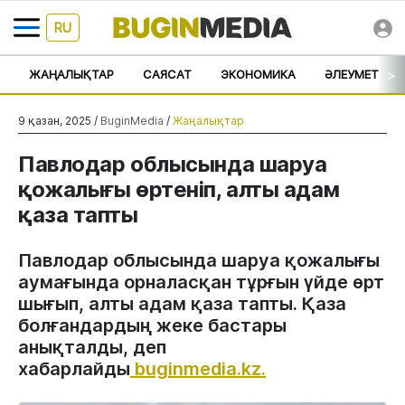
RU
>
ЖАҢАЛЫҚТАР
САЯСАТ
ЭКОНОМИКА
ӘЛЕУМЕТ
9 қазан, 2025 /
BuginMedia
/
Жаңалықтар
Павлодар облысында шаруа
қожалығы өртеніп, алты адам
қаза тапты
Павлодар облысында шаруа қожалығы
аумағында орналасқан тұрғын үйде өрт
шығып, алты адам қаза тапты. Қаза
болғандардың жеке бастары
анықталды, деп
хабарлайды
buginmedia.kz.