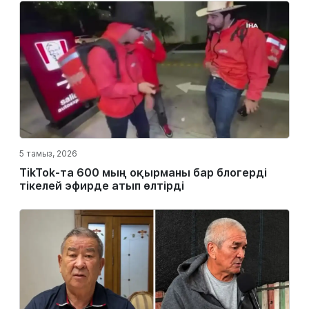
5 тамыз, 2026
TikTok-та 600 мың оқырманы бар блогерді
тікелей эфирде атып өлтірді