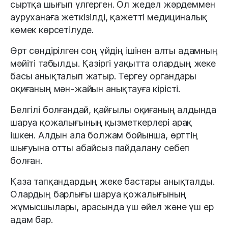
сыртқа шығып үлгерген. Ол жедел жәрдеммен
ауруханаға жеткізілді, қажетті медициналық
көмек көрсетілуде.
Өрт сөндірілген соң үйдің ішінен алты адамның
мәйіті табылды. Қазіргі уақытта олардың жеке
басы анықталып жатыр. Тергеу органдары
оқиғаның мән-жайын анықтауға кірісті.
Белгілі болғандай, қайғылы оқиғаның алдында
шаруа қожалығының қызметкерлері арақ
ішкен. Алдын ала болжам бойынша, өрттің
шығуына отты абайсыз пайдалану себеп
болған.
Қаза тапқандардың жеке бастары анықталды.
Олардың барлығы шаруа қожалығының
жұмысшылары, арасында үш әйел және үш ер
адам бар.