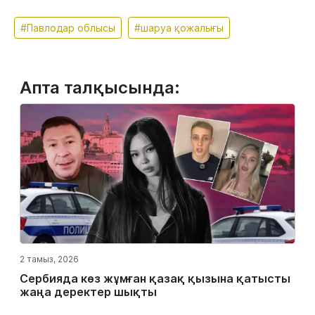
#Павлодар облысы
#шаруа қожалығы
Апта талқысында:
2 тамыз, 2026
Сербияда көз жұмған қазақ қызына қатысты
жаңа деректер шықты