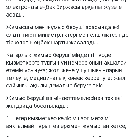
электронды еңбек биржасы арқылы жүзеге
асады.
Жұмысшы мен жұмыс беруші арасында екі
елдің тиісті министрліктері мен елшіліктерінде
тіркелетін еңбек шарты жасалады.
Катарлық жұмыс беруші міндетті түрде
қызметкерге тұрғын үй немесе оның ақшалай
өтемін ұсынуға; жол және ұшу шығындарын
төлеуге; медициналық көмек көрсетуге; жыл
сайынғы ақылы демалыс беруге тиіс.
Жұмыс беруші өз міндеттемелерінен тек екі
жағдайда босатылады:
1. егер қызметкер келісімшарт мерзімі
аяқталмай тұрып өз еркімен жұмыстан кетсе;