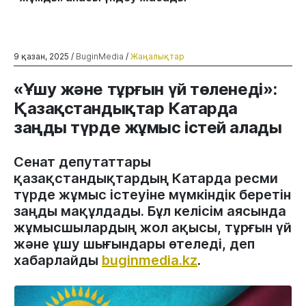
9 қазан, 2025 /
BuginMedia
/
Жаңалықтар
«Ұшу және тұрғын үй төленеді»:
Қазақстандықтар Катарда
заңды түрде жұмыс істей алады
Сенат депутаттары
қазақстандықтардың Катарда ресми
түрде жұмыс істеуіне мүмкіндік беретін
заңды мақұлдады. Бұл келісім аясында
жұмысшылардың жол ақысы, тұрғын үй
және ұшу шығындары өтеледі, деп
хабарлайды
buginmedia.kz
.