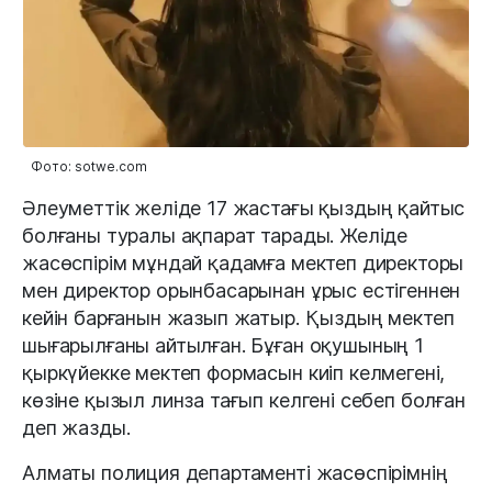
Фото: sotwe.com
Әлеуметтік желіде 17 жастағы қыздың қайтыс
болғаны туралы ақпарат тарады. Желіде
жасөспірім мұндай қадамға мектеп директоры
мен директор орынбасарынан ұрыс естігеннен
кейін барғанын жазып жатыр. Қыздың мектеп
шығарылғаны айтылған. Бұған оқушының 1
қыркүйекке мектеп формасын киіп келмегені,
көзіне қызыл линза тағып келгені себеп болған
деп жазды.
Алматы полиция департаменті жасөспірімнің