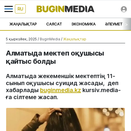
RU
>
ЖАҢАЛЫҚТАР
САЯСАТ
ЭКОНОМИКА
ӘЛЕУМЕТ
5 қыркүйек, 2025 /
BuginMedia
/
Жаңалықтар
Алматыда мектеп оқушысы
қайтыс болды
Алматыда жекеменшік мектептің 11-
сынып оқушысы суицид жасады, деп
хабарлады
buginmedia.kz
kursiv.media-
ға сілтеме жасап.