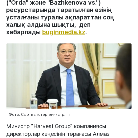
("Orda" және "Bazhkenova vs.")
ресурстарында таратылған өзінің
ұсталғаны туралы ақпараттан соң
халық алдына шықты, деп
хабарлады
buginmedia.kz
.
Фото: Сыртқы істер министрлігі
Министр "Harvest Group" компаниясы
директорлар кеңесінің төрағасы Алмаз