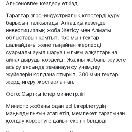
Альсеновпен кездесу өткізді.
Тараптар агро-индустриялық кластерді құру
барысын талқылады. Алғашқы кезеңде
инвестициялық жоба Жетісу мен Алматы
облыстарын қамтып, 150 мың гектар
шалғайдағы және тыңайған жерлерді
суармалы ауыл шаруашылығы алқаптарына
айналдыруды көздейді. Жалпы жобаны жүзеге
асыру аясында заманауи су үнемдеу
жүйелерін қолдана отырып, 300 мың гектар
жерді игеру жоспарланған.
Фото: Сыртқы істер министрлігі
Министр жобаны одан әрі ілгерілетудің
маңыздылығын атап өтіп, мемлекет тарапынан
қолдау көрсетуге дайын екенін білдірді.