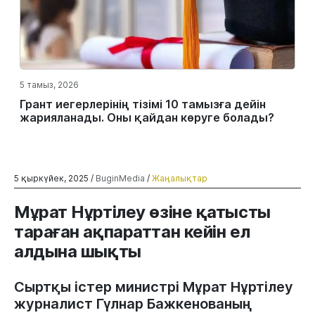
5 тамыз, 2026
Грант иегерлерінің тізімі 10 тамызға дейін
жарияланады. Оны қайдан көруге болады?
5 қыркүйек, 2025 /
BuginMedia
/
Жаңалықтар
Мұрат Нұртілеу өзіне қатысты
тараған ақпараттан кейін ел
алдына шықты
Сыртқы істер министрі Мұрат Нұртілеу
журналист Гүлнар Бажкенованың