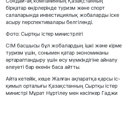
Сондай-ақ компанияның Қазақстанның
бірқатар өңірлерінде туризм және спорт
салаларында инвестициялық жобаларды іске
асыру перспективалары белгіленді.
Фото: Сыртқы істер министрлігі
СІМ басшысы бұл жобалардың ішкі және кірме
туризм үшін, сонымен қатар экономиканы
әртараптандыру үшін өсу мүмкіндігіне айналу
әлеуеті бар екенін баса айтты.
Айта кетейік, кеше Жалған ақпаратқа қарсы іс-
қимыл орталығы Қазақстанның Сыртқы істер
министрі Мұрат Нұртілеу мен кәсіпкер Гаджи
Гаджиевтің ұсталғаны туралы ақпаратты
жоққа шығарғанын жазғанедік.
#ақпарат
#министр
#Мұрат Нұртілеу