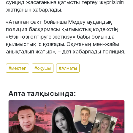
суицид жасағанына қатысты тергеу жүргізіліп
жатқанын хабарлады.
«Аталған факт бойынша Медеу аудандық
полиция басқармасы қылмыстық кодекстің
«Өзін-өзі өлтіруге жеткізу» бабы бойынша
қылмыстық іс қозғады. Оқиғаның мән-жайы
анықталып жатыр», – деп хабарлады полиция.
#мектеп
#оқушы
#Алматы
Апта талқысында: