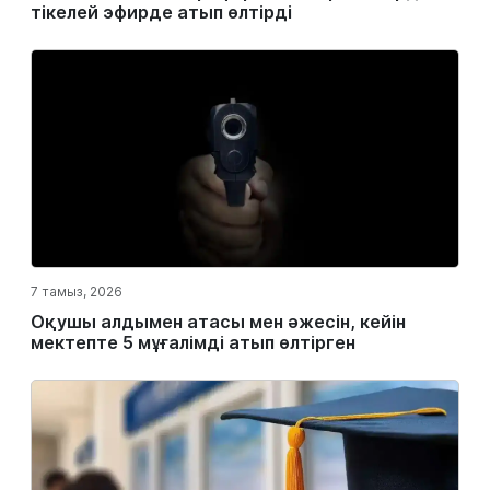
тікелей эфирде атып өлтірді
7 тамыз, 2026
Оқушы алдымен атасы мен әжесін, кейін
мектепте 5 мұғалімді атып өлтірген