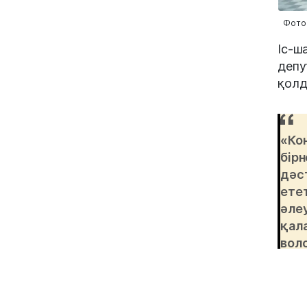
Фото:
Іс-ш
депу
қолд
«Ко
бір
дәс
етет
әле
қал
воло
еме
болу
мәс