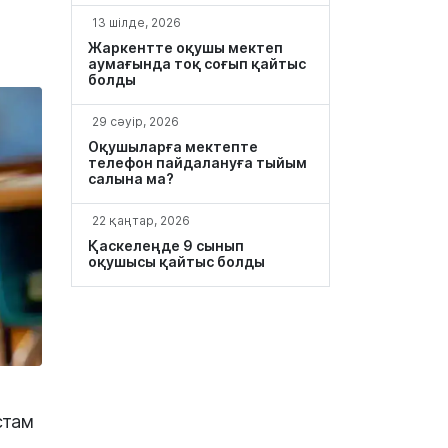
13 шілде, 2026
Жаркентте оқушы мектеп
аумағында тоқ соғып қайтыс
болды
29 сәуір, 2026
Оқушыларға мектепте
телефон пайдалануға тыйым
салына ма?
22 қаңтар, 2026
Қаскелеңде 9 сынып
оқушысы қайтыс болды
стам
ң