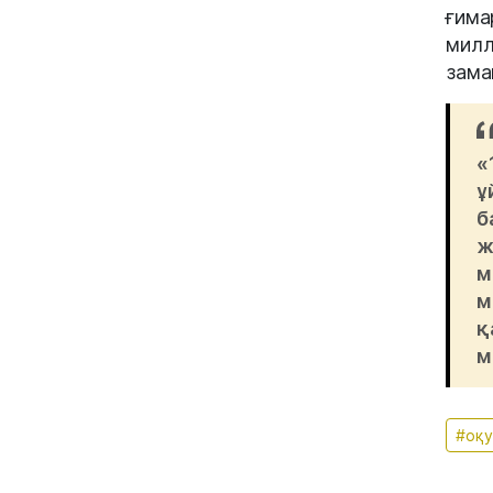
ғима
милл
зама
«
ұ
б
ж
м
м
қ
м
#оқ