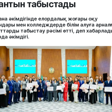
антын табыстады
ана әкімдігінде елордалық жоғары оқу
ндары мен колледждерде білім алуға арнал
нттарды табыстау рәсімі өтті, деп хабарлад
да әкімдігі.