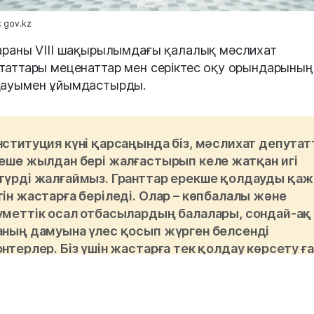
 gov.kz
араны VIII шақырылымдағы қалалық мәслихат
таттары меценаттар мен серіктес оқу орындарының
ауымен ұйымдастырды.
нституция күні қарсаңында біз, мәслихат депута
неше жылдан бері жалғастырып келе жатқан игі
түрді жалғаймыз. Гранттар ерекше қолдауды қа
ін жастарға беріледі. Олар – көпбалалы және
уметтік осал отбасылардың балалары, сондай-ақ
аның дамуына үлес қосып жүрген белсенді
нтерлер. Біз үшін жастарға тек қолдау көрсету ғ
с, оларға арманын жүзеге асырып, қоғамға пайда
ға мүмкіндік беру маңызды», – деді қалалық
лихат төрағасы Табиғат Зейнұлқабден.