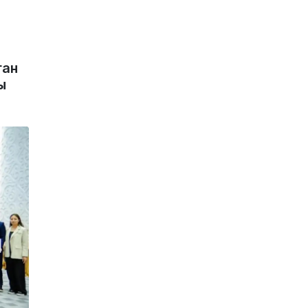
ған
ы