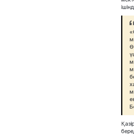
ішін
«
м
Ө
ү
м
м
б
х
м
е
Б
Қазі
бере