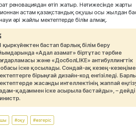
рат реновациядан өтіп жатыр. Нәтижесінде жарты
ионнан астам қазақстандық оқушы осы жылдан ба
науи әрі жайлы мектептерде білім алмақ.
1 қыркүйектен бастап барлық білім беру
йымдарында «Адал азамат» біртұтас тәрбие
ағдарламасы және «ДосболLIKE» антибуллингтік
обасы іске қосылады. Сондай-ақ кезең-кезеңіме
ектептерге бірыңғай дизайн-код енгізіледі. Барл
ектептерде жасанды интеллектінің жаппай еңгіз
адам-қадаммен іске асырыла бастайды», – дейді
инистр.
ушы
#оқу
#өзгеріс