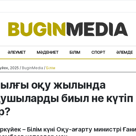
ӘЛЕУМЕТ
МӘДЕНИЕТ
БІЛІМ
СПОРТ
ӘЛЕМДЕ
үйек, 2025 /
BuginMedia
/
Білім
иылғы оқу жылында
ушыларды биыл не күтіп
р?
ркүйек – Білім күні Оқу-ағарту министрі Ған