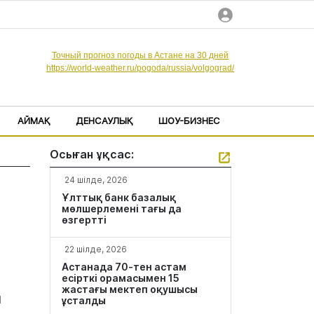
Точный прогноз погоды в Астане на 30 дней
https://world-weather.ru/pogoda/russia/volgograd/
АЙМАҚ
ДЕНСАУЛЫҚ
ШОУ-БИЗНЕС
Осыған ұқсас:
24 шілде, 2026
Ұлттық банк базалық
мөлшерлемені тағы да
өзгертті
22 шілде, 2026
Астанада 70-тен астам
есірткі орамасымен 15
жастағы мектеп оқушысы
и
ұсталды