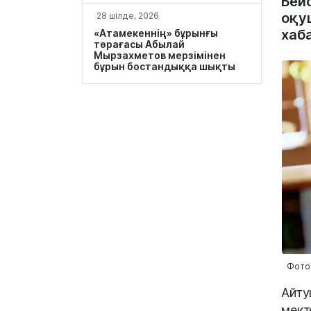
Бей
оқу
28 шілде, 2026
хаб
«Атамекеннің» бұрынғы
төрағасы Абылай
Мырзахметов мерзімінен
бұрын бостандыққа шықты
Фото:
Айту
мект