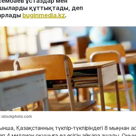
сембаев ұстаздар мен
шыларды құттықтады, деп
арлады
buginmedia.kz
.
 istockphoto.com
ынша, Қазақстанның түкпір-түкпіріндегі 8 мыңнан а
еп 4 миллион оқушыға өз есігін айқара ашады. Оны