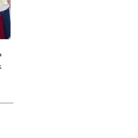
а
қ
м