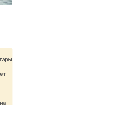
ттары
жет
ана
лы