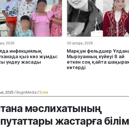
ыз, 2026
30 шілде, 2026
лда инфекциялық
Марқұм фельдшер Ұлдан
уханада қыз көз жұмды:
Мырзуанның күйеуі 8 ай
сы үндеу жасады
өткен соң қайта шаңыра
көтерді
ыз, 2025 /
BuginMedia
/
Білім
тана мәслихатының
путаттары жастарға білі