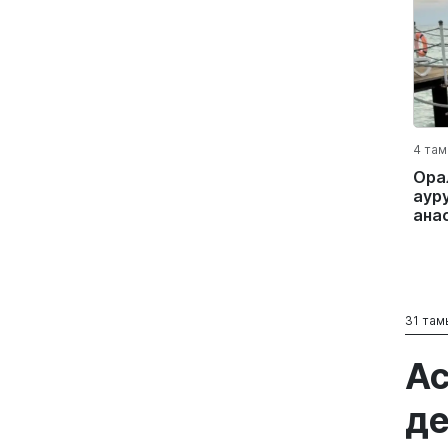
4 там
Ора
аур
ана
31 там
Ас
де