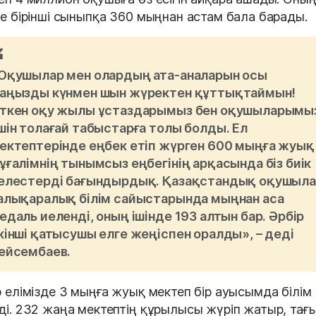
де бірінші сыныпқа 360 мыңнан астам бала барады.
Оқушылар мен олардың ата-аналарын осы
аңызды күнмен шын жүректен құттықтаймын!
ткен оқу жылы ұстаздарымыз бен оқушыларымы
шін толағай табыстарға толы болды. Ел
ектептерінде еңбек етіп жүрген 600 мыңға жуық
ұғалімнің тынымсыз еңбегінің арқасында біз биік
елестерді бағындырдық. Қазақстандық оқушыл
алықаралық білім сайыстарында мыңнан аса
едаль иеленді, оның ішінде 193 алтын бар. Әрбір
кінші қатысушы елге жеңіспен оралды», – деді
ейсембаев.
р елімізде 3 мыңға жуық мектеп бір ауысымда білім
ді. 232 жаңа мектептің құрылысы жүріп жатыр, тағ