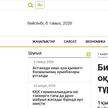
RU
бейсенбі, 6 тамыз, 2026
ЖАҢАЛЫҚТАР
САЯСАТ
ЭКОНОМИКА
Шұғыл
1 қырк
3 тамыз, 2026
Б
Астанада көші-қон қызметі
басшысының орынбасары
оқ
ұсталды
тұ
30 шілде, 2026
КҚК терминалындағы екі
танкерге тағы да дрон
шабуыл жасады: бірінде өрт
1 қы
шықты