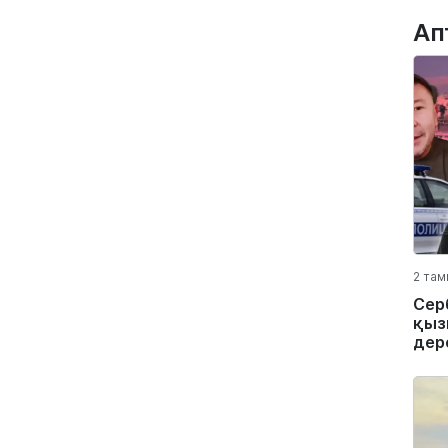
Ап
2 там
Сер
қыз
дер