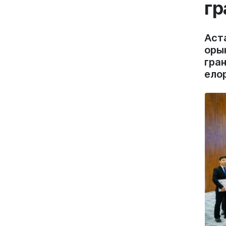
гр
Аст
оры
гра
елор