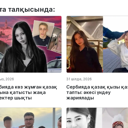
та талқысында:
ыз, 2026
31 шілде, 2026
бияда көз жұмған қазақ
Сербияда қазақ қызы қа
ына қатысты жаңа
тапты: әкесі үндеу
ектер шықты
жариялады