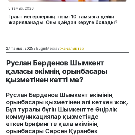
5 тамыз, 2026
Грант иегерлерінің тізімі 10 тамызға дейін
жарияланады. Оны қайдан көруге болады?
27 тамыз, 2025 /
BuginMedia
/
Жаңалықтар
Руслан Берденов Шымкент
қаласы әкімнің орынбасары
қызметінен кетті ме?
Руслан Берденов Шымкент әкімінің
орынбасары қызметінен әлі кеткен жоқ.
Бұл туралы бүгін Шымкентте Өңірлік
коммуникациялар қызметінде
өткен брифингте қала әкімінің
орынбасары Сәрсен Құранбек