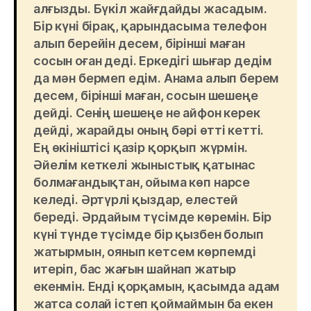
алғызды. Бүкіл жайғдайды жасадым.
Бір күні бірақ, қарындасыма телефон
алып берейін десем, бірінші маған
сосын оған деді. Еркедігі шығар дедім
да мән бермеп едім. Анама алып берем
десем, бірінші маған, сосын шешеңе
дейді. Сенің шешеңе не айфон керек
дейді, жарайды оның бәрі өтті кетті.
Ең өкініштісі қазір қорқып жүрмін.
Әйелім кеткелі жыныстық қатынас
болмағандықтан, ойыма көп нарсе
келеді. Әртүрлі қыздар, елестей
береді. Әрдайым түсімде көремін. Бір
күні түнде түсімде бір қызбен болып
жатырмын, оянып кетсем көрпемді
итеріп, бас жағын шайнап жатыр
екенмін. Енді қорқамын, қасымда адам
жатса солай істеп қоймаймын ба екен