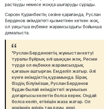
растауды немесе жоққа шығаруды сұрады.
Сәрсен Құранбектің сөзіне қарағанда, Руслан
Берденов әкімдіктегі қызметінен кеткен жоқ,
ол уақытша еңбекке жарамсыздығы бойынша
демалыста.
"Руслан Берденовтің жұмыстан кетуі
туралы бұйрық әлі шыққан жоқ. Ресми
түрде ол еңбекке жарамсыздық
қағазын аштырған. Емделіп жатыр. Әлі
күнге әкімдіктің құрамында. Бірақ
біздің білуімізше, Руслан Берденов
бұдан былай әкімдіктегі жұмысын
доғарғысы келетін болса керек. Ондай
болса келіп, өтінішін жаза жатар. Ол
әркімнің өзінің таңдауы, еркі.