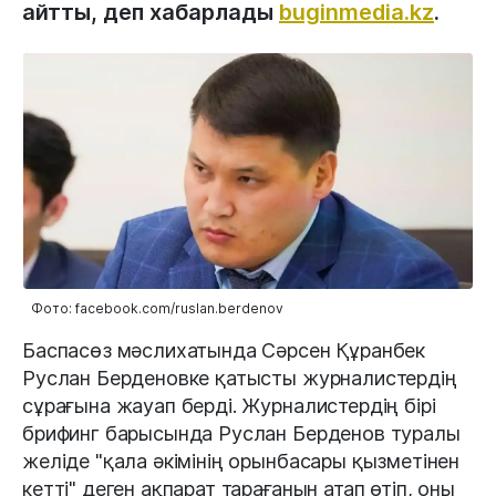
айтты, деп хабарлады
buginmedia.kz
.
Фото: facebook.com/ruslan.berdenov
Баспасөз мәслихатында Сәрсен Құранбек
Руслан Берденовке қатысты журналистердің
сұрағына жауап берді. Журналистердің бірі
брифинг барысында Руслан Берденов туралы
желіде "қала әкімінің орынбасары қызметінен
кетті" деген ақпарат тарағанын атап өтіп, оны