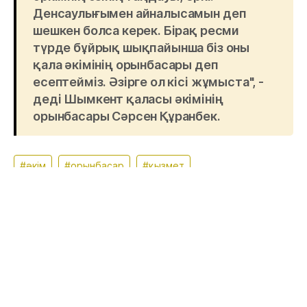
Денсаулығымен айналысамын деп
шешкен болса керек. Бірақ ресми
түрде бұйрық шықпайынша біз оны
қала әкімінің орынбасары деп
есептейміз. Әзірге ол кісі жұмыста", -
деді Шымкент қаласы әкімінің
орынбасары Сәрсен Құранбек.
#әкім
#орынбасар
#қызмет
#Руслан Берденов
Апта талқысында: