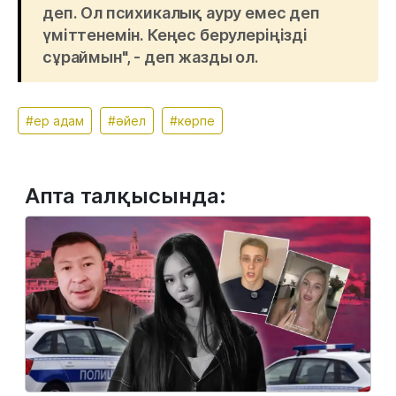
деп. Ол психикалық ауру емес деп
үміттенемін. Кеңес берулеріңізді
сұраймын", - деп жазды ол.
#ер адам
#әйел
#көрпе
Апта талқысында: