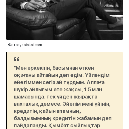
Фото: yaplakal.com
"Мен еркекпін, басымнан өткен
оқиғаны айтайын деп едім. Үйлендім
әйеліммен сегіз ай тұрдым. Аллаға
шүкір айлығым өте жақсы, 1.5 млн
шамасында, тек үйден жырақта
вахталық демесе. Әйелім мені үйінің
кредитін, қайын апамның,
балдызымның кредитін жабамын деп
пайдаланды. Қымбат сыйлықтар