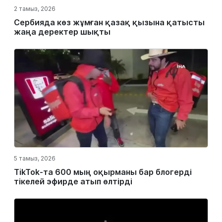
2 тамыз, 2026
Сербияда көз жұмған қазақ қызына қатысты
жаңа деректер шықты
5 тамыз, 2026
TikTok-та 600 мың оқырманы бар блогерді
тікелей эфирде атып өлтірді