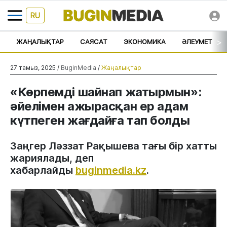
RU
>
ЖАҢАЛЫҚТАР
САЯСАТ
ЭКОНОМИКА
ӘЛЕУМЕТ
27 тамыз, 2025 /
BuginMedia
/
Жаңалықтар
«Көрпемді шайнап жатырмын»:
әйелімен ажырасқан ер адам
күтпеген жағдайға тап болды
Заңгер Ләззат Рақышева тағы бір хатты
жариялады, деп
хабарлайды
buginmedia.kz
.