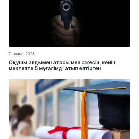
7 тамыз, 2026
Оқушы алдымен атасы мен әжесін, кейін
мектепте 5 мұғалімді атып өлтірген