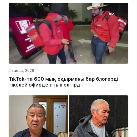
5 тамыз, 2026
TikTok-та 600 мың оқырманы бар блогерді
тікелей эфирде атып өлтірді