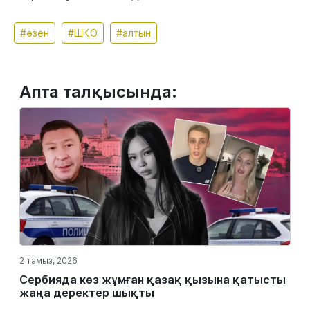
#өзен
#ШҚО
#алтын
Апта талқысында:
2 тамыз, 2026
Сербияда көз жұмған қазақ қызына қатысты
жаңа деректер шықты