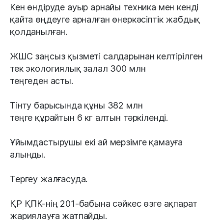
Кен өндіруде ауыр арнайы техника мен кенді
қайта өңдеуге арналған өнеркәсіптік жабдық
қолданылған.
ЖШС заңсыз қызметі салдарынан келтірілген
тек экологиялық залал 300 млн
теңгеден асты.
Тінту барысында құны 382 млн
теңге құрайтын 6 кг алтын тәркіленді.
Ұйымдастырушы екі ай мерзімге қамауға
алынды.
Тергеу жалғасуда.
ҚР ҚПК-нің 201-бабына сәйкес өзге ақпарат
жариялауға жатпайды.