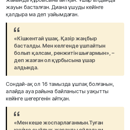
жауын басталған. Диана ұшуды кейінге
қалдыра ма деп уайымдаған.
«Кішкентай ұшақ. Қазір жаңбыр
басталды. Мен келгенде ұшпайтын
болып қалсам, ренжитін шығармын», –
деп жазған ол құрбысына ұшар
алдында.
Сондай-ақ ол 16 тамызда ұшпақ болғанын,
алайда ауа райына байланысты уақытты
кейінге шегергенін айтқан.
«Мен кеше жоспарлағанмын.Туған
күніме сыйлық жасауды ойладым.