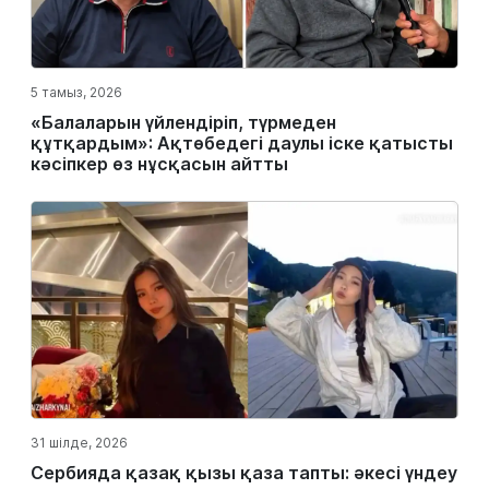
5 тамыз, 2026
«Балаларын үйлендіріп, түрмеден
құтқардым»: Ақтөбедегі даулы іске қатысты
кәсіпкер өз нұсқасын айтты
31 шілде, 2026
Сербияда қазақ қызы қаза тапты: әкесі үндеу