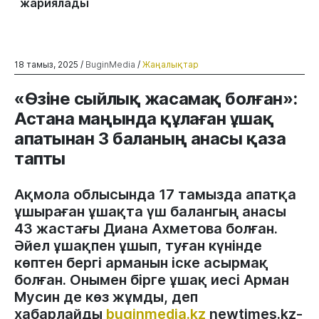
жариялады
18 тамыз, 2025 /
BuginMedia
/
Жаңалықтар
«Өзіне сыйлық жасамақ болған»:
Астана маңында құлаған ұшақ
апатынан 3 баланың анасы қаза
тапты
Ақмола облысында 17 тамызда апатқа
ұшыраған ұшақта үш балангың анасы
43 жастағы Диана Ахметова болған.
Әйел ұшақпен ұшып, туған күнінде
көптен бергі арманын іске асырмақ
болған. Онымен бірге ұшақ иесі Арман
Мусин де көз жұмды, деп
хабарлайды
buginmedia.kz
newtimes.kz-