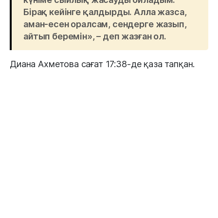
Бірақ кейінге қалдырды. Алла жазса,
аман-есен оралсам, сендерге жазып,
айтып беремін», – деп жазған ол.
Диана Ахметова сағат 17:38-де қаза тапқан.
Анасы байланысқа шықпай қойған соң
балалары оны іздей бастаған. Отбасы қайғылы
жағдай туралы полициядан бірден хабар
алмаған.
«Балалары анасын іздеген соң
іздеумен айналысатын еріктілермен
байланыстық. Диананың қайда екенін
локация арқылы білдік, Арайлы
ауылының маңын көрсетіп тұрды.
Сағат кешкі тоғызға қарай жаңалықтар