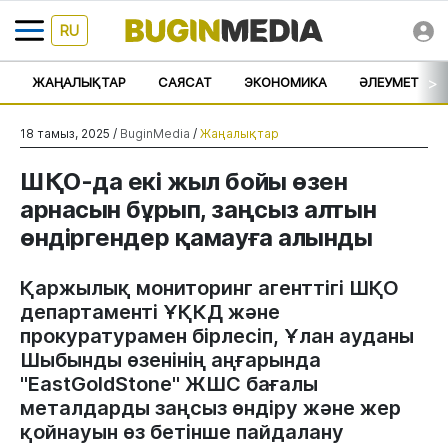
RU
>
ЖАҢАЛЫҚТАР
САЯСАТ
ЭКОНОМИКА
ӘЛЕУМЕТ
18 тамыз, 2025 /
BuginMedia
/
Жаңалықтар
ШҚО-да екі жыл бойы өзен
арнасын бұрып, заңсыз алтын
өндіргендер қамауға алынды
Қаржылық мониторинг агенттігі ШҚО
департаменті ҰҚКД және
прокуратурамен бірлесіп, Ұлан ауданы
Шыбынды өзенінің аңғарында
''EastGoldStone'' ЖШС бағалы
металдарды заңсыз өндіру және жер
қойнауын өз бетінше пайдалану