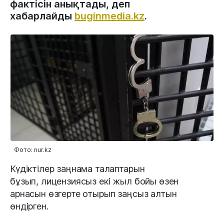
фактісін анықтады, деп
хабарлайды
buginmedia.kz
.
Фото: nur.kz
Күдіктілер заңнама талаптарын
бұзып, лицензиясыз екі жыл бойы өзен
арнасын өзгерте отырып заңсыз алтын
өндірген.