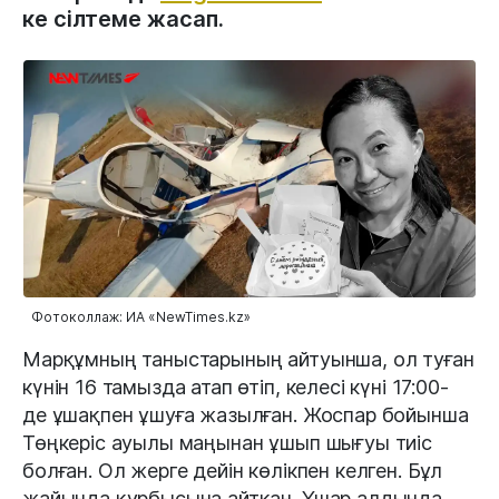
ке сілтеме жасап.
Фотоколлаж: ИА «NewTimes.kz»
Марқұмның таныстарының айтуынша, ол туған
күнін 16 тамызда атап өтіп, келесі күні 17:00-
де ұшақпен ұшуға жазылған. Жоспар бойынша
Төңкеріс ауылы маңынан ұшып шығуы тиіс
болған. Ол жерге дейін көлікпен келген. Бұл
жайында құрбысына айтқан. Ұшар алдында