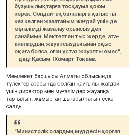
бұзушылықтарға тосқауыл қоюы
керек. Сондай-ақ балаларға қатысты
кез келген жазатайым жағдай үшін де
мұғалімді жазалау орынсыз деп
санаймын. Мектептен тыс жерде, ата-
аналардың жауапсыздығынан оқыс
оқиға болса, оған ұстаз жауапты емес",
– деді Қасым-Жомарт Тоқаев.
Мемлекет басшысы Алматы облысында
түлектер арасында болған қайғылы жағдай
үшін директор мен мұғалімдер жауапқа
тартылып, жұмыстан шығарылғанын еске
салды.
"Министрлік олардың мүддесін қорғап