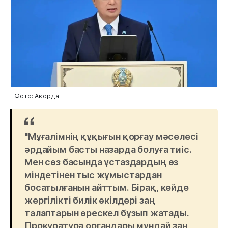
Фото: Ақорда
"Мұғалімнің құқығын қорғау мәселесі
әрдайым басты назарда болуға тиіс.
Мен сөз басында ұстаздардың өз
міндетінен тыс жұмыстардан
босатылғанын айттым. Бірақ, кейде
жергілікті билік өкілдері заң
талаптарын өрескел бұзып жатады.
Прокуратура органдары мұндай заң