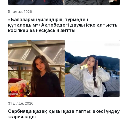
5 тамыз, 2026
«Балаларын үйлендіріп, түрмеден
құтқардым»: Ақтөбедегі даулы іске қатысты
кәсіпкер өз нұсқасын айтты
31 шілде, 2026
Сербияда қазақ қызы қаза тапты: әкесі үндеу
жариялады