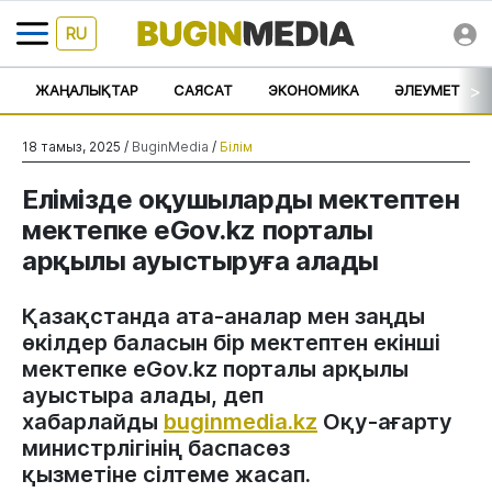
RU
>
ЖАҢАЛЫҚТАР
САЯСАТ
ЭКОНОМИКА
ӘЛЕУМЕТ
18 тамыз, 2025 /
BuginMedia
/
Білім
Елімізде оқушыларды мектептен
мектепке eGov.kz порталы
арқылы ауыстыруға алады
Қазақстанда ата-аналар мен заңды
өкілдер баласын бір мектептен екінші
мектепке eGov.kz порталы арқылы
ауыстыра алады, деп
хабарлайды
buginmedia.kz
Оқу-ағарту
министрлігінің баспасөз
қызметіне сілтеме жасап.