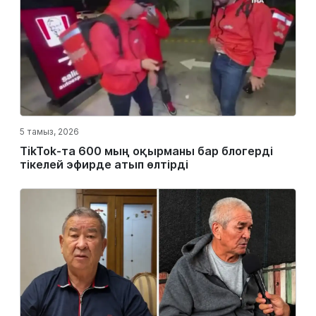
5 тамыз, 2026
TikTok-та 600 мың оқырманы бар блогерді
тікелей эфирде атып өлтірді