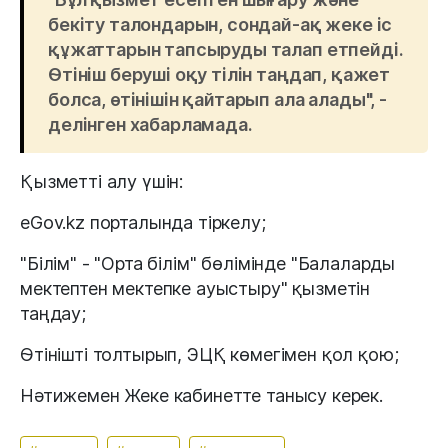
бекіту талондарын, сондай-ақ жеке іс
құжаттарын тапсыруды талап етпейді.
Өтініш беруші оқу тілін таңдап, қажет
болса, өтінішін қайтарып ала алады", -
делінген хабарламада.
Қызметті алу үшін:
eGov.kz порталында тіркелу;
"Білім" - "Орта білім" бөлімінде "Балаларды
мектептен мектепке ауыстыру" қызметін
таңдау;
Өтінішті толтырып, ЭЦҚ көмегімен қол қою;
Нәтижемен Жеке кабинетте танысу керек.