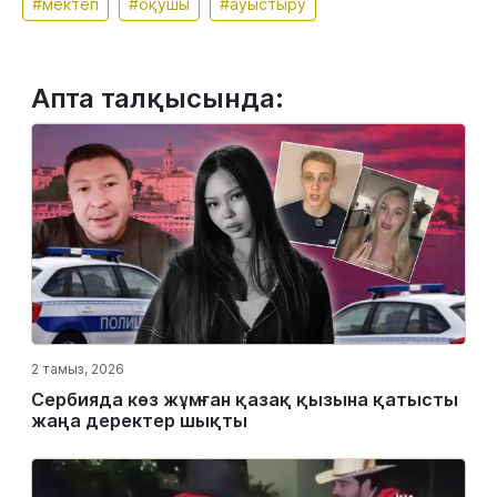
#мектеп
#оқушы
#ауыстыру
Апта талқысында:
2 тамыз, 2026
Сербияда көз жұмған қазақ қызына қатысты
жаңа деректер шықты