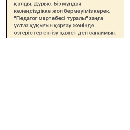
қалды. Дұрыс. Біз мұндай
келеңсіздікке жол бермеуіміз керек.
"Педагог мәртебесі туралы" заңға
ұстаз құқығын қорғау жөнінде
өзгерістер енгізу қажет деп санаймын.
Мемлекеттің міндеті – мұғалімнің
қоғамдағы беделін және мәртебесін
мейлінше арттыру", – деді Мемлекет
басшысы.
Президент Маңғыстауда балалардың сапасыз
тамақтан уланып қалу оиғасына да назар
аудартты.
"Осы сұмдық жағдайдан кейін
мектептегі тамақтың сапасын