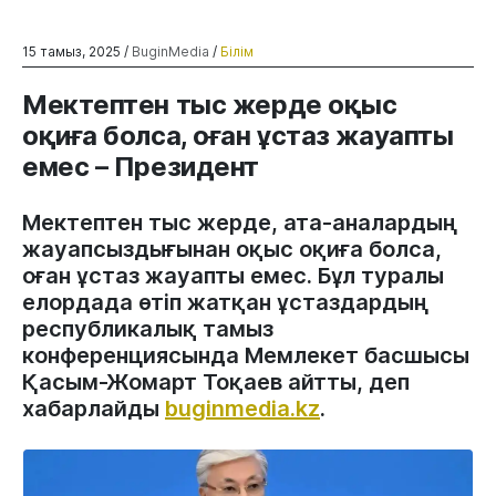
15 тамыз, 2025 /
BuginMedia
/
Білім
Мектептен тыс жерде оқыс
оқиға болса, оған ұстаз жауапты
емес – Президент
Мектептен тыс жерде, ата-аналардың
жауапсыздығынан оқыс оқиға болса,
оған ұстаз жауапты емес. Бұл туралы
елордада өтіп жатқан ұстаздардың
республикалық тамыз
конференциясында Мемлекет басшысы
Қасым-Жомарт Тоқаев айтты, деп
хабарлайды
buginmedia.kz
.