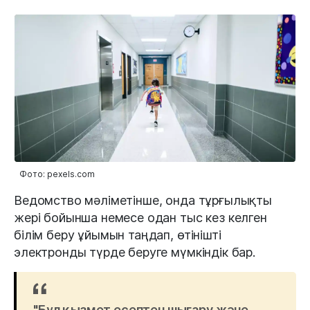
Фото: pexels.com
Ведомство мәліметінше, онда тұрғылықты
жері бойынша немесе одан тыс кез келген
білім беру ұйымын таңдап, өтінішті
электронды түрде беруге мүмкіндік бар.
"Бұл қызмет есептен шығару және