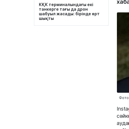
хаб
КҚК терминалындағы екі
танкерге тағы да дрон
шабуыл жасады: бірінде өрт
шықты
Фото:
Inst
сәйк
ауда