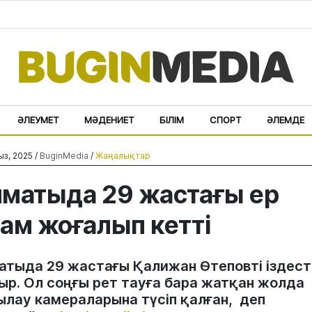
ӘЛЕУМЕТ
МӘДЕНИЕТ
БІЛІМ
СПОРТ
ӘЛЕМДЕ
ыз, 2025 /
BuginMedia
/
Жаңалықтар
матыда 29 жастағы ер
ам жоғалып кетті
атыда 29 жастағы Қалижан Өтеповті іздесті
ыр. Ол соңғы рет тауға бара жатқан жолда
ылау камераларына түсіп қалған, деп