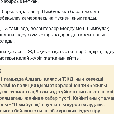
н хабарсыз кеткен.
у барысында оның Шымбұлаққа барар жолда
ебақылау камераларына түскені анықталды.
н, 13 тамызда, волонтерлер Медеу мен Шымбұлақ
ндағы іздеу жұмыстарына дрондар қосылғанын
рлады.
ты қаласы ТЖД оқиғаға қатысты пікір білдіріп, ізде
стары қалай жүріп жатқанын айтты.
11 тамызда Алматы қаласы ТЖД-ның кезекші
өліміне полиция қызметкерлерінен 1995 жылы
уған азаматтың 8 тамызда үйінен шығып кетіп, әлі
ралмағаны жөнінде хабар түсті. Кейінгі анықталға
рны – "Шымбұлақ" тау-шаңғы курорты ауданы.
сыған байланысты штаб құрылып, іздестіру-