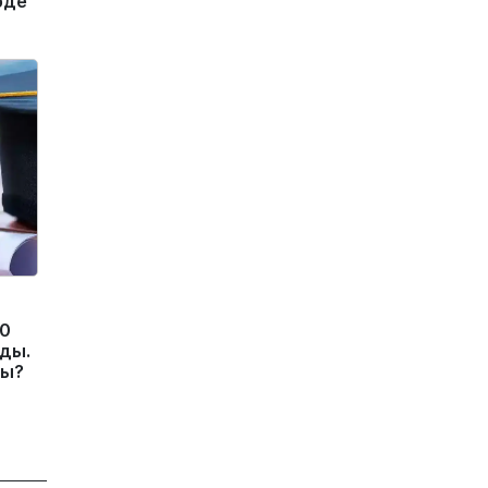
рде
10
ды.
ды?