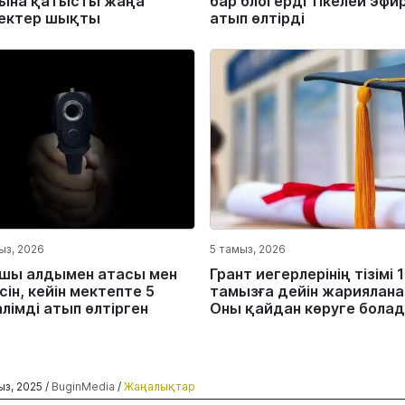
ына қатысты жаңа
бар блогерді тікелей эфи
ектер шықты
атып өлтірді
ыз, 2026
5 тамыз, 2026
шы алдымен атасы мен
Грант иегерлерінің тізімі 
ін, кейін мектепте 5
тамызға дейін жариялана
лімді атып өлтірген
Оны қайдан көруге бола
ыз, 2025 /
BuginMedia
/
Жаңалықтар