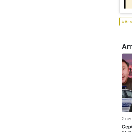
#Ал
Ап
2 там
Сер