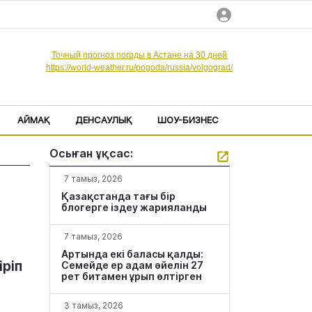
Точный прогноз погоды в Астане на 30 дней
https://world-weather.ru/pogoda/russia/volgograd/
АЙМАҚ
ДЕНСАУЛЫҚ
ШОУ-БИЗНЕС
Осыған ұқсас:
7 тамыз, 2026
Қазақстанда тағы бір
блогерге іздеу жарияланды
7 тамыз, 2026
Артында екі баласы қалды:
ріп
Семейде ер адам әйелін 27
рет битамен ұрып өлтірген
3 тамыз, 2026