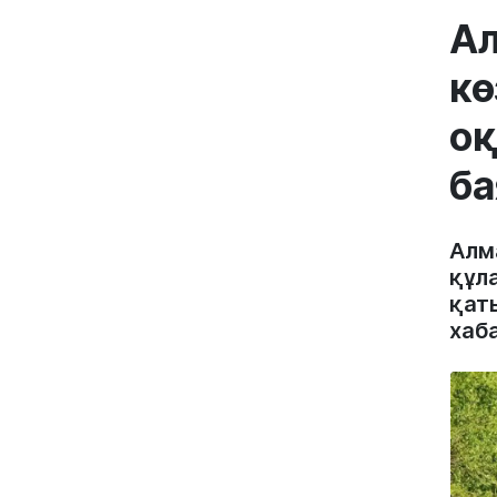
Ал
кө
оқ
б
Алм
құл
қат
хаб