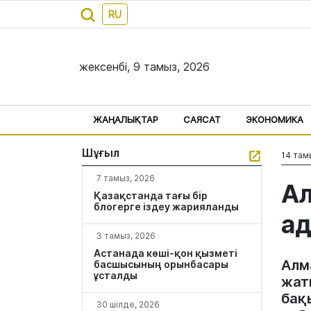
RU
жексенбі, 9 тамыз, 2026
ЖАҢАЛЫҚТАР
САЯСАТ
ЭКОНОМИКА
Шұғыл
14 там
7 тамыз, 2026
Ал
Қазақстанда тағы бір
блогерге іздеу жарияланды
ад
3 тамыз, 2026
Астанада көші-қон қызметі
Алм
басшысының орынбасары
ұсталды
жат
бақ
30 шілде, 2026