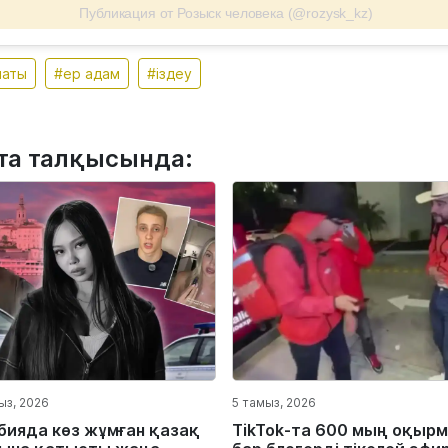
Публикация от Розыск человека (@rozysk_kz)
маты
#ер адам
#іздеу
та талқысында:
ыз, 2026
5 тамыз, 2026
бияда көз жұмған қазақ
TikTok-та 600 мың оқыр