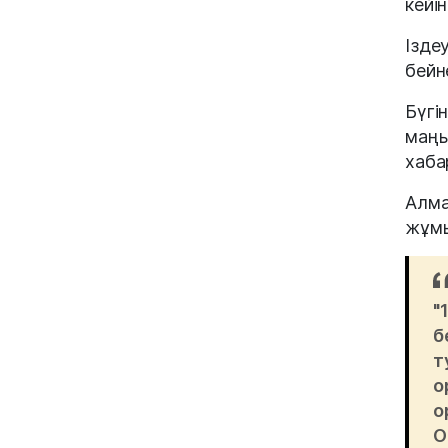
кейі
Ізде
бейн
Бүгі
маңы
хаба
Алма
жұмы
"
б
т
о
о
О