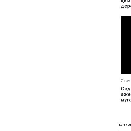
қыз
дер
7 там
Оқу
әжес
мұға
14 там