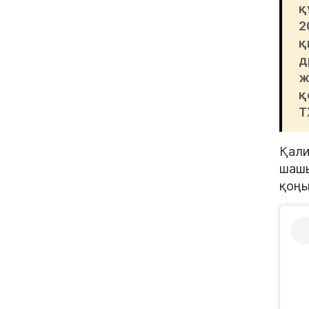
қ
2
қ
д
ж
қ
Т
Қали
шашы
қоңы