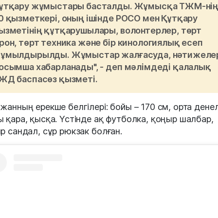
ұтқару жұмыстары басталды. Жұмысқа ТЖМ-ні
0 қызметкері, оның ішінде РОСО мен Құтқару
ызметінің құтқарушылары, волонтерлер, төрт
рон, төрт техника және бір кинологиялық есеп
ұмылдырылды. Жұмыстар жалғасуда, нәтижеле
осымша хабарланады", - деп мәлімдеді қалалық
ЖД баспасөз қызметі.
жанның ерекше белгілері: бойы – 170 см, орта денел
 қара, қысқа. Үстінде ақ футболка, қоңыр шалбар,
р сандал, сұр рюкзак болған.