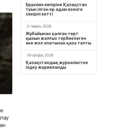
Бруклин көпіріне Қазақстан
туын ілген ер адам өзенге
секіріп кетті
2 тамыз, 2026
Жұбайынан қалған төрт
қызын жалғыз тәрбиелеген
әке жол апатынан қаза тапты
30 шілде, 2026
Қазақстандық журналистке
іздеу жарияланды
не
атау
ан