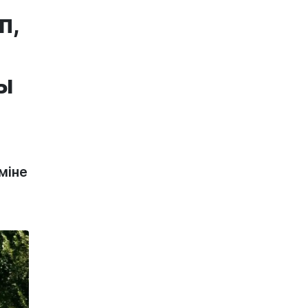
п,
ы
міне