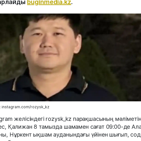
арлайды
buginmedia.kz
.
 instagram.com/rozysk_kz
agram желісіндегі rozysk_kz парақшасының мәліметі
ес, Қалижан 8 тамызда шамамен сағат 09:00-де Ал
ны, Нұркент ықшам ауданындағы үйінен шығып, сод