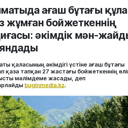
матыда ағаш бұтағы құла
з жұмған бойжеткеннің
иғасы: әкімдік мән-жайд
аяндады
аты қаласының әкімдігі үстіне ағаш бұтағы
ап қаза тапқан 27 жастағы бойжеткеннің өлі
ысты мәлімдеме жасады, деп
арлайды
buginmedia.kz
.