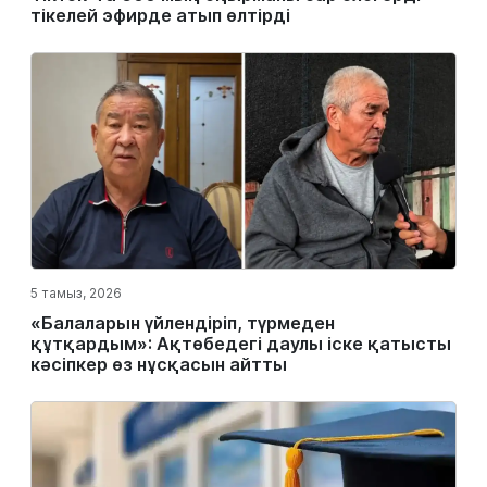
тікелей эфирде атып өлтірді
5 тамыз, 2026
«Балаларын үйлендіріп, түрмеден
құтқардым»: Ақтөбедегі даулы іске қатысты
кәсіпкер өз нұсқасын айтты