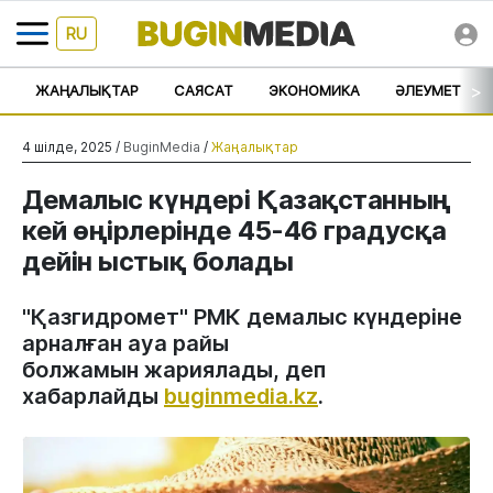
RU
>
ЖАҢАЛЫҚТАР
САЯСАТ
ЭКОНОМИКА
ӘЛЕУМЕТ
4 шілде, 2025 /
BuginMedia
/
Жаңалықтар
Демалыс күндері Қазақстанның
кей өңірлерінде 45-46 градусқа
дейін ыстық болады
"Қазгидромет" РМК демалыс күндеріне
арналған ауа райы
болжамын жариялады, деп
хабарлайды
buginmedia.kz
.