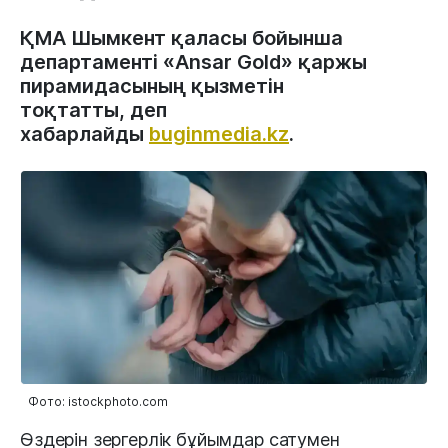
ҚМА Шымкент қаласы бойынша
департаменті «Ansar Gold» қаржы
пирамидасының қызметін
тоқтатты, деп
хабарлайды
buginmedia.kz
.
Фото: istockphoto.com
Өздерін зергерлік бұйымдар сатумен