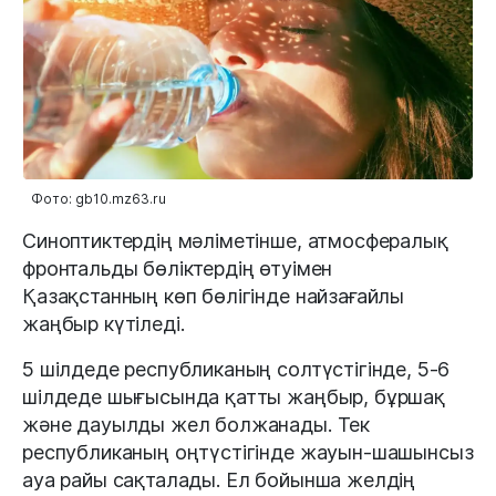
Фото: gb10.mz63.ru
Синоптиктердің мәліметінше, атмосфералық
фронтальды бөліктердің өтуімен
Қазақстанның көп бөлігінде найзағайлы
жаңбыр күтіледі.
5 шілдеде республиканың солтүстігінде, 5-6
шілдеде шығысында қатты жаңбыр, бұршақ
және дауылды жел болжанады. Тек
республиканың оңтүстігінде жауын-шашынсыз
ауа райы сақталады. Ел бойынша желдің