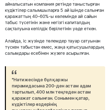
айналысатын компания ретінде таныстырған
күдіктілер салымшыларға 5 ай ішінде салынған
қаражаттың 40–60%-ы көлемінде ай сайын
табыс түсетінін және негізгі капиталдың
сақталуына кепілдік берілетінін уәде еткен.
Алайда, іс жүзінде төлемдер тауар сатуынан
түскен табыстан емес, жаңа қатысушылардың
салымдары есебінен жүзеге асырылған.
"Нәтижесінде бұл қаржы
пирамидасына 200-ден астам адам
тартылып, 400 млн теңгеден астам
қаражат салынған. Сонымен қатар,
күдіктілер өздерінің