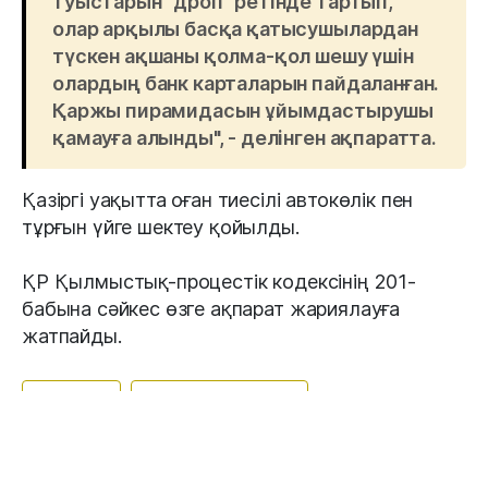
туыстарын "дроп" ретінде тартып,
олар арқылы басқа қатысушылардан
түскен ақшаны қолма-қол шешу үшін
олардың банк карталарын пайдаланған.
Қаржы пирамидасын ұйымдастырушы
қамауға алынды", - делінген ақпаратта.
Қазіргі уақытта оған тиесілі автокөлік пен
тұрғын үйге шектеу қойылды.
ҚР Қылмыстық-процестік кодексінің 201-
бабына сәйкес өзге ақпарат жариялауға
жатпайды.
#Шымкент
#қаржы пирамидасы
#ұйымдастырушы