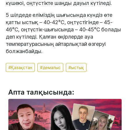
күшеюі, оңтүстікте шаңды дауыл күтіледі.
5 шілдеде еліміздің шығысында күндіз өте
қатты ыстық – 40-42°С, оңтүстігінде – 45-
46°С, оңтүстік-шығысында – 40-45°С болады
деп күтіледі. Қалған өңірлерде ауа
температурасының айтарлықтай өзгеруі
болжанбайды.
#Қазақстан
#демалыс
#ыстық
Апта талқысында: