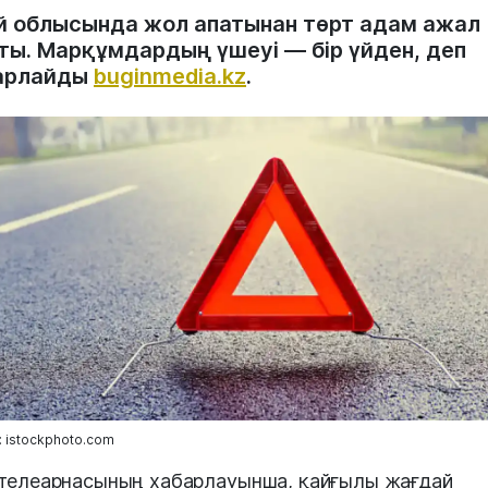
й облысында жол апатынан төрт адам ажал
ты. Марқұмдардың үшеуі — бір үйден, деп
арлайды
buginmedia.kz
.
 istockphoto.com
телеарнасының хабарлауынша, қайғылы жағдай