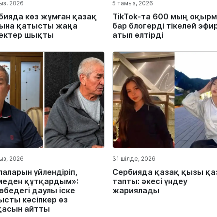
ыз, 2026
5 тамыз, 2026
бияда көз жұмған қазақ
TikTok-та 600 мың оқыр
ына қатысты жаңа
бар блогерді тікелей эфи
ектер шықты
атып өлтірді
ыз, 2026
31 шілде, 2026
лаларын үйлендіріп,
Сербияда қазақ қызы қа
меден құтқардым»:
тапты: әкесі үндеу
өбедегі даулы іске
жариялады
ысты кәсіпкер өз
қасын айтты