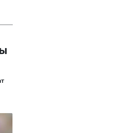
ты
ат