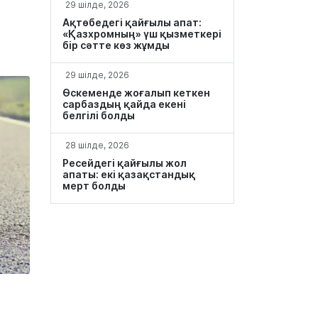
29 шілде, 2026
Ақтөбедегі қайғылы апат:
«Қазхромның» үш қызметкері
бір сәтте көз жұмды
29 шілде, 2026
Өскеменде жоғалып кеткен
сарбаздың қайда екені
белгілі болды
28 шілде, 2026
Ресейдегі қайғылы жол
апаты: екі қазақстандық
мерт болды