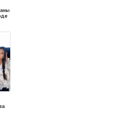
маны
рде
за