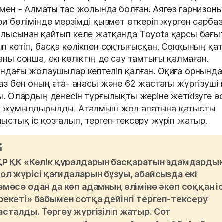
мен - Алматы тас жолында болған. Аягөз гарнизон
ри бөлімінде мерзімді қызмет өткеріп жүрген сарба
лысынан қайтып келе жатқанда Toyota қарсы бағы
п кетіп, басқа көлікпен соқтығысқан. Соққының қа
аны сонша, екі көліктің де сау тамтығы қалмаған.
ндағы жолаушылар кептеліп қалған. Оқиға орнында
аз бен оның ата- анасы және 62 жастағы жүргізуші 
ы. Олардың денесін тұрғылықты жеріне жеткізуге ә
 жұмылдырылды. Аталмыш жол апатына қатысты
ыстық іс қозғалып, тергеп-тексеру жүріп жатыр.
ҚР ҚК «Көлiк құралдарын басқаратын адамдарды
ол жүрісі қағидаларын бұзуы, абайсызда екi
емесе одан да көп адамның өлiмiне әкеп соққан і
рекеті» бабымен сотқа дейінгі тергеп-тексеру
асталды. Тергеу жүргізіліп жатыр. Сот