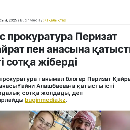
сым, 2025 /
BuginMedia
/
Жаңалықтар
с прокуратура Перизат
йрат пен анасына қатыс
ті сотқа жіберді
 прокуратура танымал блогер Перизат Қайр
 анасы Ғайни Алашбаеваға қатысты істі
рдалық сотқа жолдады, деп
арлайды
buginmedia.kz
.