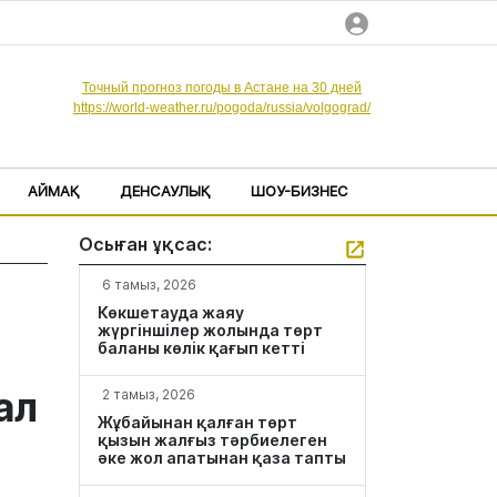
Точный прогноз погоды в Астане на 30 дней
https://world-weather.ru/pogoda/russia/volgograd/
АЙМАҚ
ДЕНСАУЛЫҚ
ШОУ-БИЗНЕС
Осыған ұқсас:
6 тамыз, 2026
Көкшетауда жаяу
жүргіншілер жолында төрт
баланы көлік қағып кетті
ал
2 тамыз, 2026
Жұбайынан қалған төрт
қызын жалғыз тәрбиелеген
әке жол апатынан қаза тапты