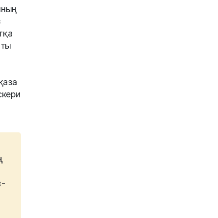
ының
з
тқа
тты
қаза
скери
ң
с-