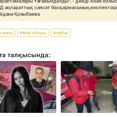
араптамалары тағайындалды", - дейді Абай облы
Д ақпараттық саясат басқармасының инспектор
йдана Қозыбаева.
 апаты
#Абай облысы
#сарбаз
та талқысында: