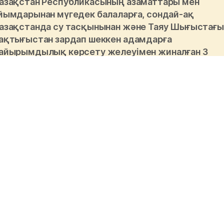
азақстан Республикасының азаматтары мен
йымдарынан мүгедек балаларға, сондай-ақ
азақстанда су тасқынынан және Таяу Шығыстағы
ақтығыстан зардап шеккен адамдарға
айырымдылық көрсету желеуімен жиналған 3
иллиардтан астам теңгені жымқыруда
йыпталады», - делінген Бас прокуратура
абарламасында.
#ана
#Перизат Қайрат
#Бас прокуратура
та талқысында: