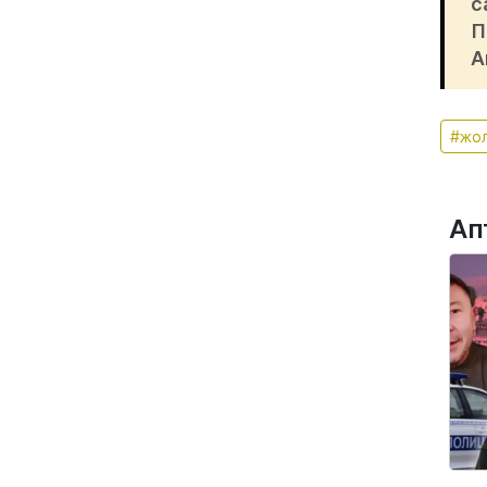
с
П
А
#жол
Ап