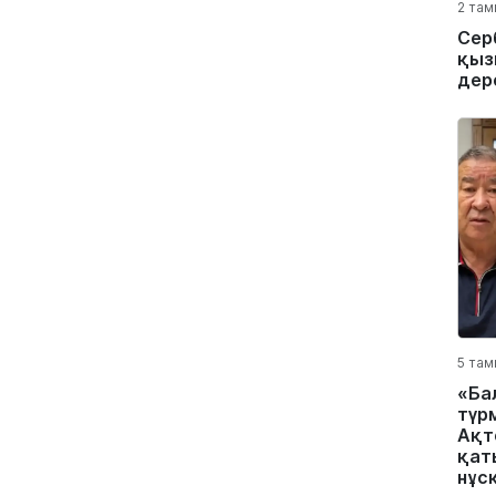
2 там
Сер
қыз
дер
5 там
«Ба
түр
Ақт
қат
нұс