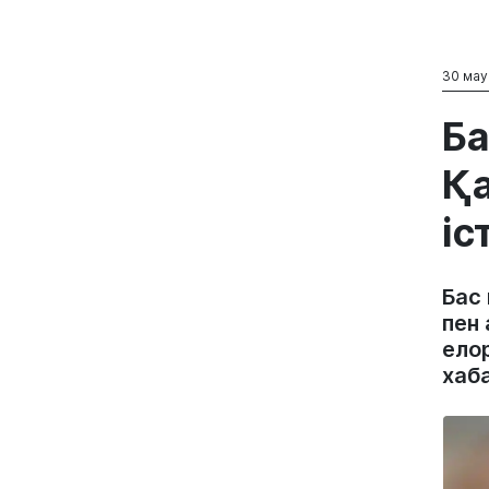
30 мау
Ба
Қа
іс
Бас
пен
ело
хаб