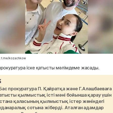
 t.me/kozachkow
прокуратура іске қатысты мәлімдеме жасады.
Бас прокуратура П. Қайратқа және Г.Алашбаеваға
атысты қылмыстық істі мәні бойынша қарау үшін
стана қаласының қылмыстық істер жөніндегі
уданаралық сотына жіберді. Аталған адамдар