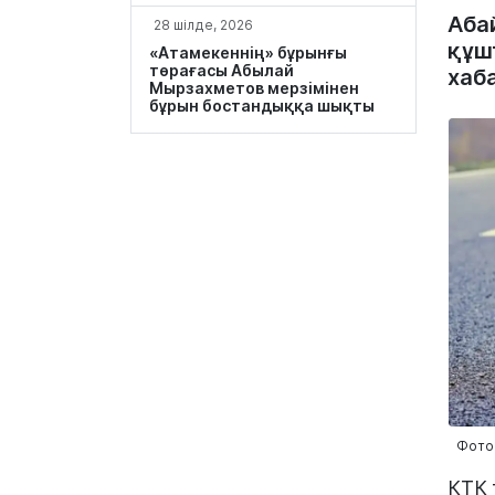
Аба
28 шілде, 2026
құш
«Атамекеннің» бұрынғы
төрағасы Абылай
хаб
Мырзахметов мерзімінен
бұрын бостандыққа шықты
Фото:
КТК 