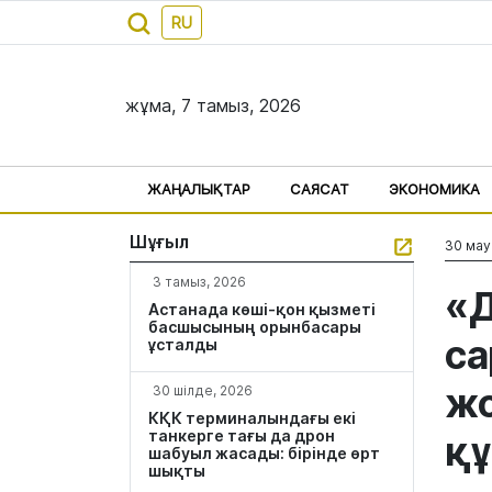
RU
жұма, 7 тамыз, 2026
ЖАҢАЛЫҚТАР
САЯСАТ
ЭКОНОМИКА
Шұғыл
30 мау
3 тамыз, 2026
«Д
Астанада көші-қон қызметі
басшысының орынбасары
са
ұсталды
жо
30 шілде, 2026
КҚК терминалындағы екі
танкерге тағы да дрон
қ
шабуыл жасады: бірінде өрт
шықты