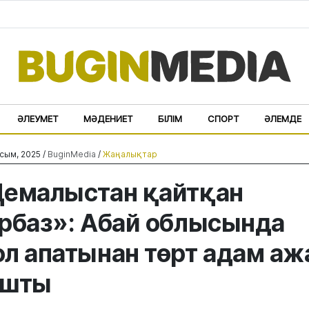
ӘЛЕУМЕТ
МӘДЕНИЕТ
БІЛІМ
СПОРТ
ӘЛЕМДЕ
сым, 2025 /
BuginMedia
/
Жаңалықтар
емалыстан қайтқан
рбаз»: Абай облысында
л апатынан төрт адам аж
ұшты