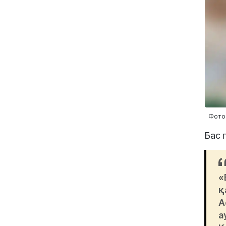
Фото:
Бас 
«
қ
А
а