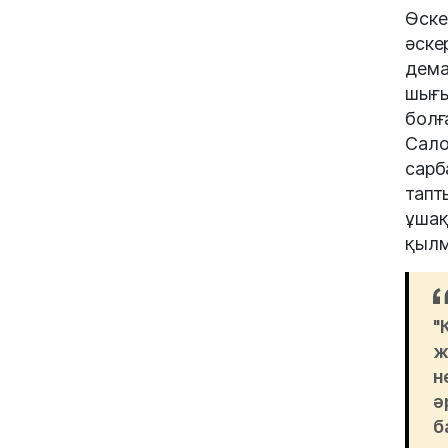
Өске
әске
дема
шығы
болғ
Сало
сарб
тапт
ұшақ
қылм
"
ж
н
ә
б