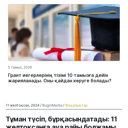
5 тамыз, 2026
Грант иегерлерінің тізімі 10 тамызға дейін
жарияланады. Оны қайдан көруге болады?
11 желтоқсан, 2024 /
BuginMedia
/
Жаңалықтар
Тұман түсіп, бұрқасындатады: 11
желтоқсанға ауа райы болжамы