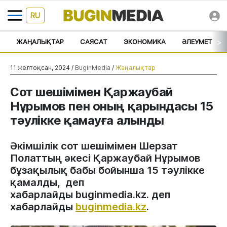
RU
>
ЖАҢАЛЫҚТАР
САЯСАТ
ЭКОНОМИКА
ӘЛЕУМЕТ
11 желтоқсан, 2024 /
BuginMedia
/
Жаңалықтар
Сот шешімімен Қаржаубай
Нұрымов пен оның қарындасы 15
тәулікке қамауға алынды
Әкімшілік сот шешімімен Шерзат
Полаттың әкесі Қаржаубай Нұрымов
бұзақылық бабы бойынша 15 тәулікке
қамалды, деп
хабарлайды buginmedia.kz. деп
хабарлайды
buginmedia.kz
.