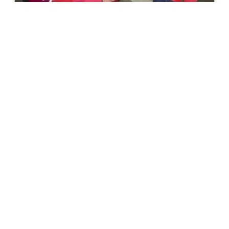
5 тамыз, 2026
TikTok-та 600 мың оқырманы бар блогерді
тікелей эфирде атып өлтірді
5 тамыз, 2026
«Балаларын үйлендіріп, түрмеден
құтқардым»: Ақтөбедегі даулы іске қатысты