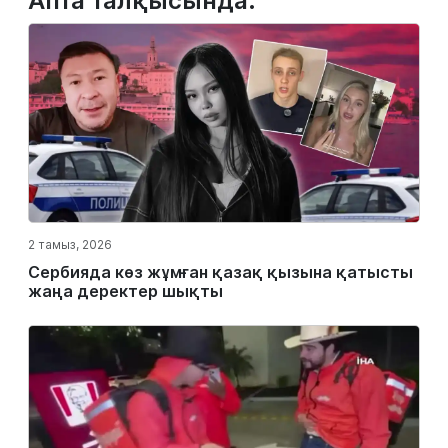
Апта талқысында:
2 тамыз, 2026
Сербияда көз жұмған қазақ қызына қатысты
жаңа деректер шықты