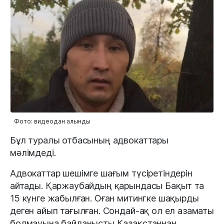
Фото: видеодан алынды
Бұл туралы отбасының адвокаттары
мәлімдеді.
Адвокаттар шешімге шағым түсіретіндерін
айтады. Қаржаубайдың қарындасы Бақыт та
15 күнге жабылған. Оған митингке шақырды
деген айып тағылған. Сондай-ақ ол ел азаматы
болмауына байланысты Қазақстаннан