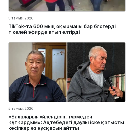
5 тамыз, 2026
TikTok-та 600 мың оқырманы бар блогерді
тікелей эфирде атып өлтірді
5 тамыз, 2026
«Балаларын үйлендіріп, түрмеден
құтқардым»: Ақтөбедегі даулы іске қатысты
кәсіпкер өз нұсқасын айтты