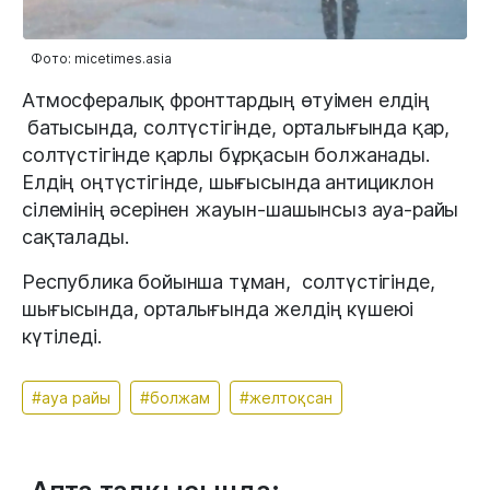
Фото: micetimes.asia
Атмосфералық фронттардың өтуімен елдің
батысында, солтүстігінде, орталығында қар,
солтүстігінде қарлы бұрқасын болжанады.
Елдің оңтүстігінде, шығысында антициклон
сілемінің әсерінен жауын-шашынсыз ауа-райы
сақталады.
Республика бойынша тұман, солтүстігінде,
шығысында, орталығында желдің күшеюі
күтіледі.
#ауа райы
#болжам
#желтоқсан