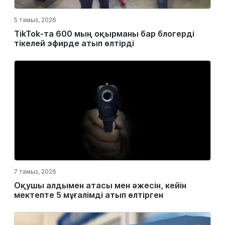
5 тамыз, 2026
TikTok-та 600 мың оқырманы бар блогерді
тікелей эфирде атып өлтірді
7 тамыз, 2026
Оқушы алдымен атасы мен әжесін, кейін
мектепте 5 мұғалімді атып өлтірген