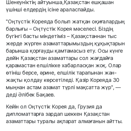
Шенеуніктің айтуынша,Қазақстан ешқашан
үшінші елдердің ісіне араласпайды.
"Оңтүстік Кореяда болып жатқан оқиғалардың
барлығы – Оңтүстік Корея мәселесі. Біздің
бүгінгі басты міндетіміз – Қазақстаннан тыс
жерде жүрген азаматтарымыздың құқықтарын
барынша қорғауды қамтамасыз ету. Осы күнге
дейін Қазақстан азаматтары сол жағдайға
қарамастан елшілікке хабарласқан жоқ. Олар
өтініш берсе, әрине, елшілік тарапынан жан-
жақты қолдау көрсетіледі. Қазір Кореяда 30
мыңнан астам азамат түрлі мақсатта жүр", —
деді Әлібек Бақаев.
Кейін ол Оңтүстік Корея да, Грузия да
дипломаттарға зардап шеккен Қазақстан
азаматтары туралы ақпарат алмағанын айтты.