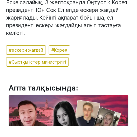
Еске салайық, 3 желтоқсанда Оңтүстік Корея
президенті Юн Сок Ёл елде әскери жағдай
жариялады. Кейінгі ақпарат бойынша, ел
президенті әскери жағдайды алып тастауға
келісті.
#әскери жағдай
#Корея
#Сыртқы істер министрлігі
Апта талқысында: