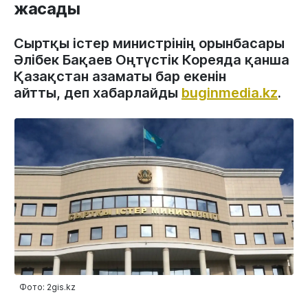
жасады
Сыртқы істер министрінің орынбасары
Әлібек Бақаев Оңтүстік Кореяда қанша
Қазақстан азаматы бар екенін
айтты, деп хабарлайды
buginmedia.kz
.
Фото: 2gis.kz