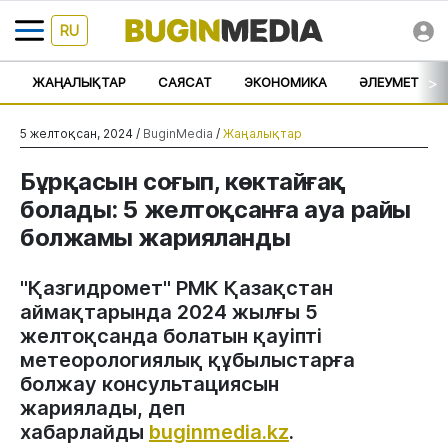
RU
>
ЖАҢАЛЫҚТАР
САЯСАТ
ЭКОНОМИКА
ӘЛЕУМЕТ
5 желтоқсан, 2024 /
BuginMedia
/
Жаңалықтар
Бұрқасын соғып, көктайғақ
болады: 5 желтоқсанға ауа райы
болжамы жарияланды
"Қазгидромет" РМК Қазақстан
аймақтарында 2024 жылғы 5
желтоқсанда болатын қауіпті
метеорологиялық құбылыстарға
болжау консультациясын
жариялады, деп
хабарлайды
buginmedia.kz
.