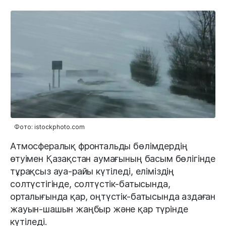
Фото: istockphoto.com
Атмосфералық фронтальды бөлімдердің
өтуімен Қазақстан аумағының басым бөлігінде
тұрақсыз ауа-райы күтіледі, еліміздің
солтүстігінде, солтүстік-батысында,
орталығында қар, оңтүстік-батысында аздаған
жауын-шашын жаңбыр және қар түрінде
күтіледі.