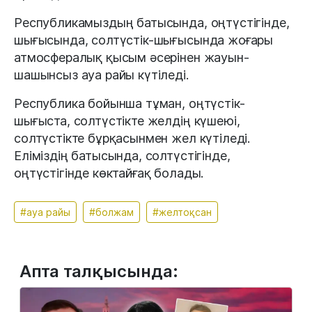
Республикамыздың батысында, оңтүстігінде,
шығысында, солтүстік-шығысында жоғары
атмосфералық қысым әсерінен жауын-
шашынсыз ауа райы күтіледі.
Республика бойынша тұман, оңтүстік-
шығыста, солтүстікте желдің күшеюі,
солтүстікте бұрқасынмен жел күтіледі.
Еліміздің батысында, солтүстігінде,
оңтүстігінде көктайғақ болады.
#ауа райы
#болжам
#желтоқсан
Апта талқысында: