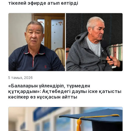
тікелей эфирде атып өлтірді
5 тамыз, 2026
«Балаларын үйлендіріп, түрмеден
құтқардым»: Ақтөбедегі даулы іске қатысты
кәсіпкер өз нұсқасын айтты