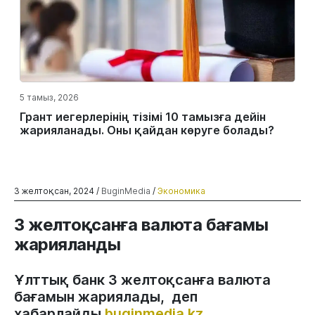
5 тамыз, 2026
Грант иегерлерінің тізімі 10 тамызға дейін
жарияланады. Оны қайдан көруге болады?
3 желтоқсан, 2024 /
BuginMedia
/
Экономика
3 желтоқсанға валюта бағамы
жарияланды
Ұлттық банк 3 желтоқсанға валюта
бағамын жариялады, деп
хабарлайды
buginmedia.kz
.