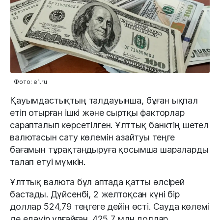
Фото: e1.ru
Қауымдастықтың талдауынша, бұған ықпал
етіп отырған ішкі және сыртқы факторлар
сарапталып көрсетілген. Ұлттық банктің шетел
валютасын сату көлемін азайтуы теңге
бағамын тұрақтандыруға қосымша шараларды
талап етуі мүмкін.
Ұлттық валюта бұл аптада қатты әлсірей
бастады. Дүйсенбі, 2 желтоқсан күні бір
доллар 524,79 теңгеге дейін өсті. Сауда көлемі
де едәуір ұлғайған. 425,7 млн доллар