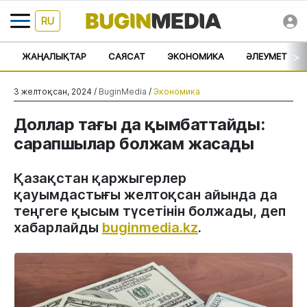
RU
>
ЖАҢАЛЫҚТАР
САЯСАТ
ЭКОНОМИКА
ӘЛЕУМЕТ
3 желтоқсан, 2024 /
BuginMedia
/
Экономика
Доллар тағы да қымбаттайды:
сарапшылар болжам жасады
Қазақстан қаржыгерлер
қауымдастығы желтоқсан айында да
теңгеге қысым түсетінін болжады, деп
хабарлайды
buginmedia.kz
.