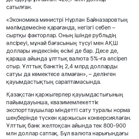
сатылған.
«Экономика министрі Нұрлан Байназаровтың
мәлімдемесіне қарағанда, негізгі себеп –
сыртқы факторлар. Оның ішінде рубльдің
әлсіреуі, мұнай бағасының түсуі мен АҚШ
доллары индексінің өсімі де бар. Десе де,
қараша айында ұлттық валюта 5%-ға әлсіреп
отыр. Ұлттық банктің 2,4 млрд долларды
сатуы да көмектесе алмаған», – делінген
қауымдастықтың сараптамасында.
Қазақстан қаржыгерлер қауымдастығының
пайымдауынша, квазимемлекеттік
экспорттаушылар міндетті сату туралы норма
шеңберінде түскен қаржысын конверсиялаған.
Ұлттық банк желтоқсан айында тек 800-900
млн доллар сатпақ. Бұл валюта нарығындағы