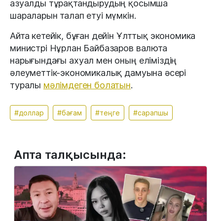
азуалды тұрақтандырудың қосымша
шараларын талап етуі мүмкін.
Айта кетейік, бұған дейін Ұлттық экономика
министрі Нұрлан Байбазаров валюта
нарығындағы ахуал мен оның еліміздің
әлеуметтік-экономикалық дамуына әсері
туралы
мәлімдеген болатын
.
#доллар
#бағам
#теңге
#сарапшы
Апта талқысында: