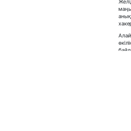
Желі
маңы
анық
хаке
Алай
өкіл
байл
МӘН
"Сағ
туын
тұйы
жүкт
ұялы
түс 
дире
Мұхт