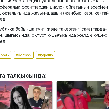
ды. Жерорта теңізі аудандарынан және батыстағы
сфералық фронттардан циклон ойпатының әсерінен
ң орталығында жауын-шашын (жаңбыр, қар), көктай
еді.
ублика бойынша түнгі және таңертеңгі сағаттарда-
н, шығысында, оңтүстік-шығысында желдің күшеюі
еді.
 райы
#болжам
#қараша
та талқысында: