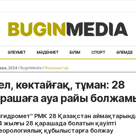
ӘЛЕУМЕТ
МӘДЕНИЕТ
БІЛІМ
СПОРТ
ӘЛЕМДЕ
аша, 2024 /
BuginMedia
/
Жаңалықтар
л, көктайғақ, тұман: 28
рашаға ауа райы болжам
згидромет" РМК 28 Қазақстан аймақтарынд
4 жылғы 28 қарашада болатын қауіпті
еорологиялық құбылыстарға болжау