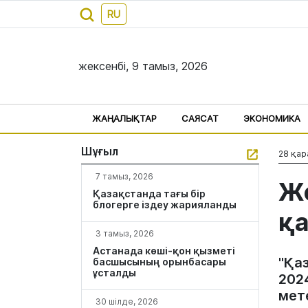
RU
жексенбі, 9 тамыз, 2026
ЖАҢАЛЫҚТАР
САЯСАТ
ЭКОНОМИКА
Шұғыл
28 қар
7 тамыз, 2026
Же
Қазақстанда тағы бір
блогерге іздеу жарияланды
қа
3 тамыз, 2026
Астанада көші-қон қызметі
"Қа
басшысының орынбасары
ұсталды
202
мет
30 шілде, 2026