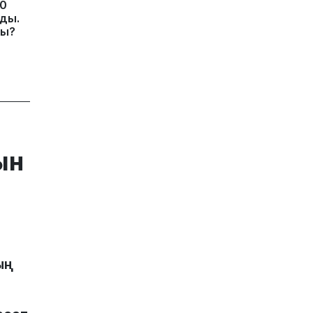
10
ды.
ды?
ын
ың