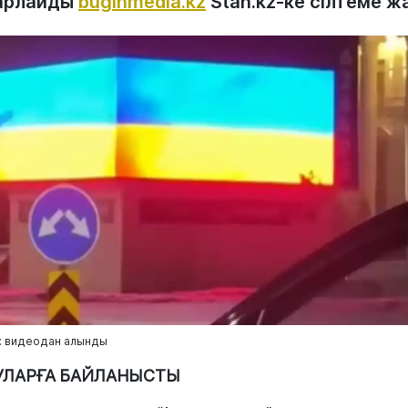
арлайды
buginmedia.kz
Stan.kz-ке сілтеме ж
: видеодан алынды
УЛАРҒА БАЙЛАНЫСТЫ