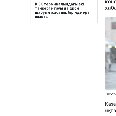
кон
КҚК терминалындағы екі
хаб
танкерге тағы да дрон
шабуыл жасады: бірінде өрт
шықты
Фото:
Қаза
ықпа