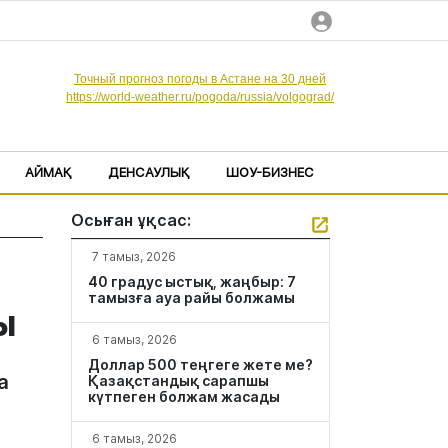
Точный прогноз погоды в Астане на 30 дней
https://world-weather.ru/pogoda/russia/volgograd/
АЙМАҚ
ДЕНСАУЛЫҚ
ШОУ-БИЗНЕС
Осыған ұқсас:
7 тамыз, 2026
40 градус ыстық, жаңбыр: 7
тамызға ауа райы болжамы
ы
6 тамыз, 2026
Доллар 500 теңгеге жете ме?
а
Қазақстандық сарапшы
күтпеген болжам жасады
6 тамыз, 2026