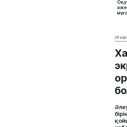
Оқу
әжес
мұға
28 қар
Ха
эк
ор
б
Әле
бір
қой