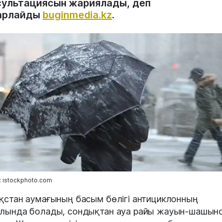
сультациясын жариялады, деп
арлайды
buginmedia.kz
.
 istockphoto.com
қстан аумағының басым бөлігі антициклонның
лында болады, сондықтан ауа райы жауын-шашын