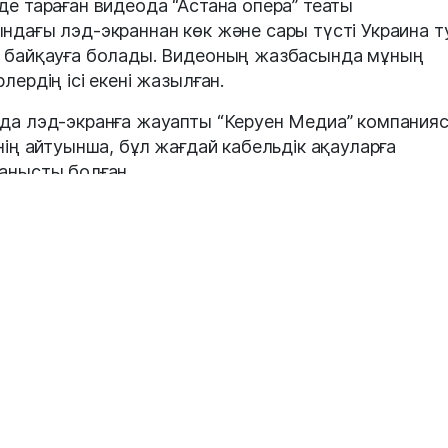
де тараған видеода “Астана опера” театы
ндағы лэд-экраннан көк және сары түсті Украина т
 байқауға болады. Видеоның жазбасында мұның
рлердің ісі екені жазылған.
да лэд-экранға жауапты “Керуен Медиа” компания
інің айтуынша, бұл жағдай кабельдік ақауларға
анысты болған.
-ЖАЙЫ
ат 16.30-да "Керуен Медиа" LED-экранында Ресей
ың жоғарғы сегментінде бейнеленген кабель
қталып, ақ түс өшіп қалған, сондықтан электр қуат
елген кезде түс реңі өзгеріп, жарқырайды. Осылайш
 телефонмен түсіріліген видеоны көрген кезде қыз
көзге сары болып көрінеді", – дейді "Керуен Медиа"
кторының техникалық мәселелер жөніндегі орынба
ар Бекбосынов ҚазТАГ басылымына берген