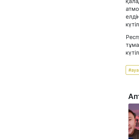
қала
атмо
елді
күтіл
Респ
тұма
күтіл
#ауа
Ап