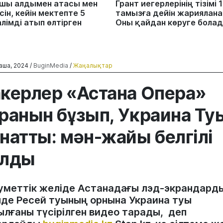
шы алдымен атасы мен
Грант иегерлерінің тізімі 
ін, кейін мектепте 5
тамызға дейін жариялана
лімді атып өлтірген
Оны қайдан көруге бола
аша, 2024 /
BuginMedia
/
Жаңалықтар
керлер «Астана Опера»
ранын бұзып, Украина Ту
натты: мән-жайы белгілі
олды
уметтік желіде Астанадағы лэд-экрандард
інде Ресей туының орнына Украина туы
ылғаны түсірілген видео тарады, деп