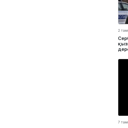
2 там
Сер
қыз
дер
7 там