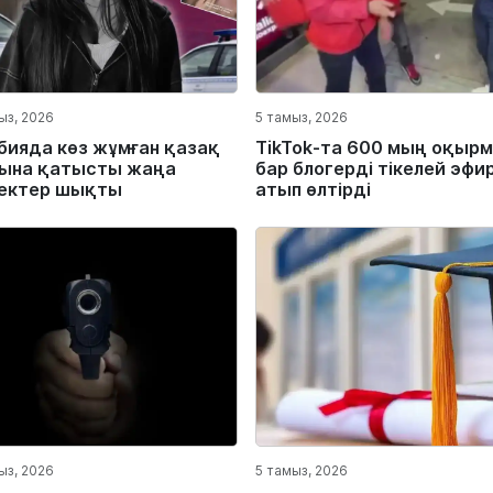
ыз, 2026
5 тамыз, 2026
бияда көз жұмған қазақ
TikTok-та 600 мың оқыр
ына қатысты жаңа
бар блогерді тікелей эфи
ектер шықты
атып өлтірді
ыз, 2026
5 тамыз, 2026