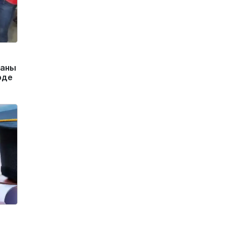
маны
рде