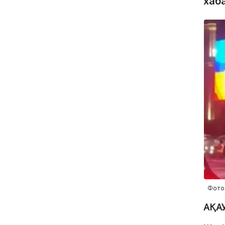
хаб
Фото
АҚА