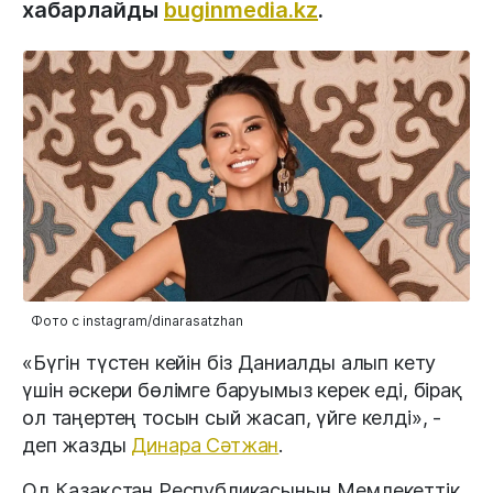
хабарлайды
buginmedia.kz
.
Фото с instagram/dinarasatzhan
«Бүгін түстен кейін біз Даниалды алып кету
үшін әскери бөлімге баруымыз керек еді, бірақ
ол таңертең тосын сый жасап, үйге келді», -
деп жазды
Динара Сәтжан
.
Ол Қазақстан Республикасының Мемлекеттік