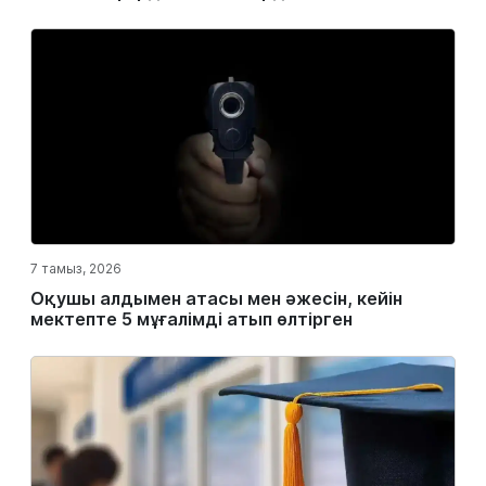
7 тамыз, 2026
Оқушы алдымен атасы мен әжесін, кейін
мектепте 5 мұғалімді атып өлтірген