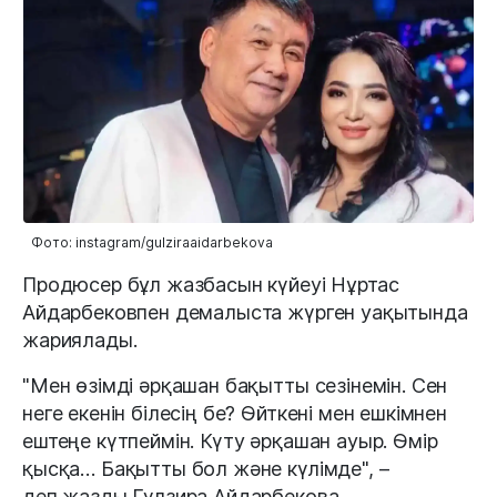
Фото: instagram/gulziraaidarbekova
Продюсер бұл жазбасын күйеуі Нұртас
Айдарбековпен демалыста жүрген уақытында
жариялады.
"Мен өзімді әрқашан бақытты сезінемін. Сен
неге екенін білесің бе? Өйткені мен ешкімнен
ештеңе күтпеймін. Күту әрқашан ауыр. Өмір
қысқа… Бақытты бол және күлімде", –
деп жазды Гүлзира Айдарбекова.