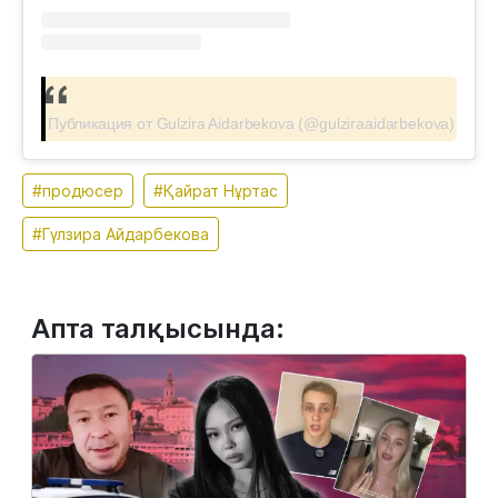
Публикация от Gulzira Aidarbekova (@gulziraaidarbekova)
#продюсер
#Қайрат Нұртас
#Гүлзира Айдарбекова
Апта талқысында: