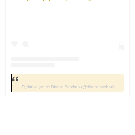
Публикация от Dinara Satzhan (@dinarasatzhan)
#журналист
#әскер
#жаңалық
Апта талқысында: