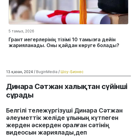
5 тамыз, 2026
Грант иегерлерінің тізімі 10 тамызға дейін
жарияланады. Оны қайдан көруге болады?
13 қазан, 2024 /
BuginMedia
/
Шоу-Бизнес
Динара Сәтжан халықтан сүйінші
сұрады
Белгілі тележүргізуші Динара Сәтжан
әлеуметтік желіде ұлының күтпеген
жерден әскерден оралған сәтінің
видеосын жариялады,деп