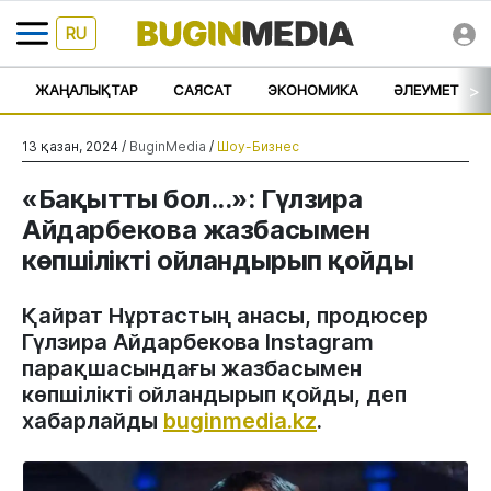
RU
>
ЖАҢАЛЫҚТАР
САЯСАТ
ЭКОНОМИКА
ӘЛЕУМЕТ
13 қазан, 2024 /
BuginMedia
/
Шоу-Бизнес
«Бақытты бол...»: Гүлзира
Айдарбекова жазбасымен
көпшілікті ойландырып қойды
Қайрат Нұртастың анасы, продюсер
Гүлзира Айдарбекова Instagram
парақшасындағы жазбасымен
көпшілікті ойландырып қойды, деп
хабарлайды
buginmedia.kz
.