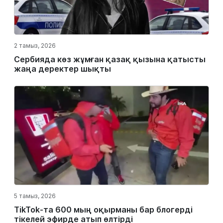
2 тамыз, 2026
Сербияда көз жұмған қазақ қызына қатысты
жаңа деректер шықты
5 тамыз, 2026
TikTok-та 600 мың оқырманы бар блогерді
тікелей эфирде атып өлтірді