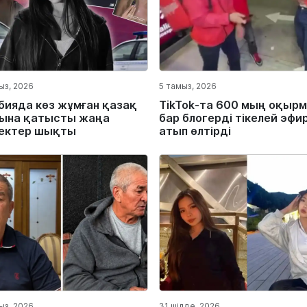
ыз, 2026
5 тамыз, 2026
бияда көз жұмған қазақ
TikTok-та 600 мың оқыр
ына қатысты жаңа
бар блогерді тікелей эфи
ектер шықты
атып өлтірді
ыз, 2026
31 шілде, 2026