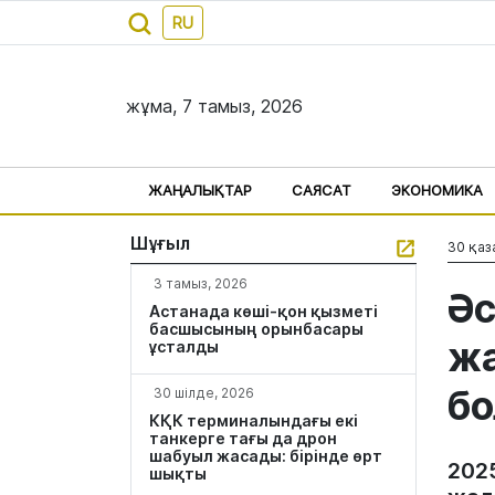
RU
жұма, 7 тамыз, 2026
ЖАҢАЛЫҚТАР
САЯСАТ
ЭКОНОМИКА
Шұғыл
30 қаз
3 тамыз, 2026
Әс
Астанада көші-қон қызметі
басшысының орынбасары
жа
ұсталды
б
30 шілде, 2026
КҚК терминалындағы екі
танкерге тағы да дрон
шабуыл жасады: бірінде өрт
202
шықты