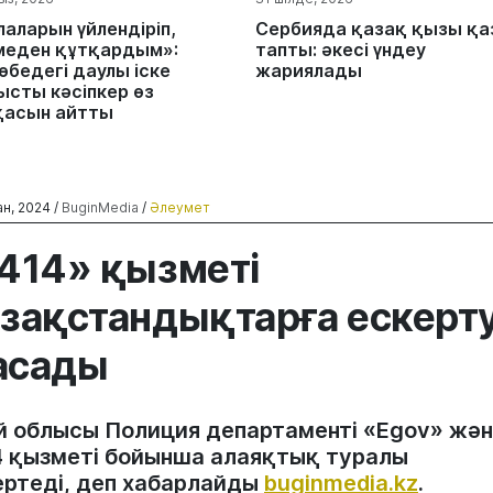
лаларын үйлендіріп,
Сербияда қазақ қызы қа
меден құтқардым»:
тапты: әкесі үндеу
өбедегі даулы іске
жариялады
ысты кәсіпкер өз
қасын айтты
ан, 2024 /
BuginMedia
/
Әлеумет
414» қызметі
зақстандықтарға ескерт
асады
й облысы Полиция департаменті «Egov» жә
4 қызметі бойынша алаяқтық туралы
ертеді, деп хабарлайды
buginmedia.kz
.