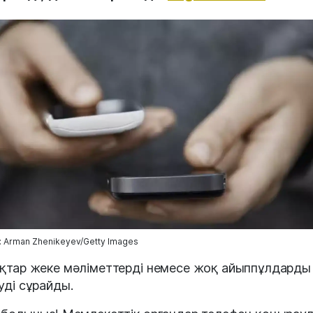
 Arman Zhenikeyev/Getty Images
қтар жеке мәліметтерді немесе жоқ айыппұлдарды
уді сұрайды.