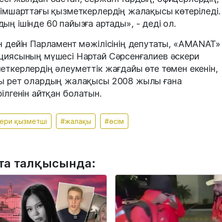
сімшарттағы қызметкерлердің жалақысы көтеріледі.
ың ішінде 60 пайызға артады», - деді ол.
н дейін Парламент мәжілісінің депутаты, «AMANAT»
циясының мүшесі Нартай Сәрсенғалиев әскери
еткерлердің әлеуметтік жағдайы өте төмен екенін,
ы рет олардың жалақысы 2008 жылы ғана
рілгенін айтқан болатын.
ери қызметші
#жалақы
#өсім
та талқысында: