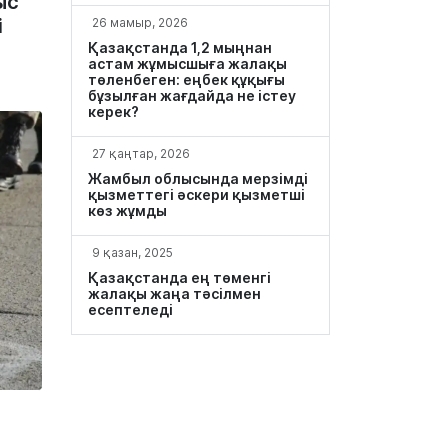
ыс
і
26 мамыр, 2026
Қазақстанда 1,2 мыңнан
астам жұмысшыға жалақы
төленбеген: еңбек құқығы
бұзылған жағдайда не істеу
керек?
27 қаңтар, 2026
Жамбыл облысында мерзімді
қызметтегі әскери қызметші
көз жұмды
9 қазан, 2025
Қазақстанда ең төменгі
жалақы жаңа тәсілмен
есептеледі