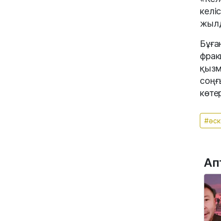
келі
жылд
Бұға
фрак
қызм
соңғ
көте
#әск
Ап