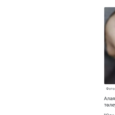
Фото:
Алая
төле