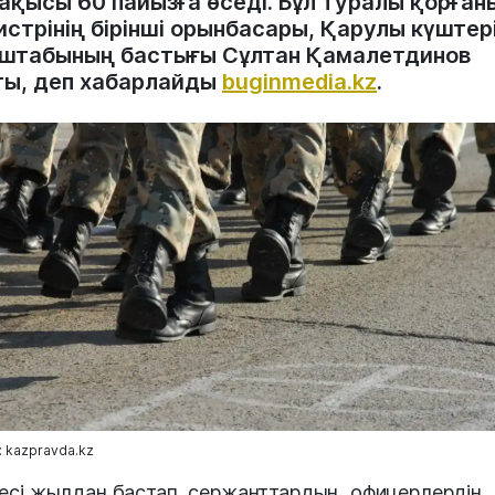
ақысы 60 пайызға өседі. Бұл туралы қорған
стрінің бірінші орынбасары, Қарулы күштер
 штабының бастығы Сұлтан Қамалетдинов
ты, деп хабарлайды
buginmedia.kz
.
 kazpravda.kz
есі жылдан бастап, сержанттардың, офицерлердің,