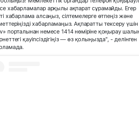
 болыңыз! Мемлекеттік органдар телефон қоңырау
се хабарламалар арқылы ақпарат сұрамайды. Егер
кті хабарлама алсаңыз, сілтемелерге өтпеңіз және
меттеріңізді хабарламаңыз. Ақпаратты тексеру үшін
v» порталынан немесе 1414 нөміріне қоңырау шалы
рнеттегі қауіпсіздігіңіз — өз қолыңызда", - делінген
рламада.