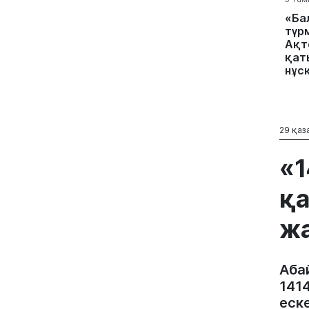
«Ба
түр
Ақт
қат
нұс
29 қаз
«1
қа
ж
Аба
141
еск