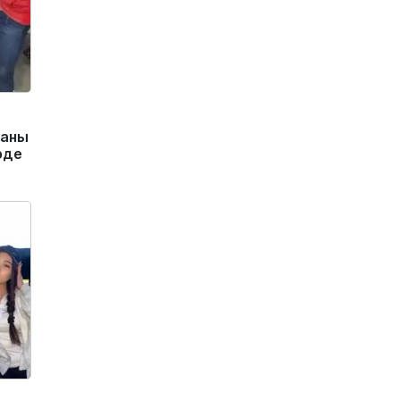
маны
рде