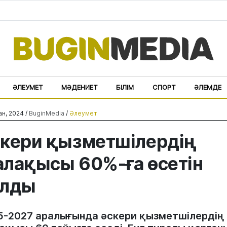
ӘЛЕУМЕТ
МӘДЕНИЕТ
БІЛІМ
СПОРТ
ӘЛЕМДЕ
ан, 2024 /
BuginMedia
/
Әлеумет
кери қызметшілердің
лақысы 60%-ға өсетін
олды
5-2027 аралығында әскери қызметшілердің