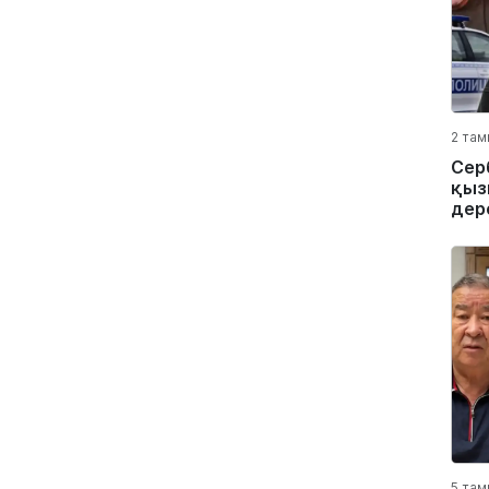
2 там
Сер
қыз
дер
5 там