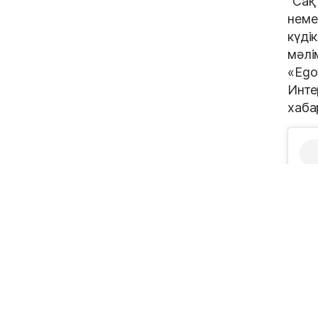
"Сақ
неме
күді
мәлі
«Ego
Инте
хаба