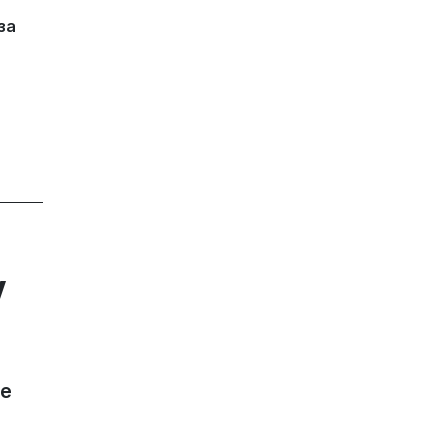
за
у
не