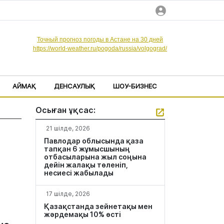
Точный прогноз погоды в Астане на 30 дней
https://world-weather.ru/pogoda/russia/volgograd/
АЙМАҚ
ДЕНСАУЛЫҚ
ШОУ-БИЗНЕС
Осыған ұқсас:
21 шілде, 2026
Павлодар облысында қаза
тапқан 6 жұмысшының
отбасыларына жыл соңына
дейін жалақы төленіп,
несиесі жабылады
17 шілде, 2026
Қазақстанда зейнетақы мен
жәрдемақы 10% өсті