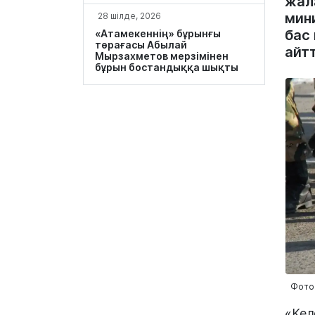
жал
мини
28 шілде, 2026
бас
«Атамекеннің» бұрынғы
төрағасы Абылай
айт
Мырзахметов мерзімінен
бұрын бостандыққа шықты
Фото:
«Кел