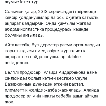
жұмыс істеп тұр.
Сонымен қатар, 2GIS сервисіндегі пікірлерде
кейбір қолданушылар да осы оқиғаға қатысты
ақпарат қалдырған. Онда қайғылы жағдай
абдоминопластика процедурасы кезінде
болғаны айтылады.
Айта кетейік, бұл деректер ресми органдардың
қорытындысы емес, әзірге журналистік
ақпарат пен пайдаланушылар пікіріне
негізделген.
Белгілі продюсер Гүлзира Айдарбекова өзіне
сіңлісіндей болып кеткен кәсіпкер Сәуле
Базарханның дүниеден өткенін растап,
әлеуметтік желіде жазба жариялады. Алайда
продюсер өлімнің нақты себебін ашып айтқан
жоқ.