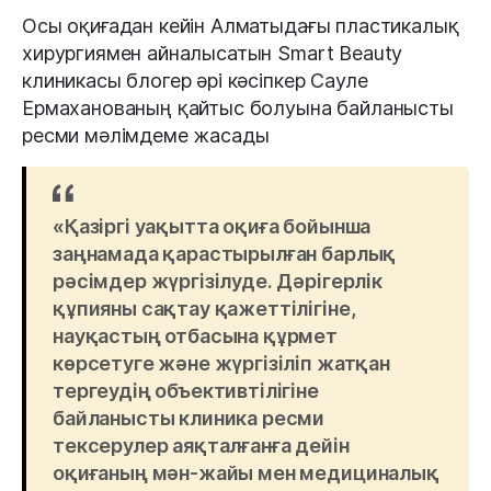
Осы оқиғадан кейін Алматыдағы пластикалық
хирургиямен айналысатын Smart Beauty
клиникасы блогер әрі кәсіпкер Сауле
Ермаханованың қайтыс болуына байланысты
ресми мәлімдеме жасады
«Қазіргі уақытта оқиға бойынша
заңнамада қарастырылған барлық
рәсімдер жүргізілуде. Дәрігерлік
құпияны сақтау қажеттілігіне,
науқастың отбасына құрмет
көрсетуге және жүргізіліп жатқан
тергеудің объективтілігіне
байланысты клиника ресми
тексерулер аяқталғанға дейін
оқиғаның мән-жайы мен медициналық