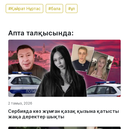
#Қайрат Нұртас
#бала
#ұл
Апта талқысында:
2 тамыз, 2026
Сербияда көз жұмған қазақ қызына қатысты
жаңа деректер шықты