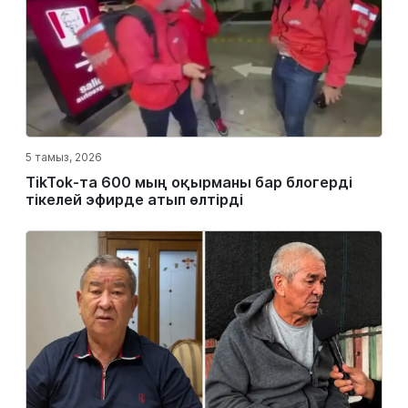
5 тамыз, 2026
TikTok-та 600 мың оқырманы бар блогерді
тікелей эфирде атып өлтірді