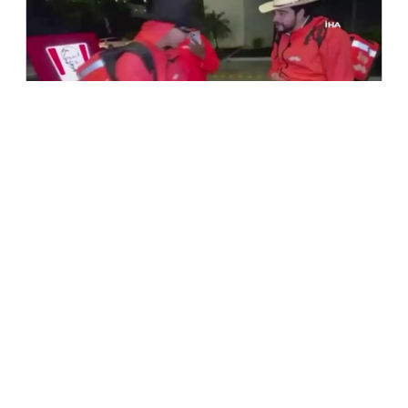
5 тамыз, 2026
TikTok-та 600 мың оқырманы бар блогерді
тікелей эфирде атып өлтірді