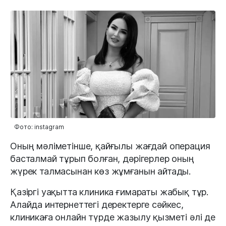
Фото: instagram
Оның мәліметінше, қайғылы жағдай операция
басталмай тұрып болған, дәрігерлер оның
жүрек талмасынан көз жұмғанын айтады.
Қазіргі уақытта клиника ғимараты жабық тұр.
Алайда интернеттегі деректерге сәйкес,
клиникаға онлайн түрде жазылу қызметі әлі де