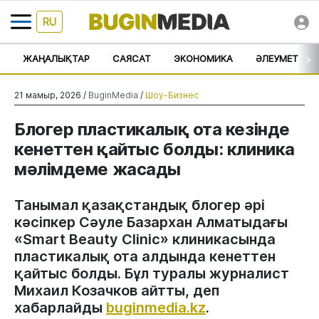
RU
>
ЖАҢАЛЫҚТАР
САЯСАТ
ЭКОНОМИКА
ӘЛЕУМЕТ
21 мамыр, 2026 /
BuginMedia
/
Шоу-Бизнес
Блогер пластикалық ота кезінде
кенеттен қайтыс болды: клиника
мәлімдеме жасады
Танымал қазақстандық блогер әрі
кәсіпкер Сәуле Базархан Алматыдағы
«Smart Beauty Clinic» клиникасында
пластикалық ота алдында кенеттен
қайтыс болды. Бұл туралы журналист
Михаил Козачков айтты, деп
хабарлайды
buginmedia.kz
.