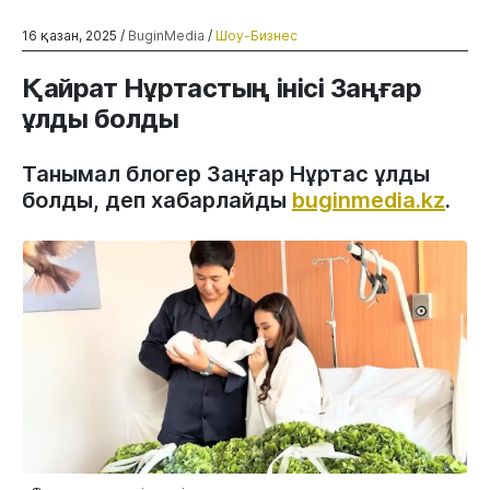
16 қазан, 2025 /
BuginMedia
/
Шоу-Бизнес
Қайрат Нұртастың інісі Заңғар
ұлды болды
Танымал блогер Заңғар Нұртас ұлды
болды, деп хабарлайды
buginmedia.kz
.