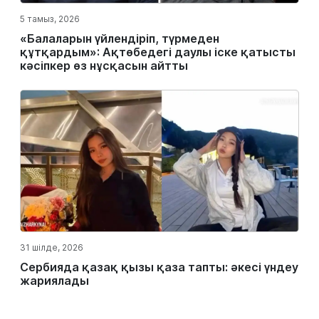
5 тамыз, 2026
«Балаларын үйлендіріп, түрмеден
құтқардым»: Ақтөбедегі даулы іске қатысты
кәсіпкер өз нұсқасын айтты
31 шілде, 2026
Сербияда қазақ қызы қаза тапты: әкесі үндеу
жариялады