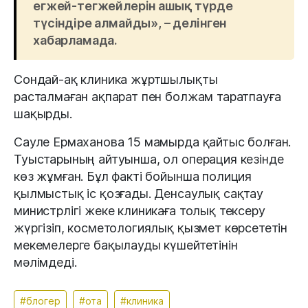
егжей-тегжейлерін ашық түрде
түсіндіре алмайды», – делінген
хабарламада.
Сондай-ақ клиника жұртшылықты
расталмаған ақпарат пен болжам таратпауға
шақырды.
Сауле Ермаханова 15 мамырда қайтыс болған.
Туыстарының айтуынша, ол операция кезінде
көз жұмған. Бұл факті бойынша полиция
қылмыстық іс қозғады. Денсаулық сақтау
министрлігі жеке клиникаға толық тексеру
жүргізіп, косметологиялық қызмет көрсететін
мекемелерге бақылауды күшейтетінін
мәлімдеді.
#блогер
#ота
#клиника