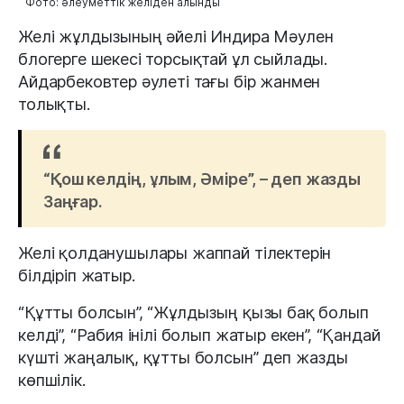
Фото: әлеуметтік желіден алынды
Желі жұлдызының әйелі Индира Мәулен
блогерге шекесі торсықтай ұл сыйлады.
Айдарбековтер әулеті тағы бір жанмен
толықты.
“Қош келдің, ұлым, Әміре”, – деп жазды
Заңғар.
Желі қолданушылары жаппай тілектерін
білдіріп жатыр.
“Құтты болсын”, “Жұлдызың қызы бақ болып
келді”, “Рабия інілі болып жатыр екен”, “Қандай
күшті жаңалық, құтты болсын” деп жазды
көпшілік.