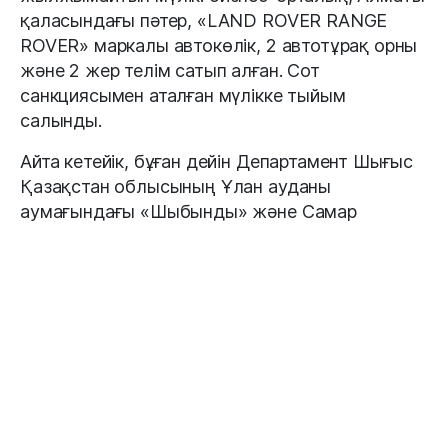
қаласындағы пәтер, «LAND ROVER RANGE
ROVER» маркалы автокөлік, 2 автотұрақ орны
және 2 жер телім сатып алған. Сот
санкциясымен аталған мүлікке тыйым
салынды.
Айта кетейік, бұған дейін Департамент Шығыс
Қазақстан облысының Ұлан ауданы
аумағындағы «Шыбынды» және Самар
ауданының «Кенкарын» учаскелерінде ауыр
арнайы техника мен өнеркәсіптік
жабдықтарды пайдалана отырып, алтынды
заңсыз өндірумен айналысқан екі қылмыстық
топтың қызметін тоқтатқан. Аталған заңсыз
әрекеттер орман алқаптарының кесілуіне, өзен
арналарының өзгеруіне және топырақтың
құнарлы қабатының жойылуына әкеліп,
экологияға елеулі зиян келтірген.