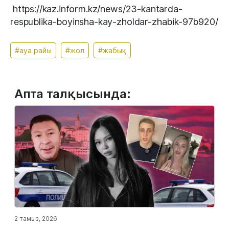
https://kaz.inform.kz/news/23-kantarda-
respublika-boyinsha-kay-zholdar-zhabik-97b920/
#ауа райы
#жол
#жабық
Апта талқысында:
2 тамыз, 2026