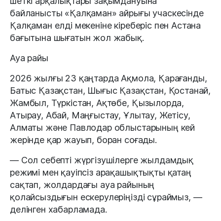
шеткі арқалықтары зақымдануына
байланысты «Қалқаман» айрығы учаскесінде
Қалқаман елді мекеніне кіреберіс пен Астана
бағытына шығатын жол жабық.
Ауа райы
2026 жылғы 23 қаңтарда Ақмола, Қарағанды,
Батыс Қазақстан, Шығыс Қазақстан, Қостанай,
Жамбыл, Түркістан, Ақтөбе, Қызылорда,
Атырау, Абай, Маңғыстау, Ұлытау, Жетісу,
Алматы және Павлодар облыстарының кей
жерінде қар жауып, боран соғады.
— Сол себепті жүргізушілерге жылдамдық
режимі мен қауіпсіз арақашықтықты қатаң
сақтап, жолдардағы ауа райының
қолайсыздығын ескерулеріңізді сұраймыз, —
делінген хабарламада.