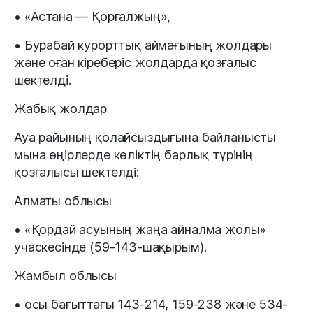
• «Астана — Қорғалжың»,
• Бурабай курорттық аймағының жолдары
және оған кіреберіс жолдарда қозғалыс
шектелді.
Жабық жолдар
Ауа райының қолайсыздығына байланысты
мына өңірлерде көліктің барлық түрінің
қозғалысы шектелді:
Алматы облысы
• «Қордай асуының жаңа айналма жолы»
учаскесінде (59-143-шақырым).
Жамбыл облысы
• осы бағыттағы 143-214, 159-238 және 534-