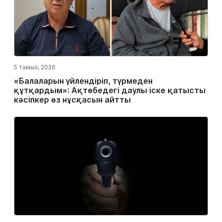
5 тамыз, 2026
«Балаларын үйлендіріп, түрмеден
құтқардым»: Ақтөбедегі даулы іске қатысты
кәсіпкер өз нұсқасын айтты