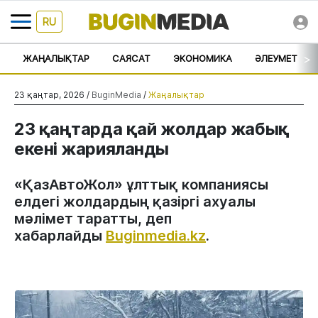
RU
>
ЖАҢАЛЫҚТАР
САЯСАТ
ЭКОНОМИКА
ӘЛЕУМЕТ
23 қаңтар, 2026 /
BuginMedia
/
Жаңалықтар
23 қаңтарда қай жолдар жабық
екені жарияланды
«ҚазАвтоЖол» ұлттық компаниясы
елдегі жолдардың қазіргі ахуалы
мәлімет таратты, деп
хабарлайды
Buginmedia.kz
.