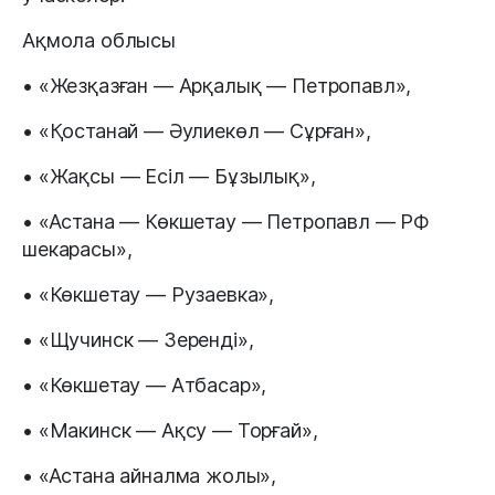
Ақмола облысы
• «Жезқазған — Арқалық — Петропавл»,
• «Қостанай — Әулиекөл — Сұрған»,
• «Жақсы — Есіл — Бұзылық»,
• «Астана — Көкшетау — Петропавл — РФ
шекарасы»,
• «Көкшетау — Рузаевка»,
• «Щучинск — Зеренді»,
• «Көкшетау — Атбасар»,
• «Макинск — Ақсу — Торғай»,
• «Астана айналма жолы»,