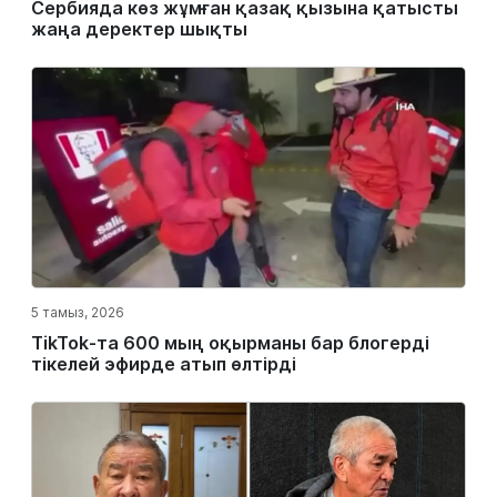
Сербияда көз жұмған қазақ қызына қатысты
жаңа деректер шықты
5 тамыз, 2026
TikTok-та 600 мың оқырманы бар блогерді
тікелей эфирде атып өлтірді