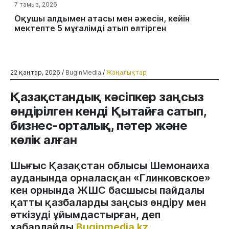
7 тамыз, 2026
Оқушы алдымен атасы мен әжесін, кейін
мектепте 5 мұғалімді атып өлтірген
22 қаңтар, 2026 /
BuginMedia
/
Жаңалықтар
Қазақстандық кәсіпкер заңсыз
өндірілген кенді Қытайға сатып,
бизнес-орталық, пәтер және
көлік алған
Шығыс Қазақстан облысы Шемонаиха
ауданында орналасқан «Глинковское»
кен орнында ЖШС басшысы пайдалы
қатты қазбаларды заңсыз өндіру мен
өткізуді ұйымдастырған, деп
хабарлайды
Buginmedia.kz
.