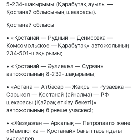
5-234-шақырымы (Қарабұтақ ауылы —
Қостанай облысының шекарасы).
Қостанай облысы
• «Қостанай — Рудный — Денисовка —
Комсомольское — Қарабұтақ» автожолының
234-501-шақырымы;
• «Қостанай — Әулиекөл — Сұрған»
автожолының 8-232-шақырымы;
• «Астана — Атбасар — Жақсы — Рузаевка —
Сарыкөл — Қостанай (айналма) — РФ
шекарасы (Қайрақ өткізу бекеті)»
автожолының бірнеше учаскесі;
• «Жезқазған — Арқалық — Петропавл» және
«Мамлютка — Қостанай» бағыттарындағы
учаскелер.