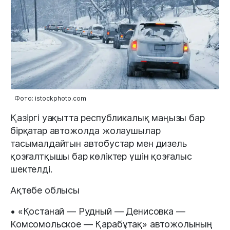
Фото: istockphoto.com
Қазіргі уақытта республикалық маңызы бар
бірқатар автожолда жолаушылар
тасымалдайтын автобустар мен дизель
қозғалтқышы бар көліктер үшін қозғалыс
шектелді.
Ақтөбе облысы
• «Қостанай — Рудный — Денисовка —
Комсомольское — Қарабұтақ» автожолының