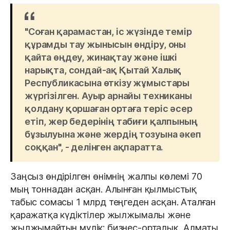
"Соған қарамастан, іс жүзінде темір
құрамды тау жынысын өндіру, оны
қайта өңдеу, жинақтау және ішкі
нарықта, сондай-ақ Қытай Халық
Республикасына өткізу жұмыстары
жүргізілген. Ауыр арнайы техниканы
қолдану қоршаған ортаға теріс әсер
етіп, жер бедерінің табиғи қалпының
бұзылуына және жердің тозуына әкеп
соққан", - делінген ақпаратта.
Заңсыз өндірілген өнімнің жалпы көлемі 70
мың тоннадан асқан. Алынған қылмыстық
табыс сомасы 1 млрд теңгеден асқан. Аталған
қаражатқа күдіктілер жылжымалы және
жылжымайтын мүлік: бизнес-орталық, Алматы