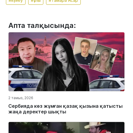
#күйеу
#ұлы
#Тамара Асар
Апта талқысында:
2 тамыз, 2026
Сербияда көз жұмған қазақ қызына қатысты
жаңа деректер шықты