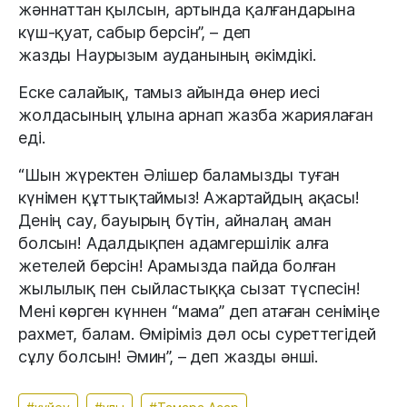
жәннаттан қылсын, артында қалғандарына
күш-қуат, сабыр берсін”, – деп
жазды Наурызым ауданының әкімдікі.
Еске салайық, тамыз айында өнер иесі
жолдасының ұлына арнап жазба жариялаған
еді.
“Шын жүректен Әлішер баламызды туған
күнімен құттықтаймыз! Ажартайдың ақасы!
Денің сау, бауырың бүтін, айналаң аман
болсын! Адалдықпен адамгершілік алға
жетелей берсін! Арамызда пайда болған
жылылық пен сыйластыққа сызат түспесін!
Мені көрген күннен “мама” деп атаған сеніміңе
рахмет, балам. Өміріміз дәл осы суреттегідей
сұлу болсын! Әмин”, – деп жазды әнші.