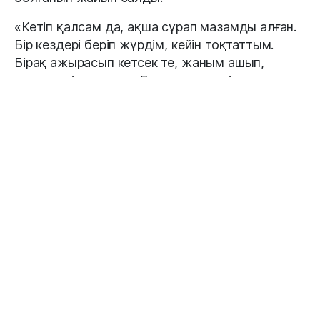
«Кетіп қалсам да, ақша сұрап мазамды алған.
Бір кездері беріп жүрдім, кейін тоқтаттым.
Бірақ ажырасып кетсек те, жаным ашып,
көмектесіп тұрдым. Достарым мені
тоқтатпаса, әлі де берер едім. Ақша бермей
қойған соң, мен туралы өтірік әңгімелер тарата
бастады», – деді ол.
Сөзінің соңында Дариға Бадықова әйел мен
еркектің табиғи рөліне қатысты өз ойын
білдірді:
«Әйелдің табиғаты – еркекті асырау емес.
Менің табиғатым оған қарсы шықты», – деп
түйіндеді актриса.
#актриса
#құпия
#Дариға Бадықова
#еркек