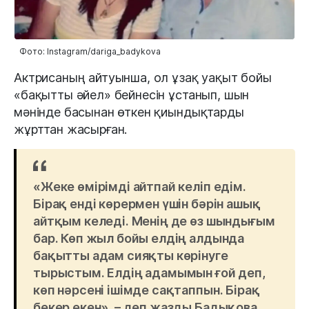
Фото: Instagram/dariga_badykova
Актрисаның айтуынша, ол ұзақ уақыт бойы
«бақытты әйел» бейнесін ұстанып, шын
мәнінде басынан өткен қиындықтарды
жұрттан жасырған.
«Жеке өмірімді айтпай келіп едім.
Бірақ енді көрермен үшін бәрін ашық
айтқым келеді. Менің де өз шындығым
бар. Көп жыл бойы елдің алдында
бақытты адам сияқты көрінуге
тырыстым. Елдің адамымын ғой деп,
көп нәрсені ішімде сақтаппын. Бірақ
бекер екен», – деп жазды Бадықова.