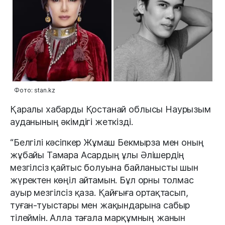
Фото: stan.kz
Қаралы хабарды Қостанай облысы Наурызым
ауданының әкімдігі жеткізді.
“Белгілі кәсіпкер Жұмаш Бекмырза мен оның
жұбайы Тамара Асардың ұлы Әлішердің
мезгілсіз қайтыс болуына байланысты шын
жүректен көңіл айтамын. Бұл орны толмас
ауыр мезгілсіз қаза. Қайғыға ортақтасып,
туған-туыстары мен жақындарына сабыр
тілеймін. Алла тағала марқұмның жанын