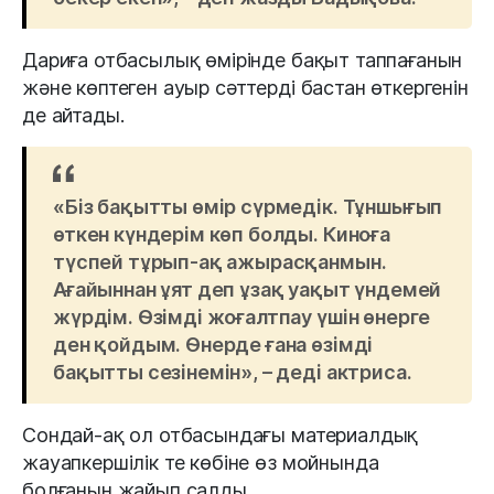
Дариға отбасылық өмірінде бақыт таппағанын
және көптеген ауыр сәттерді бастан өткергенін
де айтады.
«Біз бақытты өмір сүрмедік. Тұншығып
өткен күндерім көп болды. Киноға
түспей тұрып-ақ ажырасқанмын.
Ағайыннан ұят деп ұзақ уақыт үндемей
жүрдім. Өзімді жоғалтпау үшін өнерге
ден қойдым. Өнерде ғана өзімді
бақытты сезінемін», – деді актриса.
Сондай-ақ ол отбасындағы материалдық
жауапкершілік те көбіне өз мойнында
болғанын жайып салды.