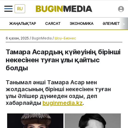
RU
>
ЖАҢАЛЫҚТАР
САЯСАТ
ЭКОНОМИКА
ӘЛЕУМЕТ
6 қазан, 2025 /
BuginMedia
/
Шоу-Бизнес
Тамара Асардың күйеуінің бірінші
некесінен туған ұлы қайтыс
болды
Танымал әнші Тамара Асар мен
жолдасының бірінші некесінен туған
ұлы Әлішер дүниеден озды, деп
хабарлайды
buginmedia.kz
.