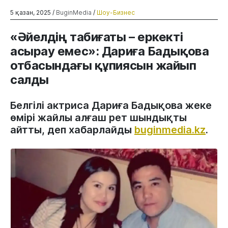
5 қазан, 2025 /
BuginMedia
/
Шоу-Бизнес
«Әйелдің табиғаты – еркекті
асырау емес»: Дариға Бадықова
отбасындағы құпиясын жайып
салды
Белгілі актриса Дариға Бадықова жеке
өмірі жайлы алғаш рет шындықты
айтты, деп хабарлайды
buginmedia.kz
.