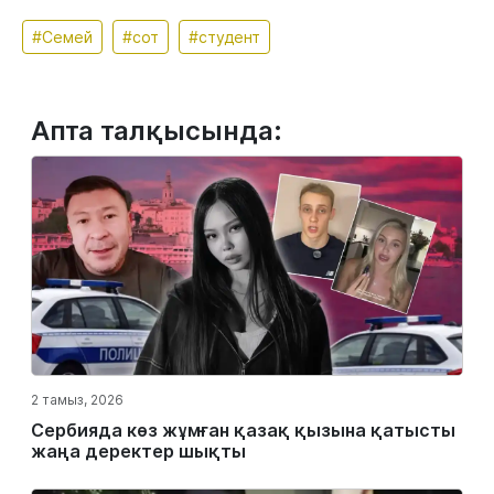
#Семей
#сот
#студент
Апта талқысында:
2 тамыз, 2026
Сербияда көз жұмған қазақ қызына қатысты
жаңа деректер шықты