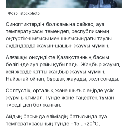
Фото: istockphoto
Синоптиктердің болжамына сәйкес, ауа
температурасы төмендеп, республиканың
оңтүстік-шығысы мен шығысындағы таулы
аудандарда жауын-шашын жаууы мүмкін.
Алғашқы онкүндікте Қазақстанның басым
бөлігінде ауа райы құбылады. Жаңбыр жауып,
кей жерде қатты жаңбыр жаууы мүмкін.
Найзағай ойнап, бұршақ жауады, жел соғады.
Солтүстік, орталық және шығыс өңірде үсік
жүруі ықтимал. Түнде және таңертең тұман
түседі деп болжанған.
Айдың басында еліміздің батысында ауа
температурасының түнде +15…+20°С,