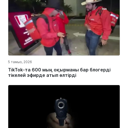
5 тамыз, 2026
TikTok-та 600 мың оқырманы бар блогерді
тікелей эфирде атып өлтірді