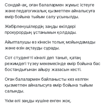
Сондай-ақ, оған балалармен жұмыс істеуге
және педагогикалық қызметпен айналысуға
өмір бойына тыйым салу ұсынылды.
Жәбірленушілердің заңды өкілдері
прокурордың ұстанымын қолдады.
Айыпталушы өз кінәсін толық мойындамады
және өзін ақтауды сұрады.
Сот студентті кінәлі деп танып, қатаң
режимдегі түзеу мекемесінде өмір бойына бас
бостандығынан айыру жазасын кесті.
Оған балалармен байланысты кез келген
қызметпен айналысуға өмір бойына тыйым
салынды.
Үкім әлі заңды күшіне енген жоқ.