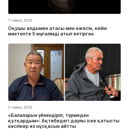
7 тамыз, 2026
Оқушы алдымен атасы мен әжесін, кейін
мектепте 5 мұғалімді атып өлтірген
5 тамыз, 2026
«Балаларын үйлендіріп, түрмеден
құтқардым»: Ақтөбедегі даулы іске қатысты
кәсіпкер өз нұсқасын айтты