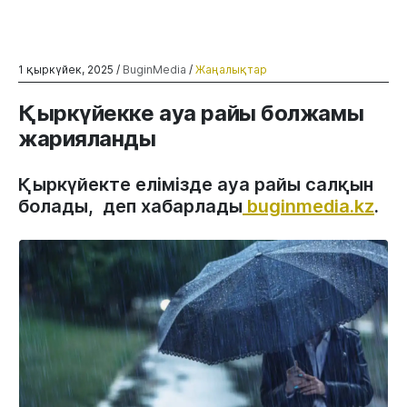
1 қыркүйек, 2025 /
BuginMedia
/
Жаңалықтар
Қыркүйекке ауа райы болжамы
жарияланды
Қыркүйекте елімізде ауа райы салқын
болады, деп хабарлады
buginmedia.kz
.