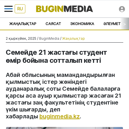
RU
>
ЖАҢАЛЫҚТАР
САЯСАТ
ЭКОНОМИКА
ӘЛЕУМЕТ
2 қыркүйек, 2025 /
BuginMedia
/
Жаңалықтар
Семейде 21 жастағы студент
өмір бойына сотталып кетті
Абай облысының мамандандырылған
қылмыстық істер жөніндегі
ауданаралық соты Семейде балаларға
қарсы аса ауыр қылмыстар жасаған 21
жастағы заң факультетінің студентіне
үкім шығарды, деп
хабарлады
buginmedia.kz
.