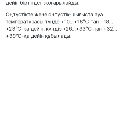
дейін біртіндеп жоғарылайды.
Оңтүстікте және оңтүстік-шығыста ауа
температурасы түнде +10…+18°С-тан +18…
+23°С-қа дейін, күндіз +26…+33°С-тан +32…
+39°С-қа дейін құбылады.
Қыркүйектің екінші және үшінші онкүндігінде
ауа температурасы жиі өзгереді.
Батыс, солтүстік-батыс аймақтарда ауа
температурасы түнде +13…+19°С-тан +2…
+12°С-қа дейін құбылады. Топырақ бетінде 3°
үсік болып, күндіз +25…+32°С-тан +18…
+26°С-қа дейін төмендейді.
Елдің солтүстігінде, орталығында және
шығысында ауа температурасының түнде +1…
+6°С-тан, үшінші онкүндікте +1…-6°С үсік