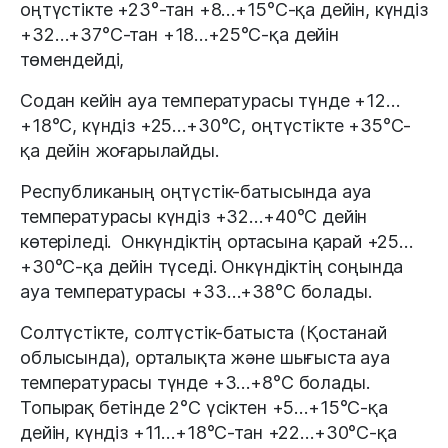
оңтүстікте +23°-тан +8…+15°С-қа дейін, күндіз
+32…+37°С-тан +18…+25°С-қа дейін
төмендейді,
Содан кейін ауа температурасы түнде +12…
+18°С, күндіз +25…+30°С, оңтүстікте +35°С-
қа дейін жоғарылайды.
Республиканың оңтүстік-батысында ауа
температурасы күндіз +32…+40°С дейін
көтеріледі. Онкүндіктің ортасына қарай +25…
+30°С-қа дейін түседі. Онкүндіктің соңында
ауа температурасы +33…+38°С болады.
Солтүстікте, солтүстік-батыста (Қостанай
облысында), орталықта және шығыста ауа
температурасы түнде +3…+8°С болады.
Топырақ бетінде 2°С үсіктен +5…+15°С-қа
дейін, күндіз +11…+18°С-тан +22…+30°С-қа