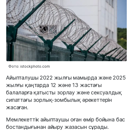
Фото: istockphoto.com
Айыпталушы 2022 жылғы мамырда және 2025
жылғы қаңтарда 12 және 13 жастағы
балаларға қатысты зорлау және сексуалдық
сипаттағы зорлық-зомбылық әрекеттерін
жасаған.
Мемлекеттік айыптаушы оған өмір бойына бас
бостандығынан айыру жазасын сұрады.