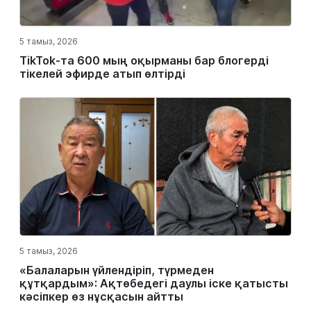
5 тамыз, 2026
TikTok-та 600 мың оқырманы бар блогерді
тікелей эфирде атып өлтірді
5 тамыз, 2026
«Балаларын үйлендіріп, түрмеден
құтқардым»: Ақтөбедегі даулы іске қатысты
кәсіпкер өз нұсқасын айтты