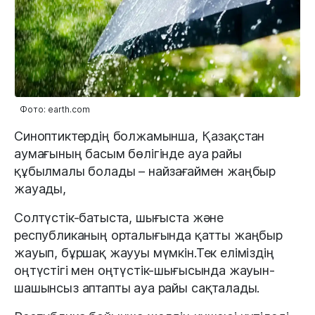
Фото: earth.com
Синоптиктердің болжамынша, Қазақстан
аумағының басым бөлігінде ауа райы
құбылмалы болады – найзағаймен жаңбыр
жауады,
Солтүстік-батыста, шығыста және
республиканың орталығында қатты жаңбыр
жауып, бұршақ жаууы мүмкін.Тек еліміздің
оңтүстігі мен оңтүстік-шығысында жауын-
шашынсыз аптапты ауа райы сақталады.