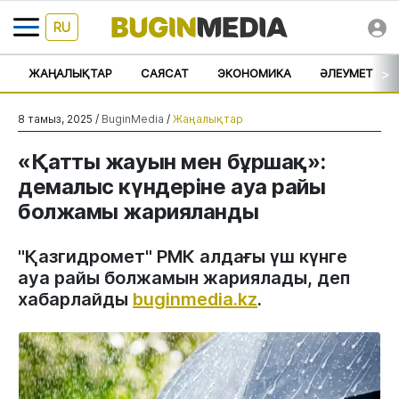
RU
>
ЖАҢАЛЫҚТАР
САЯСАТ
ЭКОНОМИКА
ӘЛЕУМЕТ
8 тамыз, 2025 /
BuginMedia
/
Жаңалықтар
«Қатты жауын мен бұршақ»:
демалыс күндеріне ауа райы
болжамы жарияланды
"Қазгидромет" РМК алдағы үш күнге
ауа райы болжамын жариялады, деп
хабарлайды
buginmedia.kz
.