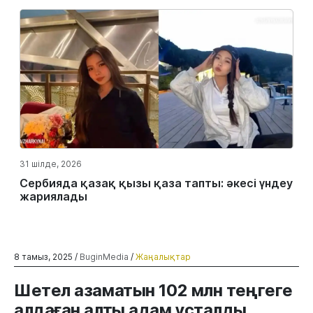
31 шілде, 2026
Сербияда қазақ қызы қаза тапты: әкесі үндеу
жариялады
8 тамыз, 2025 /
BuginMedia
/
Жаңалықтар
Шетел азаматын 102 млн теңгеге
алдаған алты адам ұсталды