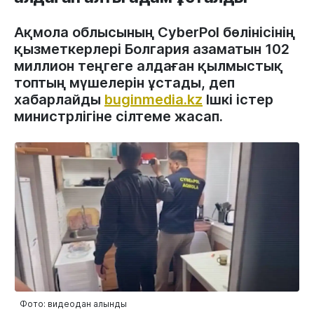
Ақмола облысының CyberPol бөлінісінің
қызметкерлері Болгария азаматын 102
миллион теңгеге алдаған қылмыстық
топтың мүшелерін ұстады, деп
хабарлайды
buginmedia.kz
Ішкі істер
министрлігіне сілтеме жасап.
Фото: видеодан алынды