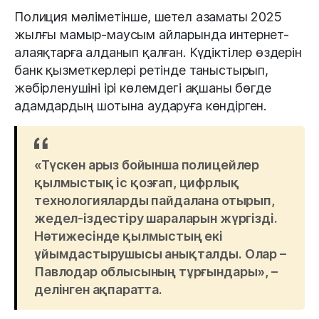
Полиция мәліметінше, шетел азаматы 2025
жылғы мамыр-маусым айларында интернет-
алаяқтарға алданып қалған. Күдіктілер өздерін
банк қызметкерлері ретінде таныстырып,
жәбірленушіні ірі көлемдегі ақшаны бөгде
адамдардың шотына аударуға көндірген.
«Түскен арыз бойынша полицейлер
қылмыстық іс қозғап, цифрлық
технологияларды пайдалана отырып,
жедел-іздестіру шараларын жүргізді.
Нәтижесінде қылмыстың екі
ұйымдастырушысы анықталды. Олар –
Павлодар облысының тұрғындары», –
делінген ақпаратта.