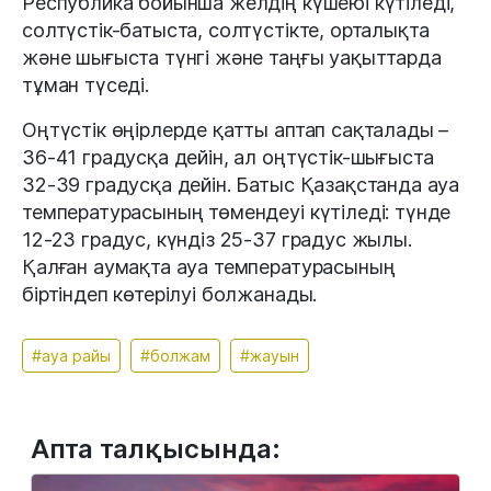
Республика бойынша желдің күшеюі күтіледі,
солтүстік-батыста, солтүстікте, орталықта
және шығыста түнгі және таңғы уақыттарда
тұман түседі.
Оңтүстік өңірлерде қатты аптап сақталады –
36-41 градусқа дейін, ал оңтүстік-шығыста
32-39 градусқа дейін. Батыс Қазақстанда ауа
температурасының төмендеуі күтіледі: түнде
12-23 градус, күндіз 25-37 градус жылы.
Қалған аумақта ауа температурасының
біртіндеп көтерілуі болжанады.
#ауа райы
#болжам
#жауын
Апта талқысында: