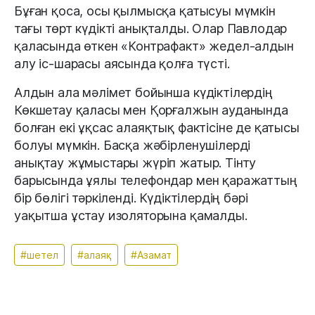
Бұған қоса, осы қылмысқа қатысуы мүмкін
тағы төрт күдікті анықталды. Олар Павлодар
қаласында өткен «Контрафакт» жедел-алдын
алу іс-шарасы аясында қолға түсті.
Алдын ала мәлімет бойынша күдіктілердің
Көкшетау қаласы мен Қорғалжын ауданында
болған екі ұқсас алаяқтық фактісіне де қатысы
болуы мүмкін. Басқа жәбірленушілерді
анықтау жұмыстары жүріп жатыр. Тінту
барысында ұялы телефондар мен қаражаттың
бір бөлігі тәркіленді. Күдіктілердің бәрі
уақытша ұстау изоляторына қамалды.
#шетел
#алаяқ
#Азамат
Апта талқысында: