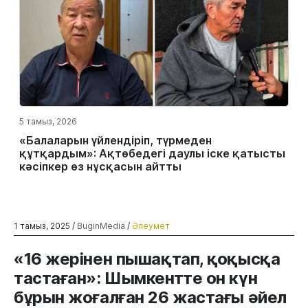
5 тамыз, 2026
«Балаларын үйлендіріп, түрмеден
құтқардым»: Ақтөбедегі даулы іске қатысты
кәсіпкер өз нұсқасын айтты
1 тамыз, 2025 /
BuginMedia
/
Әлеумет
«16 жерінен пышақтап, қоқысқа
тастаған»: Шымкентте он күн
бұрын жоғалған 26 жастағы әйел