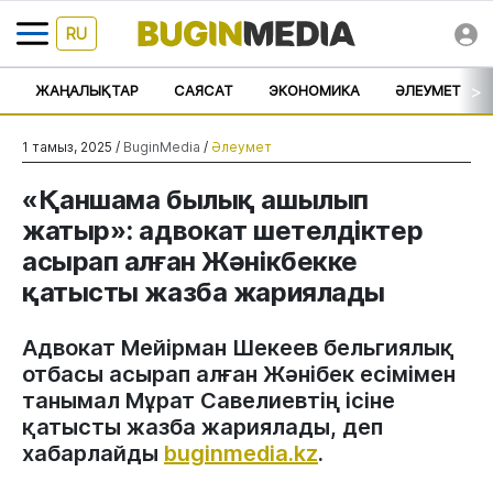
RU
>
ЖАҢАЛЫҚТАР
САЯСАТ
ЭКОНОМИКА
ӘЛЕУМЕТ
1 тамыз, 2025 /
BuginMedia
/
Әлеумет
«Қаншама былық ашылып
жатыр»: адвокат шетелдіктер
асырап алған Жәнікбекке
қатысты жазба жариялады
Адвокат Мейірман Шекеев бельгиялық
отбасы асырап алған Жәнібек есімімен
танымал Мұрат Савелиевтің ісіне
қатысты жазба жариялады, деп
хабарлайды
buginmedia.kz
.