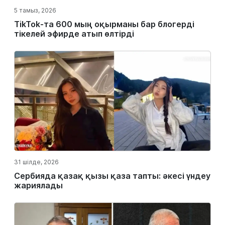
5 тамыз, 2026
TikTok-та 600 мың оқырманы бар блогерді
тікелей эфирде атып өлтірді
31 шілде, 2026
Сербияда қазақ қызы қаза тапты: әкесі үндеу
жариялады