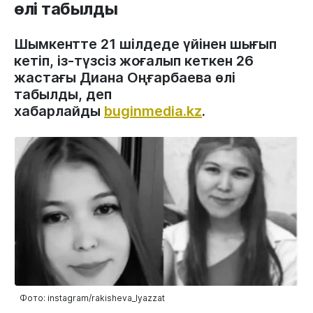
өлі табылды
Шымкентте 21 шілдеде үйінен шығып
кетіп, із-түзсіз жоғалып кеткен 26
жастағы Диана Оңғарбаева өлі
табылды, деп
хабарлайды
buginmedia.kz
.
Фото: instagram/rakisheva_lyazzat