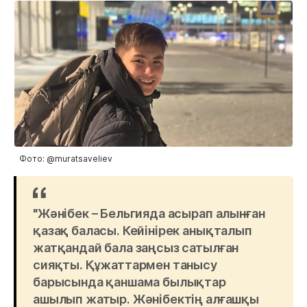
Фото: @muratsaveliev
"Жәнібек – Бельгияда асырап алынған
қазақ баласы. Кейінірек анықталып
жатқандай бала заңсыз сатылған
сияқты. Құжаттармен танысу
барысында қаншама былықтар
ашылып жатыр. Жәнібектің алғашқы