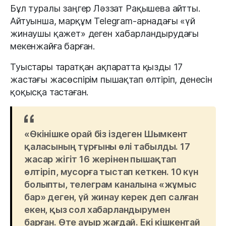
Бұл туралы заңгер Ләззат Рақышева айтты.
Айтуынша, марқұм Telegram-арнадағы «үй
жинаушы қажет» деген хабарландырудағы
мекенжайға барған.
Туыстары таратқан ақпаратта қызды 17
жастағы жасөспірім пышақтап өлтіріп, денесін
қоқысқа тастаған.
«Өкінішке орай біз іздеген Шымкент
қаласының тұрғыны өлі табылды. 17
жасар жігіт 16 жерінен пышақтап
өлтіріп, мусорға тыстап кеткен. 10 күн
болыпты, телеграм каналына «жұмыс
бар» деген, үй жинау керек деп салған
екен, қыз сол хабарландырумен
барған. Өте ауыр жағдай. Екі кішкентай