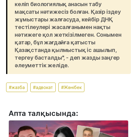
келіп биологиялық анасын табу
мақсаты нәтижесіз болған. Қазір іздеу
жұмыстары жалғасуда, кейбір ДНҚ
тестілеулері жасалғанымен нақты
нәтижеге қол жеткізілмеген. Сонымен
қатар, бұл жағдайға қатысты
Қазақстанда қылмыстық іс ашылып,
тергеу басталды", - деп жазды заңгер
әлеуметтік желіде.
#жазба
#адвокат
#Жәнібек
Апта талқысында: