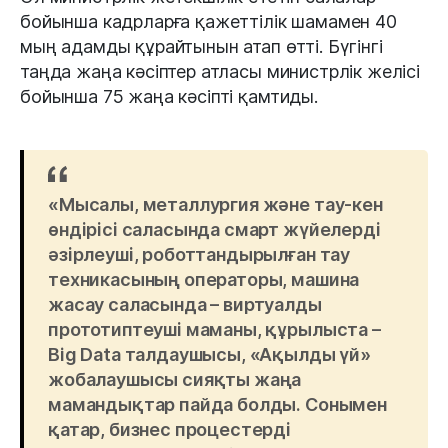
бойынша кадрларға қажеттілік шамамен 40
мың адамды құрайтынын атап өтті. Бүгінгі
таңда жаңа кәсіптер атласы министрлік желісі
бойынша 75 жаңа кәсіпті қамтиды.
«Мысалы, металлургия және тау-кен
өндірісі саласында смарт жүйелерді
әзірлеуші, роботтандырылған тау
техникасының операторы, машина
жасау саласында – виртуалды
прототиптеуші маманы, құрылыста –
Big Data талдаушысы, «Ақылды үй»
жобалаушысы сияқты жаңа
мамандықтар пайда болды. Сонымен
қатар, бизнес процестерді