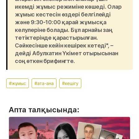
икемді жұмыс режиміне көшеді. Олар
жұмыс кестесін өздері белгілейді
және 9:30-10:00 қарай жұмысқа
келулеріне болады. Бұл арнайы заң
тетіктерінде қарастырылған.
Сәйкесінше кейін кешірек кетеді", –
дейді Абулхатин Үкімет отырысынан
соң өткен брифингте.
#жұмыс
#ата-ана
#кешігу
Апта талқысында: