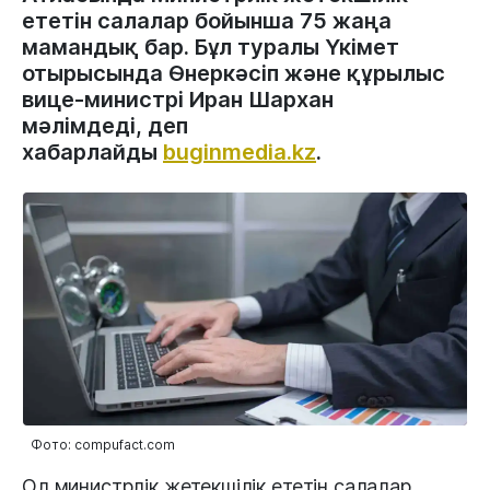
ететін салалар бойынша 75 жаңа
мамандық бар. Бұл туралы Үкімет
отырысында Өнеркәсіп және құрылыс
вице-министрі Иран Шархан
мәлімдеді, деп
хабарлайды
buginmedia.kz
.
Фото: compufact.com
Ол министрлік жетекшілік ететін салалар