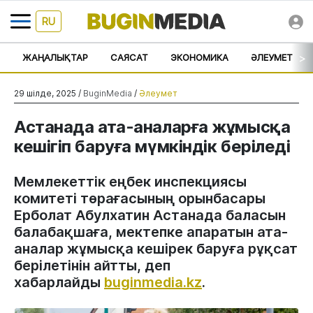
RU
>
ЖАҢАЛЫҚТАР
САЯСАТ
ЭКОНОМИКА
ӘЛЕУМЕТ
29 шілде, 2025 /
BuginMedia
/
Әлеумет
Астанада ата-аналарға жұмысқа
кешігіп баруға мүмкіндік беріледі
Мемлекеттік еңбек инспекциясы
комитеті төрағасының орынбасары
Ерболат Абулхатин Астанада баласын
балабақшаға, мектепке апаратын ата-
аналар жұмысқа кешірек баруға рұқсат
берілетінін айтты, деп
хабарлайды
buginmedia.kz
.