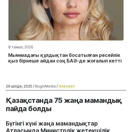
8 тамыз, 2026
Мьянмадағы құлдықтан босатылған ресейлік
қыз бірнеше айдан соң БАӘ-де жоғалып кетті
29 шілде, 2025 /
BuginMedia
/
Әлеумет
Қазақстанда 75 жаңа мамандық
пайда болды
Бүгінгі күні жаңа мамандықтар
Атласында Министрлік жетекшілік