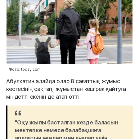
Фото: today.com
Абулхатин алайда олар 8 сағаттық жұмыс
кестесінің сақтап, жұмыстан кешірек қайтуға
міндетті екенін де атап өтті.
"Оқу жылы басталған кезде баласын
мектепке немесе балабақшаға
апаратын әкелер мен аналар үшін