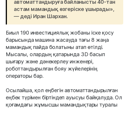
автоматтандыруға байланысты 40-тан
астам мамандық өзгеріске ұшырады»,
— деді Иран Шархан.
Биыл 190 инвестициялық жобаны іске қосу
барысында машина жасауда тағы 8 жаңа
мамандық пайда болатыны атап өтілді.
Мысалы, олардың қатарында 3D басып
шығару және дәнекерлеу инженері,
роботтандырылған бояу жүйелерінің
операторы бар.
Осылайша, қол еңбегін автоматтандырылған
еңбек түрімен біртіндеп ауысуы байқалуда. Ол
қоғамдағы жұмысшы мамандықтары туралы
түсінікті түбегейлі өзгертуге мүмкіндік береді.
#мамандық
#жұмыс