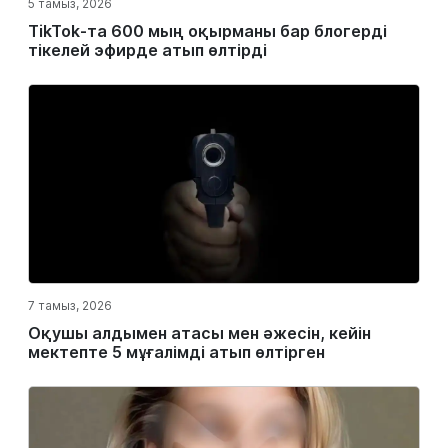
5 тамыз, 2026
TikTok-та 600 мың оқырманы бар блогерді
тікелей эфирде атып өлтірді
7 тамыз, 2026
Оқушы алдымен атасы мен әжесін, кейін
мектепте 5 мұғалімді атып өлтірген