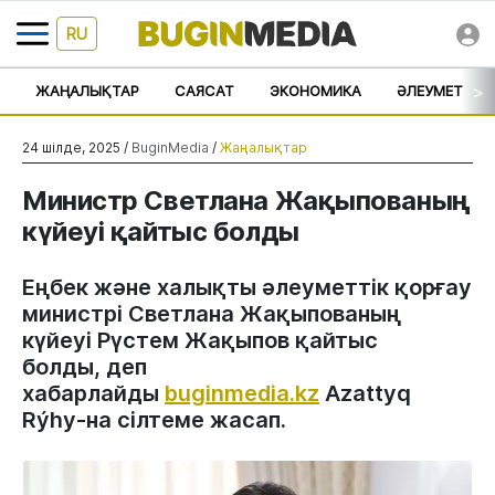
RU
>
ЖАҢАЛЫҚТАР
САЯСАТ
ЭКОНОМИКА
ӘЛЕУМЕТ
24 шілде, 2025 /
BuginMedia
/
Жаңалықтар
Министр Светлана Жақыпованың
күйеуі қайтыс болды
Еңбек және халықты әлеуметтік қорғау
министрі Светлана Жақыпованың
күйеуі Рүстем Жақыпов қайтыс
болды, деп
хабарлайды
buginmedia.kz
Azattyq
Rýhy-на сілтеме жасап.