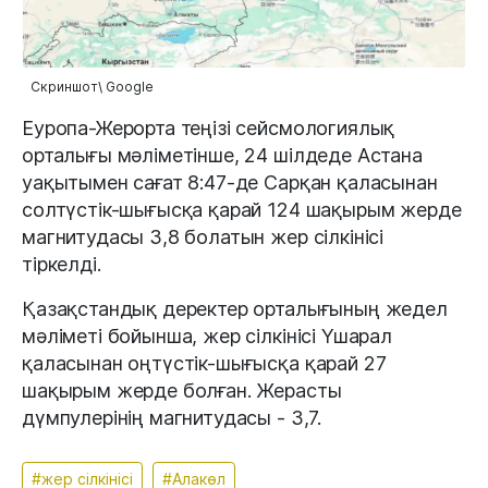
Скриншот\ Google
Еуропа-Жерорта теңізі сейсмологиялық
орталығы мәліметінше, 24 шілдеде Астана
уақытымен сағат 8:47-де Сарқан қаласынан
солтүстік-шығысқа қарай 124 шақырым жерде
магнитудасы 3,8 болатын жер сілкінісі
тіркелді.
Қазақстандық деректер орталығының жедел
мәліметі бойынша, жер сілкінісі Үшарал
қаласынан оңтүстік-шығысқа қарай 27
шақырым жерде болған. Жерасты
дүмпулерінің магнитудасы - 3,7.
#жер сілкінісі
#Алакөл