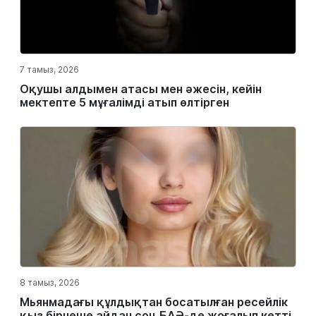
7 тамыз, 2026
Оқушы алдымен атасы мен әжесін, кейін
мектепте 5 мұғалімді атып өлтірген
8 тамыз, 2026
Мьянмадағы құлдықтан босатылған ресейлік
қыз бірнеше айдан соң БАӘ-де жоғалып кетті