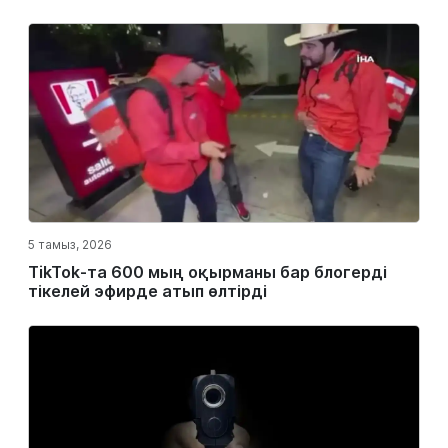
5 тамыз, 2026
TikTok-та 600 мың оқырманы бар блогерді
тікелей эфирде атып өлтірді