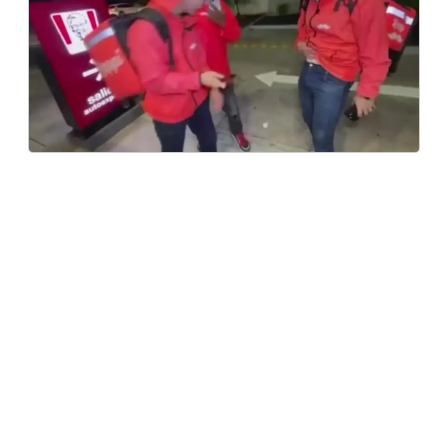
5 тамыз, 2026
TikTok-та 600 мың оқырманы бар блогерді
тікелей эфирде атып өлтірді