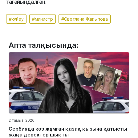
тағайындалған.
#күйеу
#министр
#Светлана Жақыпова
Апта талқысында:
2 тамыз, 2026
Сербияда көз жұмған қазақ қызына қатысты
жаңа деректер шықты