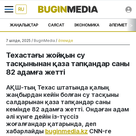
RU
>
ЖАҢАЛЫҚТАР
САЯСАТ
ЭКОНОМИКА
ӘЛЕУМЕТ
7 шілде, 2025 /
BuginMedia
/
Әлемде
Техастағы жойқын су
тасқынынан қаза тапқандар саны
82 адамға жетті
АҚШ-тың Техас штатында қалың
жаңбырдан кейін болған су тасқыны
салдарынан қаза тапқандар саны
кемінде 82 адамға жетті. Ондаған адам
әлі күнге дейін із-түссіз
жоғалғандар қатарында, деп
хабарлайды
buginmedia.kz
CNN-ге