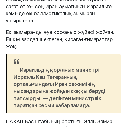
сағат өткен соң Иран аумағынан Израильге
кемінде екі баллистикалық зымыран
ұшырылған.
Екі зымыранды әуе қорғаныс жүйесі жойған.
Ешкім зардап шекпеген, қираған ғимараттар
жоқ.
— Израильдің қорғаныс министрі
Исраэль Кац Тегеранның
орталығындағы Иран режимінің
нысандарына жойқын соққы беруді
тапсырды, — делінген министрлік
таратқан ресми хабарламада.
ЦАХАЛ Бас штабының бастығы Эяль Замир