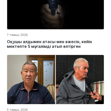
7 тамыз, 2026
Оқушы алдымен атасы мен әжесін, кейін
мектепте 5 мұғалімді атып өлтірген
5 тамыз, 2026