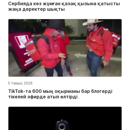
Сербияда көз жұмған қазақ қызына қатысты
жаңа деректер шықты
5 тамыз, 2026
TikTok-та 600 мың оқырманы бар блогерді
тікелей эфирде атып өлтірді