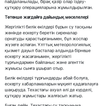
пайдаланылады, бірақ қазір олар іздеу-
құтқару операцияларына жұмылдырылған.
Төтенше жағдайға дайындық мәселелері
Жергілікті билік өкілдері бұрын су тасқыны
жөнінде ескерту беретін сиреналар
орнатуды қарастырғанымен, бұл жоспар
жүзеге аспаған. Ұлттық метеорологиялық
қызмет дауыл басталар алдында бірнеше
ескерту жасағанымен, жергілікті
тұрғындармен байланыс және агенттік
жұмысы сынға ұшырап отыр.
Билік өкілдері тұрғындарды абай болуға,
ескерту хабарламаларын мұқият қадағалауға
шақыруда. Техастағы ахуал әлі де күрделі,
құтқару жұмыстары жалғасып жатыр.
Бұған дейін, Техастағы су тасқынына