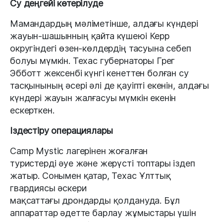
Су деңгейі көтерілуде
Мамандардың мәліметінше, алдағы күндері
жауын-шашынның қайта күшеюі Керр
округіндегі өзен-көлдердің тасуына себеп
болуы мүмкін. Техас губернаторы Грег
Эбботт жексенбі күнгі кенеттен болған су
тасқынының әсері әлі де қауіпті екенін, алдағы
күндері жауын жалғасуы мүмкін екенін
ескерткен.
Іздестіру операциялары
Camp Mystic лагерінен жоғалған
туристерді әуе және жерүсті топтары іздеп
жатыр. Сонымен қатар, Техас Ұлттық
гвардиясы әскери
мақсаттағы дрондарды қолдануда. Бұл
аппараттар әдетте барлау жұмыстары үшін