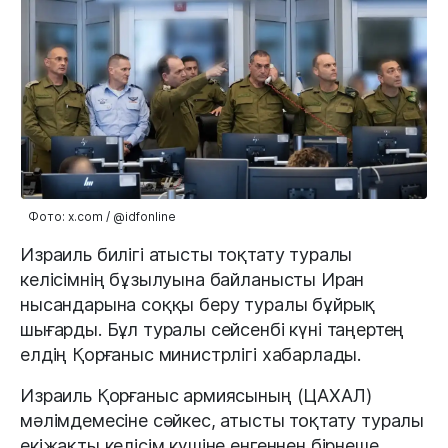
Фото: x.com / @idfonline
Израиль билігі атысты тоқтату туралы
келісімнің бұзылуына байланысты Иран
нысандарына соққы беру туралы бұйрық
шығарды. Бұл туралы сейсенбі күні таңертең
елдің Қорғаныс министрлігі хабарлады.
Израиль Қорғаныс армиясының (ЦАХАЛ)
мәлімдемесіне сәйкес, атысты тоқтату туралы
екіжақты келісім күшіне енгеннен бірнеше