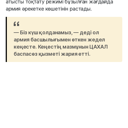
атысты тоқтату режимі бұзылған жағдайда
армия әрекетке көшетінін растады.
— Біз күш қолданамыз, — деді ол
армия басшылығымен өткен жедел
кеңесте. Кеңестің мазмұнын ЦАХАЛ
баспасөз қызметі жария етті.
Израильдің солтүстігінде әуе дабылы іске
қосылды, билік тұрғындарға арнайы нұсқау
келмейінше, қауіпсіз жерде болуға кеңес
берді.
Сонымен қатар, Иранның мемлекеттік ақпарат
құралдары — ISNA агенттігі мен IRIB
телерадиокорпорациясы Израильге зымыран
жіберілгенін жоққа шығарып, Тель-Авивтің