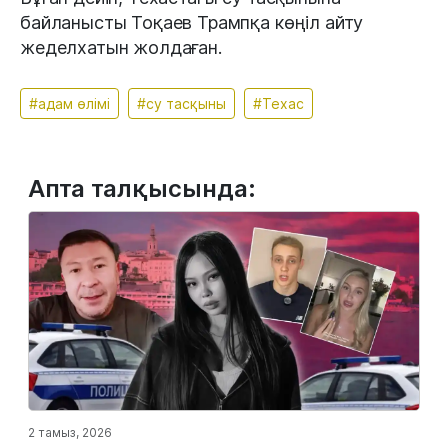
байланысты Тоқаев Трампқа көңіл айту
жеделхатын жолдаған.
#адам өлімі
#су тасқыны
#Техас
Апта талқысында:
2 тамыз, 2026