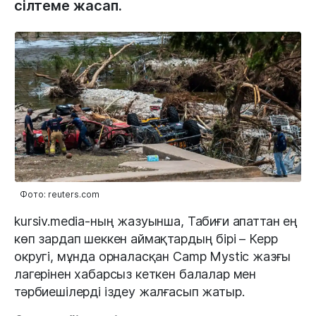
сілтеме жасап.
Фото: reuters.com
kursiv.media-ның жазуынша, Табиғи апаттан ең
көп зардап шеккен аймақтардың бірі – Керр
округі, мұнда орналасқан Camp Mystic жазғы
лагерінен хабарсыз кеткен балалар мен
тәрбиешілерді іздеу жалғасып жатыр.