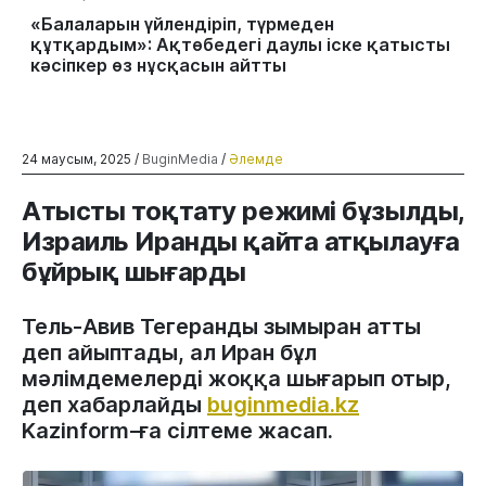
«Балаларын үйлендіріп, түрмеден
құтқардым»: Ақтөбедегі даулы іске қатысты
кәсіпкер өз нұсқасын айтты
24 маусым, 2025 /
BuginMedia
/
Әлемде
Атысты тоқтату режимі бұзылды,
Израиль Иранды қайта атқылауға
бұйрық шығарды
Тель-Авив Тегеранды зымыран атты
деп айыптады, ал Иран бұл
мәлімдемелерді жоққа шығарып отыр,
деп хабарлайды
buginmedia.kz
Kazinform-ға сілтеме жасап.