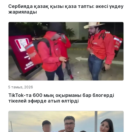
Сербияда қазақ қызы қаза тапты: әкесі үндеу
жариялады
5 тамыз, 2026
TikTok-та 600 мың оқырманы бар блогерді
тікелей эфирде атып өлтірді