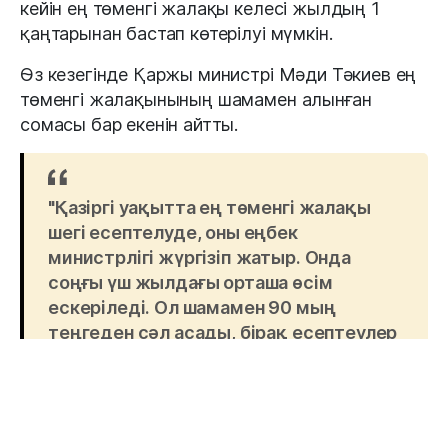
кейін ең төменгі жалақы келесі жылдың 1
қаңтарынан бастап көтерілуі мүмкін.
Өз кезегінде Қаржы министрі Мәди Тәкиев ең
төменгі жалақынының шамамен алынған
сомасы бар екенін айтты.
"Қазіргі уақытта ең төменгі жалақы
шегі есептелуде, оны еңбек
министрлігі жүргізіп жатыр. Онда
соңғы үш жылдағы орташа өсім
ескеріледі. Ол шамамен 90 мың
теңгеден сәл асады, бірақ есептеулер
әлі де жүргізілуде. Ұлттық экономика
министрлігі де есептеулер жүргізіп
жатыр", - деді Қаржы министрі Мәди
Тәкиев.