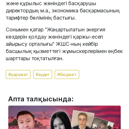
және құрылыс жөніндегі басқарушы
директордың м.а., экономика басқармасының
тарифтер бөлімінің бастығы.
Сонымен қатар "Жаңартылатын энергия
көздерін қолдау жөніндегі қаржы-есеп
айырысу орталығы" ЖШС-ның кейбір
басшылық қызметтегі жұмыскерлерімен еңбек
шарттары тоқтатылған.
#қаражат
#аудит
#бюджет
Апта талқысында: