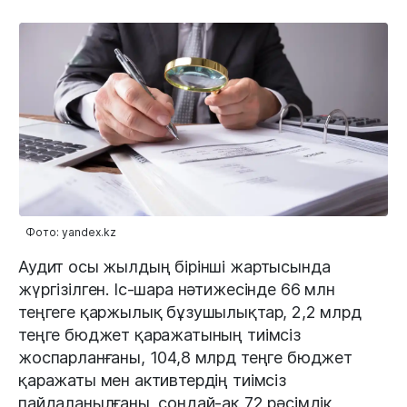
Фото: yandex.kz
Аудит осы жылдың бірінші жартысында
жүргізілген. Іс-шара нәтижесінде 66 млн
теңгеге қаржылық бұзушылықтар, 2,2 млрд
теңге бюджет қаражатының тиімсіз
жоспарланғаны, 104,8 млрд теңге бюджет
қаражаты мен активтердің тиімсіз
пайдаланылғаны, сондай-ақ 72 рәсімдік