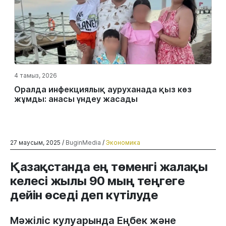
4 тамыз, 2026
Оралда инфекциялық ауруханада қыз көз
жұмды: анасы үндеу жасады
27 маусым, 2025 /
BuginMedia
/
Экономика
Қазақстанда ең төменгі жалақы
келесі жылы 90 мың теңгеге
дейін өседі деп күтілуде
Мәжіліс кулуарында Еңбек және