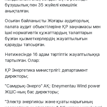
бұзушылық пен 35 жүйелі кемшілік
анықталған.
Осыған байланысты Жоғары аудиторлық
палата аудит объектілеріне ҚР заңнамасы мен
ішкі нормативтік құжаттардың талаптарын
бұзған қызметкерлердің жауаптылығын
қарауды тапсырған.
Нәтижесінде 16 адам тәртіптік жауаптылыққа
тартылған. Олар:
ҚР Энергетика министрлігі: департамент
директоры;
"Самұрық-Энерго" АҚ: Eneymentau Wind power
ЖШС-ның бас директоры;
"Электр энергиясы және қуаты нарығының