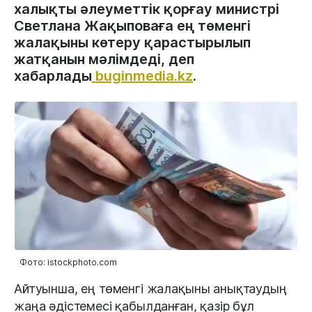
халықты әлеуметтік қорғау министрі
Светлана Жақыповаға ең төменгі
жалақыны көтеру қарастырылып
жатқанын мәлімдеді, деп
хабарлады
buginmedia.kz
.
Фото: istockphoto.com
Айтуынша, ең төменгі жалақыны анықтаудың
жаңа әдістемесі қабылданған, қазір бұл