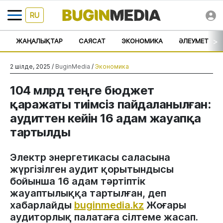
RU
>
ЖАҢАЛЫҚТАР
САЯСАТ
ЭКОНОМИКА
ӘЛЕУМЕТ
2 шілде, 2025 /
BuginMedia
/
Экономика
104 млрд теңге бюджет
қаражаты тиімсіз пайдаланылған:
аудиттен кейін 16 адам жауапқа
тартылды
Электр энергетикасы саласына
жүргізілген аудит қорытындысы
бойынша 16 адам тәртіптік
жауаптылыққа тартылған, деп
хабарлайды
buginmedia.kz
Жоғары
аудиторлық палатаға сілтеме жасап.