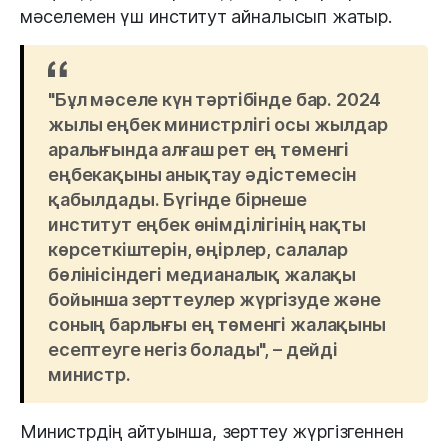
мәселемен үш институт айналысып жатыр.
"Бұл мәселе күн тәртібінде бар. 2024
жылы еңбек министрлігі осы жылдар
аралығында алғаш рет ең төменгі
еңбекақыны анықтау әдістемесін
қабылдады. Бүгінде бірнеше
институт еңбек өнімділігінің нақты
көрсеткіштерін, өңірлер, салалар
бөлінісіндегі медианалық жалақы
бойынша зерттеулер жүргізуде және
соның барлығы ең төменгі жалақыны
есептеуге негіз болады", – дейді
министр.
Министрдің айтуынша, зерттеу жүргізгеннен