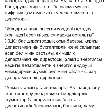
қазақстандық операторы" АҚ: қаржы жөніндегі
басқарушы директор – басқарма мүшесі,
цифрлық қамтамасыз ету департаментінің
директоры;
"Жаңартылатын энергия көздерін қолдау
жөніндегі есеп айырысу-қаржы орталығы"
ЖШС: бас директордың орынбасары, қаржы
департаментінің бухгалтерлік және салықтық
есеп бөлімінің бастығы, әкімшілік
департаментінің директоры, электр энергиясы
нарығы департаментінің энергия өндіруші
ұйымдармен жұмыс бөлімінің бастығы, заң
департаментінің директоры;
"Алматы электр станциялары" АҚ: пайдалану
және жөндеу департаменті мердігерлік
жұмыстар басқармасының бастығы,
диспетчерлік басқарманың бастығы, даму