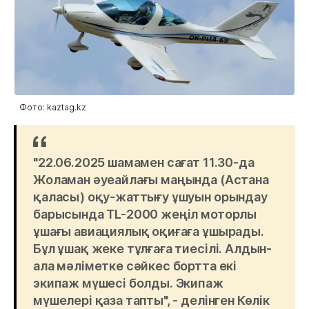
Фото: kaztag.kz
"22.06.2025 шамамен сағат 11.30-да
Жоламан әуеайлағы маңында (Астана
қаласы) оқу-жаттығу ұшуын орындау
барысында TL-2000 жеңіл моторлы
ұшағы авиациялық оқиғаға ұшырады.
Бұл ұшақ жеке тұлғаға тиесілі. Алдын-
ала мәліметке сәйкес бортта екі
экипаж мүшесі болды. Экипаж
мүшелері қаза тапты", - делінген Көлік