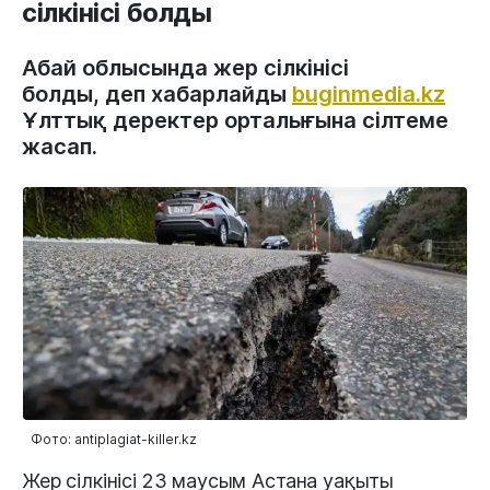
сілкінісі болды
Абай облысында жер сілкінісі
болды, деп хабарлайды
buginmedia.kz
Ұлттық деректер орталығына сілтеме
жасап.
Фото: antiplagiat-killer.kz
Жер сілкінісі 23 маусым Астана уақыты