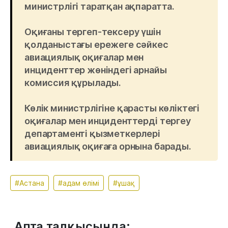
министрлігі таратқан ақпаратта.
Оқиғаны тергеп-тексеру үшін
қолданыстағы ережеге сәйкес
авиациялық оқиғалар мен
инциденттер жөніндегі арнайы
комиссия құрылады.
Көлік министрлігіне қарасты көліктегі
оқиғалар мен инциденттерді тергеу
департаменті қызметкерлері
авиациялық оқиғаға орнына барады.
#Астана
#адам өлімі
#ұшақ
Апта талқысында: