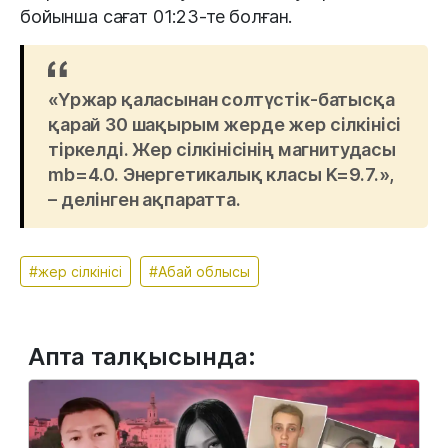
бойынша сағат 01:23-те болған.
«Үржар қаласынан солтүстік-батысқа
қарай 30 шақырым жерде жер сілкінісі
тіркелді. Жер сілкінісінің магнитудасы
mb=4.0. Энергетикалық класы K=9.7.»,
– делінген ақпаратта.
#жер сілкінісі
#Абай облысы
Апта талқысында: