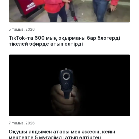
5 тамыз, 2026
TikTok-та 600 мың оқырманы бар блогерді
тікелей эфирде атып өлтірді
7 тамыз, 2026
Оқушы алдымен атасы мен әжесін, кейін
мектепте 5 мұғалімді атып өлтірген