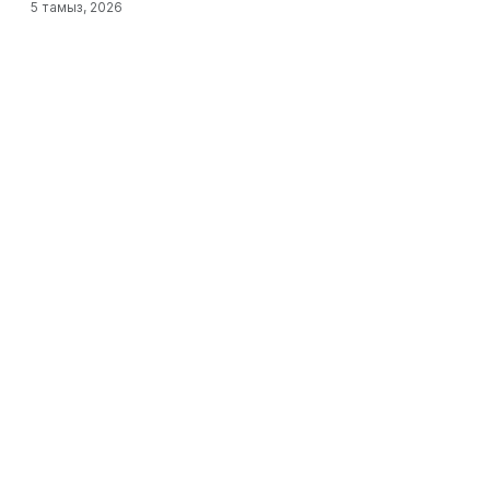
5 тамыз, 2026
TikTok-та 600 мың оқырманы бар блогерді
тікелей эфирде атып өлтірді
7 тамыз, 2026
Оқушы алдымен атасы мен әжесін, кейін
мектепте 5 мұғалімді атып өлтірген