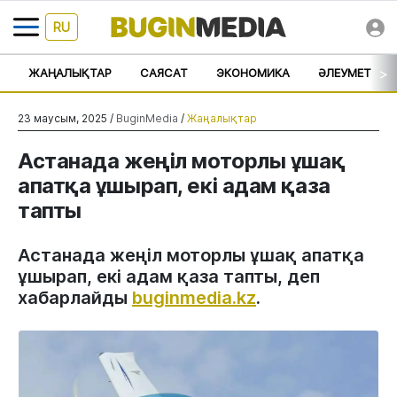
RU
>
ЖАҢАЛЫҚТАР
САЯСАТ
ЭКОНОМИКА
ӘЛЕУМЕТ
23 маусым, 2025 /
BuginMedia
/
Жаңалықтар
Астанада жеңіл моторлы ұшақ
апатқа ұшырап, екі адам қаза
тапты
Астанада жеңіл моторлы ұшақ апатқа
ұшырап, екі адам қаза тапты, деп
хабарлайды
buginmedia.kz
.