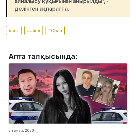
айналысу құқығынан айырылды", -
делінген ақпаратта.
#сот
#әйел
#Орал
Апта талқысында:
2 тамыз, 2026