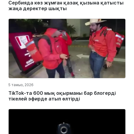
Сербияда көз жұмған қазақ қызына қатысты
жаңа деректер шықты
5 тамыз, 2026
TikTok-та 600 мың оқырманы бар блогерді
тікелей эфирде атып өлтірді