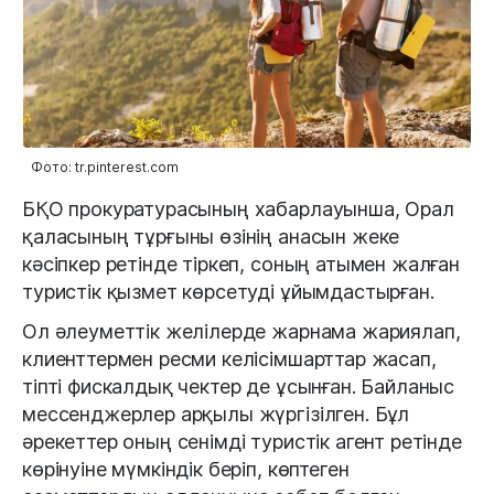
Фото: tr.pinterest.com
БҚО прокуратурасының хабарлауынша, Орал
қаласының тұрғыны өзінің анасын жеке
кәсіпкер ретінде тіркеп, соның атымен жалған
туристік қызмет көрсетуді ұйымдастырған.
Ол әлеуметтік желілерде жарнама жариялап,
клиенттермен ресми келісімшарттар жасап,
тіпті фискалдық чектер де ұсынған. Байланыс
мессенджерлер арқылы жүргізілген. Бұл
әрекеттер оның сенімді туристік агент ретінде
көрінуіне мүмкіндік беріп, көптеген