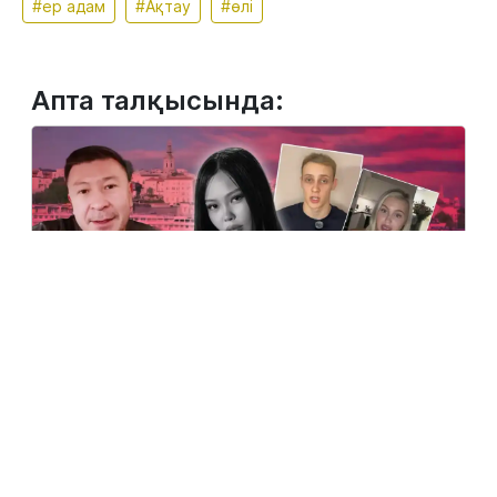
#ер адам
#Ақтау
#өлі
Апта талқысында:
2 тамыз, 2026
Сербияда көз жұмған қазақ қызына қатысты
жаңа деректер шықты