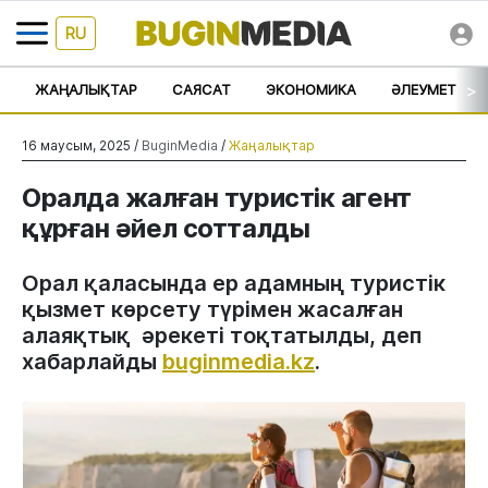
RU
>
ЖАҢАЛЫҚТАР
САЯСАТ
ЭКОНОМИКА
ӘЛЕУМЕТ
16 маусым, 2025 /
BuginMedia
/
Жаңалықтар
Оралда жалған туристік агент
құрған әйел сотталды
Орал қаласында ер адамның туристік
қызмет көрсету түрімен жасалған
алаяқтық әрекеті тоқтатылды, деп
хабарлайды
buginmedia.kz
.