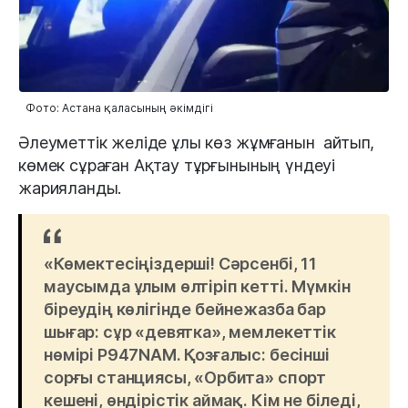
Фото: Астана қаласының әкімдігі
Әлеуметтік желіде ұлы көз жұмғанын айтып,
көмек сұраған Ақтау тұрғынының үндеуі
жарияланды.
«Көмектесіңіздерші! Сәрсенбі, 11
маусымда ұлым өлтіріп кетті. Мүмкін
біреудің көлігінде бейнежазба бар
шығар: сұр «девятка», мемлекеттік
нөмірі P947NAM. Қозғалыс: бесінші
сорғы станциясы, «Орбита» спорт
кешені, өндірістік аймақ. Кім не біледі,