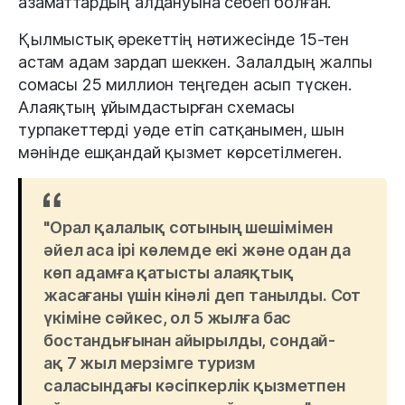
азаматтардың алдануына себеп болған.
Қылмыстық әрекеттің нәтижесінде 15-тен
астам адам зардап шеккен. Залалдың жалпы
сомасы 25 миллион теңгеден асып түскен.
Алаяқтың ұйымдастырған схемасы
турпакеттерді уәде етіп сатқанымен, шын
мәнінде ешқандай қызмет көрсетілмеген.
"Орал қалалық сотының шешімімен
әйел аса ірі көлемде екі және одан да
көп адамға қатысты алаяқтық
жасағаны үшін кінәлі деп танылды. Сот
үкіміне сәйкес, ол 5 жылға бас
бостандығынан айырылды, сондай-
ақ 7 жыл мерзімге туризм
саласындағы кәсіпкерлік қызметпен