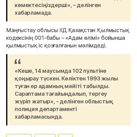
көмектесіңіздерші», – делінген
хабарламада.
Маңғыстау облысы ІІД Қазақстан Қылмыстық
кодексінің 001-бабы – «Адам өлімі» бойынша
қылмыстық іс қозғалғанын мәлімдеді.
«Кеше, 14 маусымда 102 пультіне
қоңырау түскен. Көліктен 1993 жылы
туған ер адамның мәйіті табылды.
Сараптама тағайындалып, тергеу
жүріп жатыр», - делінген облыстық
полиция департаменті
хабарламасында.