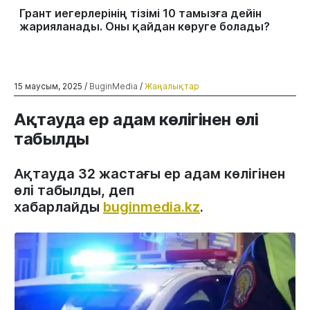
Грант иегерлерінің тізімі 10 тамызға дейін
жарияланады. Оны қайдан көруге болады?
15 маусым, 2025 /
BuginMedia
/
Жаңалықтар
Ақтауда ер адам көлігінен өлі
табылды
Ақтауда 32 жастағы ер адам көлігінен
өлі табылды, деп
хабарлайды
buginmedia.kz
.