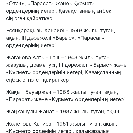
«Отан», «Парасат» және «Құрмет»
ордендерінің иегері, Қазақстанның еңбек
сіңірген қайраткері
Есенқарақызы Ханбибі – 1949 жылы туған,
ақын, III дәрежелі «Барыс», «Парасат»
ордендерінің иегері
Жағанова Алтыншаш – 1943 жылы туған,
жазушы, драматург, III дәрежелі «Барыс» және
«Құрмет» ордендерінің иегері, Қазақстанның
еңбек сіңірген қайраткері
Жақып Бауыржан – 1963 жылы туған, ақын,
«Парасат» және «Құрмет» ордендерінің иегері
Жаңқашұлы Жанат – 1987 жылы туған, ақын
Жәленова Қатира – 1951 жылы туған, ақын,
«Құрмет» орденінің иегері, халықаралық