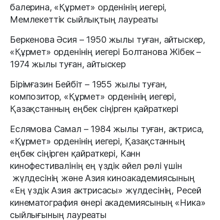
балерина, «Құрмет» орденінің иегері,
Мемлекеттік сыйлықтың лауреаты
Беркенова Әсия – 1950 жылы туған, айтыскер,
«Құрмет» орденінің иегері Болтанова Жібек –
1974 жылы туған, айтыскер
Бірімғазин Бейбіт – 1955 жылы туған,
композитор, «Құрмет» орденінің иегері,
Қазақстанның еңбек сіңірген қайраткері
Еслямова Самал – 1984 жылы туған, актриса,
«Құрмет» орденінің иегері, Қазақстанның
еңбек сіңірген қайраткері, Канн
кинофестивалінің ең үздік әйел рөлі үшін
жүлдесінің және Азия киноакадемиясының
«Ең үздік Азия актрисасы» жүлдесінің, Ресей
кинематография өнері академиясының «Ника»
сыйлығының лауреаты