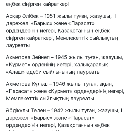
еңбек сіңірген қайраткері
Асқар Әлібек – 1951 жылы туған, жазушы, II
дәрежелі «Барыс» және «Парасат»
ордендерінің иегері, Қазақстанның еңбек
сіңірген қайраткері, Мемлекеттік сыйлықтың
лауреаты
Ахметова Зейнеп – 1945 жылы туған, жазушы,
«Құрмет» орденінің иегері, халықаралық
«Алаш» әдеби сыйлығының лауреаты
Ахметова Күләш – 1946 жылы туған, ақын,
«Парасат» және «Құрмет» ордендерінің иегері,
Мемлекеттік сыйлықтың лауреаты
Әбдікұлы Төлен – 1942 жылы туған, жазушы, I
дәрежелі «Барыс» және «Парасат»
ордендерінің иегері, Қазақстанның еңбек