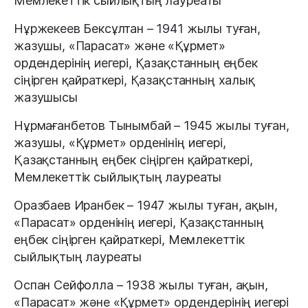
Мемлекеттік сыйлықтың лауреаты
Нұржекеев Бексұлтан – 1941 жылы туған,
жазушы, «Парасат» және «Құрмет»
ордендерінің иегері, Қазақстанның еңбек
сіңірген қайраткері, Қазақстанның халық
жазушысы
Нұрмағанбетов Тынымбай – 1945 жылы туған,
жазушы, «Құрмет» орденінің иегері,
Қазақстанның еңбек сіңірген қайраткері,
Мемлекеттік сыйлықтың лауреаты
Оразбаев Иранбек – 1947 жылы туған, ақын,
«Парасат» орденінің иегері, Қазақстанның
еңбек сіңірген қайраткері, Мемлекеттік
сыйлықтың лауреаты
Оспан Сейфолла – 1938 жылы туған, ақын,
«Парасат» және «Құрмет» ордендерінің иегері