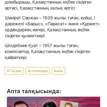
домбырашы, Қазақстанның еңбек сіңірген
артисі, Қазақстанның халық әртісі
Шәкірат Сержан – 1939 жылы туған, күйші, I
дәрежелі «Барыс», «Парасат» және «Құрмет»
ордендерінің иегері, Қазақстанның еңбек
сіңірген қызметкері
Шілдебаев Қуат – 1957 жылы туған,
композитор, Қазақстанның еңбек сіңірген
қайраткері
#Тоқаев
#стипендия
#өкім
Апта талқысында: