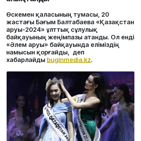
Өскемен қаласының тумасы, 20
жастағы Бағым Балтабаева «Қазақстан
аруы-2024» ұлттық сұлулық
байқауының жеңімпазы атанды. Ол енді
«Әлем аруы» байқауында еліміздің
намысын қорғайды, деп
хабарлайды
buginmedia.kz
.