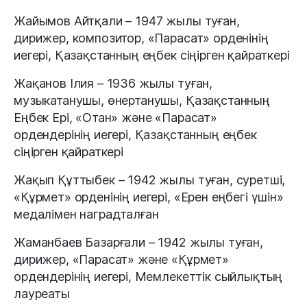
Жайымов Айтқали – 1947 жылы туған,
дирижер, композитор, «Парасат» орденінің
иегері, Қазақстанның еңбек сіңірген қайраткері
Жақанов Ілия – 1936 жылы туған,
музыкатанушы, өнертанушы, Қазақстанның
Еңбек Ері, «Отан» және «Парасат»
ордендерінің иегері, Қазақстанның еңбек
сіңірген қайраткері
Жақып Құттыбек – 1942 жылы туған, суретші,
«Құрмет» орденінің иегері, «Ерен еңбегі үшін»
медалімен наградталған
Жаманбаев Базарғали – 1942 жылы туған,
дирижер, «Парасат» және «Құрмет»
ордендерінің иегері, Мемлекеттік сыйлықтың
лауреаты