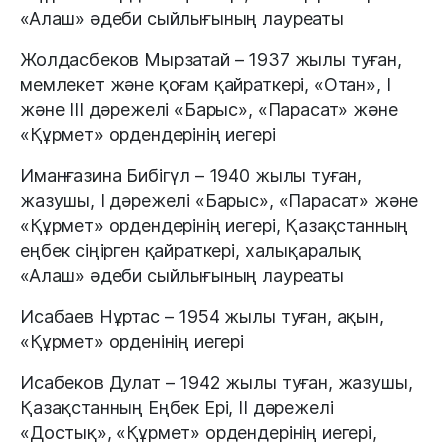
«Алаш» әдеби сыйлығының лауреаты
Жолдасбеков Мырзатай – 1937 жылы туған,
мемлекет және қоғам қайраткері, «Отан», I
және ІІІ дәрежелі «Барыс», «Парасат» және
«Құрмет» ордендерінің иегері
Иманғазина Бибігүл – 1940 жылы туған,
жазушы, I дәрежелі «Барыс», «Парасат» және
«Құрмет» ордендерінің иегері, Қазақстанның
еңбек сіңірген қайраткері, халықаралық
«Алаш» әдеби сыйлығының лауреаты
Исабаев Нұртас – 1954 жылы туған, ақын,
«Құрмет» орденінің иегері
Исабеков Дулат – 1942 жылы туған, жазушы,
Қазақстанның Еңбек Ері, II дәрежелі
«Достық», «Құрмет» ордендерінің иегері,