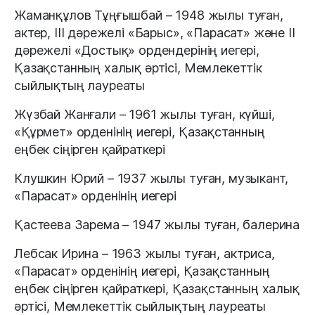
Жаманқұлов Тұңғышбай – 1948 жылы туған,
актер, III дәрежелі «Барыс», «Парасат» және II
дәрежелі «Достық» ордендерінің иегері,
Қазақстанның халық әртісі, Мемлекеттік
сыйлықтың лауреаты
Жүзбай Жанғали – 1961 жылы туған, күйші,
«Құрмет» орденінің иегері, Қазақстанның
еңбек сіңірген қайраткері
Клушкин Юрий – 1937 жылы туған, музыкант,
«Парасат» орденінің иегері
Қастеева Зарема – 1947 жылы туған, балерина
Лебсак Ирина – 1963 жылы туған, актриса,
«Парасат» орденінің иегері, Қазақстанның
еңбек сіңірген қайраткері, Қазақстанның халық
әртісі, Мемлекеттік сыйлықтың лауреаты