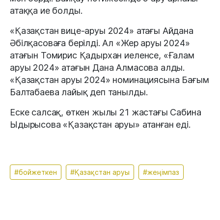
атаққа ие болды.
«Қазақстан вице-аруы 2024» атағы Айдана
Әбілқасоваға берілді. Ал «Жер аруы 2024»
атағын Томирис Қадырхан иеленсе, «Ғалам
аруы 2024» атағын Дана Алмасова алды.
«Қазақстан аруы 2024» номинациясына Бағым
Балтабаева лайық деп танылды.
Еске салсақ, өткен жылы 21 жастағы Сабина
Ыдырысова «Қазақстан аруы» атанған еді.
#бойжеткен
#Қазақстан аруы
#жеңімпаз
Апта талқысында: