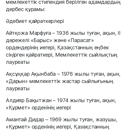
мемлекеттік стипендия берілген адамдардың
дербес құрамы:
Әдебиет қайраткерлері
Айтқожа Марфуға – 1936 жылы туған, ақын, II
дәрежелі «Барыс» және «Парасат»
ордендерінің иегері, Қазақстанның еңбек
сіңірген қайраткері, Мемлекеттік сыйлықтың
лауреаты
Ақсұңқар Ақынбаба – 1976 жылы туған, ақын,
«Дарын» мемлекеттік жастар сыйлығының
лауреаты
Алдияр Бақытжан – 1974 жылы туған, ақын,
«Құрмет» орденінің иегері
Амантай Дидар – 1969 жылы туған, жазушы,
«Құрмет» орденінің иегері, Қазақстанның