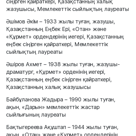
сіңірген қайраткері, Қазақстанның халық
жазушысы, Мемлекеттік сыйлықтың лауреаты
Әшімов Әкім – 1933 жылы туған, жазушы,
Қазақстанның Еңбек Ері, «Отан» және
«Құрмет» ордендерінің иегері, Қазақстанның
еңбек сіңірген қайраткері, Мемлекеттік
сыйлықтың лауреаты
Әшіров Ахмет – 1938 жылы туған, жазушы-
драматург, «Құрмет» орденінің иегері,
Қазақстанның еңбек сіңірген қайраткері,
Қазақстанның халық жазушысы
Байбұланова Жадыра – 1990 жылы туған,
ақын, «Дарын» мемлекеттік жастар
сыйлығының лауреаты
Бақтыгереева Ақұштап – 1944 жылы туған,
ақын, «Отан» және «Құрмет» ордендерінің