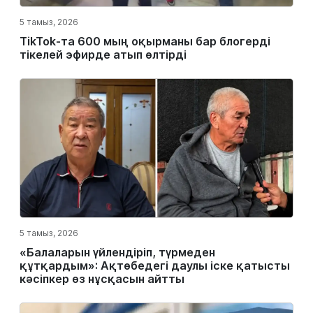
5 тамыз, 2026
TikTok-та 600 мың оқырманы бар блогерді
тікелей эфирде атып өлтірді
5 тамыз, 2026
«Балаларын үйлендіріп, түрмеден
құтқардым»: Ақтөбедегі даулы іске қатысты
кәсіпкер өз нұсқасын айтты