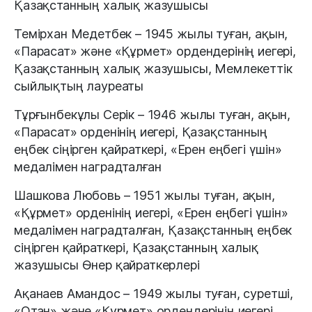
Қазақстанның халық жазушысы
Темірхан Медетбек – 1945 жылы туған, ақын,
«Парасат» және «Құрмет» ордендерінің иегері,
Қазақстанның халық жазушысы, Мемлекеттік
сыйлықтың лауреаты
Тұрғынбекұлы Серік – 1946 жылы туған, ақын,
«Парасат» орденінің иегері, Қазақстанның
еңбек сіңірген қайраткері, «Ерен еңбегі үшін»
медалімен наградталған
Шашкова Любовь – 1951 жылы туған, ақын,
«Құрмет» орденінің иегері, «Ерен еңбегі үшін»
медалімен наградталған, Қазақстанның еңбек
сіңірген қайраткері, Қазақстанның халық
жазушысы Өнер қайраткерлері
Ақанаев Амандос – 1949 жылы туған, суретші,
«Отан» және «Құрмет» ордендерінің иегері,