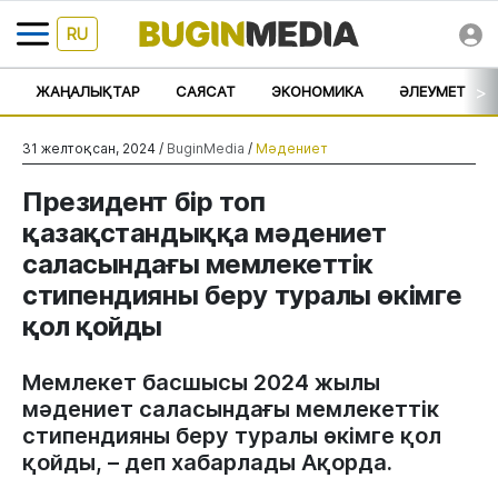
RU
>
ЖАҢАЛЫҚТАР
САЯСАТ
ЭКОНОМИКА
ӘЛЕУМЕТ
31 желтоқсан, 2024 /
BuginMedia
/
Мәдениет
Президент бір топ
қазақстандыққа мәдениет
саласындағы мемлекеттік
стипендияны беру туралы өкімге
қол қойды
Мемлекет басшысы 2024 жылы
мәдениет саласындағы мемлекеттік
стипендияны беру туралы өкімге қол
қойды, – деп хабарлады Ақорда.