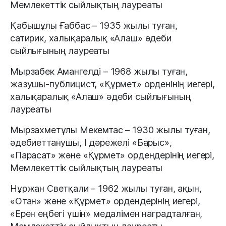
Мемлекеттік сыйлықтың лауреаты
Қабышұлы Ғаббас – 1935 жылы туған,
сатирик, халықаралық «Алаш» әдеби
сыйлығының лауреаты
Мырзабек Амангелді – 1968 жылы туған,
жазушы-публицист, «Құрмет» орденінің иегері,
халықаралық «Алаш» әдеби сыйлығының
лауреаты
Мырзахметұлы Мекемтас – 1930 жылы туған,
әдебиеттанушы, I дәрежелі «Барыс»,
«Парасат» және «Құрмет» ордендерінің иегері,
Мемлекеттік сыйлықтың лауреаты
Нұржан Светқали – 1962 жылы туған, ақын,
«Отан» және «Құрмет» ордендерінің иегері,
«Ерен еңбегі үшін» медалімен наградталған,