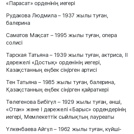
«Парасат» орденінің иегері
Рудакова Людмила – 1937 жылы туған,
балерина
Саматов Мақсат – 1995 жылы туған, опера
солисі
Тарская Татьяна – 1939 жылы туған, актриса, II
дәрежелі «Достық» орденінің иегері,
Казақстанның еңбек сіңірген артисі
Тен Татьяна – 1985 жылы туған, балерина,
Қазақстанның еңбек сіңірген қайраткері
Төлегенова Бибігүл – 1929 жылы туған, әнші,
«Отан» және I дәрежелі «Барыс» ордендерінің
иегері, Мемлекеттік сыйлықтың лауреаты
Үлкенбаева Айгүл – 1962 жылы туған, күйші-