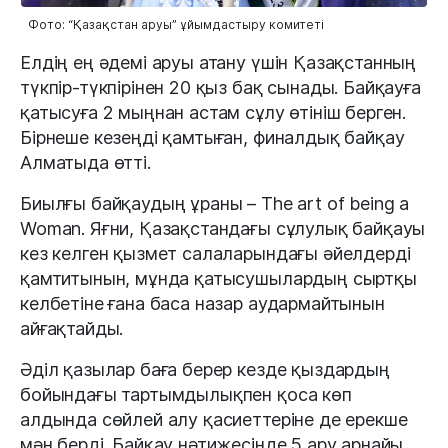
Фото: “Қазақстан аруы” ұйымдастыру комитеті
Елдің ең әдемі аруы атану үшін Қазақстанның
түкпір-түкпірінен 20 қыз бақ сынады. Байқауға
қатысуға 2 мыңнан астам сұлу өтініш берген.
Бірнеше кезеңді қамтыған, финалдық байқау
Алматыда өтті.
Биылғы байқаудың ұраны – The аrt оf being a
Woman. Яғни, Қазақстандағы сұлулық байқауы
кез келген қызмет салаларындағы әйелдерді
қамтитынын, мұнда қатысушылардың сыртқы
келбетіне ғана баса назар аудармайтынын
айғақтайды.
Әділ қазылар баға берер кезде қыздардың
бойындағы тартымдылықпен қоса көп
алдында сөйлей алу қасиеттеріне де ерекше
мән берді. Байқау нәтижесінде 5 ару арнайы