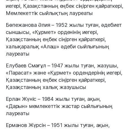
иегері, Қазақстанның еңбек сіңірген қайраткері,
Мемлекеттік сыйлықтың лауреаты
Бөпежанова Әлия – 1952 жылы туған, әдебиет
сыншысы, «Құрмет» орденінің иегері,
Қазақстанның еңбек сіңірген қайраткері,
халықаралық «Алаш» әдеби сыйлығының
лауреаты
Елубаев Смағұл – 1947 жылы туған, жазушы,
«Парасат» және «Құрмет» ордендерінің иегері,
Қазақстанның еңбек сіңірген қайраткері,
Қазақстанның халық жазушысы
Ерлан Жүніс – 1984 жылы туған, ақын,
«Дарын» мемлекеттік жастар сыйлығының
лауреаты
Ерманов Жүрсін – 1951 жылы туған, ақын,