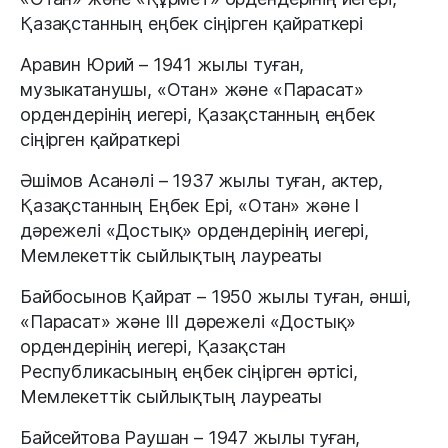
Қазақстанның еңбек сіңірген қайраткері
Аравин Юрий – 1941 жылы туған,
музыкатанушы, «Отан» және «Парасат»
ордендерінің иегері, Қазақстанның еңбек
сіңірген қайраткері
Әшімов Асанәлі – 1937 жылы туған, актер,
Қазақстанның Еңбек Ері, «Отан» және I
дәрежелі «Достық» ордендерінің иегері,
Мемлекеттік сыйлықтың лауреаты
Байбосынов Қайрат – 1950 жылы туған, әнші,
«Парасат» және IІІ дәрежелі «Достық»
ордендерінің иегері, Қазақстан
Республикасының еңбек сіңірген әртісі,
Мемлекеттік сыйлықтың лауреаты
Байсейтова Раушан – 1947 жылы туған,