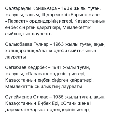
Салғараұлы Қойшығара – 1939 жылы туған,
жазушы, ғалым, III дәрежелі «Барыс» және
«Парасат» ордендерінің иегері, Қазақстанның
еңбек сіңірген қайраткері, Мемлекеттік
сыйлықтың лауреаты
Салықбаева Гүлнар – 1963 жылы туған, ақын,
халықаралық «Алаш» әдеби сыйлығының
лауреаты
Сегізбаев Кәдірбек – 1941 жылы туған,
жазушы, «Парасат» орденінің иегері,
Қазақстанның еңбек сіңірген қайраткері,
Мемлекеттік сыйлықтың лауреаты
Сүлейменов Олжас – 1936 жылы туған, ақын,
Қазақстанның Еңбек Ері, «Отан» және I
дәрежелі «Барыс» ордендерінің иегері,