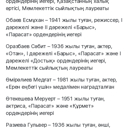
ордендерінің иегері, Қазақстанның халық
әртісі, Мемлекеттік сыйлықтың лауреаты
Обаев Есмұхан – 1941 жылы туған, режиссер, I
дәрежелі және II дәрежелі «Барыс»,
«Парасат» ордендерінің иегері
Оразбаев Сәбит – 1936 жылы туған, актер,
«Отан», I дәрежелі «Барыс», «Парасат» және I
дәрежелі «Достық» ордендерінің иегері,
Мемлекеттік сыйлықтың лауреаты
Өмірәлиев Медғат – 1981 жылы туған, актер,
«Ерен еңбегі үшін» медалімен наградталған
Өтекешева Меруерт – 1951 жылы туған,
актриса, «Парасат» және «Құрмет»
ордендерінің иегері
Разиева Гульвер – 1936 жылы туған, әнші,