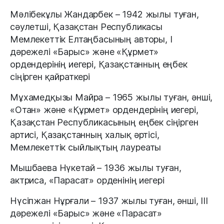
Мәлібекұлы Жандарбек – 1942 жылы туған,
сәулетші, Қазақстан Республикасы
Мемлекеттік Елтаңбасының авторы, I
дәрежелі «Барыс» және «Құрмет»
ордендерінің иегері, Қазақстанның еңбек
сіңірген қайраткері
Мұхамедқызы Майра – 1965 жылы туған, әнші,
«Отан» және «Құрмет» ордендерінің иегері,
Қазақстан Республикасының еңбек сіңірген
артисі, Қазақстанның халық әртісі,
Мемлекеттік сыйлықтың лауреаты
Мышбаева Нүкетай – 1936 жылы туған,
актриса, «Парасат» орденінің иегері
Нүсіпжан Нұрғали – 1937 жылы туған, әнші, III
дәрежелі «Барыс» және «Парасат»