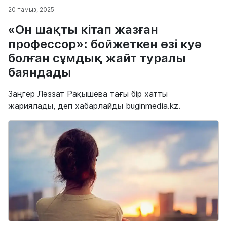
20 тамыз, 2025
«Он шақты кітап жазған
профессор»: бойжеткен өзі куә
болған сұмдық жайт туралы
баяндады
Заңгер Ләззат Рақышева тағы бір хатты
жариялады, деп хабарлайды buginmedia.kz.