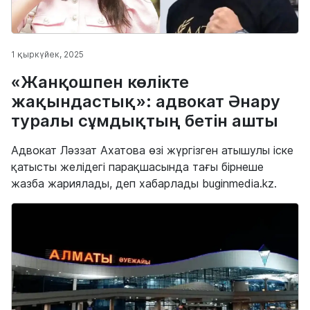
1 қыркүйек, 2025
«Жанқошпен көлікте
жақындастық»: адвокат Әнару
туралы сұмдықтың бетін ашты
Адвокат Ләззат Ахатова өзі жүргізген атышулы іске
қатысты желідегі парақшасында тағы бірнеше
жазба жариялады, деп хабарлады buginmedia.kz.