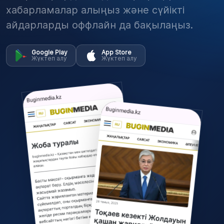
хабарламалар алыңыз және сүйікті
айдарларды оффлайн да бақылаңыз.
Google Play
App Store
Жүктеп алу
Жүктеп алу