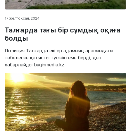
17 желтоқсан, 2024
Талғарда тағы бір сұмдық оқиға
болды
Полиция Талғарда екі ер адамның арасындағы
төбелеске қатысты түсініктеме берді, деп
хабарлайды buginmedia.kz.