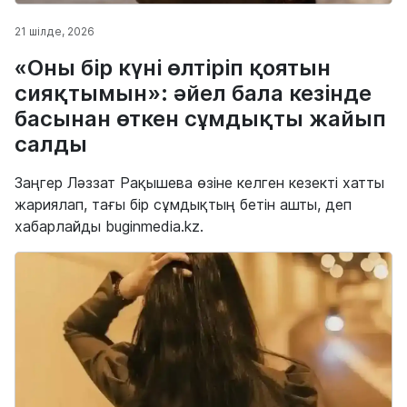
21 шілде, 2026
«Оны бір күні өлтіріп қоятын
сияқтымын»: әйел бала кезінде
басынан өткен сұмдықты жайып
салды
Заңгер Ләззат Рақышева өзіне келген кезекті хатты
жариялап, тағы бір сұмдықтың бетін ашты, деп
хабарлайды buginmedia.kz.