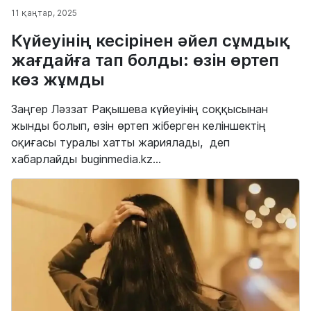
11 қаңтар, 2025
Күйеуінің кесірінен әйел сұмдық
жағдайға тап болды: өзін өртеп
көз жұмды
Заңгер Ләззат Рақышева күйеуінің соққысынан
жынды болып, өзін өртеп жіберген келіншектің
оқиғасы туралы хатты жариялады, деп
хабарлайды buginmedia.kz...