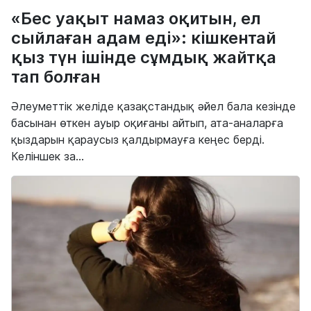
«Бес уақыт намаз оқитын, ел
сыйлаған адам еді»: кішкентай
қыз түн ішінде сұмдық жайтқа
тап болған
Әлеуметтік желіде қазақстандық әйел бала кезінде
басынан өткен ауыр оқиғаны айтып, ата-аналарға
қыздарын қараусыз қалдырмауға кеңес берді.
Келіншек за...