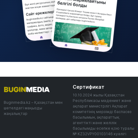
Сертификат
10.10.2024 жылы Қазақстан
Республикасы мәдениет және
Buginmedia.kz – Қазақстан мен
ақпарат министрлігі Ақпарат
шетелдегі маңызды
комитетінің мерзімді баспасөз
жаңалықтар
басылымын, ақпараттық
агенттікті және желілік
басылымды есепке қою туралы
№ KZ32VPY00103146 куәлігі