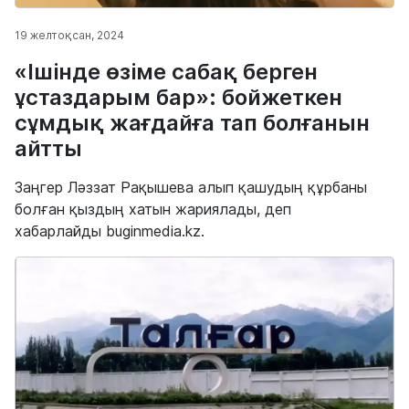
19 желтоқсан, 2024
«Ішінде өзіме сабақ берген
ұстаздарым бар»: бойжеткен
сұмдық жағдайға тап болғанын
айтты
Заңгер Ләззат Рақышева алып қашудың құрбаны
болған қыздың хатын жариялады, деп
хабарлайды buginmedia.kz.