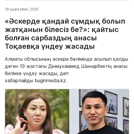
18 қыркүйек, 2025
«Әскерде қандай сұмдық болып
жатқанын білесіз бе?»: қайтыс
болған сарбаздың анасы
Тоқаевқа үндеу жасады
Алматы облысының әскери бөлімінде асылып қалды
деген 19 жастағы Дінмұхаммед Шынарбектің анасы
билікке үндеу жасады, деп
хабарлайды buginmedia.kz.