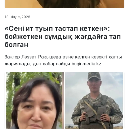
18 шілде, 2026
«Сені ит туып тастап кеткен»:
бойжеткен сұмдық жағдайға тап
болған
Заңгер Ләззат Рақышева өзіне келген кезекті хатты
жариялады, деп хабарлайды buginmedia.kz.