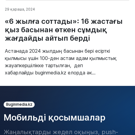
29 қараша, 2024
«6 жылға соттады»: 16 жастағы
қыз басынан өткен сұмдық
жағдайды айтып берді
Астанада 2024 жылдың басынан бері есірткі
қылмысы үшін 100-ден астам адам қылмыстық
жауапкершілікке тартылған, деп
хабарлайды buginmedia.kz елорда әк...
Buginmedia.kz
Мобильді қосымшалар
Жаңалықтарды жедел оқыңыз, push-