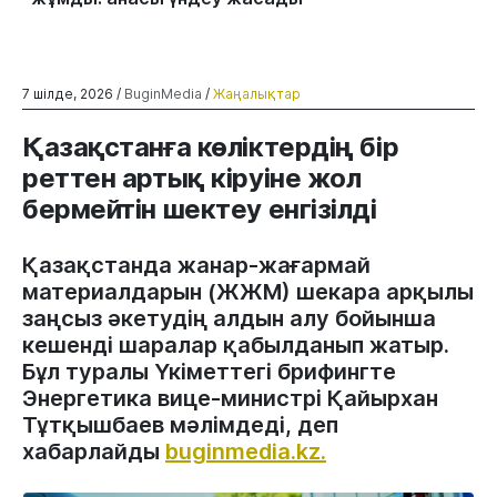
7 шілде, 2026 /
BuginMedia
/
Жаңалықтар
Қазақстанға көліктердің бір
реттен артық кіруіне жол
бермейтін шектеу енгізілді
Қазақстанда жанар-жағармай
материалдарын (ЖЖМ) шекара арқылы
заңсыз әкетудің алдын алу бойынша
кешенді шаралар қабылданып жатыр.
Бұл туралы Үкіметтегі брифингте
Энергетика вице-министрі Қайырхан
Тұтқышбаев мәлімдеді, деп
хабарлайды
buginmedia.kz.