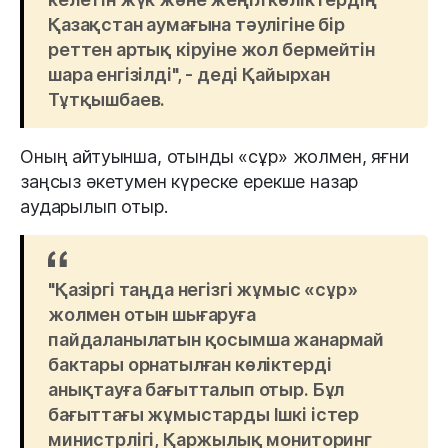
Қазақстан аумағына тәулігіне бір
реттен артық кіруіне жол бермейтін
шара енгізілді", - деді Қайырхан
Тұтқышбаев.
Оның айтуынша, отынды «сұр» жолмен, яғни
заңсыз әкетумен күреске ерекше назар
аударылып отыр.
"Қазіргі таңда негізгі жұмыс «сұр»
жолмен отын шығаруға
пайдаланылатын қосымша жанармай
бактары орнатылған көліктерді
анықтауға бағытталып отыр. Бұл
бағыттағы жұмыстарды Ішкі істер
министрлігі, Қаржылық мониторинг