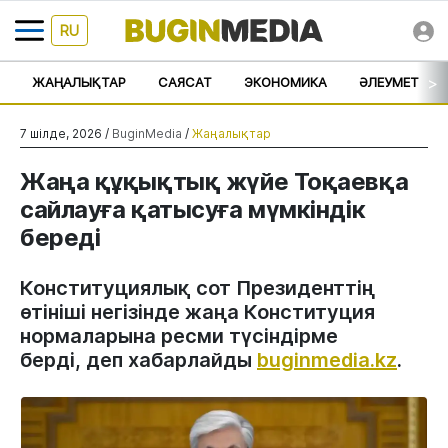
RU
>
ЖАҢАЛЫҚТАР
САЯСАТ
ЭКОНОМИКА
ӘЛЕУМЕТ
7 шілде, 2026 /
BuginMedia
/
Жаңалықтар
Жаңа құқықтық жүйе Тоқаевқа
сайлауға қатысуға мүмкіндік
береді
Конституциялық сот Президенттің
өтініші негізінде жаңа Конституция
нормаларына ресми түсіндірме
берді, деп хабарлайды
buginmedia.kz
.