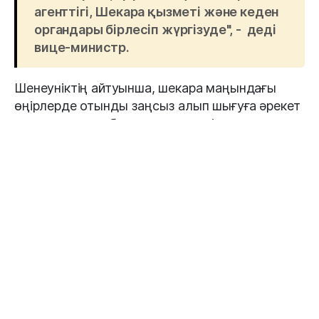
агенттігі, Шекара қызметі және кеден
органдары бірлесіп жүргізуде", - деді
вице-министр.
Шенеуніктің айтуынша, шекара маңындағы
өңірлерде отынды заңсыз алып шығуға әрекет
жасаған құқық бұзушылар үнемі анықталып
жатыр.
"Бүгінде Қазақстаннан жанар-
жағармай материалдарын (ЖЖМ)
«сұр» жолмен шығарудың алдын алуға
бағытталған кешенді шаралар жүзеге
асырылуда", - дейді Тұтқышбаев.
Бұған дейін Премьер-министр Олжас Бектенов