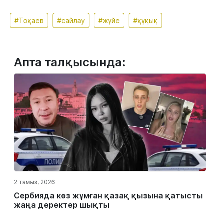
#Тоқаев
#сайлау
#жүйе
#құқық
Апта талқысында:
2 тамыз, 2026
Сербияда көз жұмған қазақ қызына қатысты
жаңа деректер шықты