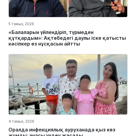
5 тамыз, 2026
«Балаларын үйлендіріп, түрмеден
құтқардым»: Ақтөбедегі даулы іске қатысты
кәсіпкер өз нұсқасын айтты
4 тамыз, 2026
Оралда инфекциялық ауруханада қыз көз
жұмды: анасы үндеу жасады