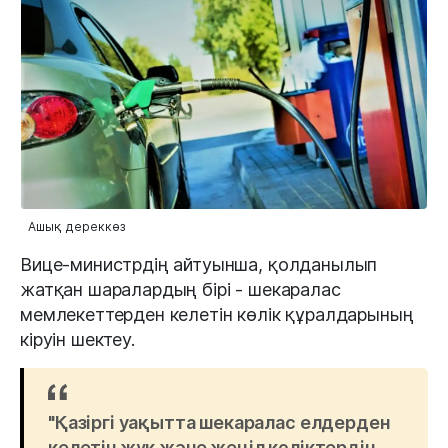
Ашық дереккөз
Вице-министрдің айтуынша, қолданылып
жатқан шаралардың бірі - шекаралас
мемлекеттерден келетін көлік құралдарының
кіруін шектеу.
"Қазіргі уақытта шекаралас елдерден
келетін жүк және жеңіл көліктердің