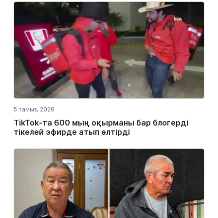
5 тамыз, 2026
TikTok-та 600 мың оқырманы бар блогерді
тікелей эфирде атып өлтірді