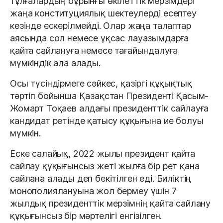
тұлғалардың бұрынғы өкілеттік мерзімдері
жаңа конституциялық шектеулерді есептеу
кезінде ескерілмейді. Олар жаңа талаптар
аясында сол немесе ұқсас лауазымдарға
қайта сайлануға немесе тағайындалуға
мүмкіндік ала алады.
Осы түсіндірмеге сәйкес, қазіргі құқықтық
тәртіп бойынша Қазақстан Президенті Қасым-
Жомарт Тоқаев алдағы президенттік сайлауға
кандидат ретінде қатысу құқығына ие болуы
мүмкін.
Еске салайық, 2022 жылы президент қайта
сайлау құқығынсыз жеті жылға бір рет қана
сайлана алады деп бекітілген еді. Биліктің
монополиялануына жол бермеу үшін 7
жылдық президенттік мерзімнің қайта сайлану
құқығынсыз бір мәртелігі енгізілген.