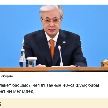
: Ақорда
екет басшысы негізгі заңның 40-қа жуық бабы
ретінін мәлімдеді.