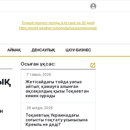
Точный прогноз погоды в Астане на 30 дней
https://world-weather.ru/pogoda/russia/volgograd/
АЙМАҚ
ДЕНСАУЛЫҚ
ШОУ-БИЗНЕС
Осыған ұқсас:
7 тамыз, 2026
ық
Жетісайдағы тойда уағыз
айтып, қамауға алынған
ақсақалдың қызы Тоқаевтан
көмек сұрады
26 шілде, 2026
н
Тоқаевтың Украинадағы
соғысты тоқтату ұсынысына
Кремль не деді?