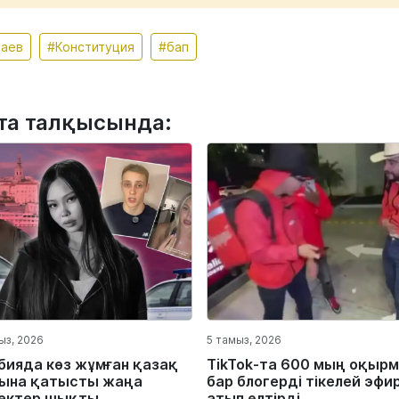
қаев
#Конституция
#бап
та талқысында:
ыз, 2026
5 тамыз, 2026
бияда көз жұмған қазақ
TikTok-та 600 мың оқыр
ына қатысты жаңа
бар блогерді тікелей эфи
ектер шықты
атып өлтірді