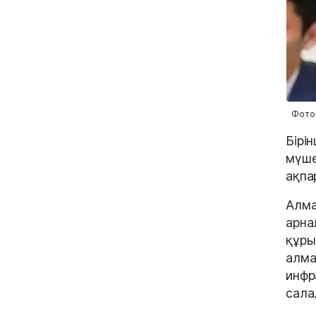
Фото:
Бірі
мүше
ақпа
Алма
арна
құры
алма
инфр
сала