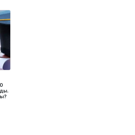
10
ды.
ды?