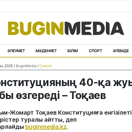
ӘЛЕУМЕТ
МӘДЕНИЕТ
БІЛІМ
СПОРТ
ӘЛЕМДЕ
н, 2025 /
BuginMedia
/
Саясат
нституцияның 40-қа жу
бы өзгереді – Тоқаев
ым-Жомарт Тоқаев Конституцияға енгізілеті
ерістер туралы айтты, деп
арлайды
buginmedia.kz
.