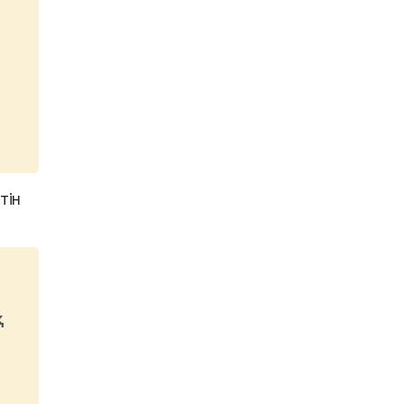
тін
қ