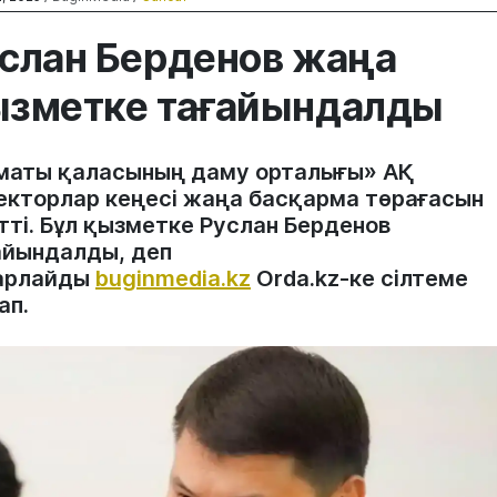
слан Берденов жаңа
зметке тағайындалды
маты қаласының даму орталығы» АҚ
екторлар кеңесі жаңа басқарма төрағасын
тті. Бұл қызметке Руслан Берденов
айындалды, деп
арлайды
buginmedia.kz
Orda.kz-ке сілтеме
ап.