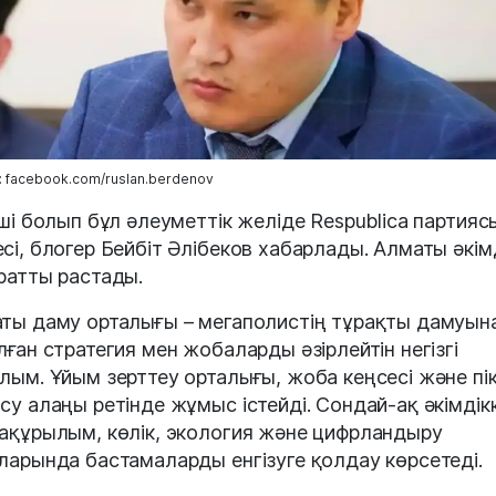
 facebook.com/ruslan.berdenov
нші болып бұл әлеуметтік желіде Respublica партия
сі, блогер Бейбіт Әлібеков хабарлады. Алматы әкімд
ратты растады.
ты даму орталығы – мегаполистің тұрақты дамуын
лған стратегия мен жобаларды әзірлейтін негізгі
лым. Ұйым зерттеу орталығы, жоба кеңсесі және пік
су алаңы ретінде жұмыс істейді. Сондай-ақ әкімдік
ақұрылым, көлік, экология және цифрландыру
ларында бастамаларды енгізуге қолдау көрсетеді.