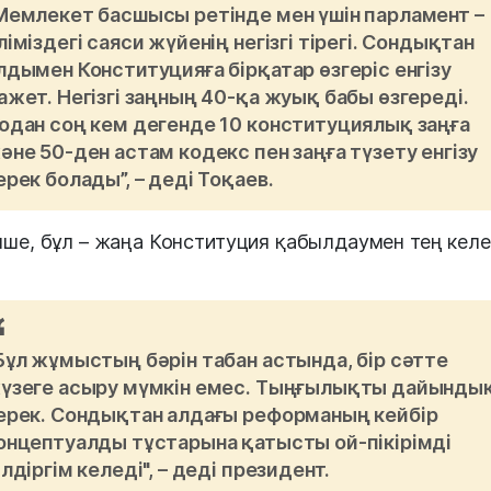
Мемлекет басшысы ретінде мен үшін парламент –
ліміздегі саяси жүйенің негізгі тірегі. Сондықтан
лдымен Конституцияға бірқатар өзгеріс енгізу
ажет. Негізгі заңның 40-қа жуық бабы өзгереді.
одан соң кем дегенде 10 конституциялық заңға
әне 50-ден астам кодекс пен заңға түзету енгізу
ерек болады”, – деді Тоқаев.
нше, бұл – жаңа Конституция қабылдаумен тең келе
Бұл жұмыстың бәрін табан астында, бір сәтте
үзеге асыру мүмкін емес. Тыңғылықты дайынды
ерек. Сондықтан алдағы реформаның кейбір
онцептуалды тұстарына қатысты ой-пікірімді
ілдіргім келеді", – деді президент.