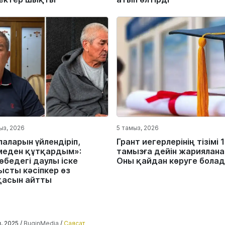
ыз, 2026
5 тамыз, 2026
лаларын үйлендіріп,
Грант иегерлерінің тізімі 
меден құтқардым»:
тамызға дейін жариялана
өбедегі даулы іске
Оны қайдан көруге бола
ысты кәсіпкер өз
қасын айтты
, 2025 /
BuginMedia
/
Саясат