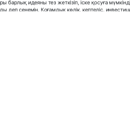
ры барлық идеяны тез жеткізіп, іске қосуға мүмкінд
ды деп сенемін. Қоғамдық көлік, кептеліс, инвестиц
зм мәселелері де қарастырылады», – деп жазды
еков.
ан Берденов бұған дейін Шымкент қаласы әкімінің
басары қызметін атқарып, экономика және
ақұрылым бағыттарына жетекшілік етті. Ол 2025
ың сәуірінде өзіне жасалған қастандықтан кейін
мға кеңінен белгілі болды. Шабуыл үлкен қоғамдық
нанс тудырды, ал Берденов сауығып шыққан соң
етке қайта оралды.
змет
#тағайындау
#Руслан Берденов
та талқысында: