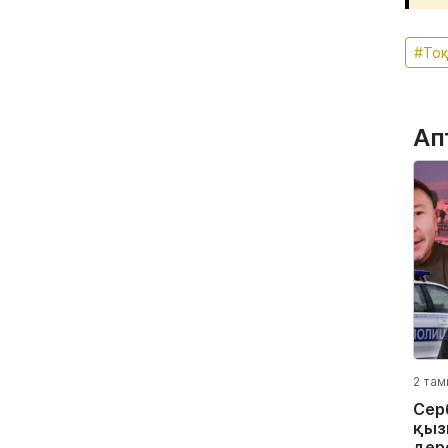
#То
Ап
2 там
Сер
қыз
дер