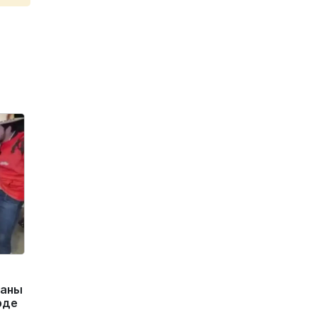
маны
рде