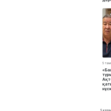
5 там
«Ба
түр
Ақт
қат
нұс
5 қазан