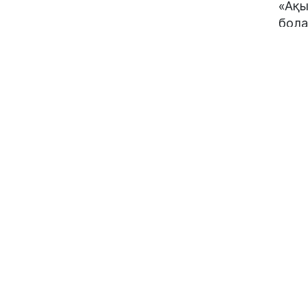
«Ақы
бола
тури
Әліб
Русл
орын
инфр
жылд
қоға
резо
қызм
#қы
Ап