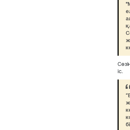
"
е
а
қ
С
ж
к
Сөзі
іс.
“
ж
к
к
б