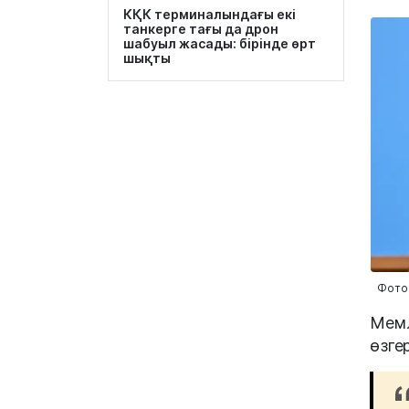
КҚК терминалындағы екі
танкерге тағы да дрон
шабуыл жасады: бірінде өрт
шықты
Фото
Мемл
өзге