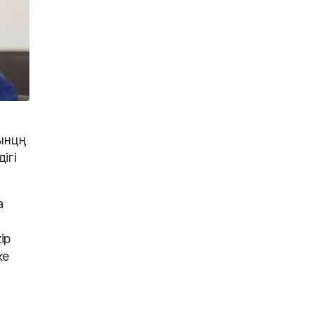
сынцң
ігі
а
ір
ке