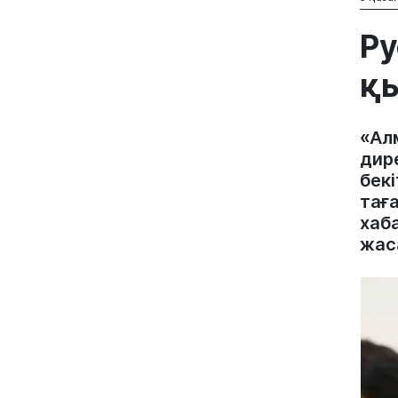
Ру
қы
«Ал
дир
бекі
тағ
хаб
жас