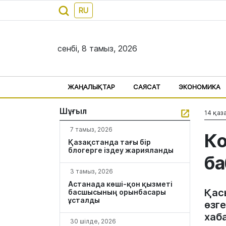
RU
сенбі, 8 тамыз, 2026
ЖАҢАЛЫҚТАР
САЯСАТ
ЭКОНОМИКА
Шұғыл
14 қаза
7 тамыз, 2026
Ко
Қазақстанда тағы бір
блогерге іздеу жарияланды
ба
3 тамыз, 2026
Астанада көші-қон қызметі
Қас
басшысының орынбасары
ұсталды
өзг
хаб
30 шілде, 2026