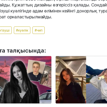
айды. Құжаттың дизайны өзгеріссіз қалады. Сондай
ізуші куәлігінде адам өлімінен кейінгі донорлық тур
рат орналастырылмайды.
гізуші
#куәлік
#чип
та талқысында: