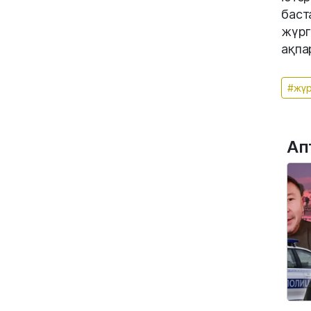
баст
жүрг
ақпа
#жүр
Ап