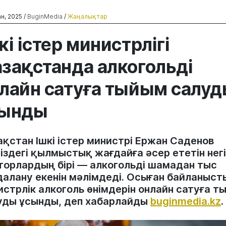
н, 2025 /
BuginMedia
/
Жаңалықтар
кі істер министрлігі
зақстанда алкогольді
лайн сатуға тыйым салу
сынды
ақстан Ішкі істер министрі Ержан Саденов
іздегі қылмыстық жағдайға әсер ететін негі
торлардың бірі — алкогольді шамадан тыс
далану екенін мәлімдеді. Осыған байланыст
истрлік алкоголь өнімдерін онлайн сатуға т
уды ұсынды, деп хабарлайды
buginmedia.kz
.