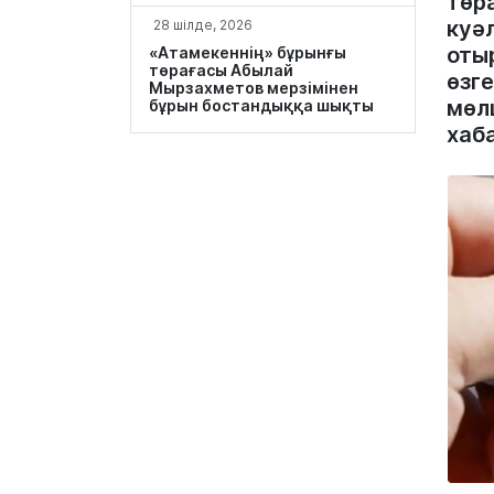
төр
куә
28 шілде, 2026
оты
«Атамекеннің» бұрынғы
төрағасы Абылай
өзг
Мырзахметов мерзімінен
мөлш
бұрын бостандыққа шықты
хаб