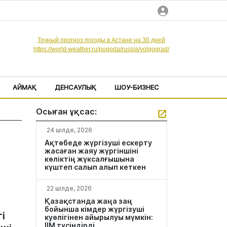
Точный прогноз погоды в Астане на 30 дней
https://world-weather.ru/pogoda/russia/volgograd/
АЙМАҚ
ДЕНСАУЛЫҚ
ШОУ-БИЗНЕС
Осыған ұқсас:
24 шілде, 2026
Ақтөбеде жүргізуші ескерту
жасаған жаяу жүргіншіні
көліктің жүксалғышына
күштеп салып алып кеткен
22 шілде, 2026
Қазақстанда жаңа заң
бойынша кімдер жүргізуші
і
куәлігінен айырылуы мүмкін:
ІІМ түсіндірді