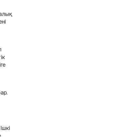
Салық
ені
л
ік
ге
ар.
Ішкі
е