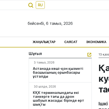
RU
бейсенбі, 6 тамыз, 2026
ЖАҢАЛЫҚТАР
САЯСАТ
ЭКОНОМИКА
Шұғыл
13 қаза
3 тамыз, 2026
Қа
Астанада көші-қон қызметі
басшысының орынбасары
ку
ұсталды
та
30 шілде, 2026
КҚК терминалындағы екі
танкерге тағы да дрон
шабуыл жасады: бірінде өрт
Ішкі
шықты