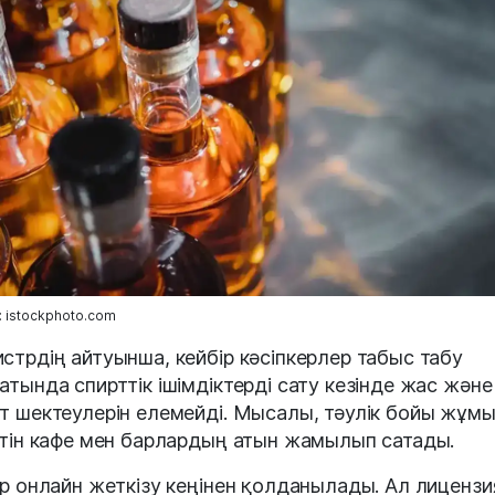
 istockphoto.com
стрдің айтуынша, кейбір кәсіпкерлер табыс табу
атында спирттік ішімдіктерді сату кезінде жас және
т шектеулерін елемейді. Мысалы, тәулік бойы жұм
йтін кафе мен барлардың атын жамылып сатады.
ір онлайн жеткізу кеңінен қолданылады. Ал лиценз