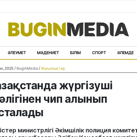
ӘЛЕУМЕТ
МӘДЕНИЕТ
БІЛІМ
СПОРТ
ӘЛЕМДЕ
н, 2025 /
BuginMedia
/
Жаңалықтар
зақстанда жүргізуші
әлігінен чип алынып
сталады
 істер министрлігі Әкімшілік полиция комитет