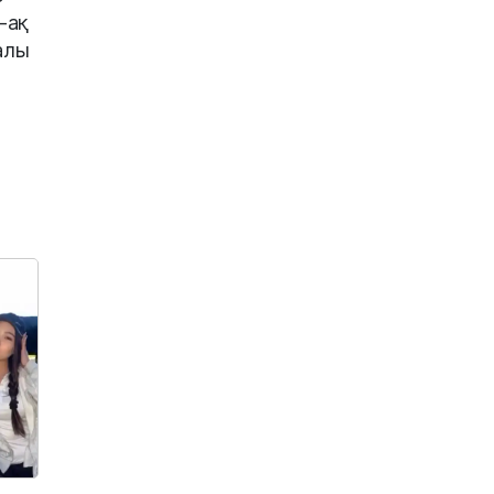
-ақ
алы