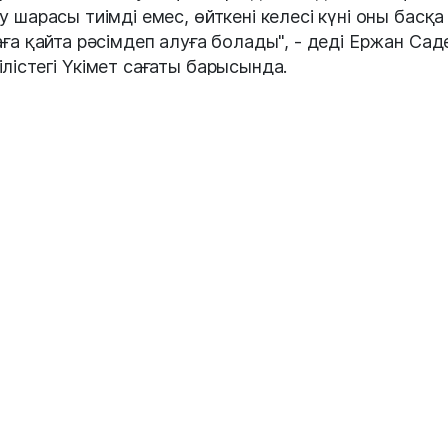
у шарасы тиімді емес, өйткені келесі күні оны басқа
аға қайта рәсімдеп алуға болады", - деді Ержан Сад
лістегі Үкімет сағаты барысында.
осыған байланысты алкоголь өнімдерін тек арнайы
ндерде — алкомаркеттерде сатуды, лицензия беру
латын талаптарды қатаңдату және олардың санын
еуді, ойын-сауық орындарында спирттік ішімдік сат
тын қысқартуды ұсынды.
дай орындарда мас күйінде 1400-ден астам қылмы
 ішінде үш кісі өлтіру фактісі тіркелген. Өкінішке қа
ір мемлекеттік органдар бұл ұсыныстарды қолдап
ған жоқ. Дегенмен, біз ең алдымен азаматтардың өм
денсаулығын сақтау мүддесін басшылыққа алуымы
к", – деді министр.
у
#ішімдік
#онлайн