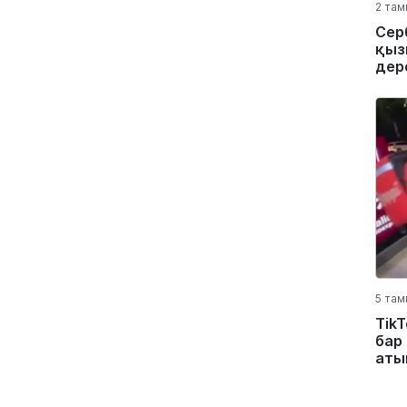
2 там
Сер
қыз
дер
5 там
Tik
бар
атып