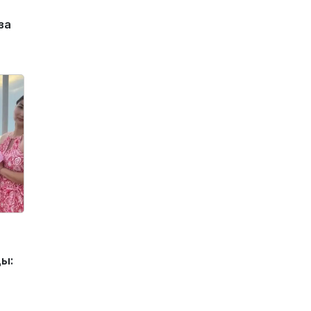
за
ды: