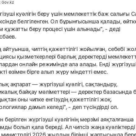
 Gov.kz
гізуші куәлігін беру үшін мемлекеттік баж салығы 
ксінде белгіленген. Ол бұрынғысынша қалады, өйтк
м құжатты беру процесі үшін алынады", - деді
сбаев.
 айтуынша, чиптің қажеттілігі жойылған, себебі жо
циясы қызметкерлері барлық деректерді мемлекетт
лардан онлайн режимінде ала алады. Енді жүргізуші
ікті өзімен бірге алып жүру міндетті емес.
лық ақпарат — жүргізуші куәлігі, сақтандыру,
икалық байқау мәліметтері — деректер базасында б
ықтан оны чипке енгізудің қажеттілігі жоқ.
ологиялар дамып келеді", - деп түсіндірді ол.
н берілген жүргізуші куәлігінің мерзімі аяқталғанша
мды болып қала береді. Ал чипсіз жаңа куәліктерді 
р министрлігі 2026 жылдың бірінші жартысында бер