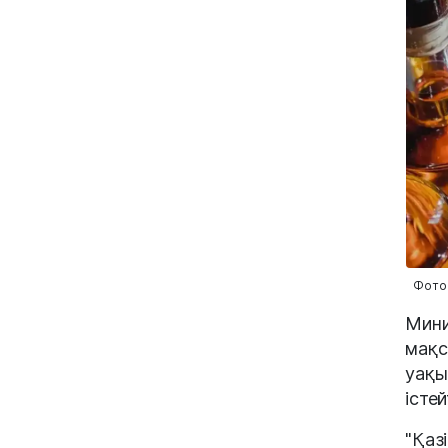
Фото:
Мини
мақс
уақы
істе
"Қаз