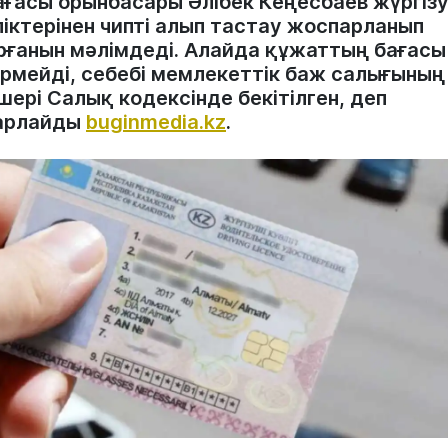
ағасы орынбасары Әлібек Кеңесбаев жүргіз
ліктерінен чипті алып тастау жоспарланып
рғанын мәлімдеді. Алайда құжаттың бағасы
ермейді, себебі мемлекеттік баж салығының
ері Салық кодексінде бекітілген, деп
арлайды
buginmedia.kz
.