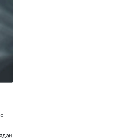
ыс
иядан