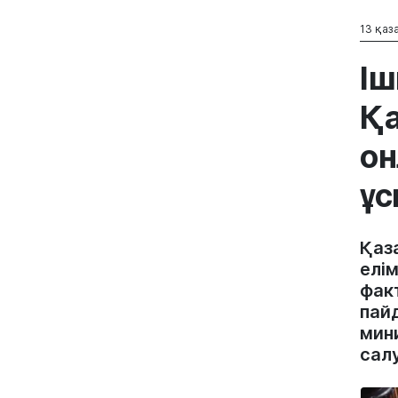
13 қаза
Іш
Қа
он
ұ
Қаз
елім
фак
пай
мин
сал