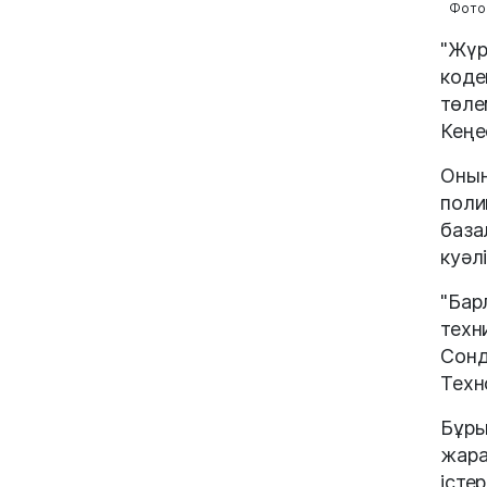
Фото:
"Жүр
коде
төле
Кеңе
Оның
поли
база
куәл
"Бар
техн
Сонд
Техн
Бұры
жара
істе