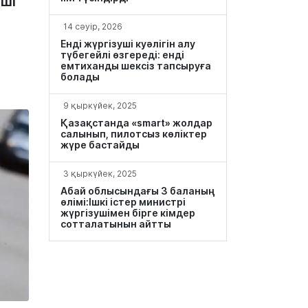
уші
14 сәуір, 2026
Енді жүргізуші куәлігін алу
түбегейлі өзгереді: енді
емтиханды шексіз тапсыруға
болады
9 қыркүйек, 2025
Қазақстанда «smart» жолдар
салынып, пилотсыз көліктер
жүре бастайды
3 қыркүйек, 2025
Абай облысындағы 3 баланың
өлімі:Ішкі істер министрі
жүргізушімен бірге кімдер
сотталатынын айтты