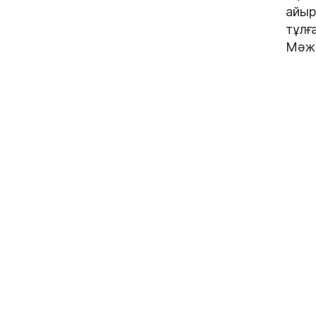
айыр
тұлғ
Мәжі
ІІМ 
дүке
қойы
шект
уақы
"Мұн
соның
кейб
отыр
мен 
кере
#сат