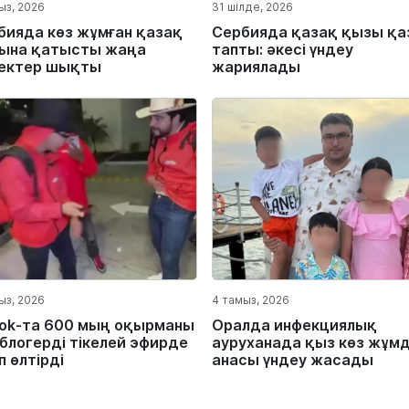
ыз, 2026
31 шілде, 2026
бияда көз жұмған қазақ
Сербияда қазақ қызы қа
ына қатысты жаңа
тапты: әкесі үндеу
ектер шықты
жариялады
ыз, 2026
4 тамыз, 2026
Tok-та 600 мың оқырманы
Оралда инфекциялық
 блогерді тікелей эфирде
ауруханада қыз көз жұм
 өлтірді
анасы үндеу жасады