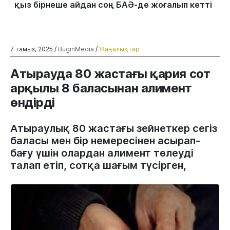
қыз бірнеше айдан соң БАӘ-де жоғалып кетті
7 тамыз, 2025 /
BuginMedia
/
Жаңалықтар
Атырауда 80 жастағы қария сот
арқылы 8 баласынан алимент
өндірді
Атыраулық 80 жастағы зейнеткер сегіз
баласы мен бір немересінен асырап-
бағу үшін олардан алимент төлеуді
талап етіп, сотқа шағым түсірген,