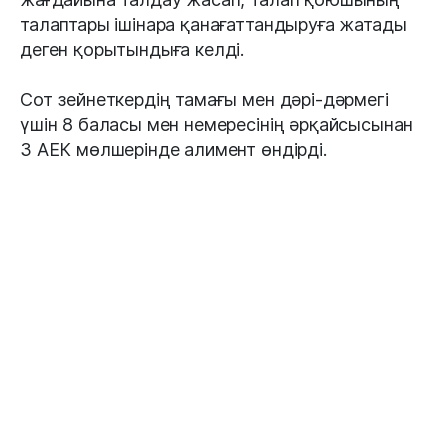
талаптары ішінара қанағаттандыруға жатады
деген қорытындыға келді.
Сот зейнеткердің тамағы мен дәрі-дәрмегі
үшін 8 баласы мен немересінің әрқайсысынан
3 АЕК мөлшерінде алимент өндірді.
Сот шешімі заңды күшіне енген жоқ.
#Атырау
#бала
#алимент
Апта талқысында: