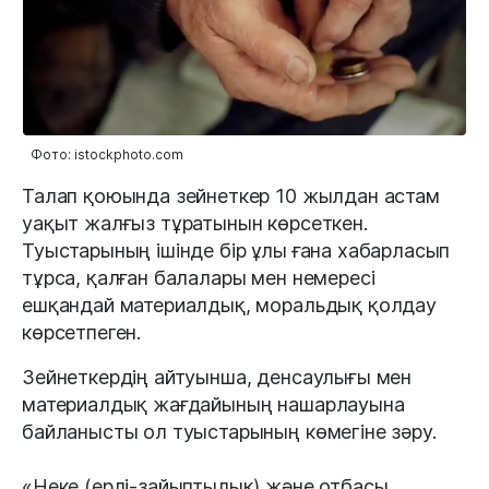
Фото: istockphoto.com
Талап қоюында зейнеткер 10 жылдан астам
уақыт жалғыз тұратынын көрсеткен.
Туыстарының ішінде бір ұлы ғана хабарласып
тұрса, қалған балалары мен немересі
ешқандай материалдық, моральдық қолдау
көрсетпеген.
Зейнеткердің айтуынша, денсаулығы мен
материалдық жағдайының нашарлауына
байланысты ол туыстарының көмегіне зәру.
«Неке (ерлі-зайыптылық) және отбасы