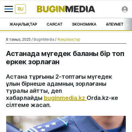
RU
>
ЖАҢАЛЫҚТАР
САЯСАТ
ЭКОНОМИКА
ӘЛЕУМЕТ
8 тамыз, 2025 /
BuginMedia
/
Жаңалықтар
Астанада мүгедек баланы бір топ
еркек зорлаған
Астана тұрғыны 2-топтағы мүгедек
ұлын бірнеше адамның зорлағаны
туралы айтты, деп
хабарлайды
buginmedia.kz
Orda.kz-ке
сілтеме жасап.