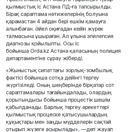
қылмыстық іс Астана ПД-ға тапсырылды.
Бірақ сараптама нәтижелерінің болуына
қарамастан 4 айдан бері ешкім қамауға
алынбаған. Әйел оқиғадан кейін жүрек
талмасына ұшыраған. Ал ұлына эпилепсия
диагнозы қойылыпты. Осы іс
бойынша Orda.kz Астана қаласының полиция
департаментіне сұрау жіберді.
«Жыныстық сипаттағы зорлық-зомбылық
фактісі бойынша сотқа дейінгі тергеу
жүргізіледі. Оның шеңберінде бірқатар сот
сараптамалары тағайындалады, олардың
қорытындысы бойынша процестік шешім
қабылданады. Барлық тергеу әрекеттері
қылмыстық процеске қатысушылардың
құқықтары мен заңды мүдделерін сақтай
отырып жүзеге асырылады», —деп жауап