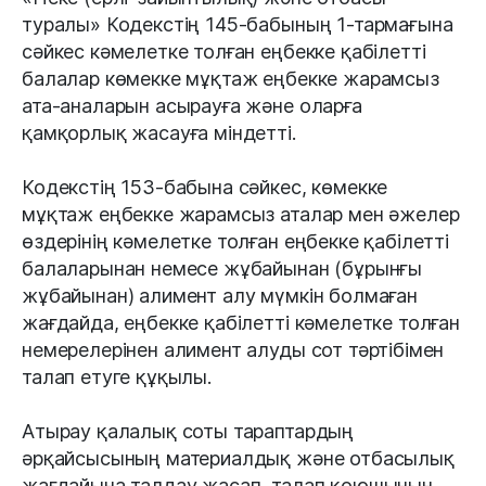
туралы» Кодекстің 145-бабының 1-тармағына
сәйкес кәмелетке толған еңбекке қабілетті
балалар көмекке мұқтаж еңбекке жарамсыз
ата-аналарын асырауға және оларға
қамқорлық жасауға міндетті.
Кодекстің 153-бабына сәйкес, көмекке
мұқтаж еңбекке жарамсыз аталар мен әжелер
өздерінің кәмелетке толған еңбекке қабілетті
балаларынан немесе жұбайынан (бұрынғы
жұбайынан) алимент алу мүмкін болмаған
жағдайда, еңбекке қабілетті кәмелетке толған
немерелерінен алимент алуды сот тәртібімен
талап етуге құқылы.
Атырау қалалық соты тараптардың
әрқайсысының материалдық және отбасылық
жағдайына талдау жасап, талап қоюшының