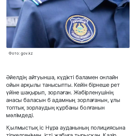
Фото: gov.kz
Әйелдің айтуынша, күдікті баламен онлайн
ойын арқылы танысыпты. Кейін бірнеше рет
үйіне шақырып, зорлаған. Жәбірленушінің
анасы баласын 6 адамның зорлағанын, ұлы
топтық зорлаудың құрбаны болғанын
мәлімдеді.
Қылмыстық іс Нұра ауданының полициясына
тіркелгенімен, істі жабуға тырысқан. Қазір