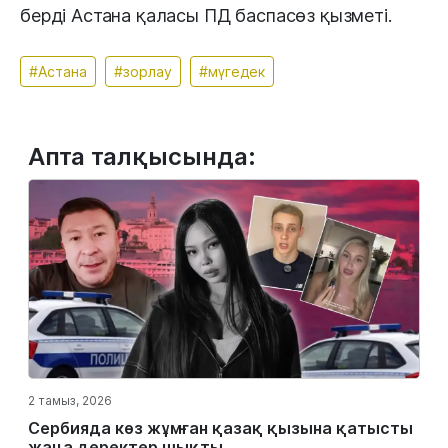
берді Астана қаласы ПД баспасөз қызметі.
#Астана
#зорлау
#мүгедек
Апта талқысында:
2 тамыз, 2026
Сербияда көз жұмған қазақ қызына қатысты
жаңа деректер шықты