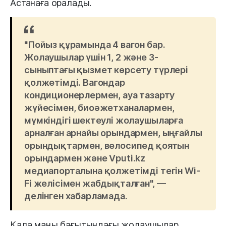
Астанаға оралады.
"Пойыз құрамында 4 вагон бар.
Жолаушылар үшін 1, 2 және 3-
сыныптағы қызмет көрсету түрлері
қолжетімді. Вагондар
кондиционерлермен, ауа тазарту
жүйесімен, биоәжетханалармен,
мүмкіндігі шектеулі жолаушыларға
арналған арнайы орындармен, ыңғайлы
орындықтармен, велосипед қоятын
орындармен және Vputi.kz
медиапорталына қолжетімді тегін Wi-
Fi желісімен жабдықталған", —
делінген хабарламада.
Қала маңы бағытындағы жолаушылар