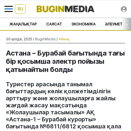
RU
>
ЖАҢАЛЫҚТАР
САЯСАТ
ЭКОНОМИКА
ӘЛЕУМЕТ
30 шілде, 2025 /
BuginMedia
/
Аймақ
Астана – Бурабай бағытында тағы
бір қосымша электр пойызы
қатынайтын болды
Туристер арасында танымал
бағыттардың көлік қолжетімділігін
арттыру және жолаушыларға жайлы
жағдай жасау мақсатында
«Жолаушылар тасымалы» АҚ
«Астана-1 – Бурабай курорты»
бағытында №6811/6812 қосымша қала