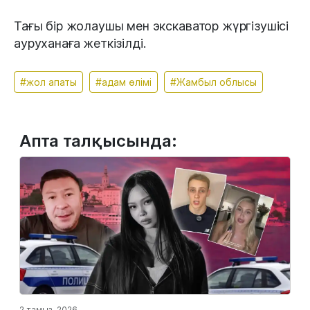
Тағы бір жолаушы мен экскаватор жүргізушісі
ауруханаға жеткізілді.
#жол апаты
#адам өлімі
#Жамбыл облысы
Апта талқысында:
2 тамыз, 2026