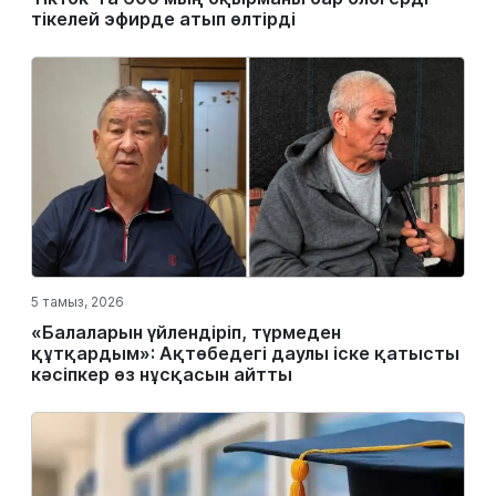
тікелей эфирде атып өлтірді
5 тамыз, 2026
«Балаларын үйлендіріп, түрмеден
құтқардым»: Ақтөбедегі даулы іске қатысты
кәсіпкер өз нұсқасын айтты