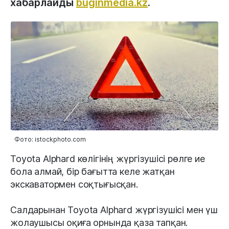
хабарлайды
buginmedia.kz
.
Фото: istockphoto.com
Toyota Alphard көлігінің жүргізушісі рөлге ие
бола алмай, бір бағытта келе жатқан
экскаватормен соқтығысқан.
Салдарынан Toyota Alphard жүргізушісі мен үш
жолаушысы оқиға орнында қаза тапқан.