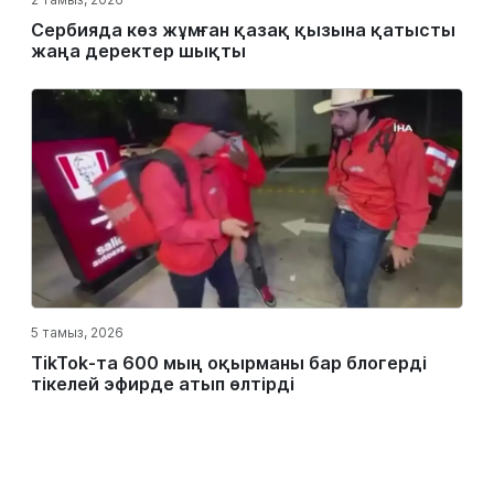
Сербияда көз жұмған қазақ қызына қатысты
жаңа деректер шықты
5 тамыз, 2026
TikTok-та 600 мың оқырманы бар блогерді
тікелей эфирде атып өлтірді