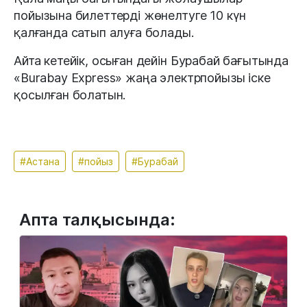
пойызына билеттерді жөнелтуге 10 күн
қалғанда сатып алуға болады.
Айта кетейік, осыған дейін Бурабай бағытында
«Burabay Express» жаңа электрпойызы іске
қосылған болатын.
#Астана
#пойыз
#Бурабай
Апта талқысында: