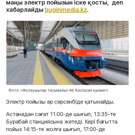
маңы электр пойызын іске қосты, деп
хабарлайды
buginmedia.kz
.
Фото: «Жолаушылар тасымалы» АҚ баспасөз қызметі
Электр пойызы әр сәрсенбіде қатынайды.
Астанадан сағат 11:00-де шығып, 13:35-те
Бурабай станциясына жетеді. Кері бағытта
пойыз 14:15-те жолға шығып, 17:00-де