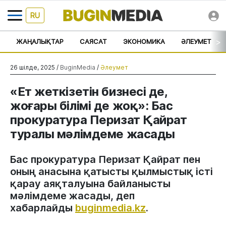
RU
>
ЖАҢАЛЫҚТАР
САЯСАТ
ЭКОНОМИКА
ӘЛЕУМЕТ
26 шілде, 2025 /
BuginMedia
/
Әлеумет
«Ет жеткізетін бизнесі де,
жоғары білімі де жоқ»: Бас
прокуратура Перизат Қайрат
туралы мәлімдеме жасады
Бас прокуратура Перизат Қайрат пен
оның анасына қатысты қылмыстық істі
қарау аяқталуына байланысты
мәлімдеме жасады, деп
хабарлайды
buginmedia.kz
.