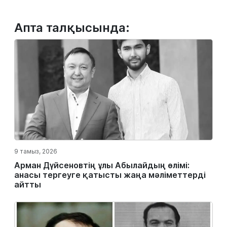
Апта талқысында:
9 тамыз, 2026
Арман Дүйсеновтің ұлы Абылайдың өлімі:
анасы тергеуге қатысты жаңа мәліметтерді
айтты