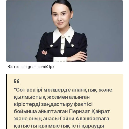
Фото: instagram.com/01pk
"Сот аса ірі мөлшерде алаяқтық және
қылмыстық жолмен алынған
кірістерді заңдастыру фактісі
бойынша айыпталған Перизат Қайрат
және оның анасы Ғайни Алашбаеваға
қатысты қылмыстық істі қарауды