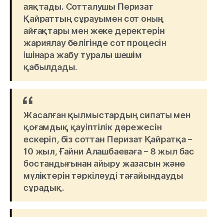
аяқтады. Сотталушы Перизат
Қайраттың сұрауымен сот оның
айғақтары мен жеке деректерін
жариялау бөлігінде сот процесін
ішінара жабу туралы шешім
қабылдады.
Жасалған қылмыстардың сипаты мен
қоғамдық қауіптілік дәрежесін
ескеріп, біз соттан Перизат Қайратқа –
10 жыл, Ғайни Алашбаеваға – 8 жыл бас
бостандығынан айыру жазасын және
мүліктерін тәркілеуді тағайындауды
сұрадық.