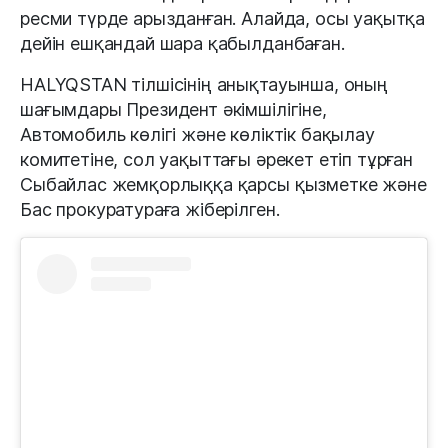
ресми түрде арызданған. Алайда, осы уақытқа
дейін ешқандай шара қабылданбаған.
HALYQSTAN тілшісінің анықтауынша, оның
шағымдары Президент әкімшілігіне,
Автомобиль көлігі және көліктік бақылау
комитетіне, сол уақыттағы әрекет етіп тұрған
Сыбайлас жемқорлыққа қарсы қызметке және
Бас прокуратураға жіберілген.