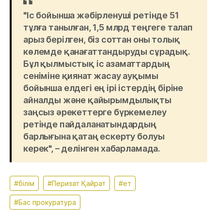
"Іс бойынша жәбірленуші ретінде 51
тұлға танылған, 1,5 млрд теңгеге талап
арыз берілген, біз соттан оны толық
көлемде қанағаттандыруды сұрадық.
Бұл қылмыстық іс азаматтардың
сеніміне қиянат жасау ауқымы
бойынша елдегі ең ірі істердің біріне
айналды және қайырымдылықты
заңсыз әрекеттерге бүркемелеу
ретінде пайдаланатындардың
барлығына қатаң ескерту болуы
керек", – делінген хабарламада.
#білім
#Перизат Қайрат
#ет
#Бас прокуратура