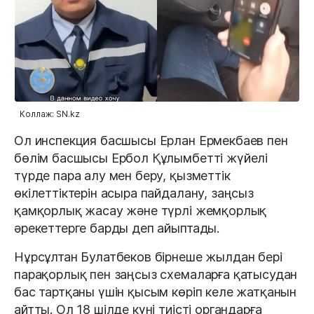
Коллаж: SN.kz
Ол инспекция басшысы Ерлан Ермекбаев пен
бөлім басшысы Ербол Құлымбетті жүйелі
түрде пара алу мен беру, қызметтік
өкілеттіктерін асыра пайдалану, заңсыз
қамқорлық жасау және түрлі жемқорлық
әрекеттерге барды деп айыптады.
Нұрсұлтан Булатбеков бірнеше жылдан бері
парақорлық пен заңсыз схемаларға қатысудан
бас тартқаны үшін қысым көріп келе жатқанын
айтты. Ол 18 шілде күні тиісті органдарға