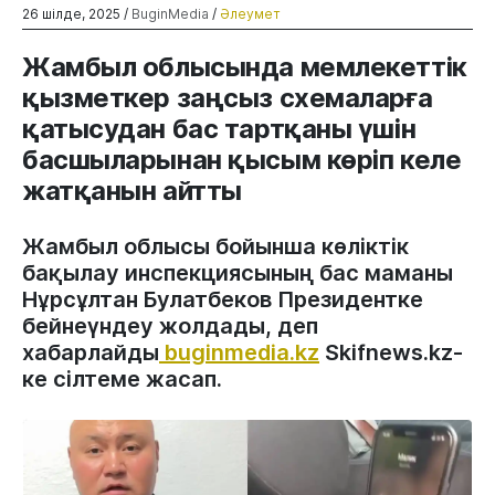
26 шілде, 2025 /
BuginMedia
/
Әлеумет
Жамбыл облысында мемлекеттік
қызметкер заңсыз схемаларға
қатысудан бас тартқаны үшін
басшыларынан қысым көріп келе
жатқанын айтты
Жамбыл облысы бойынша көліктік
бақылау инспекциясының бас маманы
Нұрсұлтан Булатбеков Президентке
бейнеүндеу жолдады, деп
хабарлайды
buginmedia.kz
Skifnews.kz-
ке сілтеме жасап.