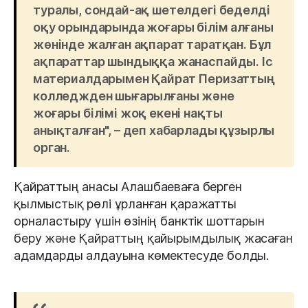
туралы, сондай-ақ шетелдегі беделді
оқу орындарында жоғары білім алғаны
жөнінде жалған ақпарат таратқан. Бұл
ақпараттар шындыққа жанаспайды. Іс
материалдарымен Қайрат Перизаттың
колледжден шығарылғаны және
жоғары білімі жоқ екені нақты
анықталған", – деп хабарлады құзырлы
орган.
Қайраттың анасы Алашбаеваға берген
қылмыстық рөлі ұрланған қаражатты
орналастыру үшін өзінің банктік шоттарын
беру және Қайраттың қайырымдылық жасаған
адамдарды алдауына көмектесуде болды.