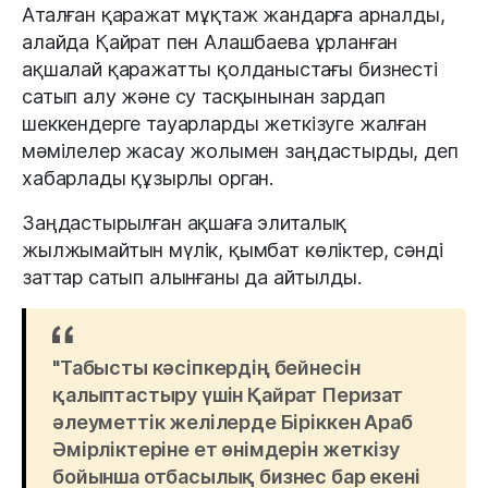
Аталған қаражат мұқтаж жандарға арналды,
алайда Қайрат пен Алашбаева ұрланған
ақшалай қаражатты қолданыстағы бизнесті
сатып алу және су тасқынынан зардап
шеккендерге тауарларды жеткізуге жалған
мәмілелер жасау жолымен заңдастырды, деп
хабарлады құзырлы орган.
Заңдастырылған ақшаға элиталық
жылжымайтын мүлік, қымбат көліктер, сәнді
заттар сатып алынғаны да айтылды.
"Табысты кәсіпкердің бейнесін
қалыптастыру үшін Қайрат Перизат
әлеуметтік желілерде Біріккен Араб
Әмірліктеріне ет өнімдерін жеткізу
бойынша отбасылық бизнес бар екені