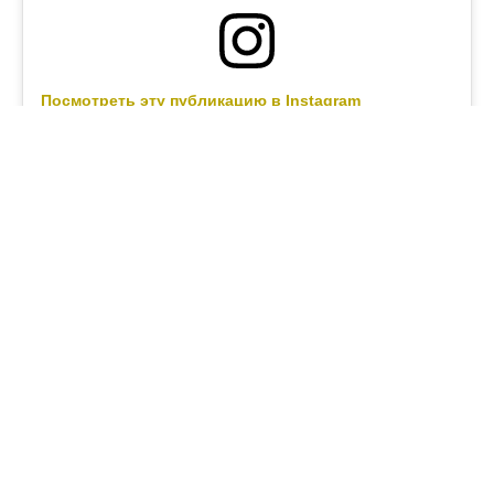
Посмотреть эту публикацию в Instagram
Публикация от БЛОГ ЕРЖАНА 🇰🇿 (@blog_erzhana)
#жемқорлық
#басшы
#схема