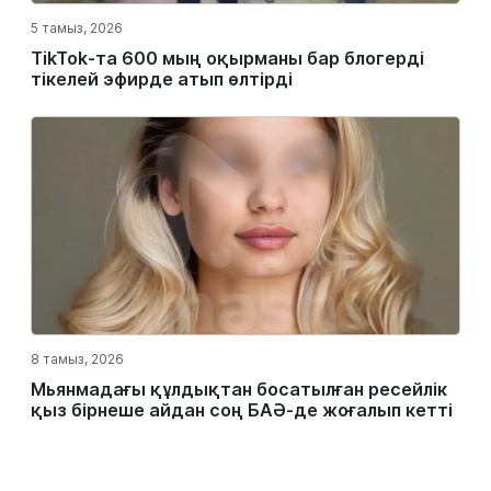
5 тамыз, 2026
TikTok-та 600 мың оқырманы бар блогерді
тікелей эфирде атып өлтірді
8 тамыз, 2026
Мьянмадағы құлдықтан босатылған ресейлік
қыз бірнеше айдан соң БАӘ-де жоғалып кетті