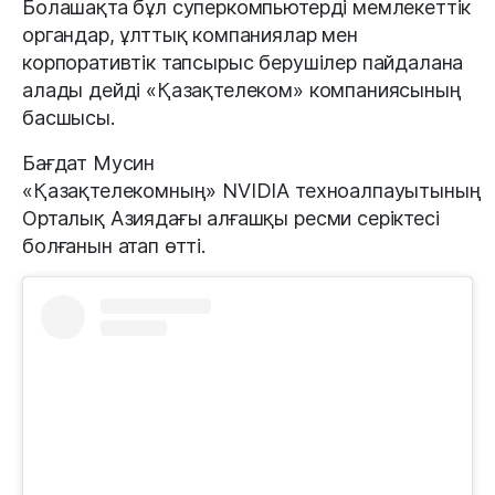
Болашақта бұл суперкомпьютерді мемлекеттік
органдар, ұлттық компаниялар мен
корпоративтік тапсырыс берушілер пайдалана
алады дейді «Қазақтелеком» компаниясының
басшысы.
Бағдат Мусин
«Қазақтелекомның» NVIDIA техноалпауытының
Орталық Азиядағы алғашқы ресми серіктесі
болғанын атап өтті.