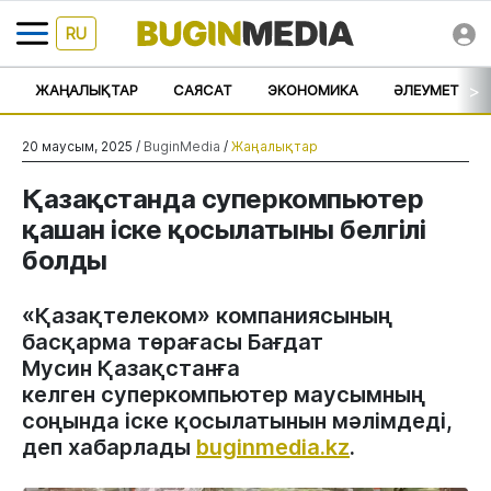
RU
>
ЖАҢАЛЫҚТАР
САЯСАТ
ЭКОНОМИКА
ӘЛЕУМЕТ
20 маусым, 2025 /
BuginMedia
/
Жаңалықтар
Қазақстанда суперкомпьютер
қашан іске қосылатыны белгілі
болды
«Қазақтелеком» компаниясының
басқарма төрағасы Бағдат
Мусин Қазақстанға
келген суперкомпьютер маусымның
соңында іске қосылатынын мәлімдеді,
деп хабарлады
buginmedia.kz
.