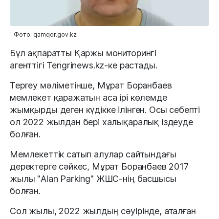
Фото: qamqor.gov.kz
Бұл ақпаратты Қаржы мониторингі
агенттігі Tengrinews.kz-ке растады.
Тергеу мәліметінше, Мұрат Боранбаев
мемлекет қаражатын аса ірі көлемде
жымқырды деген күдікке ілінген. Осы себепті
ол 2022 жылдан бері халықаралық іздеуде
болған.
Мемлекеттік сатып алулар сайтындағы
деректерге сәйкес, Мұрат Боранбаев 2017
жылы "Alan Parking" ЖШС-нің басшысы
болған.
Сол жылы, 2022 жылдың сәуірінде, аталған