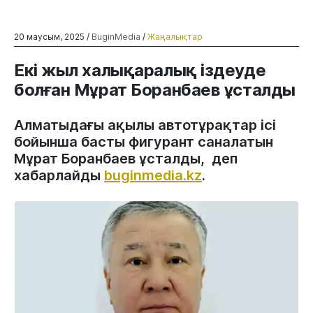
20 маусым, 2025 /
BuginMedia
/
Жаңалықтар
Екі жыл халықаралық іздеуде
болған Мұрат Боранбаев ұсталды
Алматыдағы ақылы автотұрақтар ісі
бойынша басты фигурант саналатын
Мұрат Боранбаев ұсталды, деп
хабарлайды
buginmedia.kz
.