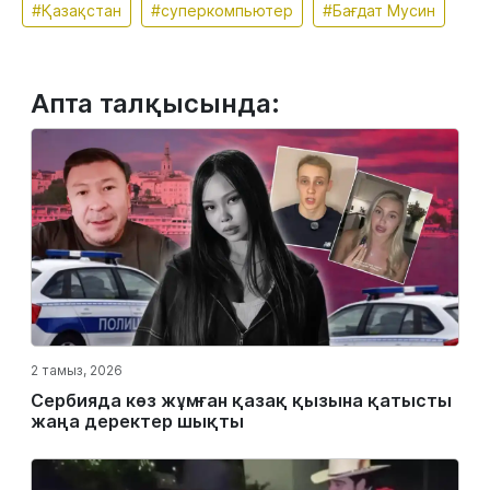
#Қазақстан
#суперкомпьютер
#Бағдат Мусин
Апта талқысында:
2 тамыз, 2026
Сербияда көз жұмған қазақ қызына қатысты
жаңа деректер шықты