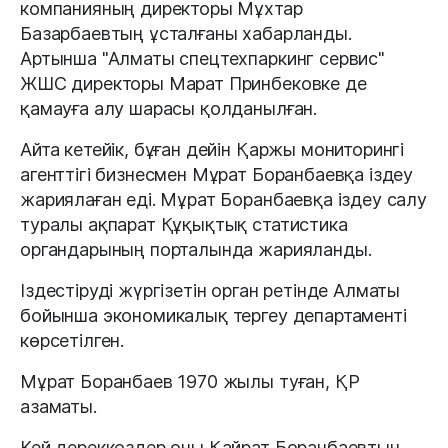
компанияның директоры Мұхтар
Базарбаевтың ұсталғаны хабарланды.
Артынша "Алматы спецтехпаркинг сервис"
ЖШС директоры Марат Принбековке де
қамауға алу шарасы қолданылған.
Айта кетейік, бұған дейін Қаржы мониторингі
агенттігі бизнесмен Мұрат Боранбаевқа іздеу
жариялаған еді. Мұрат Боранбаевқа іздеу салу
туралы ақпарат Құқықтық статистика
органдарының порталында жарияланды.
Іздестіруді жүргізетін орган ретінде Алматы
бойынша экономикалық тергеу департаменті
көрсетілген.
Мұрат Боранбаев 1970 жылы туған, ҚР
азаматы.
Кей дереккөздер оны Қайрат Боранбаевтың