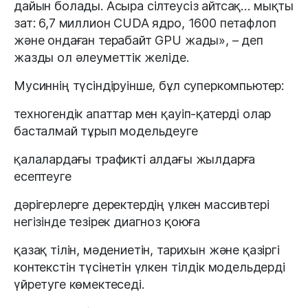
дайын болады. Асыра сілтеусіз айтсақ… мықты
зат: 6,7 миллион CUDA ядро, 1600 петафлоп
және ондаған терабайт GPU жады», – деп
жазды ол әлеуметтік желіде.
Мусиннің түсіндіруінше, бұл суперкомпьютер:
техногендік апаттар мен қауіп-қатерді олар
басталмай тұрып модельдеуге
қалалардағы трафикті алдағы жылдарға
есептеуге
дәрігерлерге деректердің үлкен массивтері
негізінде тезірек диагноз қоюға
қазақ тілін, мәдениетін, тарихын және қазіргі
контекстін түсінетін үлкен тілдік модельдерді
үйретуге көмектеседі.