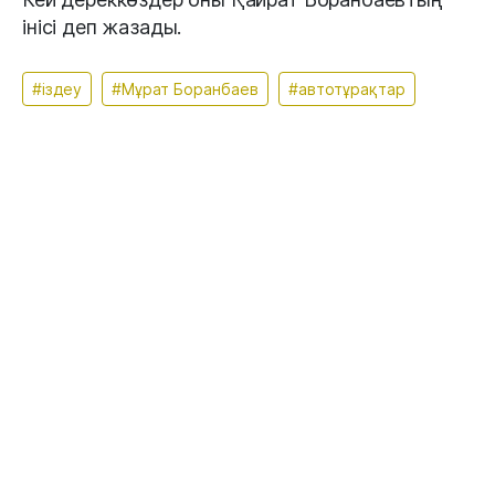
інісі деп жазады.
#іздеу
#Мұрат Боранбаев
#автотұрақтар
Апта талқысында:
2 тамыз, 2026
Сербияда көз жұмған қазақ қызына қатысты