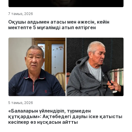
7 тамыз, 2026
Оқушы алдымен атасы мен әжесін, кейін
мектепте 5 мұғалімді атып өлтірген
5 тамыз, 2026
«Балаларын үйлендіріп, түрмеден
құтқардым»: Ақтөбедегі даулы іске қатысты
кәсіпкер өз нұсқасын айтты